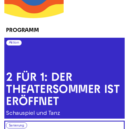
PROGRAMM
Aktion
2 FÜR 1: DER
THEATER­SOMMER IST
ERÖFFNET
Schauspiel und Tanz
Sanierung