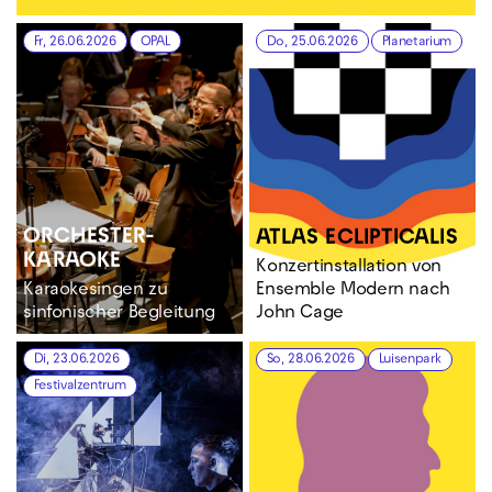
Fr, 26.06.2026
OPAL
Do, 25.06.2026
Planetarium
ORCHESTER­
ATLAS ECLIPTICALIS
KARAOKE
Konzertinstallation von
Karaokesingen zu
Ensemble Modern nach
sinfonischer Begleitung
John Cage
Di, 23.06.2026
So, 28.06.2026
Luisenpark
Festivalzentrum