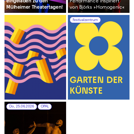
eingeladen
zu den
Performance inspiriert
Mülheimer Theatertagen!
von Björks »Homogenic«
Festivalzentrum
GARTEN DER
KÜNSTE
Do, 25.06.2026
OPAL