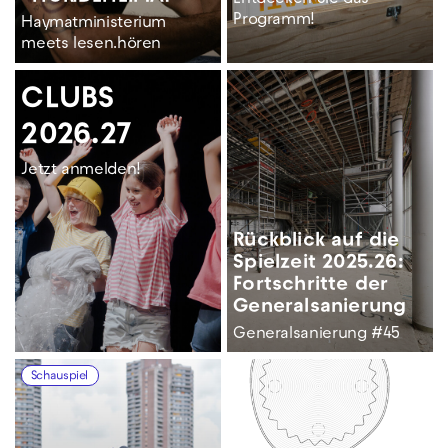
Programm!
Haymat­ministerium
meets lesen.hören
CLUBS
2026.27
Jetzt anmelden!
Rückblick auf die
Spielzeit 2025.26:
Fortschritte der
General­sanierung
Generalsanierung #45
Schauspiel