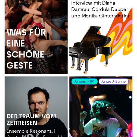
Interview mit Diana
Damrau, Cordula Däuper
und Monika Gintersdorfer
WAS FÜR
EINE
SCHÖNE
GESTE
Junges NTM
Junge X Bühne
DER TRAUM VOM
ZEITREISEN
Ensemble Resonanz, il