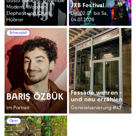
Gusto Barocco, Ensemble
JXB Festival
Modern, Wooden
Elephant und Charly
Do, 02.07. bis Sa,
Hübner
04.07.2026
Schauspiel
Fassade wahren -
BARIŞ ÖZBÜK
und neu erzählen
im Portrait
Generalsanierung #43
Oper