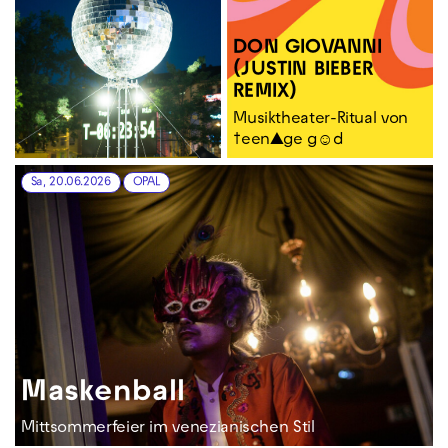
DON GIOVANNI
(JUSTIN BIEBER
REMIX)
Musiktheater-Ritual von
†een▲ge g☺d
Sa, 20.06.2026
OPAL
Maskenball
Mittsommerfeier im venezianischen Stil