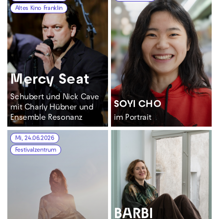
Altes Kino Franklin
Mercy Seat
Schubert und Nick Cave
SOYI CHO
mit Charly Hübner und
Ensemble Resonanz
im Portrait
Mi, 24.06.2026
Festivalzentrum
BARBI