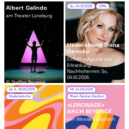
So, 04.10.2026
OPAL
Albert Galindo
am Theater Lüneburg
Liederabend Diana
Damrau
Entfällt aufgrund von
Erkrankung -
Nachholtermin: So,
04.10.2026.
© Steffen Baraniak
ab Fr, 19.06.2026
Mi, 24.06.2026
Friedenskirche
Rhein-Neckar-Stadion
»LEMONADE«
NACH BEYONCÉ
von Wooden Elephant