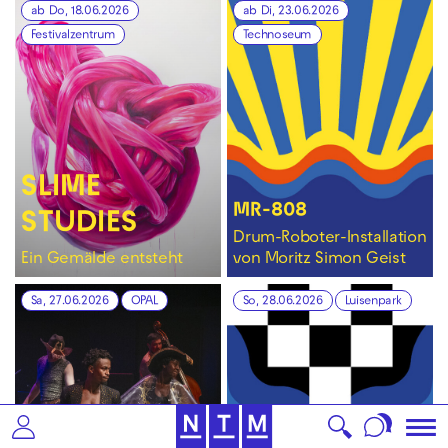
ab Do, 18.06.2026
ab Di, 23.06.2026
Festivalzentrum
Technoseum
SLIME
MR-808
STUDIES
Drum-Roboter-Installation
Ein Gemälde entsteht
von Moritz Simon Geist
Sa, 27.06.2026
OPAL
So, 28.06.2026
Luisenpark