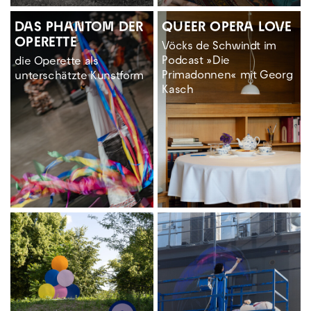
DAS PHANTOM DER
QUEER OPERA LOVE
OPERETTE
Vöcks de Schwindt im
Podcast »Die
die Operette als
Primadonnen« mit Georg
unterschätzte Kunstform
Kasch