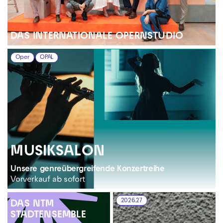
DAS INTER­NATIONALE OPERN­STUDIO
Oper
OPAL
MUSIKSALON
Unsere genreübergreifende Konzertreihe
Vorverkauf ab sofort
2026.27
DAS NTM
STADTENSEMBLE