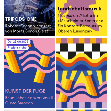
Landschafts­musik
Musiksalon // Extra im
TRIPODS ONE
»Mannheimer Sommer«:
Roboter-Techno-Konzert
Ein Konzert-Parcours im
von Moritz Simon Geist
Oberen Luisenpark
Do, 25.06.2026
Friedenskirche
KUNST DER FUGE
Räumliches Konzert von il
Gusto Barocco