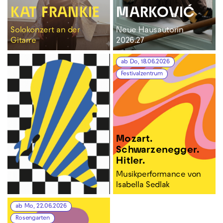
KAT FRANKIE
MARKOVIĆ
Solokonzert an der
Neue Hausautorin
Gitarre
2026.27
ab Do, 18.06.2026
Festivalzentrum
Mozart.
Schwarzenegger.
Hitler.
Musikperformance von
Isabella Sedlak
ab Mo, 22.06.2026
Rosengarten