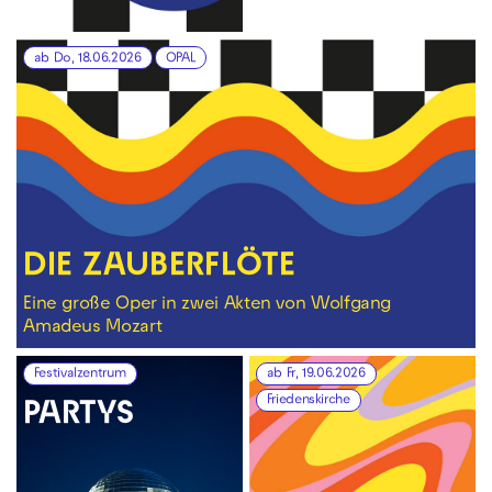
ab Do, 18.06.2026
OPAL
DIE ZAUBERFLÖTE
Eine große Oper in zwei Akten von Wolfgang
Amadeus Mozart
Festivalzentrum
ab Fr, 19.06.2026
Friedenskirche
PARTYS