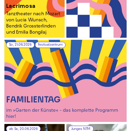
Lacrimosa
Tanztheater nach Mozart
von Lucia Wunsch,
Bendrik Grossterlinden
und Emilia Bongilaj
So, 21.06.2026
Festivalzentrum
FAMILIENTAG
im »Garten der Künste« - das komplette Programm
hier!
ab Sa, 20.06.2026
Junges NTM