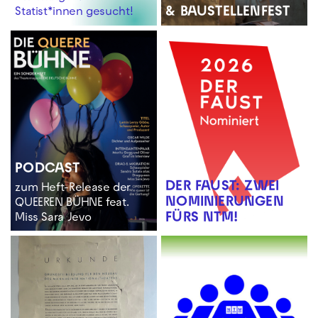
& BAUSTELLENFEST
Statist*innen gesucht!
PODCAST
DER FAUST: ZWEI
zum Heft-Release der
NOMINIERUNGEN
QUEEREN BÜHNE feat.
FÜRS NTM!
Miss Sara Jevo