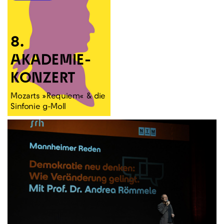
8.
AKADEMIE­
KONZERT
Mozarts »Requiem« & die
Sinfonie g-Moll