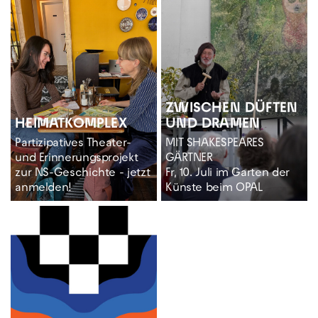
Zur Hauptnavigation springen
Zum Hauptinhalt springen
Zum Footer springen
ZWISCHEN DÜFTEN
HEIMAT­KOMPLEX
UND DRAMEN
Partizipatives Theater-
MIT SHAKESPEARES
und Erinnerungsprojekt
GÄRTNER
zur NS-Geschichte - jetzt
Fr, 10. Juli im Garten der
anmelden!
Künste beim OPAL