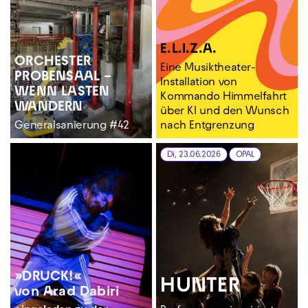
E.L.I.Z.A.
ORCHESTER
Eine Musiktheater-
PROBENSAAL –
Installation von
WENN LASTEN
Kommando Himmelfahrt
WANDERN
über KI und den Wunsch
Generalsanierung #42
nach Entgrenzung
Di, 23.06.2026
OPAL
»DRUCK!«
HUNTER
von Arad Dabiri