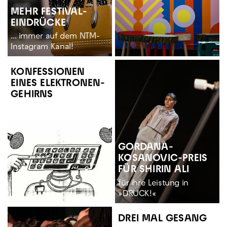
MEHR FESTIVAL-
EINDRÜCKE
... immer auf dem NTM-
Instagram Kanal!
KONFESSIONEN
EINES ELEKTRONEN-
GEHIRNS
GORDANA-
KOSANOVIC-PREIS
FÜR SHIRIN ALI
für ihre Leistung in
»DRUCK!«
DREI MAL GESANG