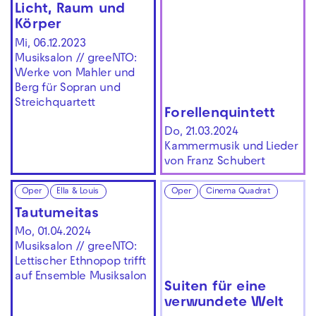
Licht, Raum und
Körper
Mi, 06.12.2023
Musiksalon // greeNTO:
Werke von Mahler und
Berg für Sopran und
Streichquartett
Forellen­quintett
Do, 21.03.2024
Kammermusik und Lieder
von Franz Schubert
Oper
Ella & Louis
Oper
Cinema Quadrat
Tautu­meitas
Mo, 01.04.2024
Musiksalon // greeNTO:
Lettischer Ethnopop trifft
auf Ensemble Musiksalon
Suiten für eine
verwundete Welt