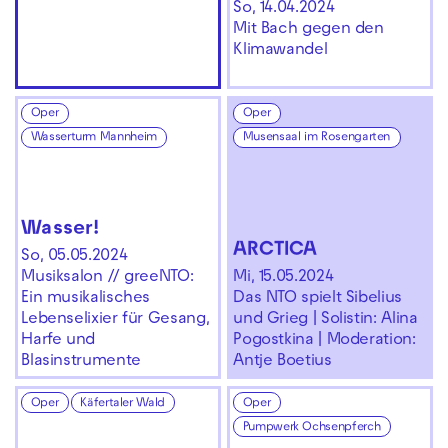
So, 14.04.2024
Mit Bach gegen den
Klimawandel
Oper
Oper
Wasserturm Mannheim
Musensaal im Rosengarten
Wasser!
ARCTICA
So, 05.05.2024
Musiksalon // greeNTO:
Mi, 15.05.2024
Ein musikalisches
Das NTO spielt Sibelius
Lebenselixier für Gesang,
und Grieg | Solistin: Alina
Harfe und
Pogostkina | Moderation:
Blasinstrumente
Antje Boetius
Oper
Käfertaler Wald
Oper
Pumpwerk Ochsenpferch