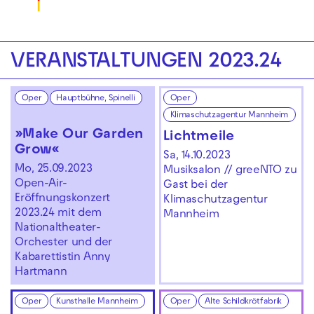
VERANSTALTUNGEN 2023.24
Oper
Hauptbühne, Spinelli
Oper
Klimaschutzagentur Mannheim
»Make Our Garden
Lichtmeile
Grow«
Sa, 14.10.2023
Mo, 25.09.2023
Musiksalon // greeNTO zu
Open-Air-
Gast bei der
Eröffnungskonzert
Klimaschutzagentur
2023.24 mit dem
Mannheim
Nationaltheater-
Orchester und der
Kabarettistin Anny
Hartmann
Oper
Kunsthalle Mannheim
Oper
Alte Schildkrötfabrik