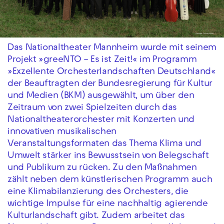
Das Nationaltheater Mannheim wurde mit seinem
Projekt »greeNTO – Es ist Zeit!« im Programm
»Exzellente Orchesterlandschaften Deutschland«
der Beauftragten der Bundesregierung für Kultur
und Medien (BKM) ausgewählt, um über den
Zeitraum von zwei Spielzeiten durch das
Nationaltheaterorchester mit Konzerten und
innovativen musikalischen
Veranstaltungsformaten das Thema Klima und
Umwelt stärker ins Bewusstsein von Belegschaft
und Publikum zu rücken. Zu den Maßnahmen
zählt neben dem künstlerischen Programm auch
eine Klimabilanzierung des Orchesters, die
wichtige Impulse für eine nachhaltig agierende
Kulturlandschaft gibt. Zudem arbeitet das