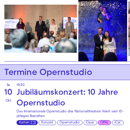
Termine Opernstudio
Sa
19:30
10
Jubiläumskonzert: 10 Jahre
Okt
Opernstudio
Das Internationale Opernstudio des Nationaltheaters feiert sein 10-
jähriges Bestehen
Karten
Konzert
Opernstudio
Oper
OPAL
iCal