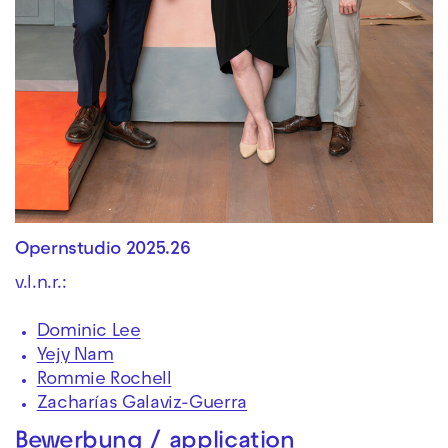
Opernstudio 2025.26
v.l.n.r.:
Dominic Lee
Yejy Nam
Rommie Rochell
Zacharías Galaviz-Guerra
Bewerbung / application