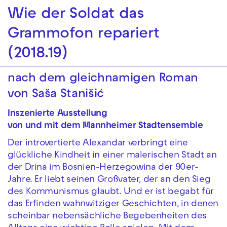
Zur Hauptnavigation springen
Wie der Soldat das
Grammofon repariert
Zum Hauptinhalt springen
Zum Footer springen
(2018.19)
nach dem gleichnamigen Roman
von Saša Stanišić
Inszenierte Ausstellung
von und mit dem Mannheimer Stadtensemble
Der introvertierte Alexandar verbringt eine
glückliche Kindheit in einer malerischen Stadt an
der Drina im Bosnien-Herzegowina der 90er-
Jahre. Er liebt seinen Großvater, der an den Sieg
des Kommunismus glaubt. Und er ist begabt für
das Erfinden wahnwitziger Geschichten, in denen
scheinbar nebensächliche Begebenheiten des