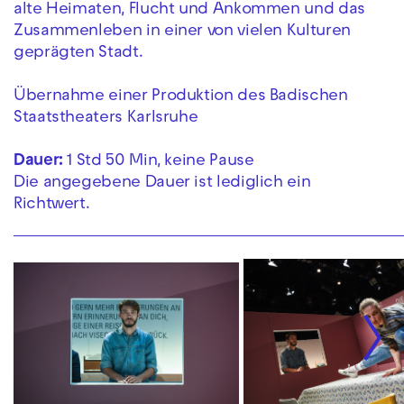
alte Heimaten, Flucht und Ankommen und das
Zusammenleben in einer von vielen Kulturen
geprägten Stadt.
Übernahme einer Produktion des Badischen
Staatstheaters Karlsruhe
Dauer:
1 Std 50 Min, keine Pause
Die angegebene Dauer ist lediglich ein
Richtwert.