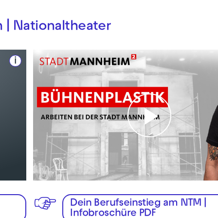
 | Nationaltheater
i
Play
Video
Dein Berufseinstieg am NTM |
Infobroschüre PDF