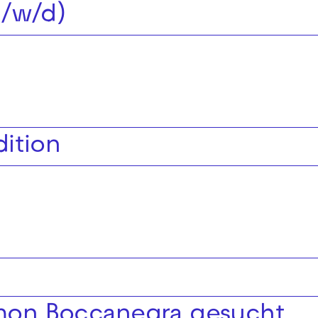
m/w/d)
ition
Simon Boccanegra gesucht