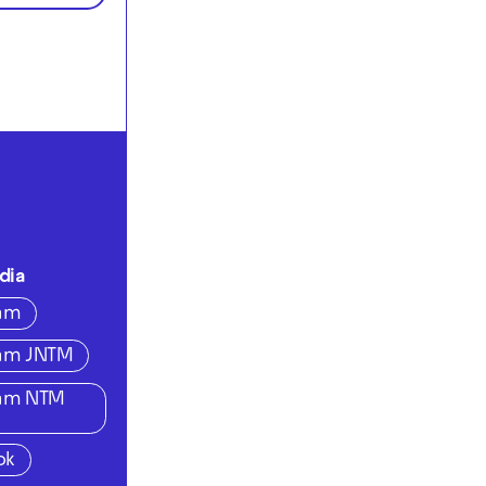
dia
ram
ram JNTM
ram NTM
ok