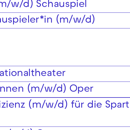
(m/w/d) Schauspiel
auspieler*in (m/w/d)
tionaltheater
*innen (m/w/d) Oper
pizienz (m/w/d) für die Spar