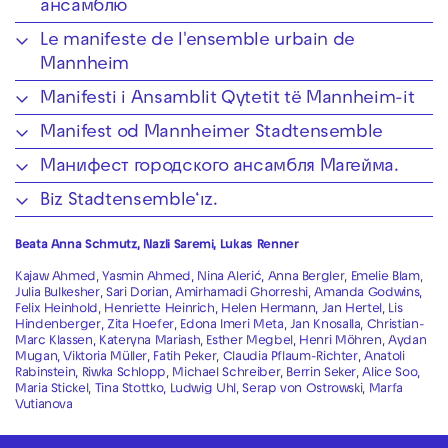
ансамблю
Le manifeste de l'ensemble urbain de
Mannheim
Manifesti i Ansamblit Qytetit të Mannheim-it
Manifest od Mannheimer Stadtensemble
Манифест городского ансамбля Магейма.
Biz Stadtensemble‘ız.
Beata Anna Schmutz, Nazli Saremi, Lukas Renner
Kajaw Ahmed, Yasmin Ahmed, Nina Alerić, Anna Bergler, Emelie Blam,
Julia Bulkesher, Sari Dorian, Amirhamadi Ghorreshi, Amanda Godwins,
Felix Heinhold, Henriette Heinrich, Helen Hermann, Jan Hertel, Lis
Hindenberger, Zita Hoefer, Edona Imeri Meta, Jan Knosalla, Christian-
Marc Klassen, Kateryna Mariash, Esther Megbel, Henri Möhren, Aydan
Mugan, Viktoria Müller, Fatih Peker, Claudia Pflaum-Richter, Anatoli
Rabinstein, Riwka Schlopp, Michael Schreiber, Berrin Seker, Alice Soo,
Maria Stickel, Tina Stottko, Ludwig Uhl, Serap von Ostrowski, Marfa
Vutianova