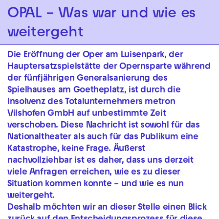
Zur Hauptnavigation springen
OPAL – Was war und wie es
weitergeht
Zum Hauptinhalt springen
Zum Footer springen
Die Eröffnung der Oper am Luisenpark, der
Hauptersatzspielstätte der Opernsparte während
der fünfjährigen Generalsanierung des
Spielhauses am Goetheplatz, ist durch die
Insolvenz des Totalunternehmers metron
Vilshofen GmbH auf unbestimmte Zeit
verschoben. Diese Nachricht ist sowohl für das
Nationaltheater als auch für das Publikum eine
Katastrophe, keine Frage. Äußerst
nachvollziehbar ist es daher, dass uns derzeit
viele Anfragen erreichen, wie es zu dieser
Situation kommen konnte – und wie es nun
weitergeht.
Deshalb möchten wir an dieser Stelle einen Blick