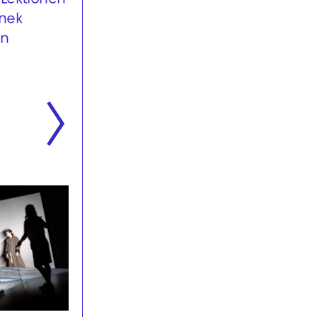
 Lektionen
Opéra-comique in einem Akt
anek
von Georges Bizet │ Produktion
on
des Internationalen
Opernstudios