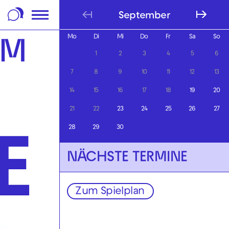
m Footer springen
September
Mo
Di
Mi
Do
Fr
Sa
So
IM
1
2
3
4
5
6
7
8
9
10
11
12
13
14
15
16
17
18
19
20
21
22
23
24
25
26
27
28
29
30
NÄCHSTE TERMINE
Zum Spielplan