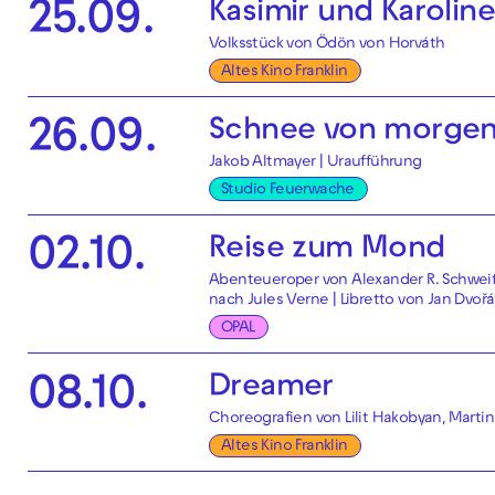
Kasimir und Karoline
25.09.
Volksstück von Ödön von Horváth
Altes Kino Franklin
Schnee von morgen
26.09.
Jakob Altmayer | Uraufführung
Studio Feuerwache
Reise zum Mond
02.10.
Abenteueroper von Alexander R. Schwei
nach Jules Verne | Libretto von Jan Dvoř
OPAL
Dreamer
08.10.
Choreografien von Lilit Hakobyan, Martin
Altes Kino Franklin