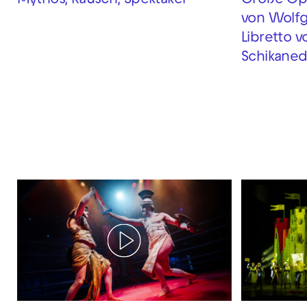
Mythos, Rausch, Spektakel
Große Ope
von Wolf
Libretto 
Schikaned