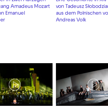
r in zwei Aufzügen
Eine Geschichte in XIV
gang Amadeus Mozart
von Tadeusz Słobodzi
von Emanuel
aus dem Polnischen v
er
Andreas Volk