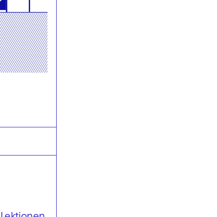
Oper
Le docteur Miracle