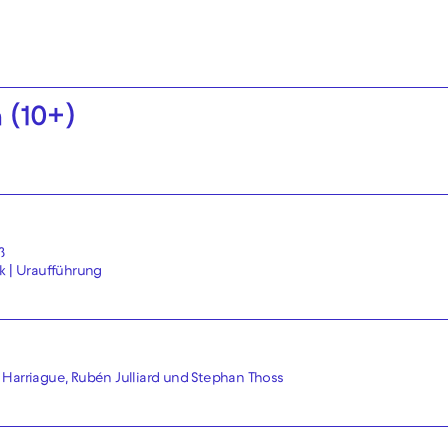
 (10+)
ß
ák | Uraufführung
 Harriague, Rubén Julliard und Stephan Thoss