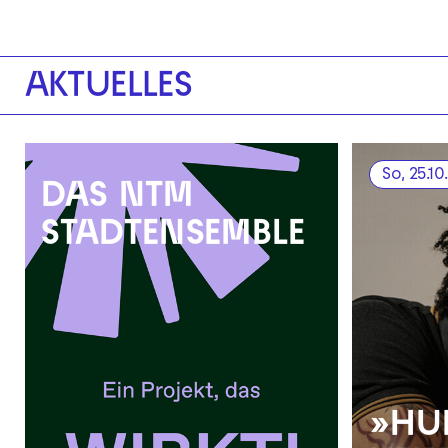
AKTUELLES
So, 25.10
DAS NTM
STADTENSEMBLE
»HU