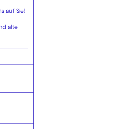
r
s auf Sie!
d alte