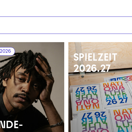
.2026
SPIELZEIT
2026.27
NDE­