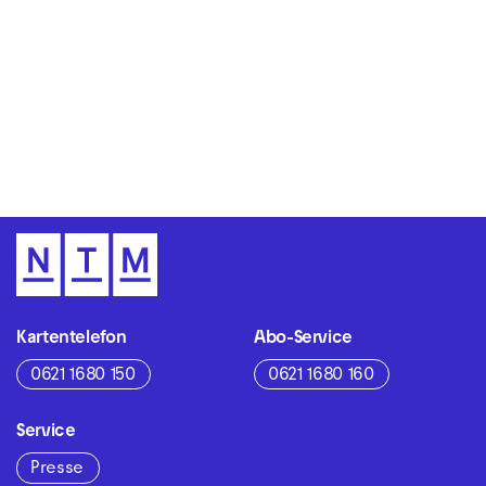
Zur Hauptnavigation springen
Zum Hauptinhalt springen
Zum Footer springen
Kartentelefon
Abo-Service
0621 1680 150
0621 1680 160
Service
Presse