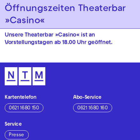
Zur Hauptnavigation springen
Öffnungszeiten Theaterbar
»Casino«
Zum Hauptinhalt springen
Zum Footer springen
Unsere Theaterbar »Casino« ist
an
Vorstellungstagen ab 18.00 Uhr geöffnet.
Kartentelefon
Abo-Service
0621 1680 150
0621 1680 160
Service
Presse