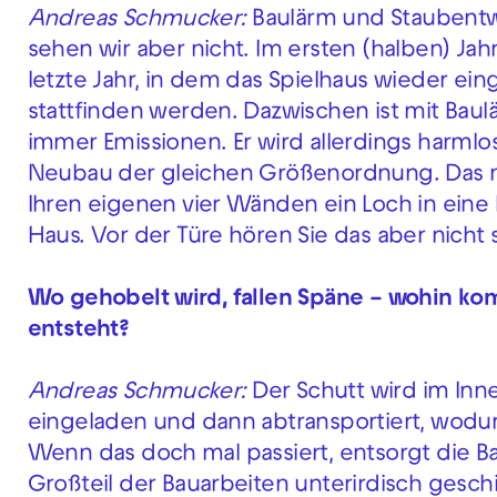
Andreas Schmucker:
Baulärm und Staubentwi
sehen wir aber nicht. Im ersten (halben) Jah
letzte Jahr, in dem das Spielhaus wieder ei
stattfinden werden. Dazwischen ist mit Bau
immer Emissionen. Er wird allerdings harmlos
Neubau der gleichen Größenordnung. Das me
Ihren eigenen vier Wänden ein Loch in ein
Haus. Vor der Türe hören Sie das aber nicht s
Wo gehobelt wird, fallen Späne – wohin ko
entsteht?
Andreas Schmucker:
Der Schutt wird im Inne
eingeladen und dann abtransportiert, wodur
Wenn das doch mal passiert, entsorgt die Ba
Großteil der Bauarbeiten unterirdisch gesc