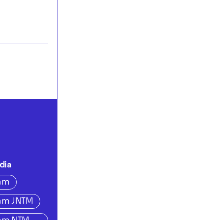
dia
ram
ram JNTM