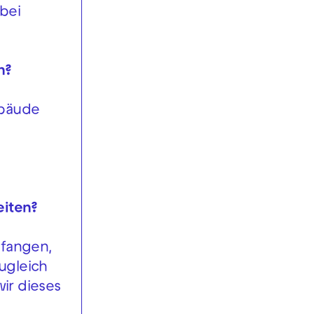
 bei
n?
Gebäude
eiten?
nfangen,
ugleich
wir dieses