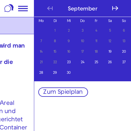
m Footer springen
September
Mo
Di
Mi
Do
Fr
Sa
So
1
2
3
4
5
6
7
8
9
10
11
12
13
wird man
14
15
16
17
18
19
20
r die
21
22
23
24
25
26
27
28
29
30
Zum Spielplan
 Areal
en und
gerichtet
 Container