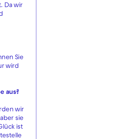
. Da wir
d
nnen Sie
r wird
ße aus?
rden wir
aber sie
lück ist
testelle