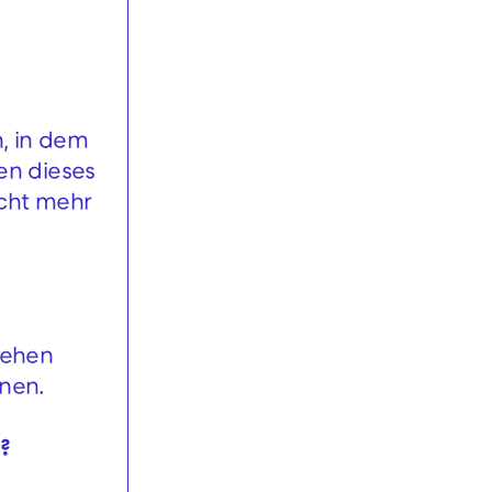
n, in dem
en dieses
icht mehr
sehen
nnen.
?