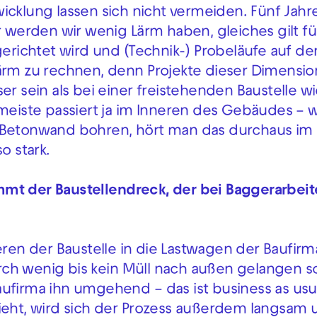
cklung lassen sich nicht vermeiden. Fünf Jahr
r werden wir wenig Lärm haben, gleiches gilt fü
ngerichtet wird und (Technik-) Probeläufe auf d
lärm zu rechnen, denn Projekte dieser Dimensi
er sein als bei einer freistehenden Baustelle w
iste passiert ja im Inneren des Gebäudes – w
e Betonwand bohren, hört man das durchaus im
o stark.
mmt der Baustellendreck, der bei Baggerarbei
ren der Baustelle in die Lastwagen der Baufirm
ch wenig bis kein Müll nach außen gelangen sol
ufirma ihn umgehend – das ist business as usu
hieht, wird sich der Prozess außerdem langsam 