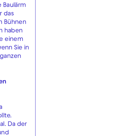
e Baulärm
r das
en Bühnen
on haben
ie einem
enn Sie in
 ganzen
ten
a
lte.
al. Da der
und