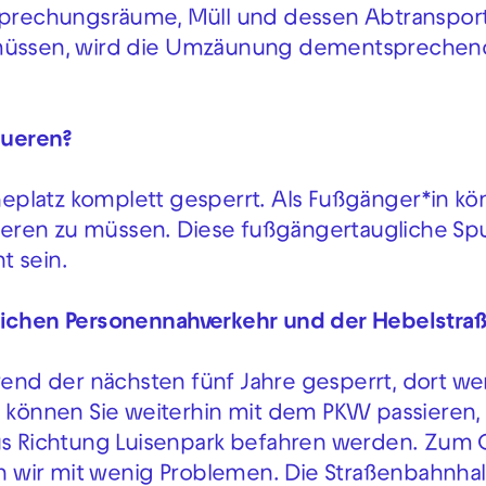
esprechungsräume, Müll und dessen Abtransport
n müssen, wird die Umzäunung dementsprechen
queren?
heplatz komplett gesperrt. Als Fußgänger*in kö
eren zu müssen. Diese fußgängertaugliche Spu
t sein.
tlichen Personennahverkehr und der Hebelstra
rend der nächsten fünf Jahre gesperrt, dort we
e können Sie weiterhin mit dem PKW passieren, 
us Richtung Luisenpark befahren werden. Zum G
en wir mit wenig Problemen. Die Straßenbahnhal