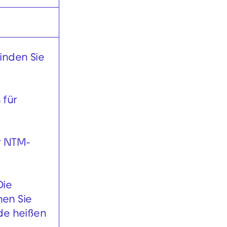
inden Sie
 für
er NTM-
Die
hen Sie
nde heißen