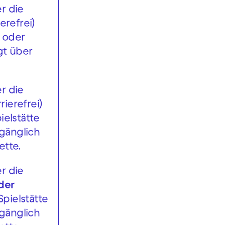
r die
erefrei)
g oder
gt über
r die
rierefrei)
ielstätte
gänglich
ette.
r die
der
Spielstätte
gänglich