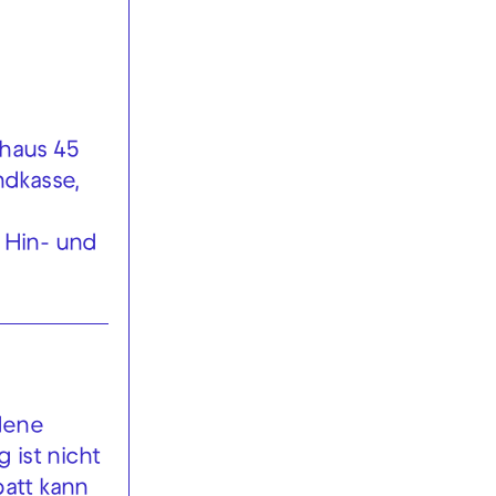
khaus 45
ndkasse,
 Hin- und
edene
 ist nicht
batt kann