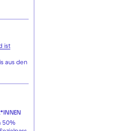
 ist
is aus den
R*INNEN
en 50%