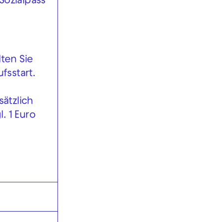
Sozialpass
ten Sie
fsstart.
ätzlich
l. 1 Euro