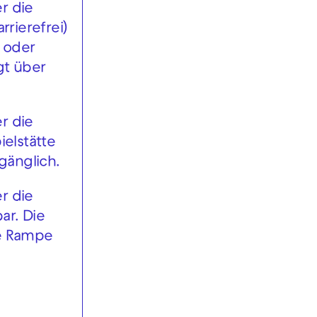
r die
rrierefrei)
g oder
gt über
r die
ielstätte
gänglich.
r die
ar. Die
ne Rampe