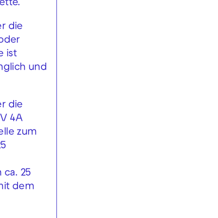
ette.
r die
 oder
 ist
nglich und
r die
NV 4A
elle zum
25
 ca. 25
 mit dem