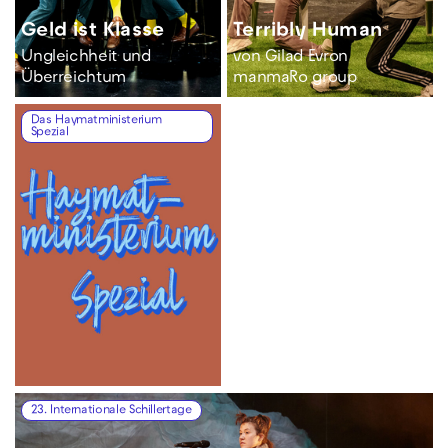
Geld ist Klasse
Terribly Human
Ungleichheit und
von Gilad Evron
Überreichtum
manmaRo group
Das Haymatministerium
Spezial
23. Internationale Schillertage