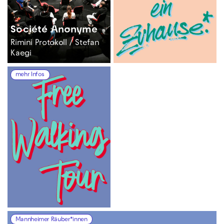
Société Anonyme
Rimini Protokoll / Stefan
Kaegi
mehr Infos
Mannheimer Räuber*innen