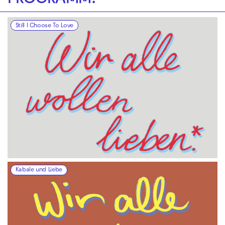
PROGRAMM!
Still I Choose To Love
Kabale und Liebe