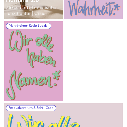
Humans 2.0
Zirkus und akrobatisches
Tanztheater | Circa
Mannheimer Rede Spezial
Festivalzentrum & Schill-Outs