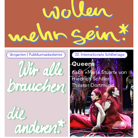
Vorgarten | Publikumsakademie
23. Internationale Schillertage
Queens
nach »Maria Stuart« von
Friedrich Schiller
Theater Dortmund