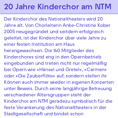
Zur Hauptnavigation springen
20 Jahre Kinderchor am NTM
Zum Hauptinhalt springen
Zum Footer springen
Der Kinderchor des Nationaltheaters wird 20
Jahre alt. Von Chorleiterin Anke-Christine Kober
2005 neugegründet und seitdem erfolgreich
geleitet, ist der Kinderchor über viele Jahre zu
einer festen Institution am Haus
herangewachsen. Die 140 Mitglieder des
Kinderchores sind eng in den Opernbetrieb
eingebunden und treten nicht nur regelmäßig
bei Opern wie »Hänsel und Gretel«, »Carmen«
oder »Die Zauberflöte« auf, sondern stellen ihr
Können auch immer wieder in eigenen Konzerten
unter Beweis. Durch seine langjährige Betreuung
verschiedener Altersgruppen steht der
Kinderchor am NTM geradezu symbolisch für die
feste Verankerung des Nationaltheaters in der
Stadtgesellschaft und bindet schon