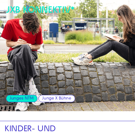
Zur Hauptnavigation springen
JXB KONNEKTIV*
Zum Hauptinhalt springen
Zum Footer springen
Junges NTM
Junge X Bühne
KINDER- UND