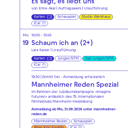
Es sagt, es liebt uns
von Emre Akal | Auftragswerk | Uraufführung
Karten
Schauspiel
Studio Werkhaus
iCal
Mo
10:00 - 10:45
19
Schaum ich an (2+)
Lara Kaiser | Uraufführung
Karten
Junges NTM
Saal Junges NTM
iCal
19:30
|
Eintritt frei - Anmeldung erforderlich
Mannheimer Reden Spezial
Im Rahmen der Jubiläumskampagne »Imagine
Futures!« anlässlich des 75. Internationalen
Filmfestivals Mannheim-Heidelberg
Anmeldung ab Mo, 21.09.2026 unter
mannheimer-
reden.de
Mannheimer Reden
Schauspiel
Altes Kino Franklin
iCal