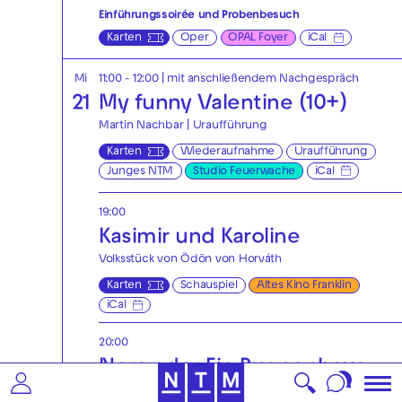
Einführungssoirée und Probenbesuch
Karten
Oper
OPAL Foyer
iCal
Mi
11:00 - 12:00
| mit anschließendem Nachgespräch
21
My funny Valentine (10+)
Martin Nachbar | Uraufführung
Karten
Wiederaufnahme
Uraufführung
Junges NTM
Studio Feuerwache
iCal
19:00
Kasimir und Karoline
Volksstück von Ödön von Horváth
Karten
Schauspiel
Altes Kino Franklin
iCal
20:00
Nora oder Ein Puppenhaus
von Henrik Ibsen | Deutsch von Hinrich Schmidt-