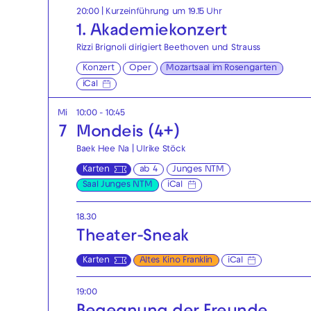
20:00
| Kurzeinführung um 19.15 Uhr
1. Akademie­konzert
Rizzi Brignoli dirigiert Beethoven und Strauss
Konzert
Oper
Mozartsaal im Rosengarten
iCal
Mi
10:00 - 10:45
7
Mondeis (4+)
Baek Hee Na | Ulrike Stöck
Karten
ab 4
Junges NTM
Saal Junges NTM
iCal
18.30
Theater-Sneak
Karten
Altes Kino Franklin
iCal
19:00