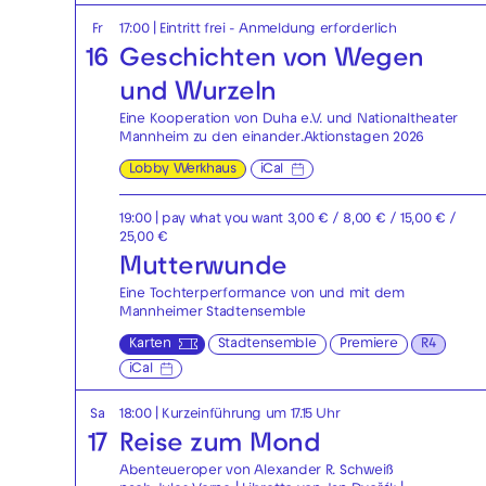
Fr
17:00
|
Eintritt frei - Anmeldung erforderlich
16
Geschichten von Wegen
und Wurzeln
Eine Kooperation von Duha e.V. und Nationaltheater
Mannheim zu den einander.Aktionstagen 2026
Lobby Werkhaus
iCal
19:00
| pay what you want 3,00 € / 8,00 € / 15,00 € /
25,00 €
Mutterwunde
Eine Tochterperformance von und mit dem
Mannheimer Stadtensemble
Karten
Stadtensemble
Premiere
R4
iCal
Sa
18:00
| Kurzeinführung um 17.15 Uhr
17
Reise zum Mond
Abenteueroper von Alexander R. Schweiß