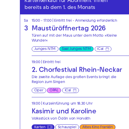
Kartenverkauf für Abonnent*innen
bereits ab dem 1. des Monats
Sa
15:00 - 17:00
|
Eintritt frei - Anmeldung erforderlich
3
Maustüröffnertag 2026
Türen auf mit der Maus unter dem Motto »Kleine
Wunder«
Junges NTM
Saal Junges NTM
iCal
19:00
|
Eintritt frei
2. Chorfestival Rhein-Neckar
Die zweite Auflage des großen Events bringt die
Region zum Singen
Oper
OPAL
iCal
19:00
| Kurzeinführung um 18.30 Uhr
Kasimir und Karoline
Volksstück von Ödön von Horváth
Karten
Schauspiel
Altes Kino Franklin