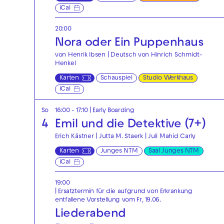
iCal
20:00
Nora oder Ein Puppenhaus
von Henrik Ibsen | Deutsch von Hinrich Schmidt-
Henkel
Karten
Schauspiel
Studio Werkhaus
iCal
So
16:00 - 17:10
|
Early Boarding
4
Emil und die Detektive (7+)
Erich Kästner | Jutta M. Staerk | Juli Mahid Carly
Karten
Junges NTM
Saal Junges NTM
iCal
19:00
| Ersatztermin für die aufgrund von Erkrankung
entfallene Vorstellung vom Fr, 19.06.
Liederabend