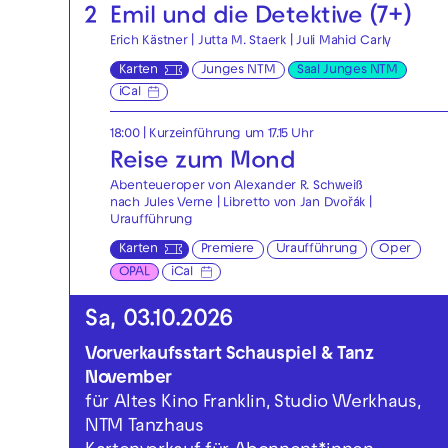
2
Emil und die Detektive (7+)
Erich Kästner | Jutta M. Staerk | Juli Mahid Carly
Karten
Junges NTM
Saal Junges NTM
iCal
18:00
| Kurzeinführung um 17.15 Uhr
Reise zum Mond
Abenteueroper von Alexander R. Schweiß
nach Jules Verne | Libretto von Jan Dvořák |
Uraufführung
Karten
Premiere
Uraufführung
Oper
OPAL
iCal
Sa, 03.10.2026
Vorverkaufsstart Schauspiel & Tanz
November
für Altes Kino Franklin, Studio Werkhaus,
NTM Tanzhaus