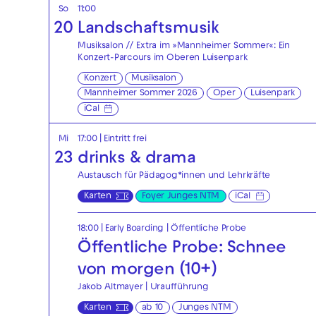
So
11:00
20
Landschaftsmusik
Musiksalon // Extra im »Mannheimer Sommer«: Ein
Konzert-Parcours im Oberen Luisenpark
Konzert
Musiksalon
Mannheimer Sommer 2026
Oper
Luisenpark
iCal
Mi
17:00
|
Eintritt frei
23
drinks & drama
Austausch für Pädagog*innen und Lehrkräfte
Karten
Foyer Junges NTM
iCal
18:00
|
Early Boarding
|
Öffentliche Probe
Öffentliche Probe: Schnee
von morgen (10+)
Jakob Altmayer | Uraufführung
Karten
ab 10
Junges NTM