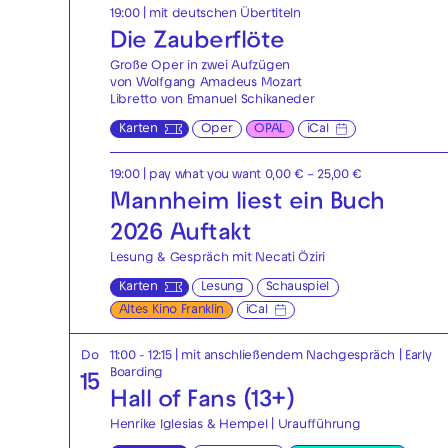
19:00
|
mit deutschen Übertiteln
Die Zauberflöte
Große Oper in zwei Aufzügen
von Wolfgang Amadeus Mozart
Libretto von Emanuel Schikaneder
Karten
Oper
OPAL
iCal
19:00
| pay what you want 0,00 € – 25,00 €
Mannheim liest ein Buch
2026 Auftakt
Lesung & Gespräch mit Necati Öziri
Karten
Lesung
Schauspiel
Altes Kino Franklin
iCal
Do
11:00 - 12:15
| mit anschließendem Nachgespräch
|
Early
Boarding
15
Hall of Fans (13+)
Henrike Iglesias & Hempel | Uraufführung