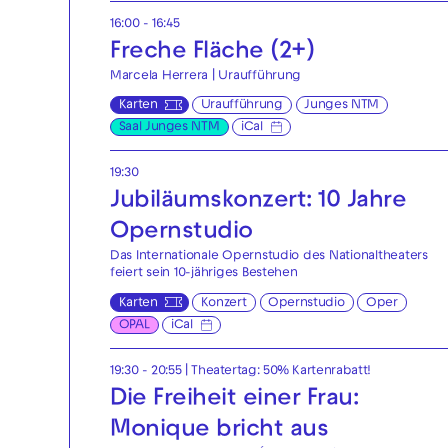
16:00 - 16:45
Freche Fläche (2+)
Marcela Herrera | Uraufführung
Karten
Uraufführung
Junges NTM
Saal Junges NTM
iCal
19:30
Jubiläumskonzert: 10 Jahre
Opernstudio
Das Internationale Opernstudio des Nationaltheaters
feiert sein 10-jähriges Bestehen
Karten
Konzert
Opernstudio
Oper
OPAL
iCal
19:30 - 20:55
|
Theatertag: 50% Kartenrabatt!
Die Freiheit einer Frau:
Monique bricht aus