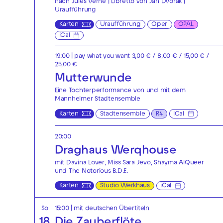
nach Jules Verne | Libretto von Jan Dvořák |
Uraufführung
Karten
Uraufführung
Oper
OPAL
iCal
19:00
| pay what you want 3,00 € / 8,00 € / 15,00 € /
25,00 €
Mutterwunde
Eine Tochterperformance von und mit dem
Mannheimer Stadtensemble
Karten
Stadtensemble
R4
iCal
20:00
Draghaus Werqhouse
mit Davina Lover, Miss Sara Jevo, Shayma AlQueer
und The Notorious B.D.E.
Karten
Studio Werkhaus
iCal
So
15:00
|
mit deutschen Übertiteln