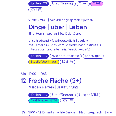
Karten
Uraufführung
Oper
OPAL
iCal
20:00 - 21:40
| mit »Nachgespräch Spezial«
Dinge | über | Leben
Eine Hommage an Mevlüde Genç
anschließend »Nachgespräch Spezial«
mit Tamara Güldaş vom Mannheimer Institut für
Integration und interreligiöse Arbeit e.V.
Karten
Wiederaufnahme
Schauspiel
Studio Werkhaus
iCal
Mo
10:00 - 10:45
12
Freche Fläche (2+)
Marcela Herrera | Uraufführung
Karten
Uraufführung
Junges NTM
Saal Junges NTM
iCal
Di
11:00 - 12:15
| mit anschließendem Nachgespräch
|
Early