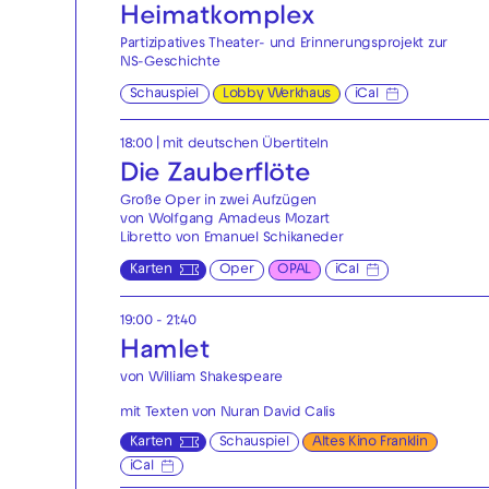
Heimatkomplex
Partizipatives Theater- und Erinnerungsprojekt zur
NS-Geschichte
Schauspiel
Lobby Werkhaus
iCal
18:00
|
mit deutschen Übertiteln
Die Zauberflöte
Große Oper in zwei Aufzügen
von Wolfgang Amadeus Mozart
Libretto von Emanuel Schikaneder
Karten
Oper
OPAL
iCal
19:00 - 21:40
Hamlet
von William Shakespeare
mit Texten von Nuran David Calis
Karten
Schauspiel
Altes Kino Franklin
iCal