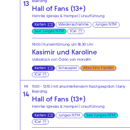
Boarding
13
Hall of Fans (13+)
Henrike Iglesias & Hempel | Uraufführung
Karten
Wiederaufnahme
Junges NTM
Saal Junges NTM
iCal
19:00
| Kurzeinführung um 18.30 Uhr
Kasimir und Karoline
Volksstück von Ödön von Horváth
Karten
Schauspiel
Altes Kino Franklin
iCal
Mi
11:00 - 12:15
| mit anschließendem Nachgespräch
|
Early
Boarding
14
Hall of Fans (13+)
Henrike Iglesias & Hempel | Uraufführung
Karten
Junges NTM
Saal Junges NTM
iCal