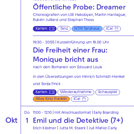
Öffentliche Probe: Dreamer
Choreografien von Lilit Hakobyan, Martin Harriague,
Rubén Julliard und Stephan Thoss
Karten
Tanz
NTM Tanzhaus
iCal
19:30 - 20:55
| Kurzeinführung um 19.00 Uhr
Die Freiheit einer Frau:
Monique bricht aus
nach den Romanen von Édouard Louis
in den Übersetzungen von Hinrich Schmidt-Henkel
und Sonja Finck
Karten
Wiederaufnahme
Schauspiel
Altes Kino Franklin
iCal
Do
11:00 - 12:10
| mit Anschlussformat
|
Early Boarding
Okt
1
Emil und die Detektive (7+)
Erich Kästner | Jutta M. Staerk | Juli Mahid Carly