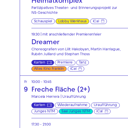
Heimatkomplex
Partizipatives Theater- und Erinnerungsprojekt zur
NS-Geschichte
Schauspiel
Lobby Werkhaus
iCal
19:30
| mit anschließender Premierenfeier
Dreamer
Choreografien von Lilit Hakobyan, Martin Harriague,
Rubén Julliard und Stephan Thoss
Karten
Premiere
Tanz
Altes Kino Franklin
iCal
Fr
10:00 - 10:45
9
Freche Fläche (2+)
Marcela Herrera | Uraufführung
Karten
Wiederaufnahme
Uraufführung
Junges NTM
Saal Junges NTM
iCal
17:30 - 21:00