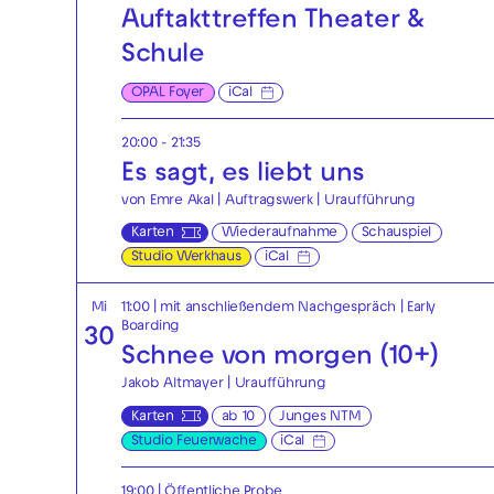
Auftakttreffen Theater &
Schule
OPAL Foyer
iCal
20:00 - 21:35
Es sagt, es liebt uns
von Emre Akal | Auftragswerk | Uraufführung
Karten
Wiederaufnahme
Schauspiel
Studio Werkhaus
iCal
Mi
11:00
| mit anschließendem Nachgespräch
|
Early
Boarding
30
Schnee von morgen (10+)
Jakob Altmayer | Uraufführung
Karten
ab 10
Junges NTM
Studio Feuerwache
iCal
19:00
|
Öffentliche Probe