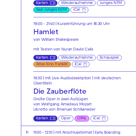
Karten
Wiederaufnahme
Junges NTM
Saal Junges NTM
iCal
19:00 - 21:40
| Kurzeinführung um 18.30 Uhr
Hamlet
von William Shakespeare
mit Texten von Nuran David Calis
Karten
Wiederaufnahme
Schauspiel
Altes Kino Franklin
iCal
19:30
|
mit Live-Audiodeskription
|
mit deutschen
Übertiteln
Die Zauberflöte
Große Oper in zwei Aufzügen
von Wolfgang Amadeus Mozart
Libretto von Emanuel Schikaneder
Karten
Oper
OPAL
iCal
Fr
11:00 - 12:10
| mit Anschlussformat
|
Early Boarding