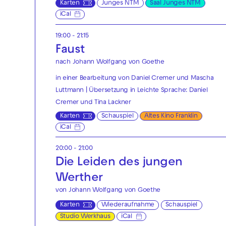
Karten
Junges NTM
Saal Junges NTM
iCal
19:00 - 21:15
Faust
nach Johann Wolfgang von Goethe
in einer Bearbeitung von Daniel Cremer und Mascha
Luttmann | Übersetzung in Leichte Sprache: Daniel
Cremer und Tina Lackner
Karten
Schauspiel
Altes Kino Franklin
iCal
20:00 - 21:00
Die Leiden des jungen
Werther
von Johann Wolfgang von Goethe
Karten
Wiederaufnahme
Schauspiel
Studio Werkhaus
iCal