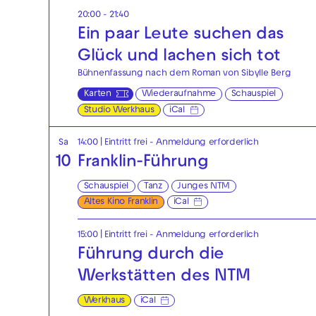
20:00 - 21:40
Ein paar Leute suchen das
Glück und lachen sich tot
Bühnenfassung nach dem Roman von Sibylle Berg
Karten
Wiederaufnahme
Schauspiel
Studio Werkhaus
iCal
Sa
14:00
|
Eintritt frei - Anmeldung erforderlich
10
Franklin-Führung
Schauspiel
Tanz
Junges NTM
Altes Kino Franklin
iCal
15:00
|
Eintritt frei - Anmeldung erforderlich
Führung durch die
Werkstätten des NTM
Werkhaus
iCal