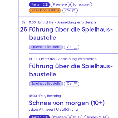
Karten
Premiere
Schauspiel
Altes Kino Franklin
iCal
Sa
11:00
|
Eintritt frei - Anmeldung erforderlich
26
Führung über die Spielhaus­
baustelle
Spielhaus Baustelle
iCal
13:00
|
Eintritt frei - Anmeldung erforderlich
Führung über die Spielhaus­
baustelle
Spielhaus Baustelle
iCal
18:00
|
Early Boarding
Schnee von morgen (10+)
Jakob Altmayer | Uraufführung
Karten
Premiere
ab 10
Junges NTM