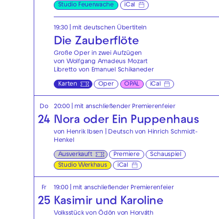
Studio Feuerwache
iCal
19:30
|
mit deutschen Übertiteln
Die Zauberflöte
Große Oper in zwei Aufzügen
von Wolfgang Amadeus Mozart
Libretto von Emanuel Schikaneder
Karten
Oper
OPAL
iCal
Do
20:00
| mit anschließender Premierenfeier
24
Nora oder Ein Puppenhaus
von Henrik Ibsen | Deutsch von Hinrich Schmidt-
Henkel
Ausverkauft
Premiere
Schauspiel
Studio Werkhaus
iCal
Fr
19:00
| mit anschließender Premierenfeier
25
Kasimir und Karoline
Volksstück von Ödön von Horváth