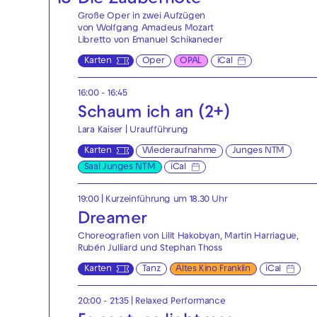
18
Die Zauberflöte
Große Oper in zwei Aufzügen
von Wolfgang Amadeus Mozart
Libretto von Emanuel Schikaneder
Karten
Oper
OPAL
iCal
16:00 - 16:45
Schaum ich an (2+)
Lara Kaiser | Uraufführung
Karten
Wiederaufnahme
Junges NTM
Saal Junges NTM
iCal
19:00
| Kurzeinführung um 18.30 Uhr
Dreamer
Choreografien von Lilit Hakobyan, Martin Harriague,
Rubén Julliard und Stephan Thoss
Karten
Tanz
Altes Kino Franklin
iCal
20:00 - 21:35
|
Relaxed Performance