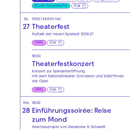
Studio Feuerwache
iCal
So
13:00
|
Eintritt frei
27
Theaterfest
Auftakt der neuen Spielzeit 2026.27
OPAL
iCal
18:00
Theaterfest­konzert
Konzert zur Spielzeiteröffnung
mit dem Nationaltheater-Orchester und Solist*innen
der Oper
OPAL
iCal
Mo
18:30
28
Einführungssoirée: Reise
zum Mond
Abenteueroper von Alexander R. Schweiß