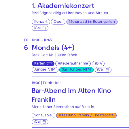
1. Akademie­konzert
Rizzi Brignoli dirigiert Beethoven und Strauss
Konzert
Oper
Mozartsaal im Rosengarten
iCal
Di
10:00 - 10:45
6
Mondeis (4+)
Baek Hee Na | Ulrike Stöck
Karten
Wiederaufnahme
ab 4
Junges NTM
Saal Junges NTM
iCal
18:00
|
Eintritt frei
Bar-Abend im Alten Kino
Franklin
Monatlicher Stammtisch auf Franklin
Schauspiel
Altes Kino Franklin / Theatercafé
iCal