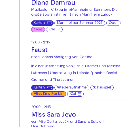
Diana Damrau
Musiksalon // Extra im »Mannheimer Sommer«: Die
große Sopranistin kehrt nach Mannheim zurück
Karten
Mannheimer Sommer 2026
Oper
OPAL
iCal
19:00 - 21:15
Faust
nach Johann Wolfgang von Goethe
in einer Bearbeitung von Daniel Cremer und Mascha
Luttmann | Übersetzung in Leichte Sprache: Daniel
Cremer und Tina Lackner
Karten
Wiederaufnahme
Schauspiel
Altes Kino Franklin
iCal
20:00 - 21:15
Miss Sara Jevo
von Milo Čortanovački und Sandro Šutalo |
Uraufführung