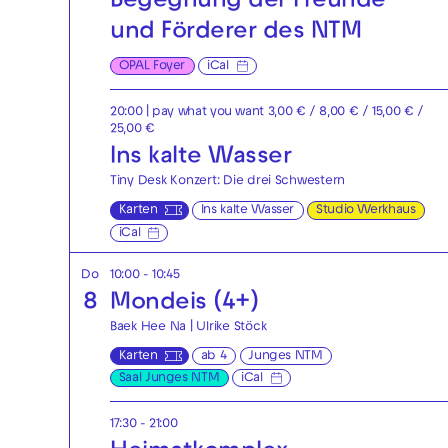
Begegnung der Freunde
und Förderer des NTM
OPAL Foyer
iCal
20:00
| pay what you want 3,00 € / 8,00 € / 15,00 € /
25,00 €
Ins kalte Wasser
Tiny Desk Konzert: Die drei Schwestern
Karten
Ins kalte Wasser
Studio Werkhaus
iCal
Do
10:00 - 10:45
8
Mondeis (4+)
Baek Hee Na | Ulrike Stöck
Karten
ab 4
Junges NTM
Saal Junges NTM
iCal
17:30 - 21:00