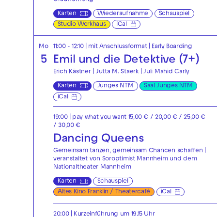
Karten
Wiederaufnahme
Schauspiel
Studio Werkhaus
iCal
Mo
11:00 - 12:10
| mit Anschlussformat
|
Early Boarding
5
Emil und die Detektive (7+)
Erich Kästner | Jutta M. Staerk | Juli Mahid Carly
Karten
Junges NTM
Saal Junges NTM
iCal
19:00
| pay what you want 15,00 € / 20,00 € / 25,00 €
/ 30,00 €
Dancing Queens
Gemeinsam tanzen, gemeinsam Chancen schaffen |
veranstaltet von Soroptimist Mannheim und dem
Nationaltheater Mannheim
Karten
Schauspiel
Altes Kino Franklin / Theatercafé
iCal
20:00
| Kurzeinführung um 19.15 Uhr