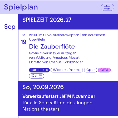
Zur Hauptnavigation springen
Spielplan
Zum Hauptinhalt springen
Zum Footer springen
SPIELZEIT 2026.27
Sep
Sa
19:00
|
mit Live-Audiodeskription
|
mit deutschen
Übertiteln
19
Die Zauberflöte
Große Oper in zwei Aufzügen
von Wolfgang Amadeus Mozart
Libretto von Emanuel Schikaneder
Karten
Wiederaufnahme
Oper
OPAL
iCal
So, 20.09.2026
Vorverkaufsstart JNTM November
für alle Spielstätten des Jungen
Nationaltheaters