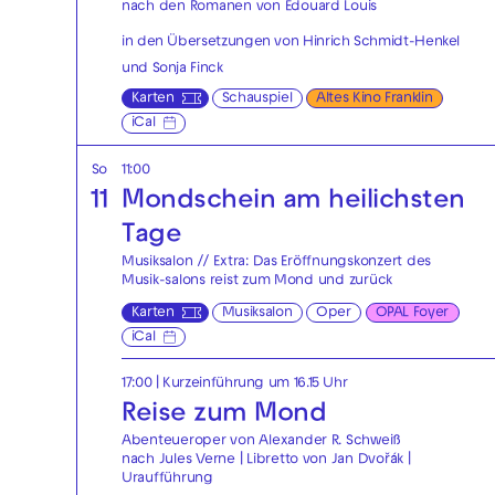
nach den Romanen von Édouard Louis
in den Übersetzungen von Hinrich Schmidt-Henkel
und Sonja Finck
Karten
Schauspiel
Altes Kino Franklin
iCal
So
11:00
11
Mondschein am heilichsten
Tage
Musiksalon // Extra: Das Eröffnungskonzert des
Musik-salons reist zum Mond und zurück
Karten
Musiksalon
Oper
OPAL Foyer
iCal
17:00
| Kurzeinführung um 16.15 Uhr
Reise zum Mond
Abenteueroper von Alexander R. Schweiß
nach Jules Verne | Libretto von Jan Dvořák |
Uraufführung