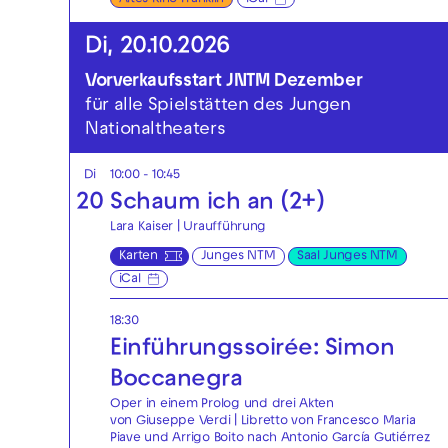
Di, 20.10.2026
Vorverkaufsstart JNTM Dezember
für alle Spielstätten des Jungen
Nationaltheaters
Di
10:00 - 10:45
20
Schaum ich an (2+)
Lara Kaiser | Uraufführung
Karten
Junges NTM
Saal Junges NTM
iCal
18:30
Einführungssoirée: Simon
Boccanegra
Oper in einem Prolog und drei Akten
von Giuseppe Verdi | Libretto von Francesco Maria
Piave und Arrigo Boito nach Antonio García Gutiérrez