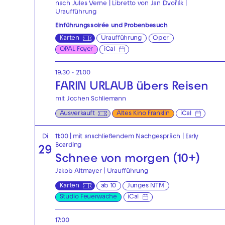
nach Jules Verne | Libretto von Jan Dvořák |
Uraufführung
Einführungssoirée und Probenbesuch
Karten
Uraufführung
Oper
OPAL Foyer
iCal
19.30 - 21.00
FARIN URLAUB übers Reisen
mit Jochen Schliemann
Ausverkauft
Altes Kino Franklin
iCal
Di
11:00
| mit anschließendem Nachgespräch
|
Early
Boarding
29
Schnee von morgen (10+)
Jakob Altmayer | Uraufführung
Karten
ab 10
Junges NTM
Studio Feuerwache
iCal
17:00