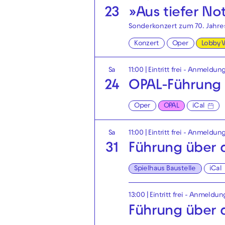
23
»Aus tiefer No
Sonderkonzert zum 70. Jahre
Konzert
Oper
Lobby 
Sa
11:00
|
Eintritt frei - Anmeldung
24
OPAL-Führung
Oper
OPAL
iCal
Sa
11:00
|
Eintritt frei - Anmeldung
31
Führung über d
Spielhaus Baustelle
iCal
13:00
|
Eintritt frei - Anmeldun
Führung über d