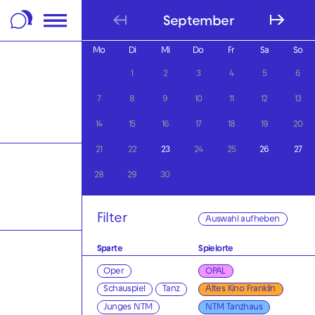
m Footer springen
September
Mo
Di
Mi
Do
Fr
Sa
So
1
2
3
4
5
6
7
8
9
10
11
12
13
14
15
16
17
18
19
20
21
22
23
24
25
26
27
28
29
30
Filter
Auswahl aufheben
Sparte
Spielorte
Oper
OPAL
Schauspiel
Tanz
Altes Kino Franklin
Junges NTM
NTM Tanzhaus