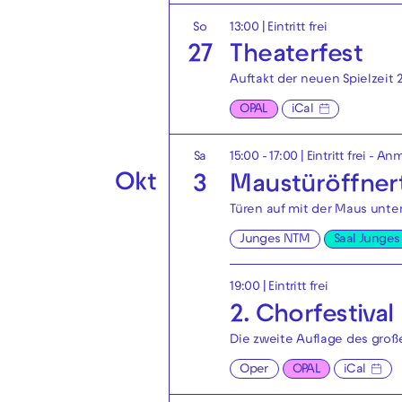
So
13:00
|
Eintritt frei
27
Theaterfest
Auftakt der neuen Spielzeit 
OPAL
iCal
Sa
15:00 - 17:00
|
Eintritt frei - A
Okt
3
Maustüröffner
Türen auf mit der Maus unt
Junges NTM
Saal Junge
19:00
|
Eintritt frei
2. Chorfestiva
Die zweite Auflage des groß
Oper
OPAL
iCal