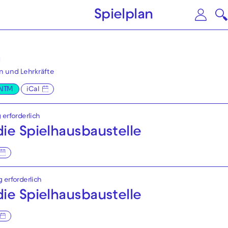
Zum Hauptinhalt springen
Zu
Spielplan
a
 und Lehrkräfte
 NTM
iCal
 erforderlich
ie Spielhaus­baustelle
g erforderlich
ie Spielhaus­baustelle