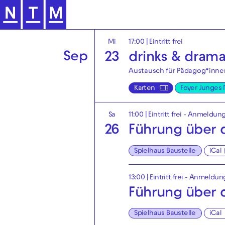
Zur Hauptnavigation springen
Mi
17:00
|
Eintritt frei
Sep
23
drinks & dram
Austausch für Pädagog*innen
Karten
Foyer Junges
Sa
11:00
|
Eintritt frei - Anmeldung
26
Führung über d
Spielhaus Baustelle
iCal
13:00
|
Eintritt frei - Anmeldun
Führung über d
Spielhaus Baustelle
iCal