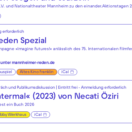
e.V. und Nationaltheater Mannheim zu den einander.Aktionstagen 
g erforderlich
den Spezial
agne »Imagine Futures!« anlässlich des 75. Internationalen Filmfes
 unter
mannheimer-reden.de
uspiel
Altes Kino Franklin
iCal
räch und Publikumsdiskussion
|
Eintritt frei - Anmeldung erforderlich
termal« (2023) von Necati Öziri
st ein Buch 2026
obby Werkhaus
iCal