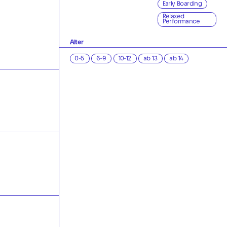
Early Boarding
Relaxed
Performance
Alter
0-5
6-9
10-12
ab 13
ab 14