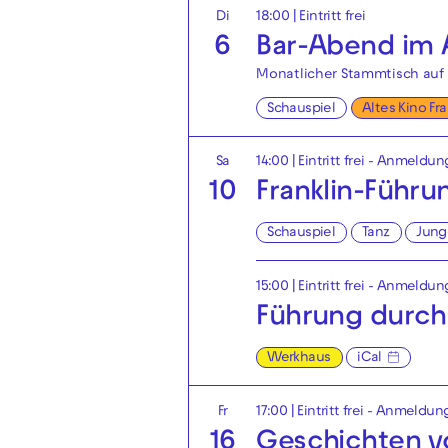
Di
18:00
|
Eintritt frei
6
Bar-Abend im A
Monatlicher Stammtisch auf 
Schauspiel
Altes Kino Fr
Sa
14:00
|
Eintritt frei - Anmeldun
10
Franklin-Führu
Schauspiel
Tanz
Jung
15:00
|
Eintritt frei - Anmeldun
Führung durch
Werkhaus
iCal
Fr
17:00
|
Eintritt frei - Anmeldun
16
Geschichten 