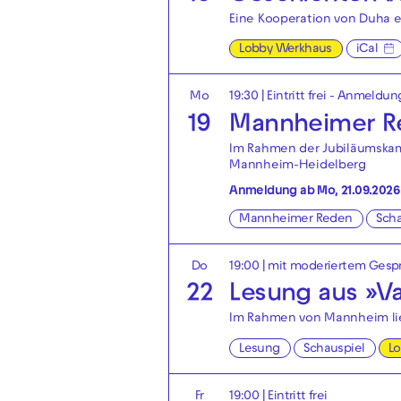
Eine Kooperation von Duha 
Lobby Werkhaus
iCal
Mo
19:30
|
Eintritt frei - Anmeldun
19
Mannheimer Re
Im Rahmen der Jubiläumskamp
Mannheim-Heidelberg
Anmeldung ab Mo, 21.09.2026
Mannheimer Reden
Scha
Do
19:00
| mit moderiertem Gesp
22
Lesung aus »Va
Im Rahmen von Mannheim lie
Lesung
Schauspiel
L
Fr
19:00
|
Eintritt frei