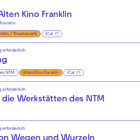
lten Kino Franklin
Franklin
anklin / Theatercafé
iCal
g erforderlich
ng
es NTM
Altes Kino Franklin
iCal
g erforderlich
 die Werkstätten des NTM
g erforderlich
von Wegen und Wurzeln