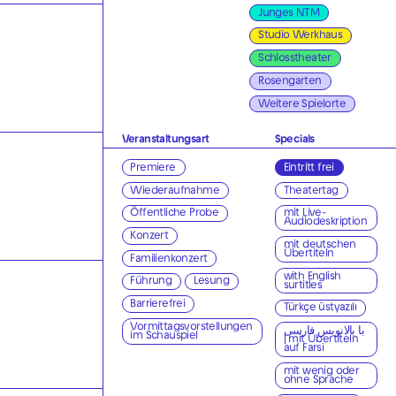
Junges NTM
Studio Werkhaus
Schlosstheater
Rosengarten
Weitere Spielorte
Veranstaltungsart
Specials
Premiere
Eintritt frei
Wiederaufnahme
Theatertag
Öffentliche Probe
mit Live-
Audiodeskription
Konzert
mit deutschen
Übertiteln
Familienkonzert
with English
Führung
Lesung
surtitles
Barrierefrei
Türkçe üstyazılı
Vormittagsvorstellungen
با بالانویس فارسی
im Schauspiel
| mit Übertiteln
auf Farsi
mit wenig oder
ohne Sprache