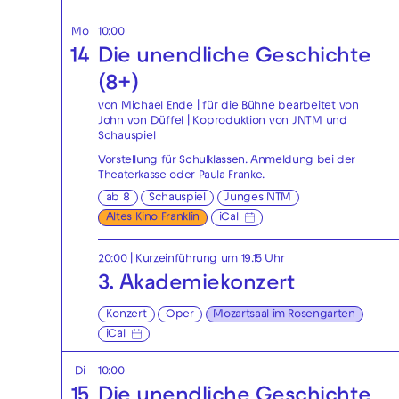
Mo
10:00
14
Die unendliche Geschichte
(8+)
von Michael Ende | für die Bühne bearbeitet von
John von Düffel | Koproduktion von JNTM und
Schauspiel
Vorstellung für Schulklassen. Anmeldung bei der
Theaterkasse
oder
Paula Franke
.
ab 8
Schauspiel
Junges NTM
Altes Kino Franklin
iCal
20:00
| Kurzeinführung um 19.15 Uhr
3. Akademiekonzert
Konzert
Oper
Mozartsaal im Rosengarten
iCal
Di
10:00
15
Die unendliche Geschichte