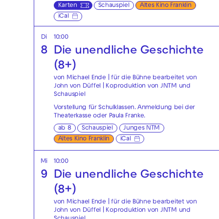
Karten
Schauspiel
Altes Kino Franklin
iCal
Di
10:00
8
Die unendliche Geschichte
(8+)
von Michael Ende | für die Bühne bearbeitet von
John von Düffel | Koproduktion von JNTM und
Schauspiel
Vorstellung für Schulklassen. Anmeldung bei der
Theaterkasse
oder
Paula Franke
.
ab 8
Schauspiel
Junges NTM
Altes Kino Franklin
iCal
Mi
10:00
9
Die unendliche Geschichte
(8+)
von Michael Ende | für die Bühne bearbeitet von
John von Düffel | Koproduktion von JNTM und