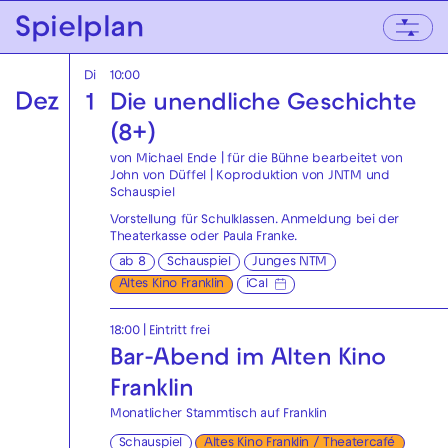
Zur Hauptnavigation springen
Spielplan
Zum Hauptinhalt springen
Zum Footer springen
Di
10:00
Dez
1
Die unendliche Geschichte
(8+)
von Michael Ende | für die Bühne bearbeitet von
John von Düffel | Koproduktion von JNTM und
Schauspiel
Vorstellung für Schulklassen. Anmeldung bei der
Theaterkasse
oder
Paula Franke
.
ab 8
Schauspiel
Junges NTM
Altes Kino Franklin
iCal
18:00
|
Eintritt frei
Bar-Abend im Alten Kino
Franklin
Monatlicher Stammtisch auf Franklin
Schauspiel
Altes Kino Franklin / Theatercafé