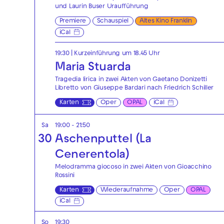
und Laurin Buser Uraufführung
Premiere
Schauspiel
Altes Kino Franklin
iCal
19:30
| Kurzeinführung um 18.45 Uhr
Maria Stuarda
Tragedia lirica in zwei Akten von Gaetano Donizetti
Libretto von Giuseppe Bardari nach Friedrich Schiller
Karten
Oper
OPAL
iCal
Sa
19:00 - 21:50
30
Aschenputtel (La
Cenerentola)
Melodramma giocoso in zwei Akten von Gioacchino
Rossini
Karten
Wiederaufnahme
Oper
OPAL
iCal
So
19:30