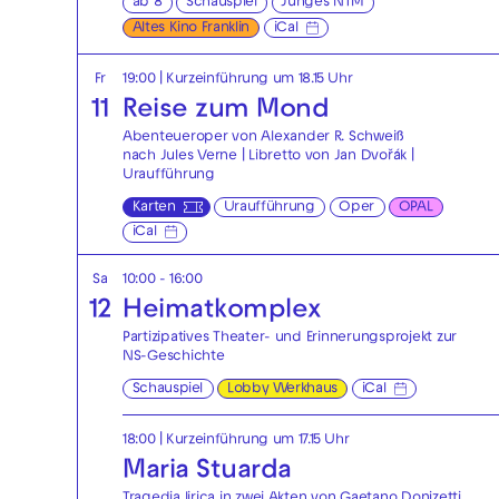
ab 8
Schauspiel
Junges NTM
Altes Kino Franklin
iCal
Fr
19:00
| Kurzeinführung um 18.15 Uhr
11
Reise zum Mond
Abenteueroper von Alexander R. Schweiß
nach Jules Verne | Libretto von Jan Dvořák |
Uraufführung
Karten
Uraufführung
Oper
OPAL
iCal
Sa
10:00 - 16:00
12
Heimatkomplex
Partizipatives Theater- und Erinnerungsprojekt zur
NS-Geschichte
Schauspiel
Lobby Werkhaus
iCal
18:00
| Kurzeinführung um 17.15 Uhr
Maria Stuarda
Tragedia lirica in zwei Akten von Gaetano Donizetti