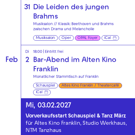
31
Die Leiden des jungen
Brahms
Musiksalon // Klassik: Beethoven und Brahms
zwischen Drama und Melancholie
Musiksalon
Oper
OPAL Foyer
iCal
Di
18:00
|
Eintritt frei
Feb
2
Bar-Abend im Alten Kino
Franklin
Monatlicher Stammtisch auf Franklin
Schauspiel
Altes Kino Franklin / Theatercafé
iCal
Mi, 03.02.2027
Vorverkaufsstart Schauspiel & Tanz März
für Altes Kino Franklin, Studio Werkhaus,
NTM Tanzhaus