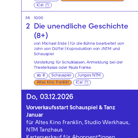
iCal
Mi
10:00
2
Die unendliche Geschichte
(8+)
von Michael Ende | für die Bühne bearbeitet von
John von Düffel | Koproduktion von JNTM und
Schauspiel
Vorstellung für Schulklassen. Anmeldung bei der
Theaterkasse
oder
Paula Franke
.
ab 8
Schauspiel
Junges NTM
Altes Kino Franklin
iCal
Do, 03.12.2026
Vorverkaufsstart Schauspiel & Tanz
Januar
für Altes Kino Franklin, Studio Werkhaus,
NTM Tanzhaus
Kartenverkauf für Abonnent*innen