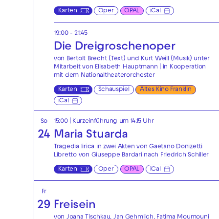
Karten
Oper
OPAL
iCal
19:00 - 21:45
Die Drei­groschen­oper
von Bertolt Brecht (Text) und Kurt Weill (Musik) unter
Mitarbeit von Elisabeth Hauptmann | in Kooperation
mit dem Nationaltheaterorchester
Karten
Schauspiel
Altes Kino Franklin
iCal
So
15:00
| Kurzeinführung um 14.15 Uhr
24
Maria Stuarda
Tragedia lirica in zwei Akten von Gaetano Donizetti
Libretto von Giuseppe Bardari nach Friedrich Schiller
Karten
Oper
OPAL
iCal
Fr
29
Freisein
von Joana Tischkau, Jan Gehmlich, Fatima Moumouni