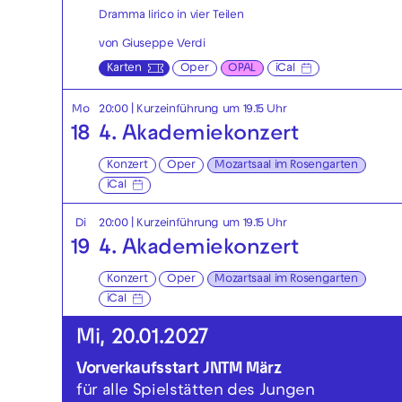
Dramma lirico in vier Teilen
von Giuseppe Verdi
Karten
Oper
OPAL
iCal
Mo
20:00
| Kurzeinführung um 19.15 Uhr
18
4. Akademiekonzert
Konzert
Oper
Mozartsaal im Rosengarten
iCal
Di
20:00
| Kurzeinführung um 19.15 Uhr
19
4. Akademiekonzert
Konzert
Oper
Mozartsaal im Rosengarten
iCal
Mi, 20.01.2027
Vorverkaufsstart JNTM März
für alle Spielstätten des Jungen