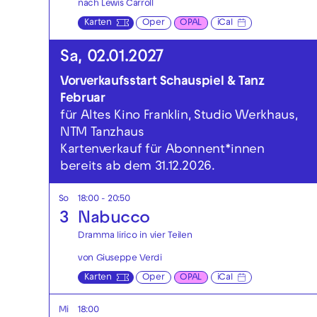
nach Lewis Carroll
Karten
Oper
OPAL
iCal
Sa, 02.01.2027
Vorverkaufsstart Schauspiel & Tanz
Februar
für Altes Kino Franklin, Studio Werkhaus,
NTM Tanzhaus
Kartenverkauf für Abonnent*innen
bereits ab dem 31.12.2026.
So
18:00 - 20:50
3
Nabucco
Dramma lirico in vier Teilen
von Giuseppe Verdi
Karten
Oper
OPAL
iCal
Mi
18:00