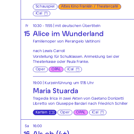
Schauspiel
Altes Kino Franklin / Theatercafé
iCal
Fr
10:30 - 11:55
|
mit deutschen Übertiteln
15
Alice im Wunderland
Familienoper von Pierangelo Valtinoni
nach Lewis Carroll
Vorstellung für Schulklassen. Anmeldung bei der
Theaterkasse
oder
Paula Franke
.
Oper
OPAL
iCal
19:00
| Kurzeinführung um 17.15 Uhr
Maria Stuarda
Tragedia lirica in zwei Akten von Gaetano Donizetti
Libretto von Giuseppe Bardari nach Friedrich Schiller
Karten
Oper
OPAL
iCal
Sa
16:00