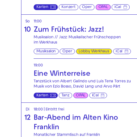
Karten
Konzert
Oper
OPAL
iCal
So
11:00
10
Zum Frühstück: Jazz!
Musiksalon // Jazz: Musikalischer Frühschoppen
im Werkhaus
Musiksalon
Oper
Lobby Werkhaus
iCal
19:00
Eine Winterreise
Tanzstück von Albert Galindo und Luis Tena Torres zu
Musik von Ezio Bosso, David Lang und Arvo Pärt
Karten
Tanz
OPAL
iCal
Di
18:00
|
Eintritt frei
12
Bar-Abend im Alten Kino
Franklin
Monatlicher Stammtisch auf Franklin