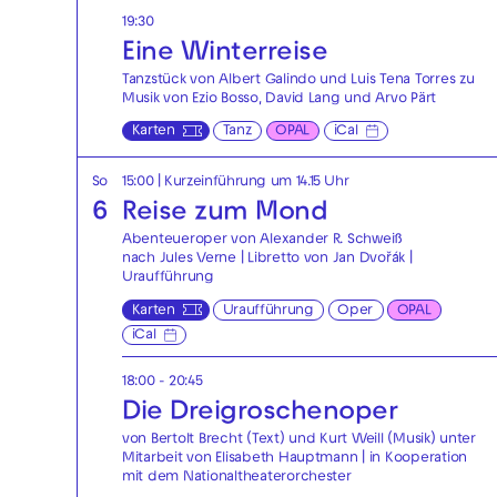
19:30
Eine Winterreise
Tanzstück von Albert Galindo und Luis Tena Torres zu
Musik von Ezio Bosso, David Lang und Arvo Pärt
Karten
Tanz
OPAL
iCal
So
15:00
| Kurzeinführung um 14.15 Uhr
6
Reise zum Mond
Abenteueroper von Alexander R. Schweiß
nach Jules Verne | Libretto von Jan Dvořák |
Uraufführung
Karten
Uraufführung
Oper
OPAL
iCal
18:00 - 20:45
Die Drei­groschen­oper
von Bertolt Brecht (Text) und Kurt Weill (Musik) unter
Mitarbeit von Elisabeth Hauptmann | in Kooperation
mit dem Nationaltheaterorchester