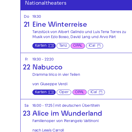
Nationaltheaters
Do
19:30
21
Eine Winterreise
Tanzstück von Albert Galindo und Luis Tena Torres zu
Musik von Ezio Bosso, David Lang und Arvo Pärt
Karten
Tanz
OPAL
iCal
Fr
19:30 - 22:20
22
Nabucco
Dramma lirico in vier Teilen
von Giuseppe Verdi
Karten
Oper
OPAL
iCal
Sa
16:00 - 17:25
|
mit deutschen Übertiteln
23
Alice im Wunderland
Familienoper von Pierangelo Valtinoni
nach Lewis Carroll