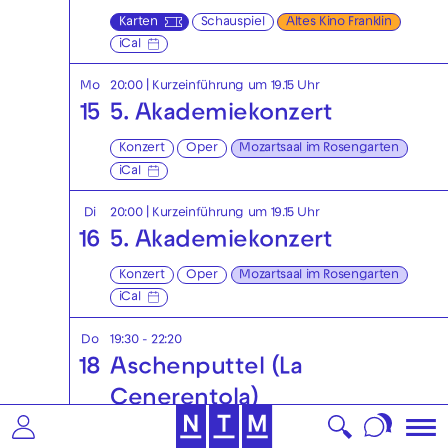
Karten
Schauspiel
Altes Kino Franklin
iCal
Mo
20:00
| Kurzeinführung um 19.15 Uhr
15
5. Akademiekonzert
Konzert
Oper
Mozartsaal im Rosengarten
iCal
Di
20:00
| Kurzeinführung um 19.15 Uhr
16
5. Akademiekonzert
Konzert
Oper
Mozartsaal im Rosengarten
iCal
Do
19:30 - 22:20
18
Aschenputtel (La
Cenerentola)
Melodramma giocoso in zwei Akten von Gioacchino
Rossini