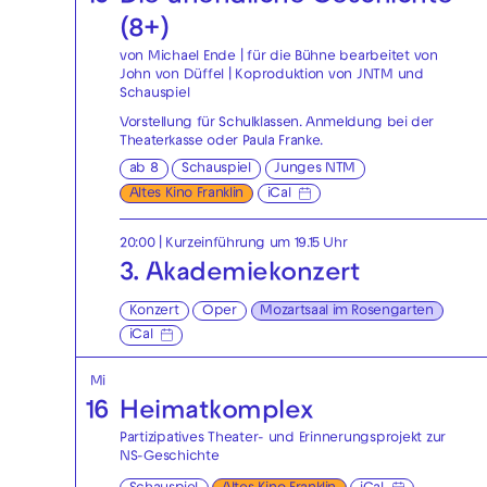
(8+)
von Michael Ende | für die Bühne bearbeitet von
John von Düffel | Koproduktion von JNTM und
Schauspiel
Vorstellung für Schulklassen. Anmeldung bei der
Theaterkasse
oder
Paula Franke
.
ab 8
Schauspiel
Junges NTM
Altes Kino Franklin
iCal
20:00
| Kurzeinführung um 19.15 Uhr
3. Akademiekonzert
Konzert
Oper
Mozartsaal im Rosengarten
iCal
Mi
16
Heimatkomplex
Partizipatives Theater- und Erinnerungsprojekt zur
NS-Geschichte