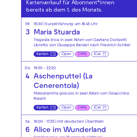
Kartenverkauf für Abonnent*innen
bereits ab dem 1. des Monats.
Mi
19:30
| Kurzeinführung um 18.45 Uhr
3
Maria Stuarda
Tragedia lirica in zwei Akten von Gaetano Donizetti
Libretto von Giuseppe Bardari nach Friedrich Schiller
Karten
Oper
OPAL
iCal
Do
19:30 - 22:20
4
Aschenputtel (La
Cenerentola)
Melodramma giocoso in zwei Akten von Gioacchino
Rossini
Karten
Oper
OPAL
iCal
Sa
16:00 - 17:25
|
mit deutschen Übertiteln
6
Alice im Wunderland