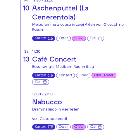
Mi
19:30 - 22:20
10
Aschenputtel (La
Cenerentola)
Melodramma giocoso in zwei Akten von Gioacchino
Rossini
Karten
Oper
OPAL
iCal
Sa
14:30
13
Café Concert
Beschwingte Musik am Nachmittag
Karten
Konzert
Oper
OPAL Foyer
iCal
19:00 - 21:50
Nabucco
Dramma lirico in vier Teilen
von Giuseppe Verdi
Karten
Oper
OPAL
iCal