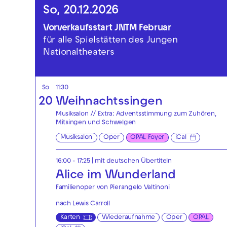
So, 20.12.2026
Vorverkaufsstart JNTM Februar
für alle Spielstätten des Jungen
Nationaltheaters
So
11:30
20
Weihnachtssingen
Musiksalon // Extra: Adventsstimmung zum Zuhören,
Mitsingen und Schwelgen
Musiksalon
Oper
OPAL Foyer
iCal
16:00 - 17:25
|
mit deutschen Übertiteln
Alice im Wunderland
Familienoper von Pierangelo Valtinoni
nach Lewis Carroll
Karten
Wiederaufnahme
Oper
OPAL