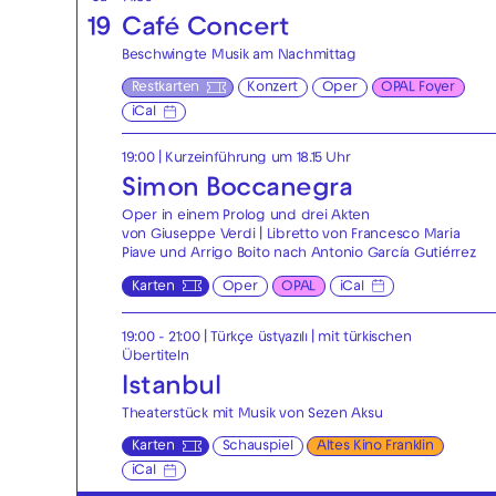
19
Café Concert
Beschwingte Musik am Nachmittag
Restkarten
Konzert
Oper
OPAL Foyer
iCal
19:00
| Kurzeinführung um 18.15 Uhr
Simon Boccanegra
Oper in einem Prolog und drei Akten
von Giuseppe Verdi | Libretto von Francesco Maria
Piave und Arrigo Boito nach Antonio García Gutiérrez
Karten
Oper
OPAL
iCal
19:00 - 21:00
|
Türkçe üstyazılı | mit türkischen
Übertiteln
Istanbul
Theaterstück mit Musik von Sezen Aksu
Karten
Schauspiel
Altes Kino Franklin
iCal