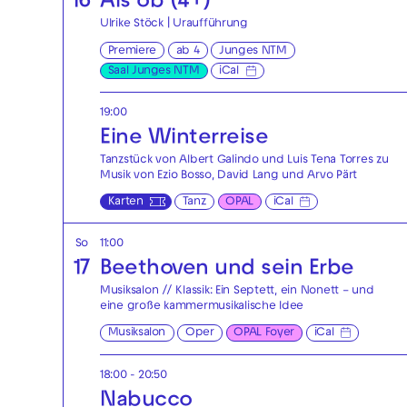
16
Als ob (4+)
Ulrike Stöck | Uraufführung
Premiere
ab 4
Junges NTM
Saal Junges NTM
iCal
19:00
Eine Winterreise
Tanzstück von Albert Galindo und Luis Tena Torres zu
Musik von Ezio Bosso, David Lang und Arvo Pärt
Karten
Tanz
OPAL
iCal
So
11:00
17
Beethoven und sein Erbe
Musiksalon // Klassik: Ein Septett, ein Nonett – und
eine große kammermusikalische Idee
Musiksalon
Oper
OPAL Foyer
iCal
18:00 - 20:50
Nabucco