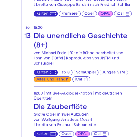
Libretto von Giuseppe Bardari nach Friedrich Schiller
Karten
Premiere
Oper
OPAL
iCal
So
15:00
13
Die unendliche Geschichte
(8+)
von Michael Ende | für die Bühne bearbeitet von
John von Düffel | Koproduktion von JNTM und
Schauspiel
Karten
ab 8
Schauspiel
Junges NTM
Altes Kino Franklin
iCal
18:00
|
mit Live-Audiodeskription
|
mit deutschen
Übertiteln
Die Zauberflöte
Große Oper in zwei Aufzügen
von Wolfgang Amadeus Mozart
Libretto von Emanuel Schikaneder
Karten
Oper
OPAL
iCal