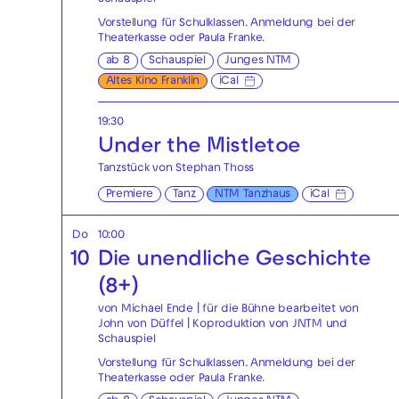
Schauspiel
Vorstellung für Schulklassen. Anmeldung bei der
Theaterkasse
oder
Paula Franke
.
ab 8
Schauspiel
Junges NTM
Altes Kino Franklin
iCal
19:30
Under the Mistletoe
Tanzstück von Stephan Thoss
Premiere
Tanz
NTM Tanzhaus
iCal
Do
10:00
10
Die unendliche Geschichte
(8+)
von Michael Ende | für die Bühne bearbeitet von
John von Düffel | Koproduktion von JNTM und
Schauspiel
Vorstellung für Schulklassen. Anmeldung bei der
Theaterkasse
oder
Paula Franke
.