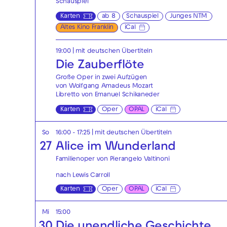
Schauspiel
Karten
ab 8
Schauspiel
Junges NTM
Altes Kino Franklin
iCal
19:00
|
mit deutschen Übertiteln
Die Zauberflöte
Große Oper in zwei Aufzügen
von Wolfgang Amadeus Mozart
Libretto von Emanuel Schikaneder
Karten
Oper
OPAL
iCal
So
16:00 - 17:25
|
mit deutschen Übertiteln
27
Alice im Wunderland
Familienoper von Pierangelo Valtinoni
nach Lewis Carroll
Karten
Oper
OPAL
iCal
Mi
15:00