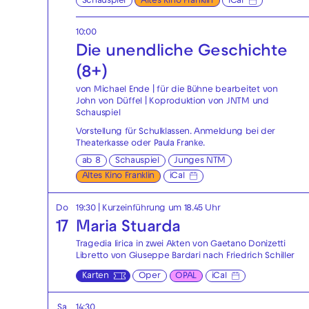
Schauspiel
Altes Kino Franklin
iCal
10:00
Die unendliche Geschichte
(8+)
von Michael Ende | für die Bühne bearbeitet von
John von Düffel | Koproduktion von JNTM und
Schauspiel
Vorstellung für Schulklassen. Anmeldung bei der
Theaterkasse
oder
Paula Franke
.
ab 8
Schauspiel
Junges NTM
Altes Kino Franklin
iCal
Do
19:30
| Kurzeinführung um 18.45 Uhr
17
Maria Stuarda
Tragedia lirica in zwei Akten von Gaetano Donizetti
Libretto von Giuseppe Bardari nach Friedrich Schiller
Karten
Oper
OPAL
iCal
Sa
14:30