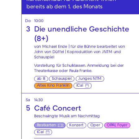
bereits ab dem 1. des Monats
Do
10:00
3
Die unendliche Geschichte
(8+)
von Michael Ende | für die Bühne bearbeitet von
John von Düffel | Koproduktion von JNTM und
Schauspiel
Vorstellung für Schulklassen. Anmeldung bei der
Theaterkasse
oder
Paula Franke
.
ab 8
Schauspiel
Junges NTM
Altes Kino Franklin
iCal
Sa
14:30
5
Café Concert
Beschwingte Musik am Nachmittag
Restkarten
Konzert
Oper
OPAL Foyer
iCal