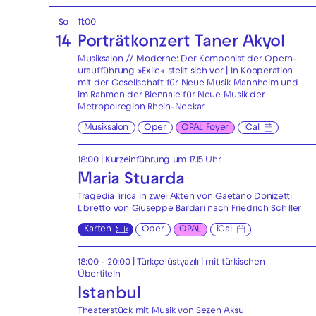
So
11:00
14
Porträtkonzert Taner Akyol
Musiksalon // Moderne: Der Komponist der Opern-
uraufführung »Exile« stellt sich vor | In Kooperation
mit der Gesellschaft für Neue Musik Mannheim und
im Rahmen der Biennale für Neue Musik der
Metropolregion Rhein-Neckar
Musiksalon
Oper
OPAL Foyer
iCal
18:00
| Kurzeinführung um 17.15 Uhr
Maria Stuarda
Tragedia lirica in zwei Akten von Gaetano Donizetti
Libretto von Giuseppe Bardari nach Friedrich Schiller
Karten
Oper
OPAL
iCal
18:00 - 20:00
|
Türkçe üstyazılı | mit türkischen
Übertiteln
Istanbul
Theaterstück mit Musik von Sezen Aksu