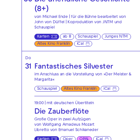
30
Die unendliche Geschichte
(8+)
von Michael Ende | für die Bühne bearbeitet von
John von Düffel | Koproduktion von JNTM und
Schauspiel
Karten
ab 8
Schauspiel
Junges NTM
Altes Kino Franklin
iCal
Do
31
Fantastisches Silvester
im Anschluss an die Vorstellung von »Der Meister &
Margarita«
Schauspiel
Altes Kino Franklin
iCal
19:00
|
mit deutschen Übertiteln
Die Zauberflöte
Große Oper in zwei Aufzügen
von Wolfgang Amadeus Mozart
Libretto von Emanuel Schikaneder
Karten
Oper
OPAL
iCal