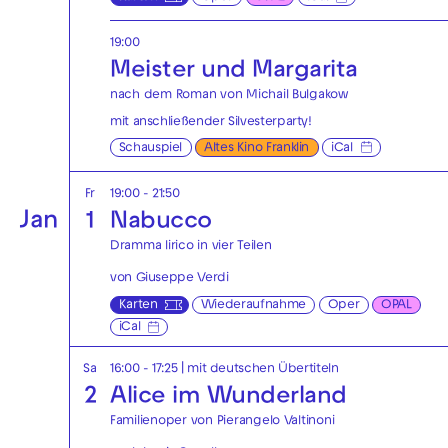
19:00
Meister und Margarita
nach dem Roman von Michail Bulgakow
mit anschließender
Silvesterparty!
Schauspiel
Altes Kino Franklin
iCal
Fr
19:00 - 21:50
Jan
1
Nabucco
Dramma lirico in vier Teilen
von Giuseppe Verdi
Karten
Wiederaufnahme
Oper
OPAL
iCal
Sa
16:00 - 17:25
|
mit deutschen Übertiteln
2
Alice im Wunderland
Familienoper von Pierangelo Valtinoni