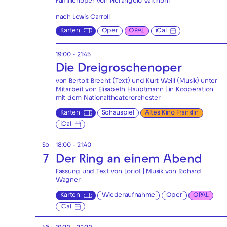
Familienoper von Pierangelo Valtinoni
nach Lewis Carroll
Karten
Oper
OPAL
iCal
19:00 - 21:45
Die Drei­groschen­oper
von Bertolt Brecht (Text) und Kurt Weill (Musik) unter
Mitarbeit von Elisabeth Hauptmann | in Kooperation
mit dem Nationaltheaterorchester
Karten
Schauspiel
Altes Kino Franklin
iCal
So
18:00 - 21:40
7
Der Ring an einem Abend
Fassung und Text von Loriot | Musik von Richard
Wagner
Karten
Wiederaufnahme
Oper
OPAL
iCal