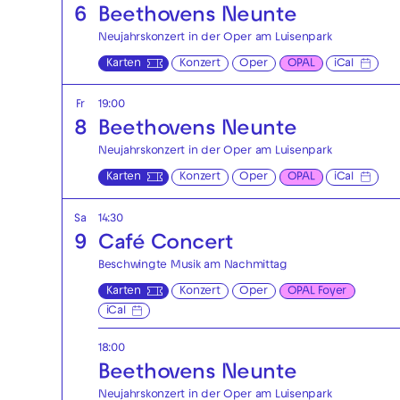
6
Beethovens Neunte
Neujahrskonzert in der Oper am Luisenpark
Karten
Konzert
Oper
OPAL
iCal
Fr
19:00
8
Beethovens Neunte
Neujahrskonzert in der Oper am Luisenpark
Karten
Konzert
Oper
OPAL
iCal
Sa
14:30
9
Café Concert
Beschwingte Musik am Nachmittag
Karten
Konzert
Oper
OPAL Foyer
iCal
18:00
Beethovens Neunte
Neujahrskonzert in der Oper am Luisenpark