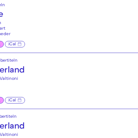
eln
e
n
art
neder
L
iCal
bertiteln
erland
Valtinoni
L
iCal
ertiteln
erland
Valtinoni