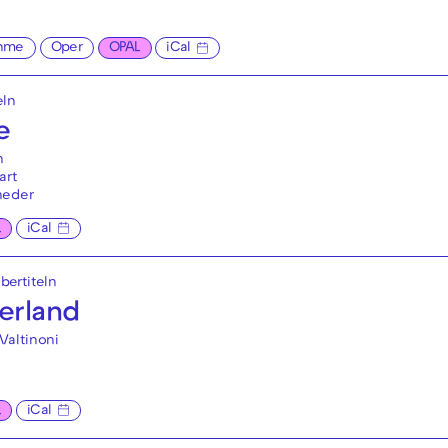
hme
Oper
OPAL
iCal
eln
e
n
art
neder
L
iCal
bertiteln
erland
Valtinoni
L
iCal