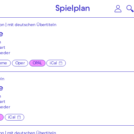
Zum Hauptinhalt springen
Zu
Spielplan
ion
|
mit deutschen Übertiteln
e
n
art
neder
hme
Oper
OPAL
iCal
eln
e
n
art
neder
L
iCal
ion
|
mit deutschen Übertiteln