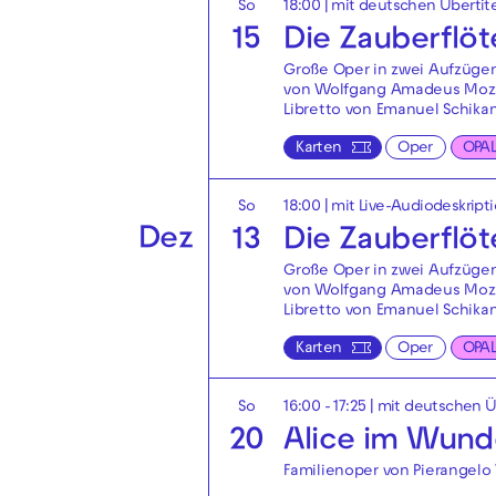
So
18:00
|
mit deutschen Übertit
15
Die Zauberflöt
Große Oper in zwei Aufzüge
von Wolfgang Amadeus Moz
Libretto von Emanuel Schika
Karten
Oper
OPA
So
18:00
|
mit Live-Audiodeskript
Dez
13
Die Zauberflöt
Große Oper in zwei Aufzüge
von Wolfgang Amadeus Moz
Libretto von Emanuel Schika
Karten
Oper
OPA
So
16:00 - 17:25
|
mit deutschen Ü
20
Alice im Wund
Familienoper von Pierangelo 