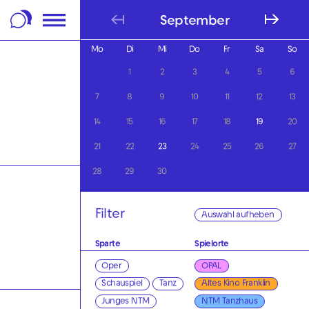
m Footer springen
September
Mo
Di
Mi
Do
Fr
Sa
So
1
2
3
4
5
6
7
8
9
10
11
12
13
14
15
16
17
18
19
20
21
22
23
24
25
26
27
28
29
30
Filter
Auswahl aufheben
Sparte
Spielorte
Oper
OPAL
Schauspiel
Tanz
Altes Kino Franklin
Junges NTM
NTM Tanzhaus