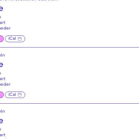
e
n
art
neder
L
iCal
eln
e
n
art
neder
L
iCal
eln
e
n
art