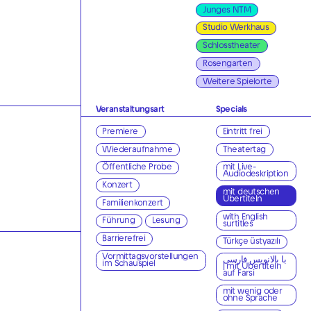
Junges NTM
Studio Werkhaus
Schlosstheater
Rosengarten
Weitere Spielorte
Veranstaltungsart
Specials
Premiere
Eintritt frei
Wiederaufnahme
Theatertag
Öffentliche Probe
mit Live-
Audiodeskription
Konzert
mit deutschen
Übertiteln
Familienkonzert
with English
Führung
Lesung
surtitles
Barrierefrei
Türkçe üstyazılı
Vormittagsvorstellungen
با بالانویس فارسی
im Schauspiel
| mit Übertiteln
auf Farsi
mit wenig oder
ohne Sprache