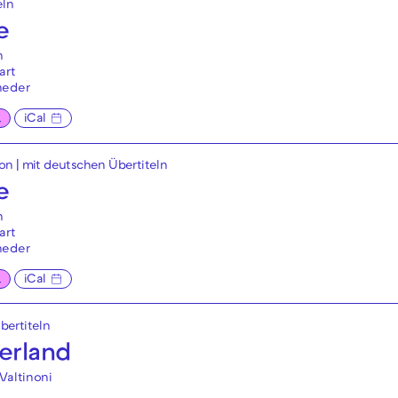
eln
e
n
art
neder
L
iCal
ion
|
mit deutschen Übertiteln
e
n
art
neder
L
iCal
bertiteln
erland
Valtinoni