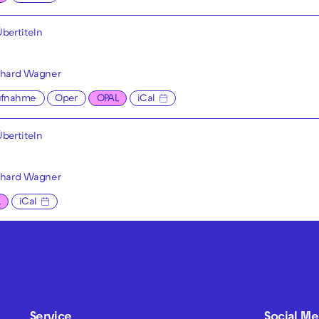
bertiteln
chard Wagner
ufnahme
Oper
OPAL
iCal
bertiteln
chard Wagner
L
iCal
Service
Social Me