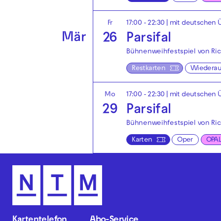
Fr
17:00 - 22:30
|
mit deutschen Ü
Mär
26
Parsifal
Bühnenweihfestspiel von Ri
Restkarten
Wiedera
Mo
17:00 - 22:30
|
mit deutschen Ü
29
Parsifal
Bühnenweihfestspiel von Ri
Karten
Oper
OPA
Kartentelefon
Abo-Service