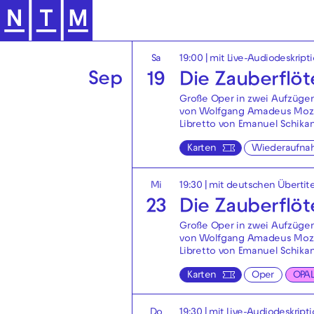
Zur Hauptnavigation springen
Sa
19:00
|
mit Live-Audiodeskript
Sep
19
Die Zauberflöt
Große Oper in zwei Aufzüge
von Wolfgang Amadeus Moz
Libretto von Emanuel Schika
Karten
Wiederaufna
Mi
19:30
|
mit deutschen Übertit
23
Die Zauberflöt
Große Oper in zwei Aufzüge
von Wolfgang Amadeus Moz
Libretto von Emanuel Schika
Karten
Oper
OPA
Do
19:30
|
mit Live-Audiodeskript