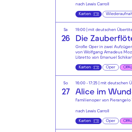
nach Lewis Carroll
Karten
Wiederaufna
Sa
19:00
|
mit deutschen Übertit
26
Die Zauberflöt
Große Oper in zwei Aufzüge
von Wolfgang Amadeus Moz
Libretto von Emanuel Schika
Karten
Oper
OPA
So
16:00 - 17:25
|
mit deutschen Ü
27
Alice im Wund
Familienoper von Pierangelo 
nach Lewis Carroll
Karten
Oper
OPA