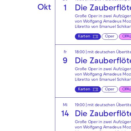
Okt
1
Die Zauberflöt
Große Oper in zwei Aufzüge
von Wolfgang Amadeus Moz
Libretto von Emanuel Schika
Karten
Oper
OPA
Fr
18:00
|
mit deutschen Übertit
9
Die Zauberflöt
Große Oper in zwei Aufzüge
von Wolfgang Amadeus Moz
Libretto von Emanuel Schika
Karten
Oper
OPA
Mi
19:00
|
mit deutschen Übertit
14
Die Zauberflöt
Große Oper in zwei Aufzüge
von Wolfgang Amadeus Moz