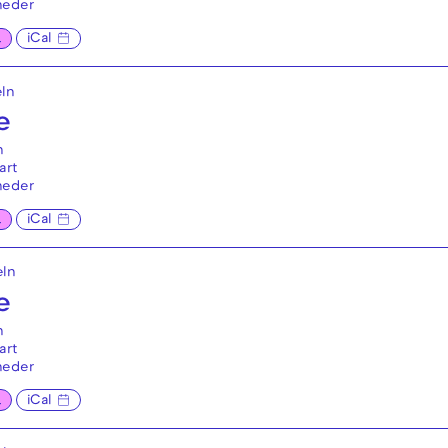
neder
L
iCal
eln
e
n
art
neder
L
iCal
eln
e
n
art
neder
L
iCal