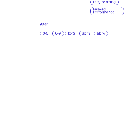
Early Boarding
Relaxed
Performance
Alter
0-5
6-9
10-12
ab 13
ab 14