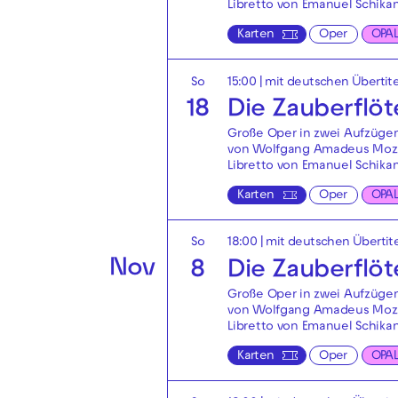
Libretto von Emanuel Schika
Karten
Oper
OPA
So
15:00
|
mit deutschen Übertit
18
Die Zauberflöt
Große Oper in zwei Aufzüge
von Wolfgang Amadeus Moz
Libretto von Emanuel Schika
Karten
Oper
OPA
So
18:00
|
mit deutschen Übertit
Nov
8
Die Zauberflöt
Große Oper in zwei Aufzüge
von Wolfgang Amadeus Moz
Libretto von Emanuel Schika
Karten
Oper
OPA