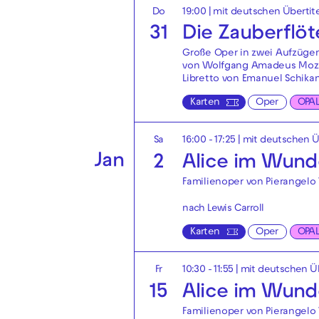
Do
19:00
|
mit deutschen Übertit
31
Die Zauberflöt
Große Oper in zwei Aufzüge
von Wolfgang Amadeus Moz
Libretto von Emanuel Schika
Karten
Oper
OPA
Sa
16:00 - 17:25
|
mit deutschen Ü
Jan
2
Alice im Wund
Familienoper von Pierangelo 
nach Lewis Carroll
Karten
Oper
OPA
Fr
10:30 - 11:55
|
mit deutschen Üb
15
Alice im Wund
Familienoper von Pierangelo 