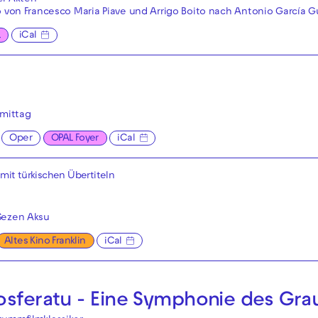
ei Akten
o von Francesco Maria Piave und Arrigo Boito nach Antonio García G
L
iCal
mittag
Oper
OPAL Foyer
iCal
| mit türkischen Übertiteln
Sezen Aksu
Altes Kino Franklin
iCal
osferatu - Eine Symphonie des Gra