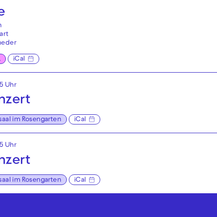
e
n
art
neder
L
iCal
15 Uhr
nzert
saal im Rosengarten
iCal
15 Uhr
nzert
saal im Rosengarten
iCal