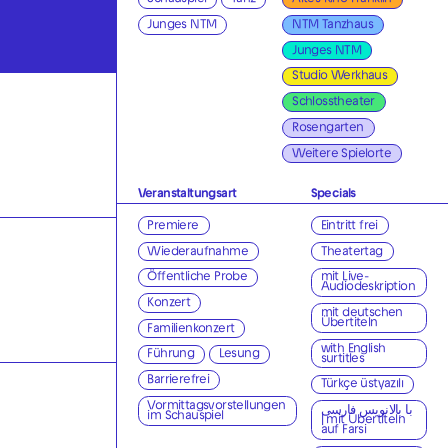
Schauspiel
Tanz
Altes Kino Franklin
Junges NTM
NTM Tanzhaus
Junges NTM
Studio Werkhaus
Schlosstheater
Rosengarten
Weitere Spielorte
Veranstaltungsart
Specials
Premiere
Eintritt frei
Wiederaufnahme
Theatertag
Öffentliche Probe
mit Live-
Audiodeskription
Konzert
mit deutschen
Übertiteln
Familienkonzert
with English
Führung
Lesung
surtitles
Barrierefrei
Türkçe üstyazılı
Vormittagsvorstellungen
با بالانویس فارسی
im Schauspiel
| mit Übertiteln
auf Farsi