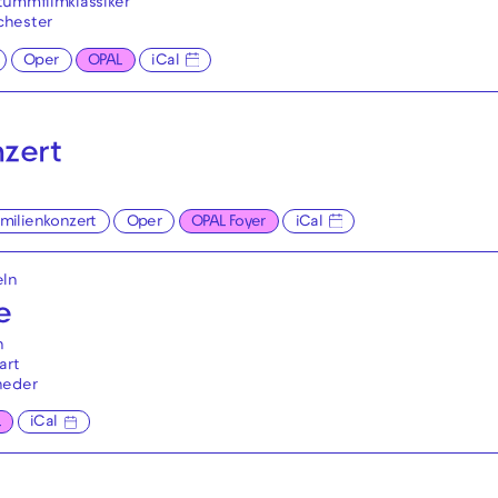
tummfilmklassiker
chester
Oper
OPAL
iCal
nzert
amilienkonzert
Oper
OPAL Foyer
iCal
eln
e
n
art
neder
L
iCal