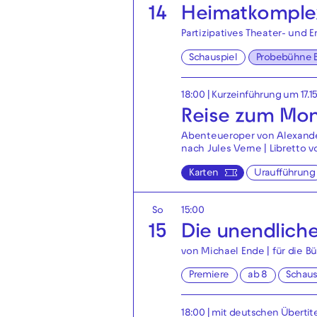
14
Heimatkomple
Partizipatives Theater- und 
Schauspiel
Probebühne 
18:00
| Kurzeinführung um 17.1
Reise zum Mo
Abenteueroper von Alexande
nach Jules Verne | Libretto 
Karten
Uraufführung
So
15:00
15
Die unendlich
von Michael Ende | für die 
Premiere
ab 8
Schaus
18:00
|
mit deutschen Übertit