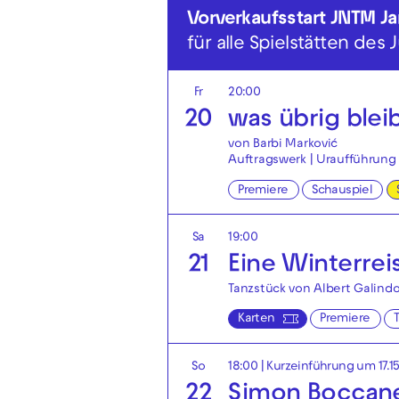
Vorverkaufsstart JNTM J
für alle Spielstätten des
Fr
20:00
20
was übrig blei
von Barbi Marković
Auftragswerk | Uraufführung
Premiere
Schauspiel
Sa
19:00
21
Eine Winterrei
Tanzstück von Albert Galindo
Karten
Premiere
So
18:00
| Kurzeinführung um 17.1
22
Simon Boccan