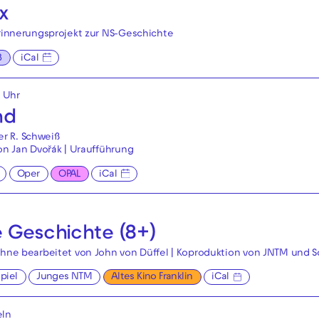
x
Erinnerungsprojekt zur NS-Geschichte
B
iCal
5 Uhr
nd
r R. Schweiß
von Jan Dvořák | Uraufführung
Oper
OPAL
iCal
e Geschichte (8+)
Bühne bearbeitet von John von Düffel | Koproduktion von JNTM und S
piel
Junges NTM
Altes Kino Franklin
iCal
eln