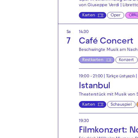
Oper in einem Prolog und dr
von Giuseppe Verdi | Librett
Karten
Oper
OPA
Sa
14:30
7
Café Concert
Beschwingte Musik am Nach
Restkarten
Konzert
19:00 - 21:00
|
Türkçe üstyazılı 
Istanbul
Theaterstück mit Musik von 
Karten
Schauspiel
19:30
Filmkonzert: N