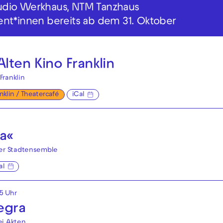
 Studio Werkhaus, NTM Tanzhaus
ent*innen bereits ab dem 31. Oktober
lten Kino Franklin
Franklin
anklin / Theatercafé
iCal
ia«
er Stadtensemble
al
45 Uhr
egra