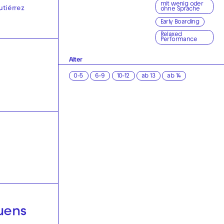
mit wenig oder
utiérrez
ohne Sprache
Early Boarding
Relaxed
Performance
Alter
0-5
6-9
10-12
ab 13
ab 14
uens