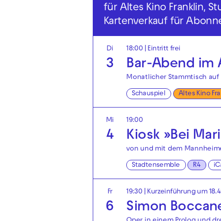
für Altes Kino Franklin,
Kartenverkauf für Abonn
Di
18:00
|
Eintritt frei
3
Bar-Abend im A
Monatlicher Stammtisch auf 
Schauspiel
Altes Kino Fr
Mi
19:00
4
Kiosk »Bei Mar
von und mit dem Mannheim
Stadtensemble
R4
iC
Fr
19:30
| Kurzeinführung um 18.
6
Simon Boccan