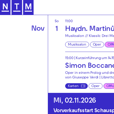
Zur Hauptnavigation springen
Theaterparty
Schauspiel
Okt
So
11:00
Nov
1
Haydn. Martinů
Musiksalon // Klassik: Drei 
Musiksalon
Oper
OPA
15:00
| Kurzeinführung um 14.1
Simon Boccan
Oper in einem Prolog und dr
von Giuseppe Verdi | Librett
Karten
Oper
OPA
Mi, 02.11.2026
Vorverkaufsstart Schaus