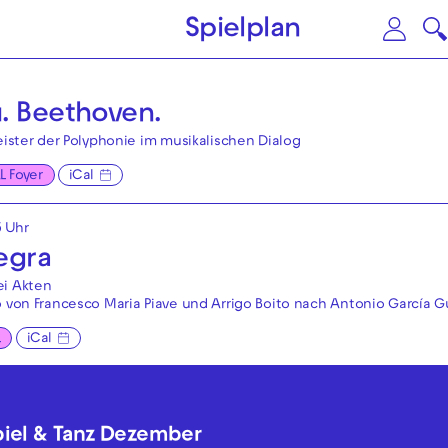
Zum Hauptinhalt springen
Zu
Spielplan
Altes Kino Franklin
iCal
. Beethoven.
Meister der Polyphonie im musikalischen Dialog
L Foyer
iCal
5 Uhr
egra
ei Akten
o von Francesco Maria Piave und Arrigo Boito nach Antonio García G
L
iCal
piel & Tanz Dezember