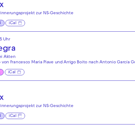
x
Erinnerungsprojekt zur NS-Geschichte
B
iCal
45 Uhr
egra
ei Akten
o von Francesco Maria Piave und Arrigo Boito nach Antonio García G
L
iCal
x
Erinnerungsprojekt zur NS-Geschichte
B
iCal