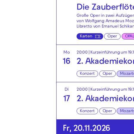
Die Zauberflöt
Große Oper in zwei Aufzüge
von Wolfgang Amadeus Moz
Libretto von Emanuel Schika
Karten
Oper
OPA
Mo
20:00
| Kurzeinführung um 19.
16
2. Akademie­ko
Konzert
Oper
Mozart
Di
20:00
| Kurzeinführung um 19.
17
2. Akademie­ko
Konzert
Oper
Mozart
Fr, 20.11.2026