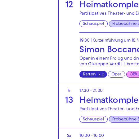
12
Heimatkomple
Partizipatives Theater- und 
Schauspiel
Probebühne 
19:30
| Kurzeinführung um 18.
Simon Boccan
Oper in einem Prolog und dr
von Giuseppe Verdi | Librett
Karten
Oper
OPA
Fr
17:30 - 21:00
13
Heimatkomple
Partizipatives Theater- und 
Schauspiel
Probebühne 
Sa
10:00 - 16:00