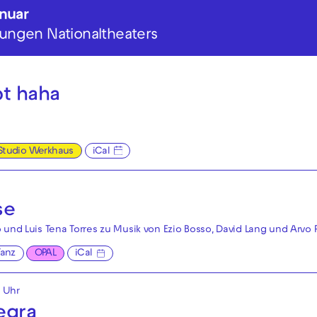
anuar
 Jungen Nationaltheaters
bt haha
Studio Werkhaus
iCal
se
 und Luis Tena Torres zu Musik von Ezio Bosso, David Lang und Arvo 
Tanz
OPAL
iCal
5 Uhr
egra