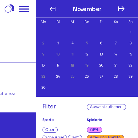
m Footer springen
November
Mo
Di
Mi
Do
Fr
Sa
So
1
2
3
4
5
6
7
8
9
10
11
12
13
14
15
16
17
18
19
20
21
22
23
24
25
26
27
28
29
30
utiérrez
Filter
Auswahl aufheben
Sparte
Spielorte
Oper
OPAL