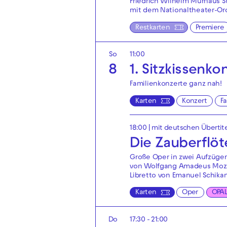
Friedrich Wilhelm Murnaus S
mit dem Nationaltheater-Or
Restkarten
Premiere
So
11:00
8
1. Sitzkissenko
Familienkonzerte ganz nah!
Karten
Konzert
F
18:00
|
mit deutschen Übertit
Die Zauberflöt
Große Oper in zwei Aufzüge
von Wolfgang Amadeus Moz
Libretto von Emanuel Schika
Karten
Oper
OPA
Do
17:30 - 21:00