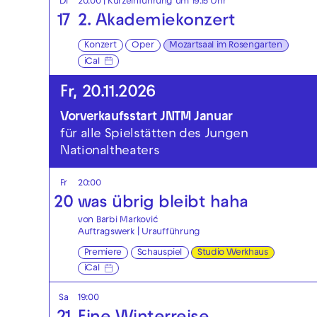
Di
20:00
| Kurzeinführung um 19.15 Uhr
17
2. Akademie­konzert
Konzert
Oper
Mozartsaal im Rosengarten
iCal
Fr, 20.11.2026
Vorverkaufsstart JNTM Januar
für alle Spielstätten des Jungen
Nationaltheaters
Fr
20:00
20
was übrig bleibt haha
von Barbi Marković
Auftragswerk | Uraufführung
Premiere
Schauspiel
Studio Werkhaus
iCal
Sa
19:00