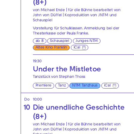
(8+)
von Michael Ende | für die Bühne bearbeitet von
John von Düffel | Koproduktion von JNTM und
Schauspiel
Vorstellung für Schulklassen. Anmeldung bei der
Theaterkasse
oder
Paula Franke
.
ab 8
Schauspiel
Junges NTM
Altes Kino Franklin
iCal
19:30
Under the Mistletoe
Tanzstück von Stephan Thoss
Premiere
Tanz
NTM Tanzhaus
iCal
Do
10:00
10
Die unendliche Geschichte
(8+)
von Michael Ende | für die Bühne bearbeitet von
John von Düffel | Koproduktion von JNTM und