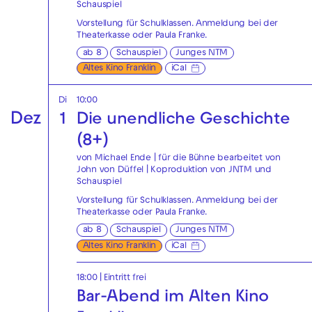
Schauspiel
Vorstellung für Schulklassen. Anmeldung bei der
Theaterkasse
oder
Paula Franke
.
ab 8
Schauspiel
Junges NTM
Altes Kino Franklin
iCal
Di
10:00
Dez
1
Die unendliche Geschichte
(8+)
von Michael Ende | für die Bühne bearbeitet von
John von Düffel | Koproduktion von JNTM und
Schauspiel
Vorstellung für Schulklassen. Anmeldung bei der
Theaterkasse
oder
Paula Franke
.
ab 8
Schauspiel
Junges NTM
Altes Kino Franklin
iCal
18:00
|
Eintritt frei
Bar-Abend im Alten Kino