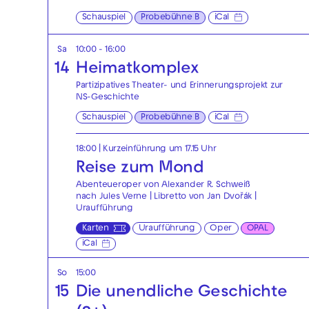
Schauspiel
Probebühne B
iCal
Sa
10:00 - 16:00
14
Heimatkomplex
Partizipatives Theater- und Erinnerungsprojekt zur
NS-Geschichte
Schauspiel
Probebühne B
iCal
18:00
| Kurzeinführung um 17.15 Uhr
Reise zum Mond
Abenteueroper von Alexander R. Schweiß
nach Jules Verne | Libretto von Jan Dvořák |
Uraufführung
Karten
Uraufführung
Oper
OPAL
iCal
So
15:00
15
Die unendliche Geschichte