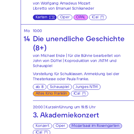
von Wolfgang Amadeus Mozart
Libretto von Emanuel Schikaneder
Karten
Oper
OPAL
iCal
Mo
10:00
14
Die unendliche Geschichte
(8+)
von Michael Ende | für die Bühne bearbeitet von
John von Düffel | Koproduktion von JNTM und
Schauspiel
Vorstellung für Schulklassen. Anmeldung bei der
Theaterkasse
oder
Paula Franke
.
ab 8
Schauspiel
Junges NTM
Altes Kino Franklin
iCal
20:00
| Kurzeinführung um 19.15 Uhr
3. Akademiekonzert
Konzert
Oper
Mozartsaal im Rosengarten
iCal