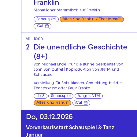
Franklin
Monatlicher Stammtisch auf Franklin
Schauspiel
Altes Kino Franklin / Theatercafé
iCal
Mi
10:00
2
Die unendliche Geschichte
(8+)
von Michael Ende | für die Bühne bearbeitet von
John von Düffel | Koproduktion von JNTM und
Schauspiel
Vorstellung für Schulklassen. Anmeldung bei der
Theaterkasse
oder
Paula Franke
.
ab 8
Schauspiel
Junges NTM
Altes Kino Franklin
iCal
Do, 03.12.2026
Vorverkaufsstart Schauspiel & Tanz
Januar