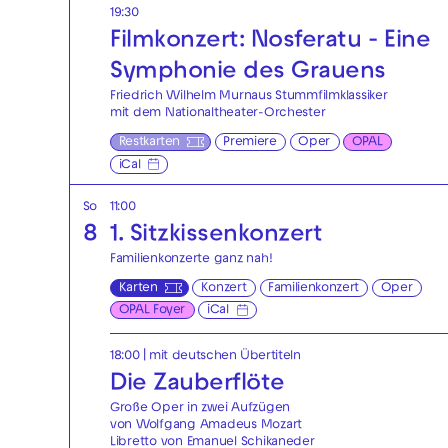
19:30
Filmkonzert: Nosferatu - Eine
Symphonie des Grauens
Friedrich Wilhelm Murnaus Stummfilmklassiker
mit dem Nationaltheater-Orchester
Restkarten
Premiere
Oper
OPAL
iCal
So
11:00
8
1. Sitzkissenkonzert
Familienkonzerte ganz nah!
Karten
Konzert
Familienkonzert
Oper
OPAL Foyer
iCal
18:00
|
mit deutschen Übertiteln
Die Zauberflöte
Große Oper in zwei Aufzügen
von Wolfgang Amadeus Mozart
Libretto von Emanuel Schikaneder