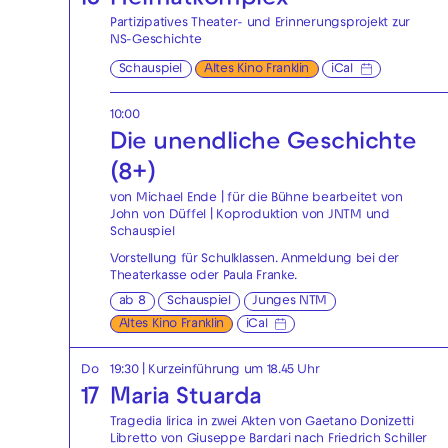
Partizipatives Theater- und Erinnerungsprojekt zur
NS-Geschichte
Schauspiel
Altes Kino Franklin
iCal
10:00
Die unendliche Geschichte
(8+)
von Michael Ende | für die Bühne bearbeitet von
John von Düffel | Koproduktion von JNTM und
Schauspiel
Vorstellung für Schulklassen. Anmeldung bei der
Theaterkasse
oder
Paula Franke
.
ab 8
Schauspiel
Junges NTM
Altes Kino Franklin
iCal
Do
19:30
| Kurzeinführung um 18.45 Uhr
17
Maria Stuarda
Tragedia lirica in zwei Akten von Gaetano Donizetti
Libretto von Giuseppe Bardari nach Friedrich Schiller