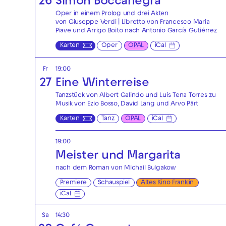
26
Simon Boccanegra
Oper in einem Prolog und drei Akten
von Giuseppe Verdi | Libretto von Francesco Maria
Piave und Arrigo Boito nach Antonio García Gutiérrez
Karten
Oper
OPAL
iCal
Fr
19:00
27
Eine Winterreise
Tanzstück von Albert Galindo und Luis Tena Torres zu
Musik von Ezio Bosso, David Lang und Arvo Pärt
Karten
Tanz
OPAL
iCal
19:00
Meister und Margarita
nach dem Roman von Michail Bulgakow
Premiere
Schauspiel
Altes Kino Franklin
iCal
Sa
14:30