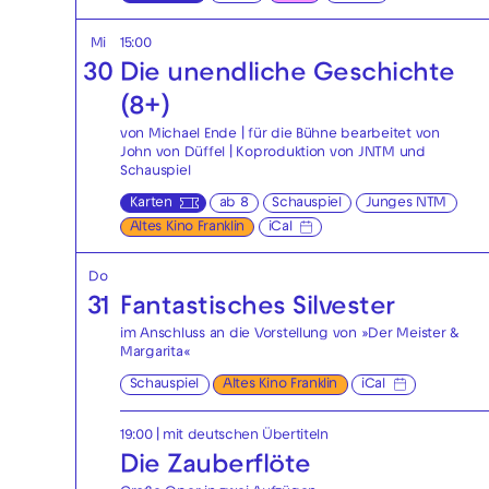
Mi
15:00
30
Die unendliche Geschichte
(8+)
von Michael Ende | für die Bühne bearbeitet von
John von Düffel | Koproduktion von JNTM und
Schauspiel
Karten
ab 8
Schauspiel
Junges NTM
Altes Kino Franklin
iCal
Do
31
Fantastisches Silvester
im Anschluss an die Vorstellung von »Der Meister &
Margarita«
Schauspiel
Altes Kino Franklin
iCal
19:00
|
mit deutschen Übertiteln
Die Zauberflöte