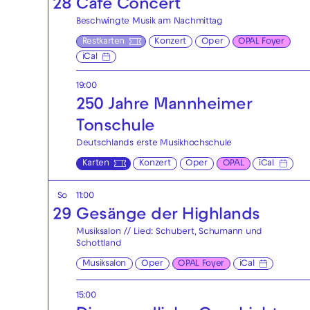
28
Café Concert
Beschwingte Musik am Nachmittag
Restkarten
Konzert
Oper
OPAL Foyer
iCal
19:00
250 Jahre Mannheimer
Tonschule
Deutschlands erste Musikhochschule
Karten
Konzert
Oper
OPAL
iCal
So
11:00
29
Gesänge der Highlands
Musiksalon // Lied: Schubert, Schumann und
Schottland
Musiksalon
Oper
OPAL Foyer
iCal
15:00