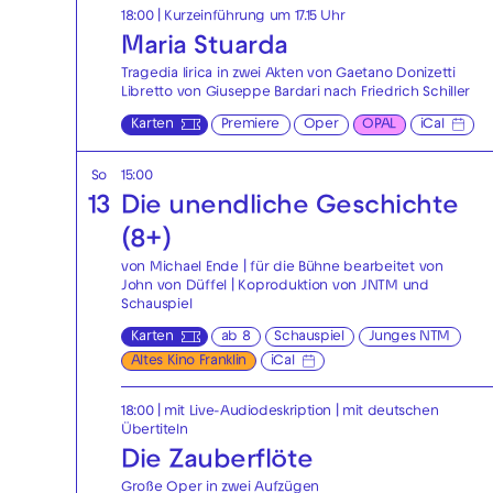
18:00
| Kurzeinführung um 17.15 Uhr
Maria Stuarda
Tragedia lirica in zwei Akten von Gaetano Donizetti
Libretto von Giuseppe Bardari nach Friedrich Schiller
Karten
Premiere
Oper
OPAL
iCal
So
15:00
13
Die unendliche Geschichte
(8+)
von Michael Ende | für die Bühne bearbeitet von
John von Düffel | Koproduktion von JNTM und
Schauspiel
Karten
ab 8
Schauspiel
Junges NTM
Altes Kino Franklin
iCal
18:00
|
mit Live-Audiodeskription
|
mit deutschen
Übertiteln
Die Zauberflöte
Große Oper in zwei Aufzügen