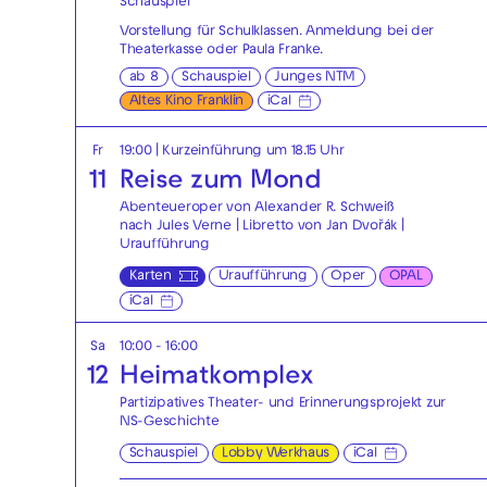
Schauspiel
Vorstellung für Schulklassen. Anmeldung bei der
Theaterkasse
oder
Paula Franke
.
ab 8
Schauspiel
Junges NTM
Altes Kino Franklin
iCal
Fr
19:00
| Kurzeinführung um 18.15 Uhr
11
Reise zum Mond
Abenteueroper von Alexander R. Schweiß
nach Jules Verne | Libretto von Jan Dvořák |
Uraufführung
Karten
Uraufführung
Oper
OPAL
iCal
Sa
10:00 - 16:00
12
Heimatkomplex
Partizipatives Theater- und Erinnerungsprojekt zur
NS-Geschichte
Schauspiel
Lobby Werkhaus
iCal