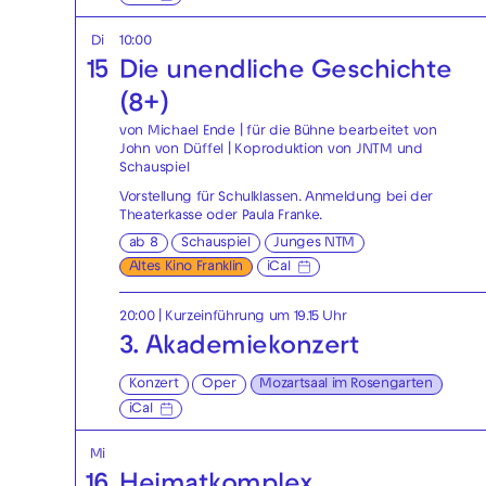
Di
10:00
15
Die unendliche Geschichte
(8+)
von Michael Ende | für die Bühne bearbeitet von
John von Düffel | Koproduktion von JNTM und
Schauspiel
Vorstellung für Schulklassen. Anmeldung bei der
Theaterkasse
oder
Paula Franke
.
ab 8
Schauspiel
Junges NTM
Altes Kino Franklin
iCal
20:00
| Kurzeinführung um 19.15 Uhr
3. Akademiekonzert
Konzert
Oper
Mozartsaal im Rosengarten
iCal
Mi
16
Heimatkomplex