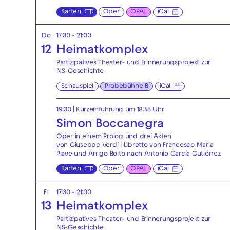
Karten
Oper
OPAL
iCal
Do
17:30 - 21:00
12
Heimatkomplex
Partizipatives Theater- und Erinnerungsprojekt zur
NS-Geschichte
Schauspiel
Probebühne B
iCal
19:30
| Kurzeinführung um 18.45 Uhr
Simon Boccanegra
Oper in einem Prolog und drei Akten
von Giuseppe Verdi | Libretto von Francesco Maria
Piave und Arrigo Boito nach Antonio García Gutiérrez
Karten
Oper
OPAL
iCal
Fr
17:30 - 21:00
13
Heimatkomplex
Partizipatives Theater- und Erinnerungsprojekt zur
NS-Geschichte