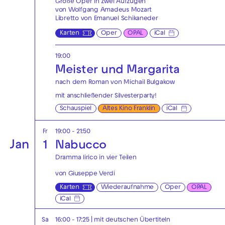
Große Oper in zwei Aufzügen
von Wolfgang Amadeus Mozart
Libretto von Emanuel Schikaneder
Karten
Oper
OPAL
iCal
19:00
Meister und Margarita
nach dem Roman von Michail Bulgakow
mit anschließender
Silvesterparty!
Schauspiel
Altes Kino Franklin
iCal
Fr
19:00 - 21:50
Jan
1
Nabucco
Dramma lirico in vier Teilen
von Giuseppe Verdi
Karten
Wiederaufnahme
Oper
OPAL
iCal
Sa
16:00 - 17:25
|
mit deutschen Übertiteln