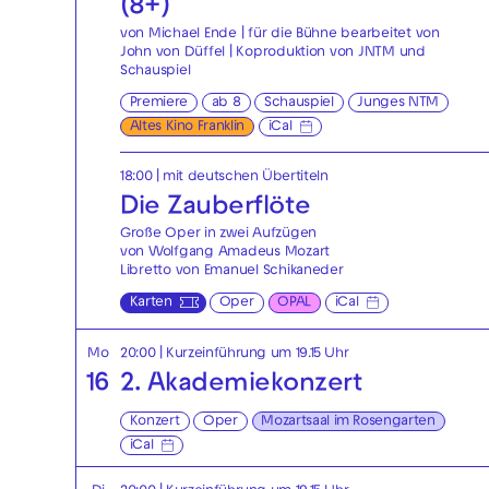
(8+)
von Michael Ende | für die Bühne bearbeitet von
John von Düffel | Koproduktion von JNTM und
Schauspiel
Premiere
ab 8
Schauspiel
Junges NTM
Altes Kino Franklin
iCal
18:00
|
mit deutschen Übertiteln
Die Zauberflöte
Große Oper in zwei Aufzügen
von Wolfgang Amadeus Mozart
Libretto von Emanuel Schikaneder
Karten
Oper
OPAL
iCal
Mo
20:00
| Kurzeinführung um 19.15 Uhr
16
2. Akademie­konzert
Konzert
Oper
Mozartsaal im Rosengarten
iCal