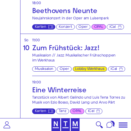
18:00
Beethovens Neunte
Neujahrskonzert in der Oper am Luisenpark
Karten
Konzert
Oper
OPAL
iCal
So
11:00
10
Zum Frühstück: Jazz!
Musiksalon // Jazz: Musikalischer Frühschoppen
im Werkhaus
Musiksalon
Oper
Lobby Werkhaus
iCal
19:00
Eine Winterreise
Tanzstück von Albert Galindo und Luis Tena Torres zu
Musik von Ezio Bosso, David Lang und Arvo Pärt
Karten
Tanz
OPAL
iCal
Di
18:00
|
Eintritt frei