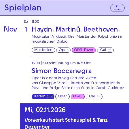
Zur Hauptnavigation springen
Spielplan
Zum Hauptinhalt springen
Zum Footer springen
So
11:00
Nov
1
Haydn. Martinů. Beethoven.
Musiksalon // Klassik: Drei Meister der Polyphonie im
musikalischen Dialog
Musiksalon
Oper
OPAL Foyer
iCal
15:00
| Kurzeinführung um 14.15 Uhr
Simon Boccanegra
Oper in einem Prolog und drei Akten
von Giuseppe Verdi | Libretto von Francesco Maria
Piave und Arrigo Boito nach Antonio García Gutiérrez
Karten
Oper
OPAL
iCal
Mi, 02.11.2026
Vorverkaufsstart Schauspiel & Tanz
Dezember