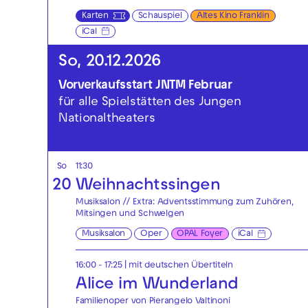
Karten
Schauspiel
Altes Kino Franklin
iCal
So, 20.12.2026
Vorverkaufsstart JNTM Februar
für alle Spielstätten des Jungen
Nationaltheaters
So
11:30
20
Weihnachtssingen
Musiksalon // Extra: Adventsstimmung zum Zuhören,
Mitsingen und Schwelgen
Musiksalon
Oper
OPAL Foyer
iCal
16:00 - 17:25
|
mit deutschen Übertiteln
Alice im Wunderland
Familienoper von Pierangelo Valtinoni