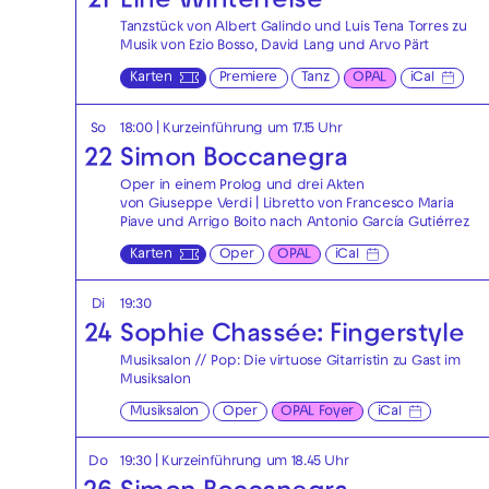
21
Eine Winterreise
Tanzstück von Albert Galindo und Luis Tena Torres zu
Musik von Ezio Bosso, David Lang und Arvo Pärt
Karten
Premiere
Tanz
OPAL
iCal
So
18:00
| Kurzeinführung um 17.15 Uhr
22
Simon Boccanegra
Oper in einem Prolog und drei Akten
von Giuseppe Verdi | Libretto von Francesco Maria
Piave und Arrigo Boito nach Antonio García Gutiérrez
Karten
Oper
OPAL
iCal
Di
19:30
24
Sophie Chassée: Fingerstyle
Musiksalon // Pop: Die virtuose Gitarristin zu Gast im
Musiksalon
Musiksalon
Oper
OPAL Foyer
iCal
Do
19:30
| Kurzeinführung um 18.45 Uhr