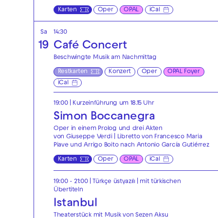
Karten
Oper
OPAL
iCal
Sa
14:30
19
Café Concert
Beschwingte Musik am Nachmittag
Restkarten
Konzert
Oper
OPAL Foyer
iCal
19:00
| Kurzeinführung um 18.15 Uhr
Simon Boccanegra
Oper in einem Prolog und drei Akten
von Giuseppe Verdi | Libretto von Francesco Maria
Piave und Arrigo Boito nach Antonio García Gutiérrez
Karten
Oper
OPAL
iCal
19:00 - 21:00
|
Türkçe üstyazılı | mit türkischen
Übertiteln
Istanbul
Theaterstück mit Musik von Sezen Aksu