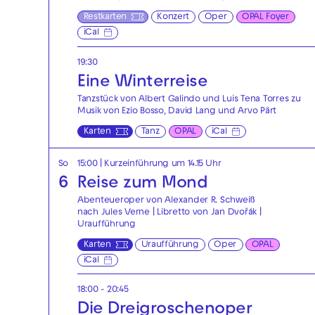
Restkarten
Konzert
Oper
OPAL Foyer
iCal
19:30
Eine Winterreise
Tanzstück von Albert Galindo und Luis Tena Torres zu
Musik von Ezio Bosso, David Lang und Arvo Pärt
Karten
Tanz
OPAL
iCal
So
15:00
| Kurzeinführung um 14.15 Uhr
6
Reise zum Mond
Abenteueroper von Alexander R. Schweiß
nach Jules Verne | Libretto von Jan Dvořák |
Uraufführung
Karten
Uraufführung
Oper
OPAL
iCal
18:00 - 20:45
Die Drei­groschen­oper