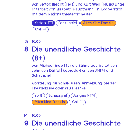
von Bertolt Brecht (Text) und Kurt Weill (Musik) unter
Mitarbeit von Elisabeth Hauptmann | in Kooperation
mit dem Nationaltheaterorchester
Karten
Schauspiel
Altes Kino Franklin
iCal
Di
10:00
8
Die unendliche Geschichte
(8+)
von Michael Ende | für die Bühne bearbeitet von
John von Düffel | Koproduktion von JNTM und
Schauspiel
Vorstellung für Schulklassen. Anmeldung bei der
Theaterkasse
oder
Paula Franke
.
ab 8
Schauspiel
Junges NTM
Altes Kino Franklin
iCal
Mi
10:00
9
Die unendliche Geschichte