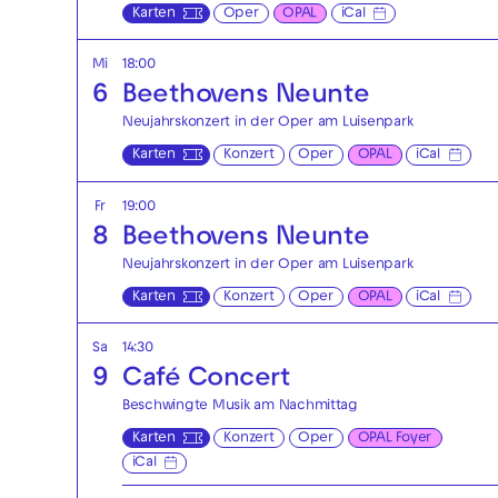
Karten
Oper
OPAL
iCal
Mi
18:00
6
Beethovens Neunte
Neujahrskonzert in der Oper am Luisenpark
Karten
Konzert
Oper
OPAL
iCal
Fr
19:00
8
Beethovens Neunte
Neujahrskonzert in der Oper am Luisenpark
Karten
Konzert
Oper
OPAL
iCal
Sa
14:30
9
Café Concert
Beschwingte Musik am Nachmittag
Karten
Konzert
Oper
OPAL Foyer
iCal