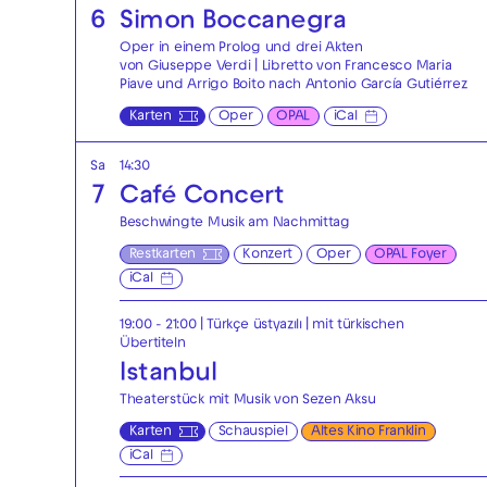
6
Simon Boccanegra
Oper in einem Prolog und drei Akten
von Giuseppe Verdi | Libretto von Francesco Maria
Piave und Arrigo Boito nach Antonio García Gutiérrez
Karten
Oper
OPAL
iCal
Sa
14:30
7
Café Concert
Beschwingte Musik am Nachmittag
Restkarten
Konzert
Oper
OPAL Foyer
iCal
19:00 - 21:00
|
Türkçe üstyazılı | mit türkischen
Übertiteln
Istanbul
Theaterstück mit Musik von Sezen Aksu
Karten
Schauspiel
Altes Kino Franklin
iCal