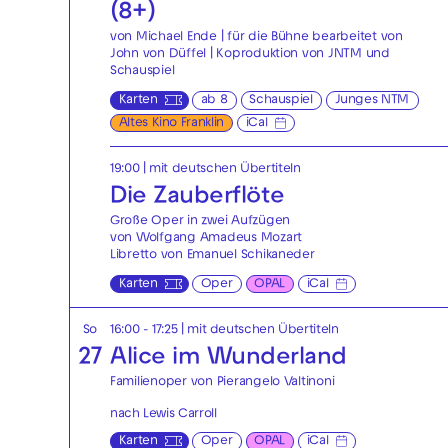
(8+)
von Michael Ende | für die Bühne bearbeitet von
John von Düffel | Koproduktion von JNTM und
Schauspiel
Karten
ab 8
Schauspiel
Junges NTM
Altes Kino Franklin
iCal
19:00
|
mit deutschen Übertiteln
Die Zauberflöte
Große Oper in zwei Aufzügen
von Wolfgang Amadeus Mozart
Libretto von Emanuel Schikaneder
Karten
Oper
OPAL
iCal
So
16:00 - 17:25
|
mit deutschen Übertiteln
27
Alice im Wunderland
Familienoper von Pierangelo Valtinoni
nach Lewis Carroll
Karten
Oper
OPAL
iCal