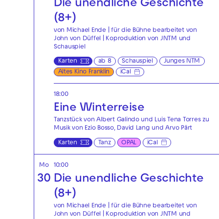
Die unendliche Geschichte
(8+)
von Michael Ende | für die Bühne bearbeitet von
John von Düffel | Koproduktion von JNTM und
Schauspiel
Karten
ab 8
Schauspiel
Junges NTM
Altes Kino Franklin
iCal
18:00
Eine Winterreise
Tanzstück von Albert Galindo und Luis Tena Torres zu
Musik von Ezio Bosso, David Lang und Arvo Pärt
Karten
Tanz
OPAL
iCal
Mo
10:00
30
Die unendliche Geschichte
(8+)
von Michael Ende | für die Bühne bearbeitet von
John von Düffel | Koproduktion von JNTM und