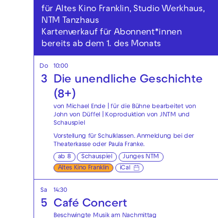
für Altes Kino Franklin, Studio Werkhaus,
NTM Tanzhaus
Kartenverkauf für Abonnent*innen
bereits ab dem 1. des Monats
Do
10:00
3
Die unendliche Geschichte
(8+)
von Michael Ende | für die Bühne bearbeitet von
John von Düffel | Koproduktion von JNTM und
Schauspiel
Vorstellung für Schulklassen. Anmeldung bei der
Theaterkasse
oder
Paula Franke
.
ab 8
Schauspiel
Junges NTM
Altes Kino Franklin
iCal
Sa
14:30
5
Café Concert
Beschwingte Musik am Nachmittag