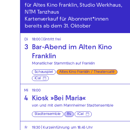
für Altes Kino Franklin, Studio Werkhaus,
NTM Tanzhaus
Kartenverkauf für Abonnent*innen
bereits ab dem 31. Oktober
Di
18:00
|
Eintritt frei
3
Bar-Abend im Alten Kino
Franklin
Monatlicher Stammtisch auf Franklin
Schauspiel
Altes Kino Franklin / Theatercafé
iCal
Mi
19:00
4
Kiosk »Bei Maria«
von und mit dem Mannheimer Stadtensemble
Stadtensemble
R4
iCal
Fr
19:30
| Kurzeinführung um 18.45 Uhr