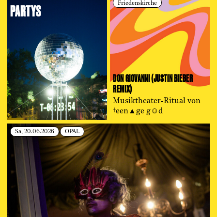
Friedenskirche
PARTYS
DON GIOVANNI (JUSTIN BIEBER
REMIX)
Musiktheater-Ritual von
†een▲ge g☺d
Sa, 20.06.2026
OPAL