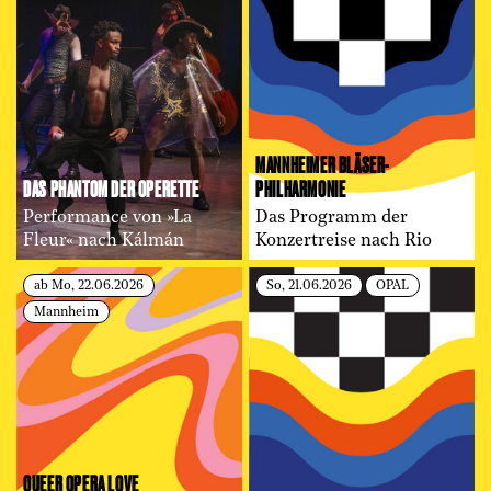
MANNHEIMER BLÄSER­
DAS PHANTOM DER OPERETTE
PHILHARMONIE
Performance von »La
Das Programm der
Fleur« nach Kálmán
Konzertreise nach Rio
ab Mo, 22.06.2026
So, 21.06.2026
OPAL
Mannheim
QUEER OPERA LOVE