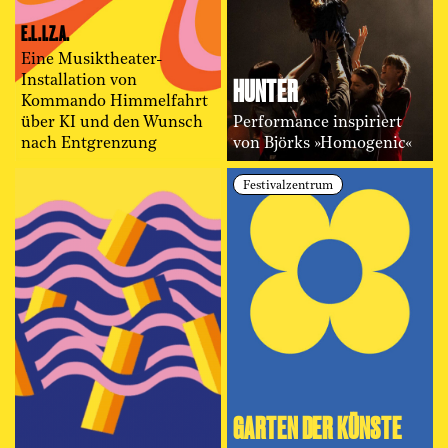
E.L.I.Z.A.
Eine Musiktheater-
HUNTER
Installation von
Kommando Himmelfahrt
über KI und den Wunsch
Performance inspiriert
nach Entgrenzung
von Björks »Homogenic«
Festivalzentrum
GARTEN DER KÜNSTE