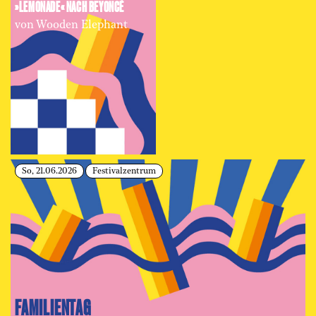
»LEMONADE« NACH BEYONCÉ
von Wooden Elephant
So, 21.06.2026
Festivalzentrum
FAMILIENTAG