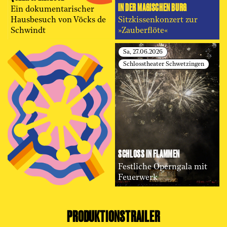
IN DER MAGISCHEN BURG
Ein dokumentarischer
Hausbesuch von Vöcks de
Sitzkissenkonzert zur
Schwindt
»Zauberflöte«
Sa, 27.06.2026
Schlosstheater Schwetzingen
SCHLOSS IN FLAMMEN
Festliche Operngala mit
Feuerwerk
PRODUKTIONSTRAILER