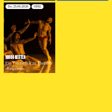
Do, 25.06.2026
OPAL
10000 GESTEN
Ein Tanzstück zu Mozarts
»Requiem«