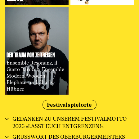
DER TRAUM VOM ZEITREISEN
Ensemble Resonanz, il
Gusto Barocco, Ensemble
Modern, Wooden
Elephant und Charly
Hübner
Festivalspielorte
GEDANKEN ZU UNSEREM FESTIVALMOTTO
2026 »LASST EUCH ENTGRENZEN!«
GRUSSWORT DES OBERBÜRGERMEISTERS