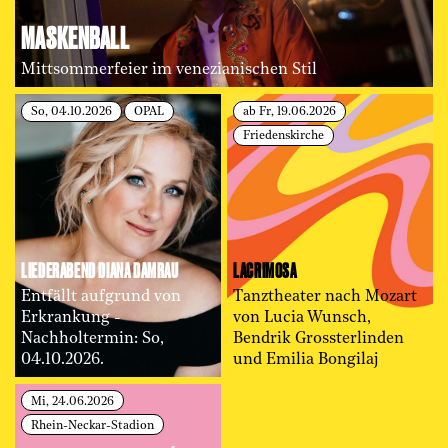
MASKENBALL
Mittsommerfeier im venezianischen Stil
So, 04.10.2026
OPAL
ab Fr, 19.06.2026
Friedenskirche
LIEDERABEND DIANA DAMRAU
LACRIMOSA
Entfällt aufgrund von
Tanztheater nach Mozart
Erkrankung -
von Lucia Wunsch,
Nachholtermin: So,
Bendrik Grossterlinden
04.10.2026.
und Emilia Bongilaj
Mi, 24.06.2026
Rhein-Neckar-Stadion