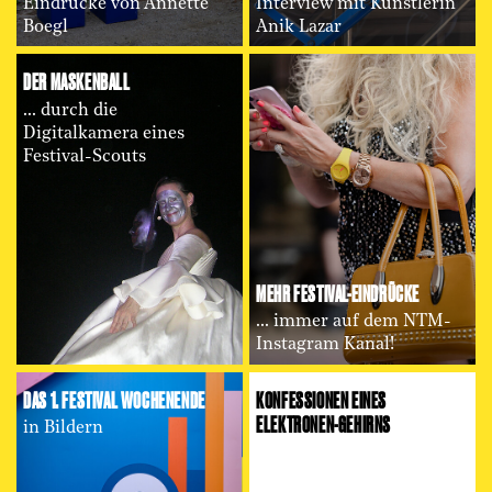
Eindrücke von Annette
Interview mit Künstlerin
Boegl
Anik Lazar
DER MASKENBALL
... durch die
Digitalkamera eines
Festival-Scouts
MEHR FESTIVAL-EINDRÜCKE
... immer auf dem NTM-
Instagram Kanal!
DAS 1. FESTIVAL WOCHENENDE
KONFESSIONEN EINES
ELEKTRONEN-GEHIRNS
in Bildern