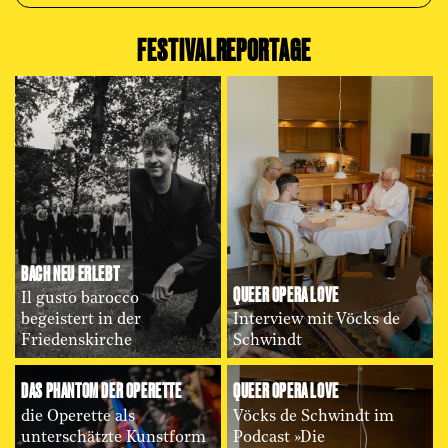
FESTIVALREPORTAGE
BACH NEU ERLEBT
QUEER OPERA LOVE
Il gusto barocco
begeistert in der
Interview mit Vöcks de
Friedenskirche
Schwindt
DAS PHANTOM DER OPERETTE
QUEER OPERA LOVE
die Operette als
Vöcks de Schwindt im
unterschätzte Kunstform
Podcast »Die