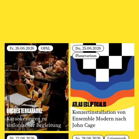
Fr, 26.06.2026
OPAL
Do, 25.06.2026
Planetarium
ATLAS ECLIPTICALIS
ORCHESTER­KARAOKE
Konzertinstallation von
Karaokesingen zu
Ensemble Modern nach
sinfonischer Begleitung
John Cage
Di, 23.06.2026
So, 28.06.2026
Luisenpark