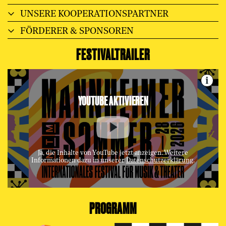
UNSERE KOOPERATIONSPARTNER
FÖRDERER & SPONSOREN
FESTIVALTRAILER
i
YOUTUBE AKTIVIEREN
Ja, die Inhalte von YouTube jetzt anzeigen. Weitere
Informationen dazu in unserer
Datenschutzerklärung
.
PROGRAMM