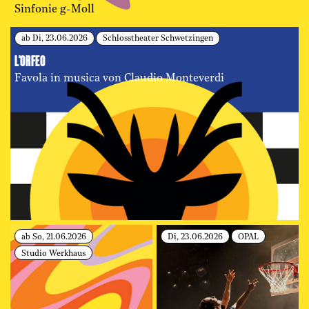
Sinfonie g-Moll
ab Di, 23.06.2026
Schlosstheater Schwetzingen
L'ORFEO
Favola in musica von Claudio Monteverdi
ab So, 21.06.2026
Di, 23.06.2026
OPAL
Studio Werkhaus