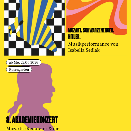
MOZART. SCHWARZENEGGER.
HITLER.
Musikperformance von
Isabella Sedlak
ab Mo, 22.06.2026
Rosengarten
8. AKADEMIE­KONZERT
Mozarts »Requiem« & die