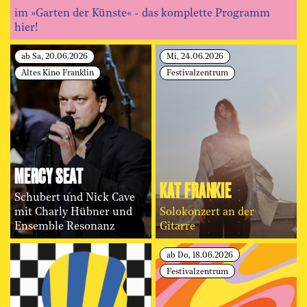
im »Garten der Künste« - das komplette Programm
hier!
ab Sa, 20.06.2026
Mi, 24.06.2026
Altes Kino Franklin
Festivalzentrum
MERCY SEAT
KAT FRANKIE
Schubert und Nick Cave
mit Charly Hübner und
Solokonzert an der
Ensemble Resonanz
Gitarre
ab Do, 18.06.2026
Festivalzentrum