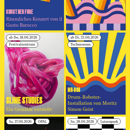
KUNST DER FUGE
Räumliches Konzert von il
Gusto Barocco
ab Do, 18.06.2026
ab Di, 23.06.2026
Festivalzentrum
Technoseum
MR-808
SLIME STUDIES
Drum-Roboter-
Installation von Moritz
Ein Gemälde entsteht
Simon Geist
Sa, 27.06.2026
OPAL
So, 28.06.2026
Luisenpark