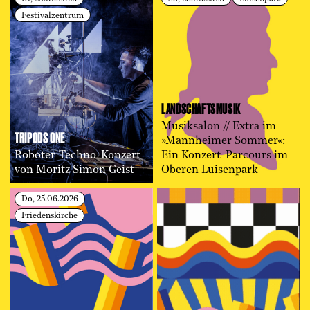
Festivalzentrum
LANDSCHAFTS­MUSIK
Musiksalon // Extra im
TRIPODS ONE
»Mannheimer Sommer«:
Roboter-Techno-Konzert
Ein Konzert-Parcours im
von Moritz Simon Geist
Oberen Luisenpark
Do, 25.06.2026
Friedenskirche