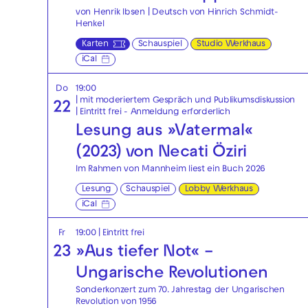
von Henrik Ibsen | Deutsch von Hinrich Schmidt-
Henkel
Karten
Schauspiel
Studio Werkhaus
iCal
Do
19:00
| mit moderiertem Gespräch und Publikumsdiskussion
22
|
Eintritt frei - Anmeldung erforderlich
Lesung aus »Vatermal«
(2023) von Necati Öziri
Im Rahmen von Mannheim liest ein Buch 2026
Lesung
Schauspiel
Lobby Werkhaus
iCal
Fr
19:00
|
Eintritt frei
23
»Aus tiefer Not« –
Ungarische Revolutionen
Sonderkonzert zum 70. Jahrestag der Ungarischen
Revolution von 1956