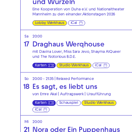
und Wurzeln
Eine Kooperation von Duha e.V. und Nationaltheater
Mannheim zu den einander.Aktionstagen 2026
Lobby Werkhaus
iCal
Sa
20:00
17
Draghaus Werqhouse
mit Davina Lover, Miss Sara Jevo, Shayma AlQueer
und The Notorious B.D.E.
Karten
Studio Werkhaus
iCal
So
20:00 - 21:35
|
Relaxed Performance
18
Es sagt, es liebt uns
von Emre Akal | Auftragswerk | Uraufführung
Karten
Schauspiel
Studio Werkhaus
iCal
Mi
20:00
21
Nora oder Ein Puppenhaus