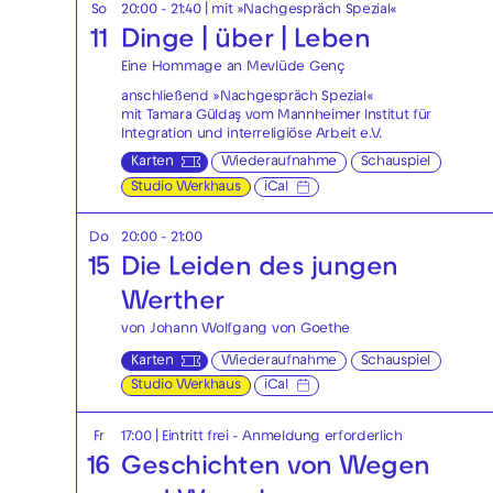
So
20:00 - 21:40
| mit »Nachgespräch Spezial«
11
Dinge | über | Leben
Eine Hommage an Mevlüde Genç
anschließend »Nachgespräch Spezial«
mit Tamara Güldaş vom Mannheimer Institut für
Integration und interreligiöse Arbeit e.V.
Karten
Wiederaufnahme
Schauspiel
Studio Werkhaus
iCal
Do
20:00 - 21:00
15
Die Leiden des jungen
Werther
von Johann Wolfgang von Goethe
Karten
Wiederaufnahme
Schauspiel
Studio Werkhaus
iCal
Fr
17:00
|
Eintritt frei - Anmeldung erforderlich
16
Geschichten von Wegen