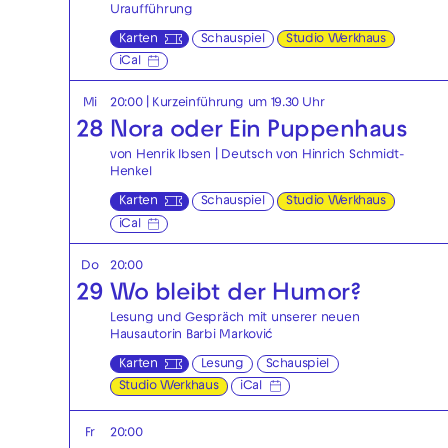
Uraufführung
Karten
Schauspiel
Studio Werkhaus
iCal
Mi
20:00
| Kurzeinführung um 19.30 Uhr
28
Nora oder Ein Puppenhaus
von Henrik Ibsen | Deutsch von Hinrich Schmidt-
Henkel
Karten
Schauspiel
Studio Werkhaus
iCal
Do
20:00
29
Wo bleibt der Humor?
Lesung und Gespräch mit unserer neuen
Hausautorin Barbi Marković
Karten
Lesung
Schauspiel
Studio Werkhaus
iCal
Fr
20:00