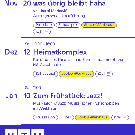
Nov
20
was übrig bleibt haha
von Barbi Marković
Auftragswerk | Uraufführung
Premiere
Schauspiel
Studio Werkhaus
iCal
Sa
10:00 - 16:00
Dez
12
Heimatkomplex
Partizipatives Theater- und Erinnerungsprojekt zur
NS-Geschichte
Schauspiel
Lobby Werkhaus
iCal
So
11:00
Jan
10
Zum Frühstück: Jazz!
Musiksalon // Jazz: Musikalischer Frühschoppen
im Werkhaus
Musiksalon
Oper
Lobby Werkhaus
iCal