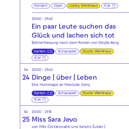
Konzert
Oper
Lobby Werkhaus
iCal
20:00 - 21:40
Ein paar Leute suchen das
Glück und lachen sich tot
Bühnenfassung nach dem Roman von Sibylle Berg
Karten
Schauspiel
Studio Werkhaus
iCal
Sa
20:00 - 21:40
24
Dinge | über | Leben
Eine Hommage an Mevlüde Genç
Karten
Schauspiel
Studio Werkhaus
iCal
So
20:00 - 21:15
25
Miss Sara Jevo
von Milo Čortanovački und Sandro Šutalo |