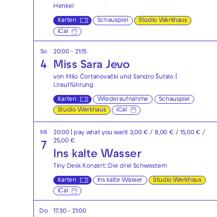
Henkel
Karten
Schauspiel
Studio Werkhaus
iCal
So
20:00 - 21:15
4
Miss Sara Jevo
von Milo Čortanovački und Sandro Šutalo |
Uraufführung
Karten
Wiederaufnahme
Schauspiel
Studio Werkhaus
iCal
Mi
20:00
| pay what you want 3,00 € / 8,00 € / 15,00 € /
25,00 €
7
Ins kalte Wasser
Tiny Desk Konzert: Die drei Schwestern
Karten
Ins kalte Wasser
Studio Werkhaus
iCal
Do
17:30 - 21:00