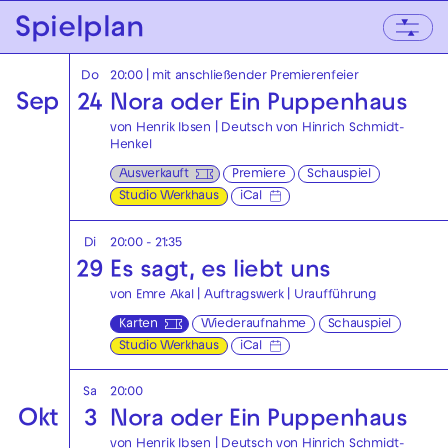
Zur Hauptnavigation springen
Spielplan
Zum Hauptinhalt springen
Zum Footer springen
Do
20:00
| mit anschließender Premierenfeier
Sep
24
Nora oder Ein Puppenhaus
von Henrik Ibsen | Deutsch von Hinrich Schmidt-
Henkel
Ausverkauft
Premiere
Schauspiel
Studio Werkhaus
iCal
Di
20:00 - 21:35
29
Es sagt, es liebt uns
von Emre Akal | Auftragswerk | Uraufführung
Karten
Wiederaufnahme
Schauspiel
Studio Werkhaus
iCal
Sa
20:00
Okt
3
Nora oder Ein Puppenhaus
von Henrik Ibsen | Deutsch von Hinrich Schmidt-