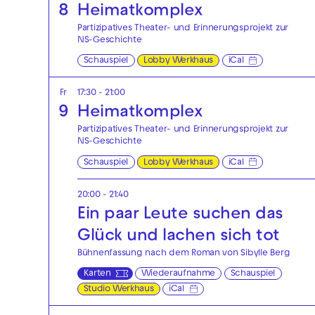
8
Heimatkomplex
Partizipatives Theater- und Erinnerungsprojekt zur
NS-Geschichte
Schauspiel
Lobby Werkhaus
iCal
Fr
17:30 - 21:00
9
Heimatkomplex
Partizipatives Theater- und Erinnerungsprojekt zur
NS-Geschichte
Schauspiel
Lobby Werkhaus
iCal
20:00 - 21:40
Ein paar Leute suchen das
Glück und lachen sich tot
Bühnenfassung nach dem Roman von Sibylle Berg
Karten
Wiederaufnahme
Schauspiel
Studio Werkhaus
iCal