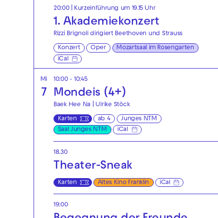
20:00
| Kurzeinführung um 19.15 Uhr
1. Akademie­konzert
Rizzi Brignoli dirigiert Beethoven und Strauss
Konzert
Oper
Mozartsaal im Rosengarten
iCal
Mi
10:00 - 10:45
7
Mondeis (4+)
Baek Hee Na | Ulrike Stöck
Karten
ab 4
Junges NTM
Saal Junges NTM
iCal
18.30
Theater-Sneak
Karten
Altes Kino Franklin
iCal
19:00