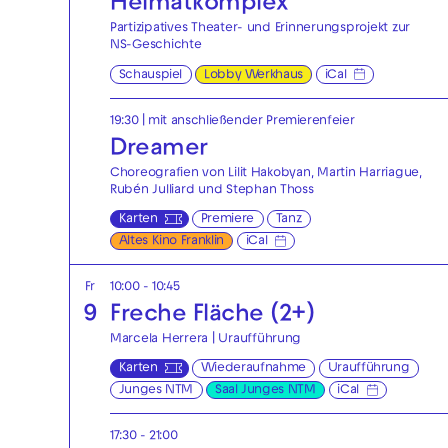
Heimatkomplex
Partizipatives Theater- und Erinnerungsprojekt zur
NS-Geschichte
Schauspiel
Lobby Werkhaus
iCal
19:30
| mit anschließender Premierenfeier
Dreamer
Choreografien von Lilit Hakobyan, Martin Harriague,
Rubén Julliard und Stephan Thoss
Karten
Premiere
Tanz
Altes Kino Franklin
iCal
Fr
10:00 - 10:45
9
Freche Fläche (2+)
Marcela Herrera | Uraufführung
Karten
Wiederaufnahme
Uraufführung
Junges NTM
Saal Junges NTM
iCal
17:30 - 21:00