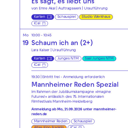
Es sagt, es liebt uns
von Emre Akal | Auftragswerk | Uraufführung
Karten
Schauspiel
Studio Werkhaus
iCal
Mo
10:00 - 10:45
19
Schaum ich an (2+)
Lara Kaiser | Uraufführung
Karten
Junges NTM
Saal Junges NTM
iCal
19:30
|
Eintritt frei - Anmeldung erforderlich
Mannheimer Reden Spezial
Im Rahmen der Jubiläumskampagne »Imagine
Futures!« anlässlich des 75. Internationalen
Filmfestivals Mannheim-Heidelberg
Anmeldung ab Mo, 21.09.2026 unter
mannheimer-
reden.de
Mannheimer Reden
Schauspiel
Altes Kino Franklin
iCal