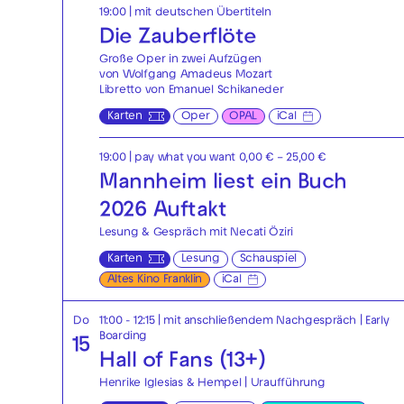
19:00
|
mit deutschen Übertiteln
Die Zauberflöte
Große Oper in zwei Aufzügen
von Wolfgang Amadeus Mozart
Libretto von Emanuel Schikaneder
Karten
Oper
OPAL
iCal
19:00
| pay what you want 0,00 € – 25,00 €
Mannheim liest ein Buch
2026 Auftakt
Lesung & Gespräch mit Necati Öziri
Karten
Lesung
Schauspiel
Altes Kino Franklin
iCal
Do
11:00 - 12:15
| mit anschließendem Nachgespräch
|
Early
Boarding
15
Hall of Fans (13+)
Henrike Iglesias & Hempel | Uraufführung