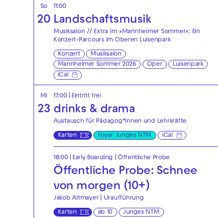
So
11:00
20
Landschaftsmusik
Musiksalon // Extra im »Mannheimer Sommer«: Ein
Konzert-Parcours im Oberen Luisenpark
Konzert
Musiksalon
Mannheimer Sommer 2026
Oper
Luisenpark
iCal
Mi
17:00
|
Eintritt frei
23
drinks & drama
Austausch für Pädagog*innen und Lehrkräfte
Karten
Foyer Junges NTM
iCal
18:00
|
Early Boarding
|
Öffentliche Probe
Öffentliche Probe: Schnee
von morgen (10+)
Jakob Altmayer | Uraufführung
Karten
ab 10
Junges NTM