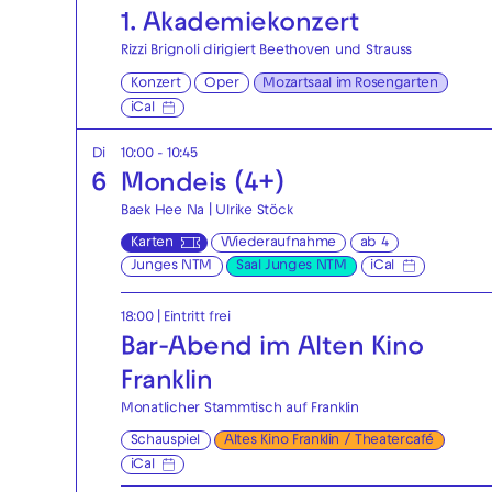
1. Akademie­konzert
Rizzi Brignoli dirigiert Beethoven und Strauss
Konzert
Oper
Mozartsaal im Rosengarten
iCal
Di
10:00 - 10:45
6
Mondeis (4+)
Baek Hee Na | Ulrike Stöck
Karten
Wiederaufnahme
ab 4
Junges NTM
Saal Junges NTM
iCal
18:00
|
Eintritt frei
Bar-Abend im Alten Kino
Franklin
Monatlicher Stammtisch auf Franklin
Schauspiel
Altes Kino Franklin / Theatercafé
iCal