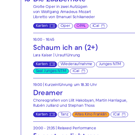
18
Die Zauberflöte
Große Oper in zwei Aufzügen
von Wolfgang Amadeus Mozart
Libretto von Emanuel Schikaneder
Karten
Oper
OPAL
iCal
16:00 - 16:45
Schaum ich an (2+)
Lara Kaiser | Uraufführung
Karten
Wiederaufnahme
Junges NTM
Saal Junges NTM
iCal
19:00
| Kurzeinführung um 18.30 Uhr
Dreamer
Choreografien von Lilit Hakobyan, Martin Harriague,
Rubén Julliard und Stephan Thoss
Karten
Tanz
Altes Kino Franklin
iCal
20:00 - 21:35
|
Relaxed Performance