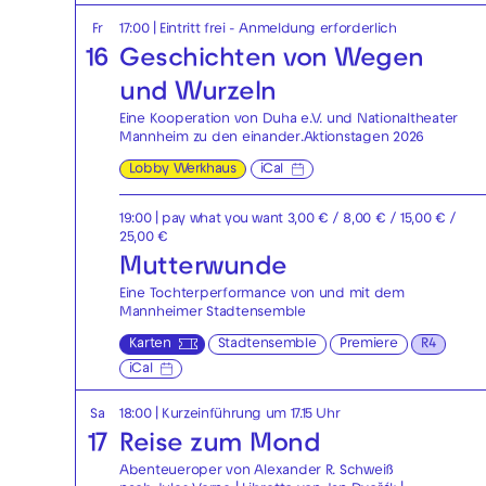
Fr
17:00
|
Eintritt frei - Anmeldung erforderlich
16
Geschichten von Wegen
und Wurzeln
Eine Kooperation von Duha e.V. und Nationaltheater
Mannheim zu den einander.Aktionstagen 2026
Lobby Werkhaus
iCal
19:00
| pay what you want 3,00 € / 8,00 € / 15,00 € /
25,00 €
Mutterwunde
Eine Tochterperformance von und mit dem
Mannheimer Stadtensemble
Karten
Stadtensemble
Premiere
R4
iCal
Sa
18:00
| Kurzeinführung um 17.15 Uhr
17
Reise zum Mond
Abenteueroper von Alexander R. Schweiß