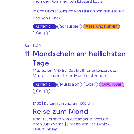
nach den Romanen von Édouard Louis
in den Übersetzungen von Hinrich Schmidt-Henkel
und Sonja Finck
Karten
Schauspiel
Altes Kino Franklin
iCal
So
11:00
11
Mondschein am heilichsten
Tage
Musiksalon // Extra: Das Eröffnungskonzert des
Musik-salons reist zum Mond und zurück
Karten
Musiksalon
Oper
OPAL Foyer
iCal
17:00
| Kurzeinführung um 16.15 Uhr
Reise zum Mond
Abenteueroper von Alexander R. Schweiß
nach Jules Verne | Libretto von Jan Dvořák |
Uraufführung