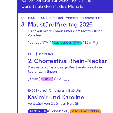
Kartenverkauf für Abonnent*innen
bereits ab dem 1. des Monats
Sa
15:00 - 17:00
|
Eintritt frei - Anmeldung erforderlich
3
Maustüröffnertag 2026
Türen auf mit der Maus unter dem Motto »Kleine
Wunder«
Junges NTM
Saal Junges NTM
iCal
19:00
|
Eintritt frei
2. Chorfestival Rhein-Neckar
Die zweite Auflage des großen Events bringt die
Region zum Singen
Oper
OPAL
iCal
19:00
| Kurzeinführung um 18.30 Uhr
Kasimir und Karoline
Volksstück von Ödön von Horváth
Karten
Schauspiel
Altes Kino Franklin