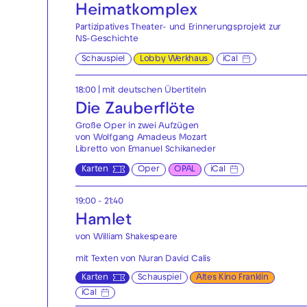
Heimatkomplex
Partizipatives Theater- und Erinnerungsprojekt zur
NS-Geschichte
Schauspiel
Lobby Werkhaus
iCal
18:00
|
mit deutschen Übertiteln
Die Zauberflöte
Große Oper in zwei Aufzügen
von Wolfgang Amadeus Mozart
Libretto von Emanuel Schikaneder
Karten
Oper
OPAL
iCal
19:00 - 21:40
Hamlet
von William Shakespeare
mit Texten von Nuran David Calis
Karten
Schauspiel
Altes Kino Franklin
iCal