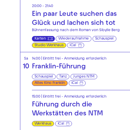
20:00 - 21:40
Ein paar Leute suchen das
Glück und lachen sich tot
Bühnenfassung nach dem Roman von Sibylle Berg
Karten
Wiederaufnahme
Schauspiel
Studio Werkhaus
iCal
Sa
14:00
|
Eintritt frei - Anmeldung erforderlich
10
Franklin-Führung
Schauspiel
Tanz
Junges NTM
Altes Kino Franklin
iCal
15:00
|
Eintritt frei - Anmeldung erforderlich
Führung durch die
Werkstätten des NTM
Werkhaus
iCal