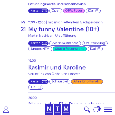
Einführungssoirée und Probenbesuch
Karten
Oper
OPAL Foyer
iCal
Mi
11:00 - 12:00
| mit anschließendem Nachgespräch
21
My funny Valentine (10+)
Martin Nachbar | Uraufführung
Karten
Wiederaufnahme
Uraufführung
Junges NTM
Studio Feuerwache
iCal
19:00
Kasimir und Karoline
Volksstück von Ödön von Horváth
Karten
Schauspiel
Altes Kino Franklin
iCal
20:00
Nora oder Ein Puppenhaus
von Henrik Ibsen | Deutsch von Hinrich Schmidt-