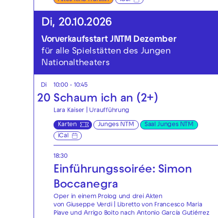
Di, 20.10.2026
Vorverkaufsstart JNTM Dezember
für alle Spielstätten des Jungen
Nationaltheaters
Di
10:00 - 10:45
20
Schaum ich an (2+)
Lara Kaiser | Uraufführung
Karten
Junges NTM
Saal Junges NTM
iCal
18:30
Einführungssoirée: Simon
Boccanegra
Oper in einem Prolog und drei Akten
von Giuseppe Verdi | Libretto von Francesco Maria
Piave und Arrigo Boito nach Antonio García Gutiérrez