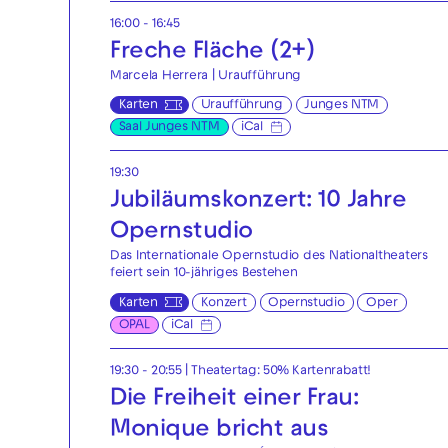
16:00 - 16:45
Freche Fläche (2+)
Marcela Herrera | Uraufführung
Karten
Uraufführung
Junges NTM
Saal Junges NTM
iCal
19:30
Jubiläumskonzert: 10 Jahre
Opernstudio
Das Internationale Opernstudio des Nationaltheaters
feiert sein 10-jähriges Bestehen
Karten
Konzert
Opernstudio
Oper
OPAL
iCal
19:30 - 20:55
|
Theatertag: 50% Kartenrabatt!
Die Freiheit einer Frau:
Monique bricht aus