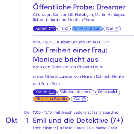
Öffentliche Probe: Dreamer
Choreografien von Lilit Hakobyan, Martin Harriague,
Rubén Julliard und Stephan Thoss
Karten
Tanz
NTM Tanzhaus
iCal
19:30 - 20:55
| Kurzeinführung um 19.00 Uhr
Die Freiheit einer Frau:
Monique bricht aus
nach den Romanen von Édouard Louis
in den Übersetzungen von Hinrich Schmidt-Henkel
und Sonja Finck
Karten
Wiederaufnahme
Schauspiel
Altes Kino Franklin
iCal
Do
11:00 - 12:10
| mit Anschlussformat
|
Early Boarding
Okt
1
Emil und die Detektive (7+)
Erich Kästner | Jutta M. Staerk | Juli Mahid Carly