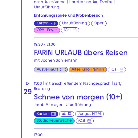
nach Jules Verne | Libretto von Jan Dvořák |
Uraufführung
Einführungssoirée und Probenbesuch
Karten
Uraufführung
Oper
OPAL Foyer
iCal
19.30 - 21.00
FARIN URLAUB übers Reisen
mit Jochen Schliemann
Ausverkauft
Altes Kino Franklin
iCal
Di
11:00
| mit anschließendem Nachgespräch
|
Early
Boarding
29
Schnee von morgen (10+)
Jakob Altmayer | Uraufführung
Karten
ab 10
Junges NTM
Studio Feuerwache
iCal
17:00