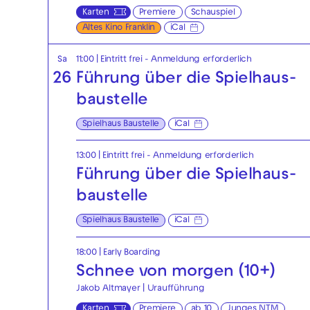
Karten
Premiere
Schauspiel
Altes Kino Franklin
iCal
Sa
11:00
|
Eintritt frei - Anmeldung erforderlich
26
Führung über die Spielhaus­
baustelle
Spielhaus Baustelle
iCal
13:00
|
Eintritt frei - Anmeldung erforderlich
Führung über die Spielhaus­
baustelle
Spielhaus Baustelle
iCal
18:00
|
Early Boarding
Schnee von morgen (10+)
Jakob Altmayer | Uraufführung
Karten
Premiere
ab 10
Junges NTM