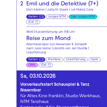
2
Emil und die Detektive (7+)
Erich Kästner | Jutta M. Staerk | Juli Mahid Carly
Karten
Junges NTM
Saal Junges NTM
iCal
18:00
| Kurzeinführung um 17.15 Uhr
Reise zum Mond
Abenteueroper von Alexander R. Schweiß
nach Jules Verne | Libretto von Jan Dvořák |
Uraufführung
Karten
Premiere
Uraufführung
Oper
OPAL
iCal
Sa, 03.10.2026
Vorverkaufsstart Schauspiel & Tanz
November
für Altes Kino Franklin, Studio Werkhaus,
NTM Tanzhaus