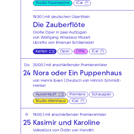
Studio Feuerwache
iCal
19:30
|
mit deutschen Übertiteln
Die Zauberflöte
Große Oper in zwei Aufzügen
von Wolfgang Amadeus Mozart
Libretto von Emanuel Schikaneder
Karten
Oper
OPAL
iCal
Do
20:00
| mit anschließender Premierenfeier
24
Nora oder Ein Puppenhaus
von Henrik Ibsen | Deutsch von Hinrich Schmidt-
Henkel
Ausverkauft
Premiere
Schauspiel
Studio Werkhaus
iCal
Fr
19:00
| mit anschließender Premierenfeier
25
Kasimir und Karoline
Volksstück von Ödön von Horváth