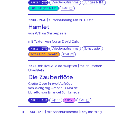
Karten
Wiederaufnahme
Junges NTM
Saal Junges NTM
iCal
19:00 - 21:40
| Kurzeinführung um 18.30 Uhr
Hamlet
von William Shakespeare
mit Texten von Nuran David Calis
Karten
Wiederaufnahme
Schauspiel
Altes Kino Franklin
iCal
19:30
|
mit Live-Audiodeskription
|
mit deutschen
Übertiteln
Die Zauberflöte
Große Oper in zwei Aufzügen
von Wolfgang Amadeus Mozart
Libretto von Emanuel Schikaneder
Karten
Oper
OPAL
iCal
Fr
11:00 - 12:10
| mit Anschlussformat
|
Early Boarding