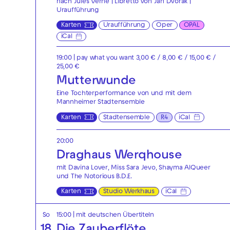
nach Jules Verne | Libretto von Jan Dvořák |
Uraufführung
Karten
Uraufführung
Oper
OPAL
iCal
19:00
| pay what you want 3,00 € / 8,00 € / 15,00 € /
25,00 €
Mutterwunde
Eine Tochterperformance von und mit dem
Mannheimer Stadtensemble
Karten
Stadtensemble
R4
iCal
20:00
Draghaus Werqhouse
mit Davina Lover, Miss Sara Jevo, Shayma AlQueer
und The Notorious B.D.E.
Karten
Studio Werkhaus
iCal
So
15:00
|
mit deutschen Übertiteln