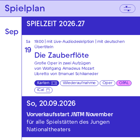
Zur Hauptnavigation springen
Spielplan
Zum Hauptinhalt springen
Zum Footer springen
SPIELZEIT 2026.27
Sep
Sa
19:00
|
mit Live-Audiodeskription
|
mit deutschen
Übertiteln
19
Die Zauberflöte
Große Oper in zwei Aufzügen
von Wolfgang Amadeus Mozart
Libretto von Emanuel Schikaneder
Karten
Wiederaufnahme
Oper
OPAL
iCal
So, 20.09.2026
Vorverkaufsstart JNTM November
für alle Spielstätten des Jungen
Nationaltheaters