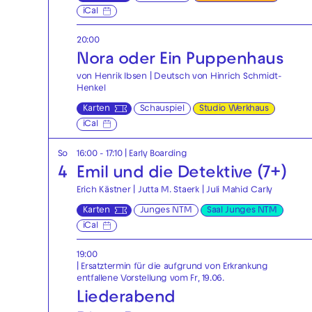
iCal
20:00
Nora oder Ein Puppenhaus
von Henrik Ibsen | Deutsch von Hinrich Schmidt-
Henkel
Karten
Schauspiel
Studio Werkhaus
iCal
So
16:00 - 17:10
|
Early Boarding
4
Emil und die Detektive (7+)
Erich Kästner | Jutta M. Staerk | Juli Mahid Carly
Karten
Junges NTM
Saal Junges NTM
iCal
19:00
| Ersatztermin für die aufgrund von Erkrankung
entfallene Vorstellung vom Fr, 19.06.
Liederabend