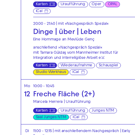
Karten
Uraufführung
Oper
OPAL
iCal
20:00 - 21:40
| mit »Nachgespräch Spezial«
Dinge | über | Leben
Eine Hommage an Mevlüde Genç
anschließend »Nachgespräch Spezial«
mit Tamara Güldaş vom Mannheimer Institut für
Integration und interreligiöse Arbeit e.V.
Karten
Wiederaufnahme
Schauspiel
Studio Werkhaus
iCal
Mo
10:00 - 10:45
12
Freche Fläche (2+)
Marcela Herrera | Uraufführung
Karten
Uraufführung
Junges NTM
Saal Junges NTM
iCal
Di
11:00 - 12:15
| mit anschließendem Nachgespräch
|
Early