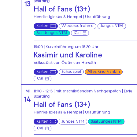
Boarding
13
Hall of Fans (13+)
Henrike Iglesias & Hempel | Uraufführung
Karten
Wiederaufnahme
Junges NTM
Saal Junges NTM
iCal
19:00
| Kurzeinführung um 18.30 Uhr
Kasimir und Karoline
Volksstück von Ödön von Horváth
Karten
Schauspiel
Altes Kino Franklin
iCal
Mi
11:00 - 12:15
| mit anschließendem Nachgespräch
|
Early
Boarding
14
Hall of Fans (13+)
Henrike Iglesias & Hempel | Uraufführung
Karten
Junges NTM
Saal Junges NTM
iCal