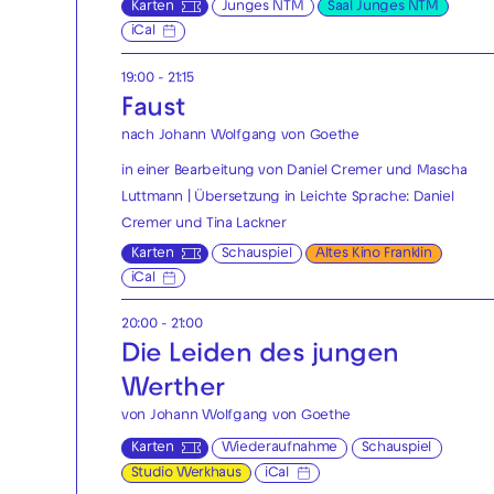
Karten
Junges NTM
Saal Junges NTM
iCal
19:00 - 21:15
Faust
nach Johann Wolfgang von Goethe
in einer Bearbeitung von Daniel Cremer und Mascha
Luttmann | Übersetzung in Leichte Sprache: Daniel
Cremer und Tina Lackner
Karten
Schauspiel
Altes Kino Franklin
iCal
20:00 - 21:00
Die Leiden des jungen
Werther
von Johann Wolfgang von Goethe
Karten
Wiederaufnahme
Schauspiel
Studio Werkhaus
iCal