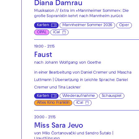
Diana Damrau
Musiksalon // Extra im »Mannheimer Sommer«: Die
große Sopranistin kehrt nach Mannheim zurück
Karten
Mannheimer Sommer 2026
Oper
OPAL
iCal
19:00 - 21:15
Faust
nach Johann Wolfgang von Goethe
in einer Bearbeitung von Daniel Cremer und Mascha
Luttmann | Übersetzung in Leichte Sprache: Daniel
Cremer und Tina Lackner
Karten
Wiederaufnahme
Schauspiel
Altes Kino Franklin
iCal
20:00 - 21:15
Miss Sara Jevo
von Milo Čortanovački und Sandro Šutalo |
Uraufführung