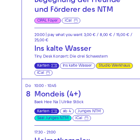
Begegnung der Freunde
und Förderer des NTM
OPAL Foyer
iCal
20:00
| pay what you want 3,00 € / 8,00 € / 15,00 € /
25,00 €
Ins kalte Wasser
Tiny Desk Konzert: Die drei Schwestern
Karten
Ins kalte Wasser
Studio Werkhaus
iCal
Do
10:00 - 10:45
8
Mondeis (4+)
Baek Hee Na | Ulrike Stöck
Karten
ab 4
Junges NTM
Saal Junges NTM
iCal
17:30 - 21:00