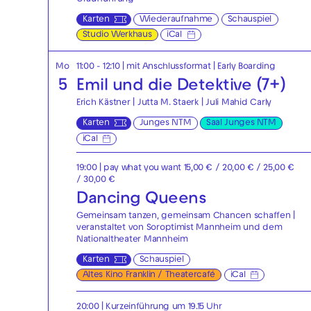
Karten
Wiederaufnahme
Schauspiel
Studio Werkhaus
iCal
Mo
11:00 - 12:10
| mit Anschlussformat
|
Early Boarding
5
Emil und die Detektive (7+)
Erich Kästner | Jutta M. Staerk | Juli Mahid Carly
Karten
Junges NTM
Saal Junges NTM
iCal
19:00
| pay what you want 15,00 € / 20,00 € / 25,00 €
/ 30,00 €
Dancing Queens
Gemeinsam tanzen, gemeinsam Chancen schaffen |
veranstaltet von Soroptimist Mannheim und dem
Nationaltheater Mannheim
Karten
Schauspiel
Altes Kino Franklin / Theatercafé
iCal
20:00
| Kurzeinführung um 19.15 Uhr