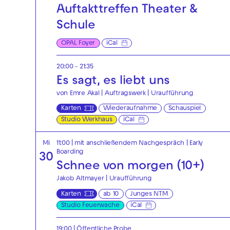
Auftakttreffen Theater &
Schule
OPAL Foyer
iCal
20:00 - 21:35
Es sagt, es liebt uns
von Emre Akal | Auftragswerk | Uraufführung
Karten
Wiederaufnahme
Schauspiel
Studio Werkhaus
iCal
Mi
11:00
| mit anschließendem Nachgespräch
|
Early
Boarding
30
Schnee von morgen (10+)
Jakob Altmayer | Uraufführung
Karten
ab 10
Junges NTM
Studio Feuerwache
iCal
19:00
|
Öffentliche Probe