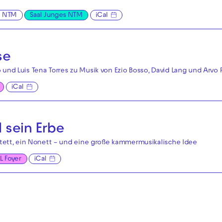
s NTM
Saal Junges NTM
iCal
se
 und Luis Tena Torres zu Musik von Ezio Bosso, David Lang und Arvo 
iCal
 sein Erbe
eptett, ein Nonett – und eine große kammermusikalische Idee
L Foyer
iCal