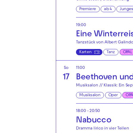
Premiere
ab 4
Junge
19:00
Eine Winterrei
Tanzstück von Albert Galindo
Karten
Tanz
OPAL
So
11:00
17
Beethoven und
Musiksalon // Klassik: Ein S
Musiksalon
Oper
OPA
18:00 - 20:50
Nabucco
Dramma lirico in vier Teilen