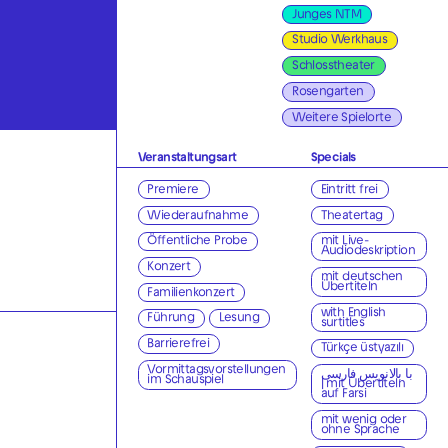
Junges NTM
Studio Werkhaus
Schlosstheater
Rosengarten
Weitere Spielorte
Veranstaltungsart
Specials
Premiere
Eintritt frei
Wiederaufnahme
Theatertag
Öffentliche Probe
mit Live-
Audiodeskription
Konzert
mit deutschen
Übertiteln
Familienkonzert
with English
Führung
Lesung
surtitles
Barrierefrei
Türkçe üstyazılı
Vormittagsvorstellungen
با بالانویس فارسی
im Schauspiel
| mit Übertiteln
auf Farsi
mit wenig oder
ohne Sprache