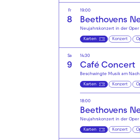
Fr
19:00
8
Beethovens N
Neujahrskonzert in der Oper
Karten
Konzert
O
Sa
14:30
9
Café Concert
Beschwingte Musik am Nach
Karten
Konzert
O
18:00
Beethovens N
Neujahrskonzert in der Oper
Karten
Konzert
O