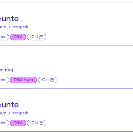
eunte
 am Luisenpark
per
OPAL
iCal
mittag
per
OPAL Foyer
iCal
eunte
 am Luisenpark
per
OPAL
iCal