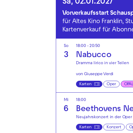
Sa, 02.01.2027
Vorverkaufsstart Schausp
für Altes Kino Franklin,
Kartenverkauf für Abonne
So
18:00 - 20:50
3
Nabucco
Dramma lirico in vier Teilen
von Giuseppe Verdi
Karten
Oper
OPA
Mi
18:00
6
Beethovens N
Neujahrskonzert in der Oper
Karten
Konzert
O