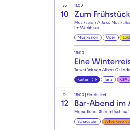
So
11:00
10
Zum Frühstück:
Musiksalon // Jazz: Musikal
im Werkhaus
Musiksalon
Oper
Lob
19:00
Eine Winterrei
Tanzstück von Albert Galindo
Karten
Tanz
OPAL
Di
18:00
|
Eintritt frei
12
Bar-Abend im A
Monatlicher Stammtisch auf 
Schauspiel
Altes Kino Fr