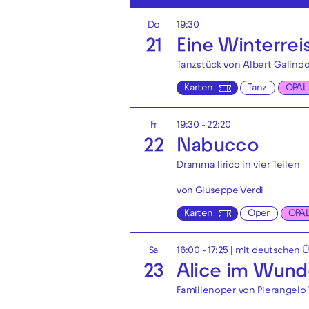
Do
19:30
21
Eine Winterrei
Tanzstück von Albert Galindo
Karten
Tanz
OPAL
Fr
19:30 - 22:20
22
Nabucco
Dramma lirico in vier Teilen
von Giuseppe Verdi
Karten
Oper
OPA
Sa
16:00 - 17:25
|
mit deutschen Ü
23
Alice im Wund
Familienoper von Pierangelo 