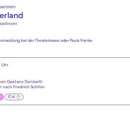
ertiteln
erland
Valtinoni
. Anmeldung bei der
Theaterkasse
oder
Paula Franke
.
5 Uhr
n von Gaetano Donizetti
 nach Friedrich Schiller
L
iCal