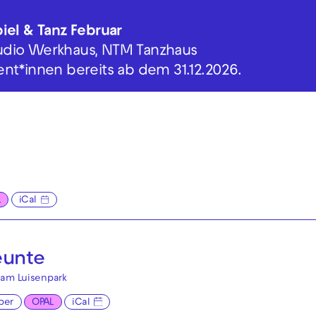
iel & Tanz Februar
 Studio Werkhaus, NTM Tanzhaus
nt*innen bereits ab dem 31.12.2026.
L
iCal
eunte
 am Luisenpark
per
OPAL
iCal