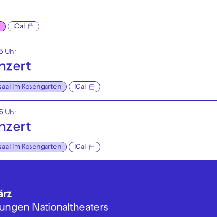
L
iCal
15 Uhr
nzert
saal im Rosengarten
iCal
15 Uhr
nzert
saal im Rosengarten
iCal
ärz
 Jungen Nationaltheaters