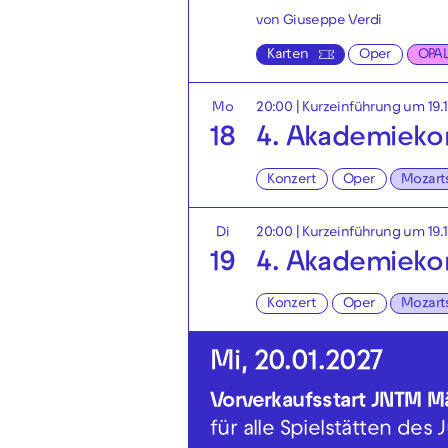
von Giuseppe Verdi
Karten
Oper
OPA
Mo
20:00
| Kurzeinführung um 19.
18
4. Akademieko
Konzert
Oper
Mozart
Di
20:00
| Kurzeinführung um 19.
19
4. Akademieko
Konzert
Oper
Mozart
Mi, 20.01.2027
Vorverkaufsstart JNTM M
für alle Spielstätten des