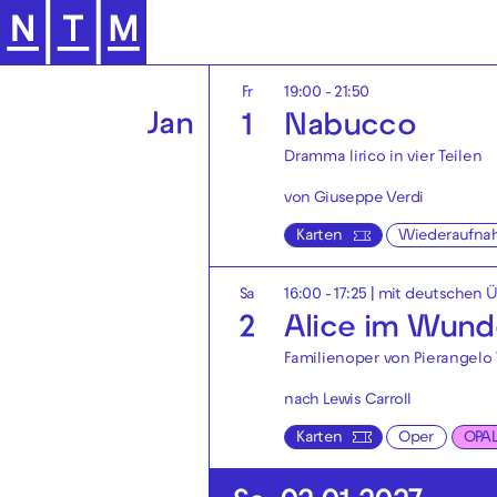
mit anschließender
Silvesterpa
Zur Hauptnavigation springen
Schauspiel
Altes Kino Fra
Dez
Fr
19:00 - 21:50
Jan
1
Nabucco
Dramma lirico in vier Teilen
von Giuseppe Verdi
Karten
Wiederaufna
Sa
16:00 - 17:25
|
mit deutschen Ü
2
Alice im Wund
Familienoper von Pierangelo 
nach Lewis Carroll
Karten
Oper
OPA