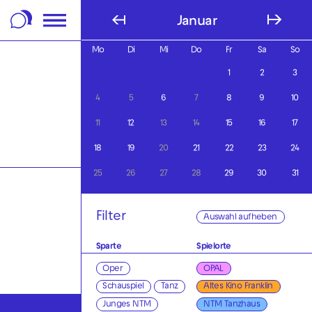
m Footer springen
Januar
Mo
Di
Mi
Do
Fr
Sa
So
1
2
3
4
5
6
7
8
9
10
11
12
13
14
15
16
17
18
19
20
21
22
23
24
25
26
27
28
29
30
31
Filter
Auswahl aufheben
Sparte
Spielorte
Oper
OPAL
Schauspiel
Tanz
Altes Kino Franklin
Junges NTM
NTM Tanzhaus