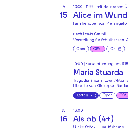
Fr
10:30 - 11:55
|
mit deutschen Üb
15
Alice im Wund
Familienoper von Pierangelo 
nach Lewis Carroll
Vorstellung für Schulklassen
Oper
OPAL
iCal
19:00
| Kurzeinführung um 17.1
Maria Stuarda
Tragedia lirica in zwei Akte
Libretto von Giuseppe Bardari
Karten
Oper
OPA
Sa
16:00
16
Als ob (4+)
Ulrike Stöck | Uraufführung