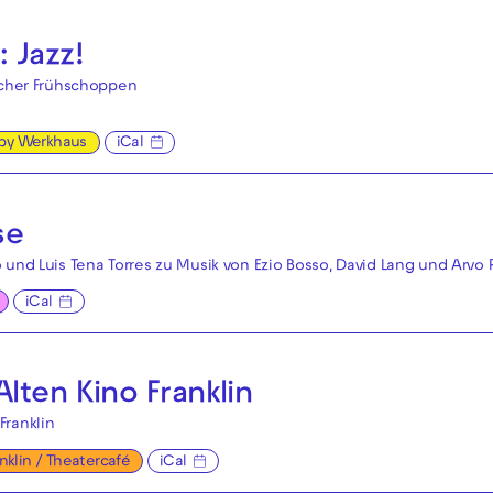
 Jazz!
ischer Frühschoppen
by Werkhaus
iCal
se
 und Luis Tena Torres zu Musik von Ezio Bosso, David Lang und Arvo 
iCal
lten Kino Franklin
Franklin
anklin / Theatercafé
iCal