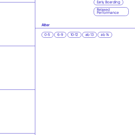
Early Boarding
Relaxed
Performance
Alter
0-5
6-9
10-12
ab 13
ab 14