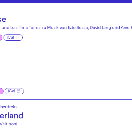
se
 und Luis Tena Torres zu Musik von Ezio Bosso, David Lang und Arvo 
iCal
L
iCal
bertiteln
erland
Valtinoni