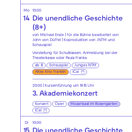
Mo
10:00
14
Die unendliche Geschichte
(8+)
von Michael Ende | für die Bühne bearbeitet von
John von Düffel | Koproduktion von JNTM und
Schauspiel
Vorstellung für Schulklassen. Anmeldung bei der
Theaterkasse
oder
Paula Franke
.
ab 8
Schauspiel
Junges NTM
Altes Kino Franklin
iCal
20:00
| Kurzeinführung um 19.15 Uhr
3. Akademiekonzert
Konzert
Oper
Mozartsaal im Rosengarten
iCal
Di
10:00
15
Die unendliche Geschichte