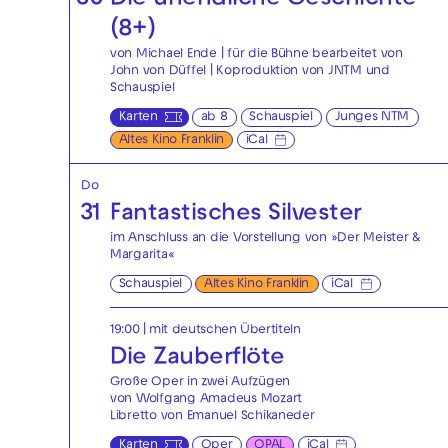
30
Die unendliche Geschichte
(8+)
von Michael Ende | für die Bühne bearbeitet von
John von Düffel | Koproduktion von JNTM und
Schauspiel
Karten
ab 8
Schauspiel
Junges NTM
Altes Kino Franklin
iCal
Do
31
Fantastisches Silvester
im Anschluss an die Vorstellung von »Der Meister &
Margarita«
Schauspiel
Altes Kino Franklin
iCal
19:00
|
mit deutschen Übertiteln
Die Zauberflöte
Große Oper in zwei Aufzügen
von Wolfgang Amadeus Mozart
Libretto von Emanuel Schikaneder
Karten
Oper
OPAL
iCal