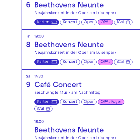
6
Beethovens Neunte
Neujahrskonzert in der Oper am Luisenpark
Karten
Konzert
Oper
OPAL
iCal
Fr
19:00
8
Beethovens Neunte
Neujahrskonzert in der Oper am Luisenpark
Karten
Konzert
Oper
OPAL
iCal
Sa
14:30
9
Café Concert
Beschwingte Musik am Nachmittag
Karten
Konzert
Oper
OPAL Foyer
iCal
18:00
Beethovens Neunte
Neujahrskonzert in der Oper am Luisenpark