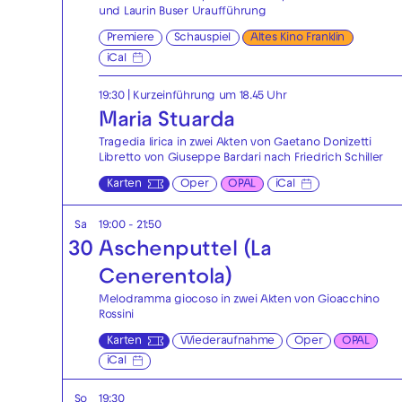
und Laurin Buser Uraufführung
Premiere
Schauspiel
Altes Kino Franklin
iCal
19:30
| Kurzeinführung um 18.45 Uhr
Maria Stuarda
Tragedia lirica in zwei Akten von Gaetano Donizetti
Libretto von Giuseppe Bardari nach Friedrich Schiller
Karten
Oper
OPAL
iCal
Sa
19:00 - 21:50
30
Aschenputtel (La
Cenerentola)
Melodramma giocoso in zwei Akten von Gioacchino
Rossini
Karten
Wiederaufnahme
Oper
OPAL
iCal
So
19:30