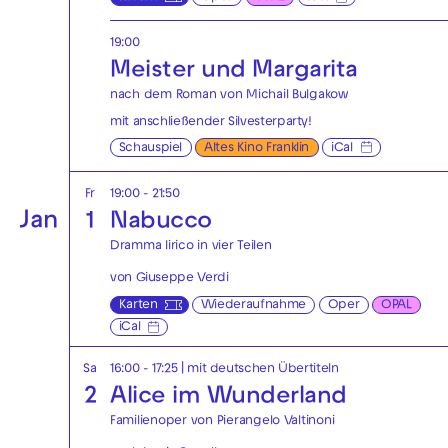
19:00
Meister und Margarita
nach dem Roman von Michail Bulgakow
mit anschließender
Silvesterparty!
Schauspiel
Altes Kino Franklin
iCal
Fr
19:00 - 21:50
Jan
1
Nabucco
Dramma lirico in vier Teilen
von Giuseppe Verdi
Karten
Wiederaufnahme
Oper
OPAL
iCal
Sa
16:00 - 17:25
|
mit deutschen Übertiteln
2
Alice im Wunderland
Familienoper von Pierangelo Valtinoni