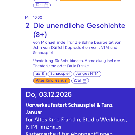
iCal
Mi
10:00
2
Die unendliche Geschichte
(8+)
von Michael Ende | für die Bühne bearbeitet von
John von Düffel | Koproduktion von JNTM und
Schauspiel
Vorstellung für Schulklassen. Anmeldung bei der
Theaterkasse
oder
Paula Franke
.
ab 8
Schauspiel
Junges NTM
Altes Kino Franklin
iCal
Do, 03.12.2026
Vorverkaufsstart Schauspiel & Tanz
Januar
für Altes Kino Franklin, Studio Werkhaus,
NTM Tanzhaus
Kartenverkauf für Abonnent*innen