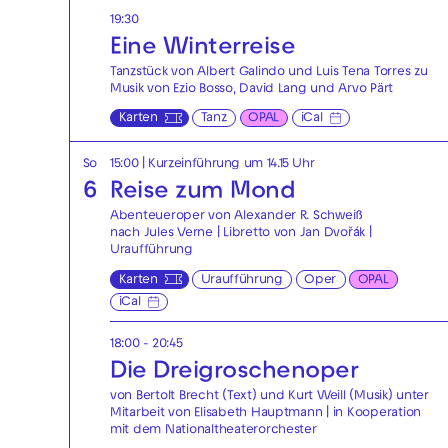
19:30
Eine Winterreise
Tanzstück von Albert Galindo und Luis Tena Torres zu
Musik von Ezio Bosso, David Lang und Arvo Pärt
Karten
Tanz
OPAL
iCal
So
15:00
| Kurzeinführung um 14.15 Uhr
6
Reise zum Mond
Abenteueroper von Alexander R. Schweiß
nach Jules Verne | Libretto von Jan Dvořák |
Uraufführung
Karten
Uraufführung
Oper
OPAL
iCal
18:00 - 20:45
Die Drei­groschen­oper
von Bertolt Brecht (Text) und Kurt Weill (Musik) unter
Mitarbeit von Elisabeth Hauptmann | in Kooperation
mit dem Nationaltheaterorchester