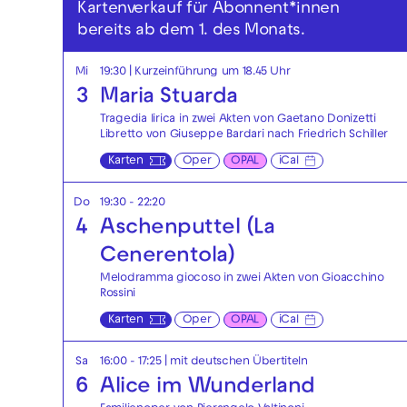
Kartenverkauf für Abonnent*innen
bereits ab dem 1. des Monats.
Mi
19:30
| Kurzeinführung um 18.45 Uhr
3
Maria Stuarda
Tragedia lirica in zwei Akten von Gaetano Donizetti
Libretto von Giuseppe Bardari nach Friedrich Schiller
Karten
Oper
OPAL
iCal
Do
19:30 - 22:20
4
Aschenputtel (La
Cenerentola)
Melodramma giocoso in zwei Akten von Gioacchino
Rossini
Karten
Oper
OPAL
iCal
Sa
16:00 - 17:25
|
mit deutschen Übertiteln
6
Alice im Wunderland