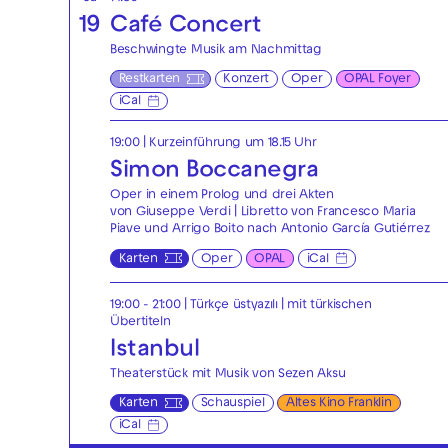
19
Café Concert
Beschwingte Musik am Nachmittag
Restkarten
Konzert
Oper
OPAL Foyer
iCal
19:00
| Kurzeinführung um 18.15 Uhr
Simon Boccanegra
Oper in einem Prolog und drei Akten
von Giuseppe Verdi | Libretto von Francesco Maria
Piave und Arrigo Boito nach Antonio García Gutiérrez
Karten
Oper
OPAL
iCal
19:00 - 21:00
|
Türkçe üstyazılı | mit türkischen
Übertiteln
Istanbul
Theaterstück mit Musik von Sezen Aksu
Karten
Schauspiel
Altes Kino Franklin
iCal