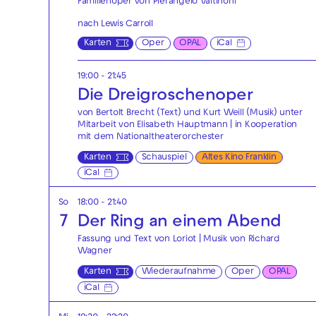
Familienoper von Pierangelo Valtinoni
nach Lewis Carroll
Karten
Oper
OPAL
iCal
19:00 - 21:45
Die Drei­groschen­oper
von Bertolt Brecht (Text) und Kurt Weill (Musik) unter
Mitarbeit von Elisabeth Hauptmann | in Kooperation
mit dem Nationaltheaterorchester
Karten
Schauspiel
Altes Kino Franklin
iCal
So
18:00 - 21:40
7
Der Ring an einem Abend
Fassung und Text von Loriot | Musik von Richard
Wagner
Karten
Wiederaufnahme
Oper
OPAL
iCal