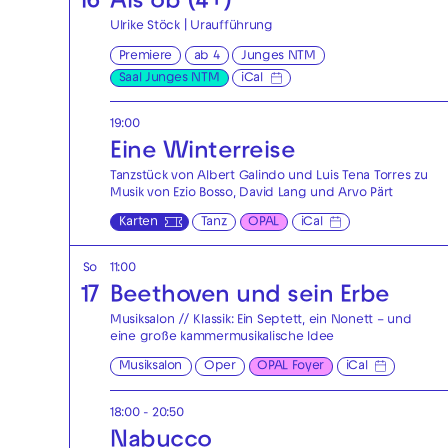
16
Als ob (4+)
Ulrike Stöck | Uraufführung
Premiere
ab 4
Junges NTM
Saal Junges NTM
iCal
19:00
Eine Winterreise
Tanzstück von Albert Galindo und Luis Tena Torres zu
Musik von Ezio Bosso, David Lang und Arvo Pärt
Karten
Tanz
OPAL
iCal
So
11:00
17
Beethoven und sein Erbe
Musiksalon // Klassik: Ein Septett, ein Nonett – und
eine große kammermusikalische Idee
Musiksalon
Oper
OPAL Foyer
iCal
18:00 - 20:50
Nabucco