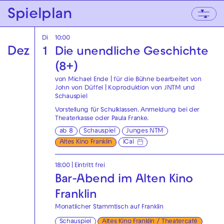
Zur Hauptnavigation springen
Spielplan
Zum Hauptinhalt springen
Zum Footer springen
Di
10:00
Dez
1
Die unendliche Geschichte
(8+)
von Michael Ende | für die Bühne bearbeitet von
John von Düffel | Koproduktion von JNTM und
Schauspiel
Vorstellung für Schulklassen. Anmeldung bei der
Theaterkasse
oder
Paula Franke
.
ab 8
Schauspiel
Junges NTM
Altes Kino Franklin
iCal
18:00
|
Eintritt frei
Bar-Abend im Alten Kino
Franklin
Monatlicher Stammtisch auf Franklin
Schauspiel
Altes Kino Franklin / Theatercafé