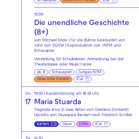
Schauspiel
Altes Kino Franklin
iCal
10:00
Die unendliche Geschichte
(8+)
von Michael Ende | für die Bühne bearbeitet von
John von Düffel | Koproduktion von JNTM und
Schauspiel
Vorstellung für Schulklassen. Anmeldung bei der
Theaterkasse
oder
Paula Franke
.
ab 8
Schauspiel
Junges NTM
Altes Kino Franklin
iCal
Do
19:30
| Kurzeinführung um 18.45 Uhr
17
Maria Stuarda
Tragedia lirica in zwei Akten von Gaetano Donizetti
Libretto von Giuseppe Bardari nach Friedrich Schiller
Karten
Oper
OPAL
iCal
Sa
14:30