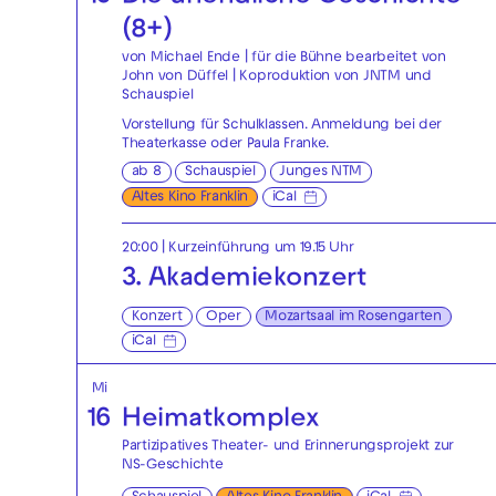
(8+)
von Michael Ende | für die Bühne bearbeitet von
John von Düffel | Koproduktion von JNTM und
Schauspiel
Vorstellung für Schulklassen. Anmeldung bei der
Theaterkasse
oder
Paula Franke
.
ab 8
Schauspiel
Junges NTM
Altes Kino Franklin
iCal
20:00
| Kurzeinführung um 19.15 Uhr
3. Akademiekonzert
Konzert
Oper
Mozartsaal im Rosengarten
iCal
Mi
16
Heimatkomplex
Partizipatives Theater- und Erinnerungsprojekt zur
NS-Geschichte