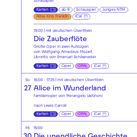
Schauspiel
Karten
ab 8
Schauspiel
Junges NTM
Altes Kino Franklin
iCal
19:00
|
mit deutschen Übertiteln
Die Zauberflöte
Große Oper in zwei Aufzügen
von Wolfgang Amadeus Mozart
Libretto von Emanuel Schikaneder
Karten
Oper
OPAL
iCal
So
16:00 - 17:25
|
mit deutschen Übertiteln
27
Alice im Wunderland
Familienoper von Pierangelo Valtinoni
nach Lewis Carroll
Karten
Oper
OPAL
iCal
Mi
15:00