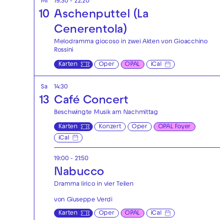
Mi
19:30 - 22:20
10
Aschenputtel (La
Cenerentola)
Melodramma giocoso in zwei Akten von Gioacchino
Rossini
Karten
Oper
OPAL
iCal
Sa
14:30
13
Café Concert
Beschwingte Musik am Nachmittag
Karten
Konzert
Oper
OPAL Foyer
iCal
19:00 - 21:50
Nabucco
Dramma lirico in vier Teilen
von Giuseppe Verdi
Karten
Oper
OPAL
iCal