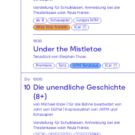
Schauspiel
Vorstellung für Schulklassen. Anmeldung bei der
Theaterkasse
oder
Paula Franke
.
ab 8
Schauspiel
Junges NTM
Altes Kino Franklin
iCal
19:30
Under the Mistletoe
Tanzstück von Stephan Thoss
Premiere
Tanz
NTM Tanzhaus
iCal
Do
10:00
10
Die unendliche Geschichte
(8+)
von Michael Ende | für die Bühne bearbeitet von
John von Düffel | Koproduktion von JNTM und
Schauspiel
Vorstellung für Schulklassen. Anmeldung bei der
Theaterkasse
oder
Paula Franke
.