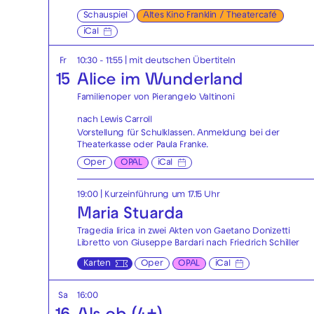
Schauspiel
Altes Kino Franklin / Theatercafé
iCal
Fr
10:30 - 11:55
|
mit deutschen Übertiteln
15
Alice im Wunderland
Familienoper von Pierangelo Valtinoni
nach Lewis Carroll
Vorstellung für Schulklassen. Anmeldung bei der
Theaterkasse
oder
Paula Franke
.
Oper
OPAL
iCal
19:00
| Kurzeinführung um 17.15 Uhr
Maria Stuarda
Tragedia lirica in zwei Akten von Gaetano Donizetti
Libretto von Giuseppe Bardari nach Friedrich Schiller
Karten
Oper
OPAL
iCal
Sa
16:00