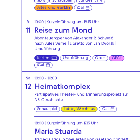
ab 8
Schauspiel
Junges NTM
Altes Kino Franklin
iCal
Fr
19:00
| Kurzeinführung um 18.15 Uhr
11
Reise zum Mond
Abenteueroper von Alexander R. Schweiß
nach Jules Verne | Libretto von Jan Dvořák |
Uraufführung
Karten
Uraufführung
Oper
OPAL
iCal
Sa
10:00 - 16:00
12
Heimatkomplex
Partizipatives Theater- und Erinnerungsprojekt zur
NS-Geschichte
Schauspiel
Lobby Werkhaus
iCal
18:00
| Kurzeinführung um 17.15 Uhr
Maria Stuarda
Tragedia lirica in zwei Akten von Gaetano Donizetti