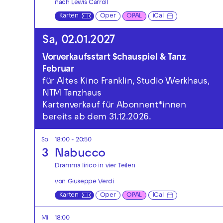
nach Lewis Carroll
Karten
Oper
OPAL
iCal
Sa, 02.01.2027
Vorverkaufsstart Schauspiel & Tanz
Februar
für Altes Kino Franklin, Studio Werkhaus,
NTM Tanzhaus
Kartenverkauf für Abonnent*innen
bereits ab dem 31.12.2026.
So
18:00 - 20:50
3
Nabucco
Dramma lirico in vier Teilen
von Giuseppe Verdi
Karten
Oper
OPAL
iCal
Mi
18:00