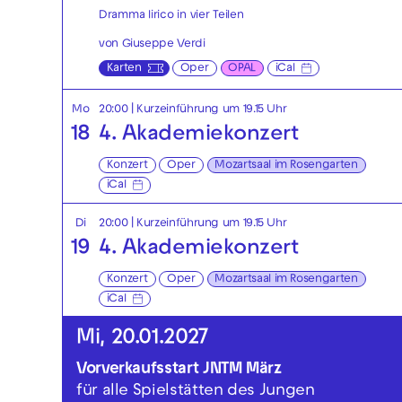
Dramma lirico in vier Teilen
von Giuseppe Verdi
Karten
Oper
OPAL
iCal
Mo
20:00
| Kurzeinführung um 19.15 Uhr
18
4. Akademiekonzert
Konzert
Oper
Mozartsaal im Rosengarten
iCal
Di
20:00
| Kurzeinführung um 19.15 Uhr
19
4. Akademiekonzert
Konzert
Oper
Mozartsaal im Rosengarten
iCal
Mi, 20.01.2027
Vorverkaufsstart JNTM März
für alle Spielstätten des Jungen