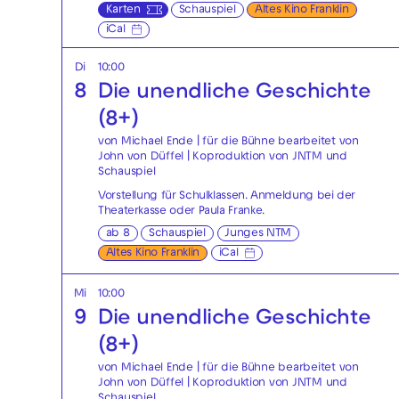
Karten
Schauspiel
Altes Kino Franklin
iCal
Di
10:00
8
Die unendliche Geschichte
(8+)
von Michael Ende | für die Bühne bearbeitet von
John von Düffel | Koproduktion von JNTM und
Schauspiel
Vorstellung für Schulklassen. Anmeldung bei der
Theaterkasse
oder
Paula Franke
.
ab 8
Schauspiel
Junges NTM
Altes Kino Franklin
iCal
Mi
10:00
9
Die unendliche Geschichte
(8+)
von Michael Ende | für die Bühne bearbeitet von
John von Düffel | Koproduktion von JNTM und