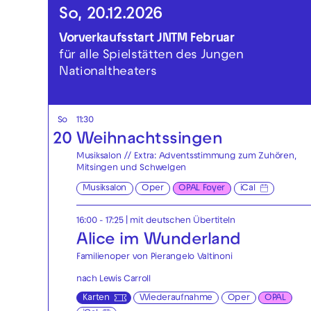
So, 20.12.2026
Vorverkaufsstart JNTM Februar
für alle Spielstätten des Jungen
Nationaltheaters
So
11:30
20
Weihnachtssingen
Musiksalon // Extra: Adventsstimmung zum Zuhören,
Mitsingen und Schwelgen
Musiksalon
Oper
OPAL Foyer
iCal
16:00 - 17:25
|
mit deutschen Übertiteln
Alice im Wunderland
Familienoper von Pierangelo Valtinoni
nach Lewis Carroll
Karten
Wiederaufnahme
Oper
OPAL