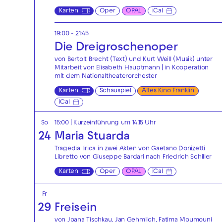
Karten
Oper
OPAL
iCal
19:00 - 21:45
Die Drei­groschen­oper
von Bertolt Brecht (Text) und Kurt Weill (Musik) unter
Mitarbeit von Elisabeth Hauptmann | in Kooperation
mit dem Nationaltheaterorchester
Karten
Schauspiel
Altes Kino Franklin
iCal
So
15:00
| Kurzeinführung um 14.15 Uhr
24
Maria Stuarda
Tragedia lirica in zwei Akten von Gaetano Donizetti
Libretto von Giuseppe Bardari nach Friedrich Schiller
Karten
Oper
OPAL
iCal
Fr
29
Freisein
von Joana Tischkau, Jan Gehmlich, Fatima Moumouni