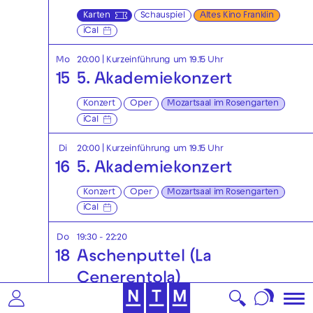
Karten
Schauspiel
Altes Kino Franklin
iCal
Mo
20:00
| Kurzeinführung um 19.15 Uhr
15
5. Akademiekonzert
Konzert
Oper
Mozartsaal im Rosengarten
iCal
Di
20:00
| Kurzeinführung um 19.15 Uhr
16
5. Akademiekonzert
Konzert
Oper
Mozartsaal im Rosengarten
iCal
Do
19:30 - 22:20
18
Aschenputtel (La
Cenerentola)
Melodramma giocoso in zwei Akten von Gioacchino
Rossini