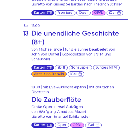
Libretto von Giuseppe Bardari nach Friedrich Schiller
Karten
Premiere
Oper
OPAL
iCal
So
15:00
13
Die unendliche Geschichte
(8+)
von Michael Ende | für die Bühne bearbeitet von
John von Düffel | Koproduktion von JNTM und
Schauspiel
Karten
ab 8
Schauspiel
Junges NTM
Altes Kino Franklin
iCal
18:00
|
mit Live-Audiodeskription
|
mit deutschen
Übertiteln
Die Zauberflöte
Große Oper in zwei Aufzügen
von Wolfgang Amadeus Mozart
Libretto von Emanuel Schikaneder
Karten
Oper
OPAL
iCal