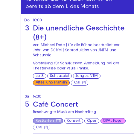
bereits ab dem 1. des Monats
Do
10:00
3
Die unendliche Geschichte
(8+)
von Michael Ende | für die Bühne bearbeitet von
John von Düffel | Koproduktion von JNTM und
Schauspiel
Vorstellung für Schulklassen. Anmeldung bei der
Theaterkasse
oder
Paula Franke
.
ab 8
Schauspiel
Junges NTM
Altes Kino Franklin
iCal
Sa
14:30
5
Café Concert
Beschwingte Musik am Nachmittag
Restkarten
Konzert
Oper
OPAL Foyer
iCal