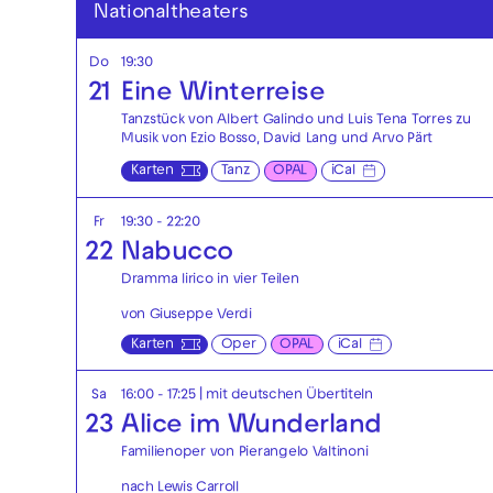
Nationaltheaters
Do
19:30
21
Eine Winterreise
Tanzstück von Albert Galindo und Luis Tena Torres zu
Musik von Ezio Bosso, David Lang und Arvo Pärt
Karten
Tanz
OPAL
iCal
Fr
19:30 - 22:20
22
Nabucco
Dramma lirico in vier Teilen
von Giuseppe Verdi
Karten
Oper
OPAL
iCal
Sa
16:00 - 17:25
|
mit deutschen Übertiteln
23
Alice im Wunderland
Familienoper von Pierangelo Valtinoni
nach Lewis Carroll