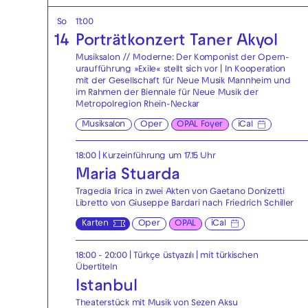
So
11:00
14
Porträtkonzert Taner Akyol
Musiksalon // Moderne: Der Komponist der Opern-
uraufführung »Exile« stellt sich vor | In Kooperation
mit der Gesellschaft für Neue Musik Mannheim und
im Rahmen der Biennale für Neue Musik der
Metropolregion Rhein-Neckar
Musiksalon
Oper
OPAL Foyer
iCal
18:00
| Kurzeinführung um 17.15 Uhr
Maria Stuarda
Tragedia lirica in zwei Akten von Gaetano Donizetti
Libretto von Giuseppe Bardari nach Friedrich Schiller
Karten
Oper
OPAL
iCal
18:00 - 20:00
|
Türkçe üstyazılı | mit türkischen
Übertiteln
Istanbul
Theaterstück mit Musik von Sezen Aksu