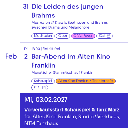
31
Die Leiden des jungen
Brahms
Musiksalon // Klassik: Beethoven und Brahms
zwischen Drama und Melancholie
Musiksalon
Oper
OPAL Foyer
iCal
Di
18:00
|
Eintritt frei
Feb
2
Bar-Abend im Alten Kino
Franklin
Monatlicher Stammtisch auf Franklin
Schauspiel
Altes Kino Franklin / Theatercafé
iCal
Mi, 03.02.2027
Vorverkaufsstart Schauspiel & Tanz März
für Altes Kino Franklin, Studio Werkhaus,
NTM Tanzhaus