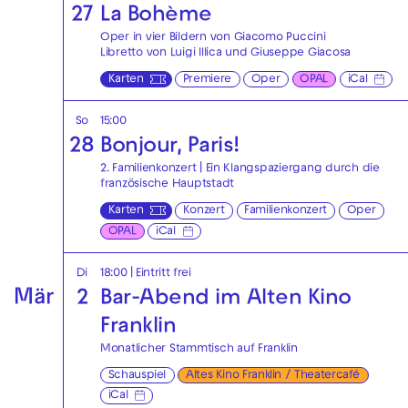
27
La Bohème
Oper in vier Bildern von Giacomo Puccini
Libretto von Luigi Illica und Giuseppe Giacosa
Karten
Premiere
Oper
OPAL
iCal
So
15:00
28
Bonjour, Paris!
2. Familienkonzert | Ein Klangspaziergang durch die
französische Hauptstadt
Karten
Konzert
Familienkonzert
Oper
OPAL
iCal
Di
18:00
|
Eintritt frei
Mär
2
Bar-Abend im Alten Kino
Franklin
Monatlicher Stammtisch auf Franklin
Schauspiel
Altes Kino Franklin / Theatercafé
iCal