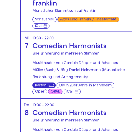
Franklin
Monatlicher Stammtisch auf Franklin
Schauspiel
Altes Kino Franklin / Theatercafé
iCal
Mi
19:30 - 22:30
7
Comedian Harmonists
Eine Erinnerung in mehreren Stimmen
Musiktheater von Cordula Däuper und Johannes
Müller (Buch) & Jörg Daniel Heinzmann (Musikalische
Einrichtung und Arrangements)
Karten
Die 1920er Jahre in Mannheim
Oper
OPAL
iCal
Do
19:00 - 22:00
8
Comedian Harmonists
Eine Erinnerung in mehreren Stimmen
Musiktheater von Cordula Däuper und Johannes