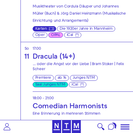
Musiktheater von Cordula Däuper und Johannes
Müller (Buch) & Jörg Daniel Heinzmann (Musikalische
Einrichtung und Arrangements)
Karten
Die 1920er Jahre in Mannheim
Oper
OPAL
iCal
So
17:00
11
Dracula (14+)
… oder die Angst vor der Liebe | Bram Stoker | Felix
Scheer
Premiere
ab 14
Junges NTM
Saal Junges NTM
iCal
18:00 - 21:00
Comedian Harmonists
Eine Erinnerung in mehreren Stimmen
Musiktheater von Cordula Däuper und Johannes
Müller (Buch) & Jörg Daniel Heinzmann (Musikalische