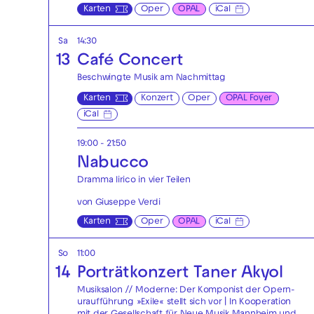
Karten
Oper
OPAL
iCal
Sa
14:30
13
Café Concert
Beschwingte Musik am Nachmittag
Karten
Konzert
Oper
OPAL Foyer
iCal
19:00 - 21:50
Nabucco
Dramma lirico in vier Teilen
von Giuseppe Verdi
Karten
Oper
OPAL
iCal
So
11:00
14
Porträtkonzert Taner Akyol
Musiksalon // Moderne: Der Komponist der Opern-
uraufführung »Exile« stellt sich vor | In Kooperation