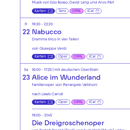
Musik von Ezio Bosso, David Lang und Arvo Pärt
Karten
Tanz
OPAL
iCal
Fr
19:30 - 22:20
22
Nabucco
Dramma lirico in vier Teilen
von Giuseppe Verdi
Karten
Oper
OPAL
iCal
Sa
16:00 - 17:25
|
mit deutschen Übertiteln
23
Alice im Wunderland
Familienoper von Pierangelo Valtinoni
nach Lewis Carroll
Karten
Oper
OPAL
iCal
19:00 - 21:45
Die Drei­groschen­oper