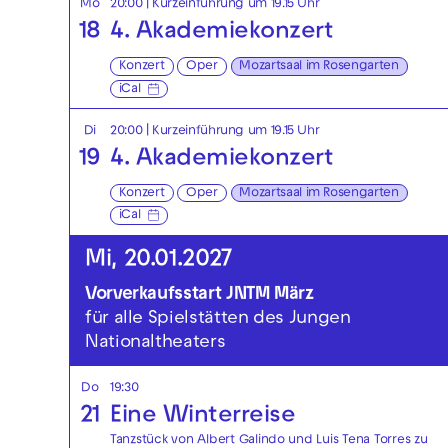
Mo
20:00
| Kurzeinführung um 19.15 Uhr
18
4. Akademiekonzert
Konzert
Oper
Mozartsaal im Rosengarten
iCal
Di
20:00
| Kurzeinführung um 19.15 Uhr
19
4. Akademiekonzert
Konzert
Oper
Mozartsaal im Rosengarten
iCal
Mi, 20.01.2027
Vorverkaufsstart JNTM März
für alle Spielstätten des Jungen
Nationaltheaters
Do
19:30
21
Eine Winterreise
Tanzstück von Albert Galindo und Luis Tena Torres zu