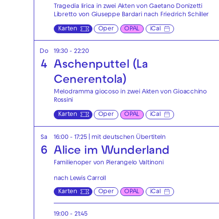
Tragedia lirica in zwei Akten von Gaetano Donizetti
Libretto von Giuseppe Bardari nach Friedrich Schiller
Karten
Oper
OPAL
iCal
Do
19:30 - 22:20
4
Aschenputtel (La
Cenerentola)
Melodramma giocoso in zwei Akten von Gioacchino
Rossini
Karten
Oper
OPAL
iCal
Sa
16:00 - 17:25
|
mit deutschen Übertiteln
6
Alice im Wunderland
Familienoper von Pierangelo Valtinoni
nach Lewis Carroll
Karten
Oper
OPAL
iCal
19:00 - 21:45