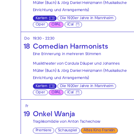
Müller (Buch) & Jörg Daniel Heinzmann (Musikalische
Einrichtung und Arrangements)
Karten
Die 1920er Jahre in Mannheim
Oper
OPAL
iCal
Do
19:30 - 22:30
18
Comedian Harmonists
Eine Erinnerung in mehreren Stimmen
Musiktheater von Cordula Däuper und Johannes
Müller (Buch) & Jörg Daniel Heinzmann (Musikalische
Einrichtung und Arrangements)
Karten
Die 1920er Jahre in Mannheim
Oper
OPAL
iCal
Fr
19
Onkel Wanja
Tragikkomödie von Anton Tschechow
Premiere
Schauspiel
Altes Kino Franklin