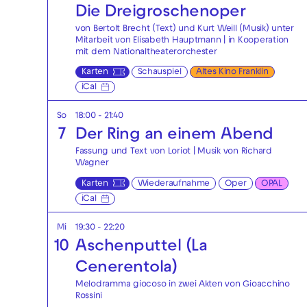
Die Drei­groschen­oper
von Bertolt Brecht (Text) und Kurt Weill (Musik) unter
Mitarbeit von Elisabeth Hauptmann | in Kooperation
mit dem Nationaltheaterorchester
Karten
Schauspiel
Altes Kino Franklin
iCal
So
18:00 - 21:40
7
Der Ring an einem Abend
Fassung und Text von Loriot | Musik von Richard
Wagner
Karten
Wiederaufnahme
Oper
OPAL
iCal
Mi
19:30 - 22:20
10
Aschenputtel (La
Cenerentola)
Melodramma giocoso in zwei Akten von Gioacchino
Rossini