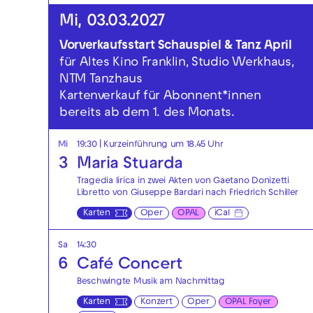
Mi, 03.03.2027
Vorverkaufsstart Schauspiel & Tanz April
für Altes Kino Franklin, Studio Werkhaus,
NTM Tanzhaus
Kartenverkauf für Abonnent*innen
bereits ab dem 1. des Monats.
Mi
19:30
| Kurzeinführung um 18.45 Uhr
3
Maria Stuarda
Tragedia lirica in zwei Akten von Gaetano Donizetti
Libretto von Giuseppe Bardari nach Friedrich Schiller
Karten
Oper
OPAL
iCal
Sa
14:30
6
Café Concert
Beschwingte Musik am Nachmittag
Karten
Konzert
Oper
OPAL Foyer