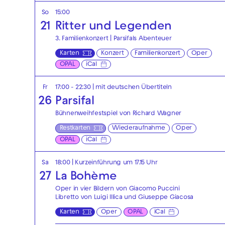
So
15:00
21
Ritter und Legenden
3. Familienkonzert | Parsifals Abenteuer
Karten
Konzert
Familienkonzert
Oper
OPAL
iCal
Fr
17:00 - 22:30
|
mit deutschen Übertiteln
26
Parsifal
Bühnenweihfestspiel von Richard Wagner
Restkarten
Wiederaufnahme
Oper
OPAL
iCal
Sa
18:00
| Kurzeinführung um 17.15 Uhr
27
La Bohème
Oper in vier Bildern von Giacomo Puccini
Libretto von Luigi Illica und Giuseppe Giacosa
Karten
Oper
OPAL
iCal