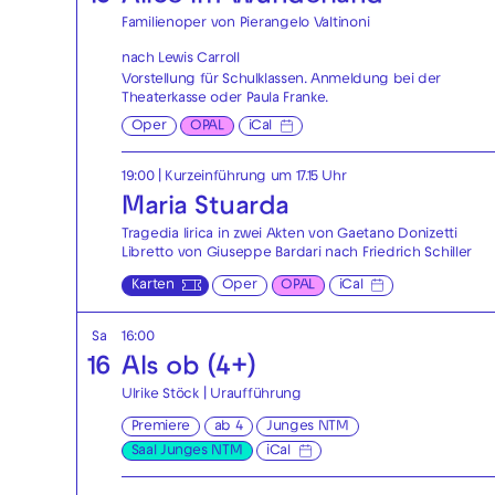
Familienoper von Pierangelo Valtinoni
nach Lewis Carroll
Vorstellung für Schulklassen. Anmeldung bei der
Theaterkasse
oder
Paula Franke
.
Oper
OPAL
iCal
19:00
| Kurzeinführung um 17.15 Uhr
Maria Stuarda
Tragedia lirica in zwei Akten von Gaetano Donizetti
Libretto von Giuseppe Bardari nach Friedrich Schiller
Karten
Oper
OPAL
iCal
Sa
16:00
16
Als ob (4+)
Ulrike Stöck | Uraufführung
Premiere
ab 4
Junges NTM
Saal Junges NTM
iCal