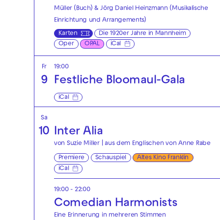
Müller (Buch) & Jörg Daniel Heinzmann (Musikalische
Einrichtung und Arrangements)
Karten
Die 1920er Jahre in Mannheim
Oper
OPAL
iCal
Fr
19:00
9
Festliche Bloomaul-Gala
iCal
Sa
10
Inter Alia
von Suzie Miller | aus dem Englischen von Anne Rabe
Premiere
Schauspiel
Altes Kino Franklin
iCal
19:00 - 22:00
Comedian Harmonists
Eine Erinnerung in mehreren Stimmen