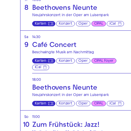
Fr
19:00
8
Beethovens Neunte
Neujahrskonzert in der Oper am Luisenpark
Karten
Konzert
Oper
OPAL
iCal
Sa
14:30
9
Café Concert
Beschwingte Musik am Nachmittag
Karten
Konzert
Oper
OPAL Foyer
iCal
18:00
Beethovens Neunte
Neujahrskonzert in der Oper am Luisenpark
Karten
Konzert
Oper
OPAL
iCal
So
11:00
10
Zum Frühstück: Jazz!