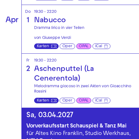
Do
19:30 - 22:20
Apr
1
Nabucco
Dramma lirico in vier Teilen
von Giuseppe Verdi
Karten
Oper
OPAL
iCal
Fr
19:30 - 22:20
2
Aschenputtel (La
Cenerentola)
Melodramma giocoso in zwei Akten von Gioacchino
Rossini
Karten
Oper
OPAL
iCal
Sa, 03.04.2027
Vorverkaufsstart Schauspiel & Tanz Mai
für Altes Kino Franklin, Studio Werkhaus,