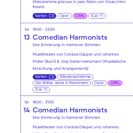
Melodramma giocoso in zwei Akten von Gioacchino
Rossini
Karten
Oper
OPAL
iCal
Sa
19:00 - 22:00
13
Comedian Harmonists
Eine Erinnerung in mehreren Stimmen
Musiktheater von Cordula Däuper und Johannes
Müller (Buch) & Jörg Daniel Heinzmann (Musikalische
Einrichtung und Arrangements)
Karten
Wiederaufnahme
Die 1920er Jahre in Mannheim
Oper
OPAL
iCal
So
18:00 - 21:00
14
Comedian Harmonists
Eine Erinnerung in mehreren Stimmen
Musiktheater von Cordula Däuper und Johannes