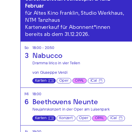
Februar
für Altes Kino Franklin, Studio Werkhaus,
NTM Tanzhaus
Kartenverkauf für Abonnent*innen
bereits ab dem 31.12.2026.
So
18:00 - 20:50
3
Nabucco
Dramma lirico in vier Teilen
von Giuseppe Verdi
Karten
Oper
OPAL
iCal
Mi
18:00
6
Beethovens Neunte
Neujahrskonzert in der Oper am Luisenpark
Karten
Konzert
Oper
OPAL
iCal