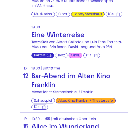
Musiksalon // Jazz: Musikalischer Frühschoppen
im Werkhaus
Musiksalon
Oper
Lobby Werkhaus
iCal
19:00
Eine Winterreise
Tanzstück von Albert Galindo und Luis Tena Torres zu
Musik von Ezio Bosso, David Lang und Arvo Pärt
Karten
Tanz
OPAL
iCal
Di
18:00
|
Eintritt frei
12
Bar-Abend im Alten Kino
Franklin
Monatlicher Stammtisch auf Franklin
Schauspiel
Altes Kino Franklin / Theatercafé
iCal
Fr
10:30 - 11:55
|
mit deutschen Übertiteln
15
Alice im Wunderland