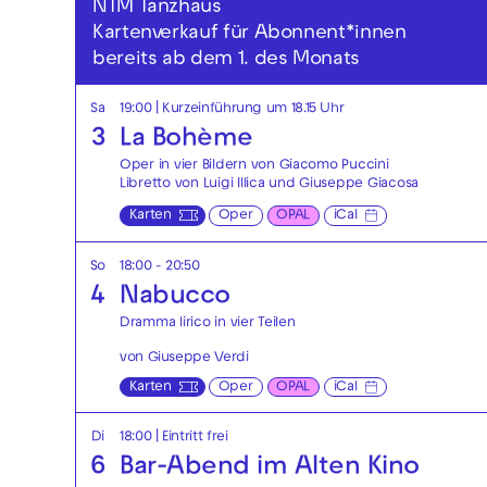
NTM Tanzhaus
Kartenverkauf für Abonnent*innen
bereits ab dem 1. des Monats
Sa
19:00
| Kurzeinführung um 18.15 Uhr
3
La Bohème
Oper in vier Bildern von Giacomo Puccini
Libretto von Luigi Illica und Giuseppe Giacosa
Karten
Oper
OPAL
iCal
So
18:00 - 20:50
4
Nabucco
Dramma lirico in vier Teilen
von Giuseppe Verdi
Karten
Oper
OPAL
iCal
Di
18:00
|
Eintritt frei
6
Bar-Abend im Alten Kino