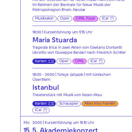
mit der Gesellschaft für Neue Musik Mannheim und
im Rahmen der Biennale für Neue Musik der
Metropolregion Rhein-Neckar
Musiksalon
Oper
OPAL Foyer
iCal
18:00
| Kurzeinführung um 17.15 Uhr
Maria Stuarda
Tragedia lirica in zwei Akten von Gaetano Donizetti
Libretto von Giuseppe Bardari nach Friedrich Schiller
Karten
Oper
OPAL
iCal
18:00 - 20:00
|
Türkçe üstyazılı | mit türkischen
Übertiteln
Istanbul
Theaterstück mit Musik von Sezen Aksu
Karten
Schauspiel
Altes Kino Franklin
iCal
Mo
20:00
| Kurzeinführung um 19.15 Uhr
15
5. Akademiekonzert