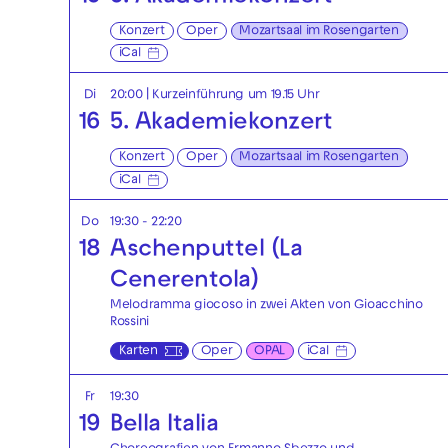
Konzert
Oper
Mozartsaal im Rosengarten
iCal
Di
20:00
| Kurzeinführung um 19.15 Uhr
16
5. Akademiekonzert
Konzert
Oper
Mozartsaal im Rosengarten
iCal
Do
19:30 - 22:20
18
Aschenputtel (La
Cenerentola)
Melodramma giocoso in zwei Akten von Gioacchino
Rossini
Karten
Oper
OPAL
iCal
Fr
19:30
19
Bella Italia