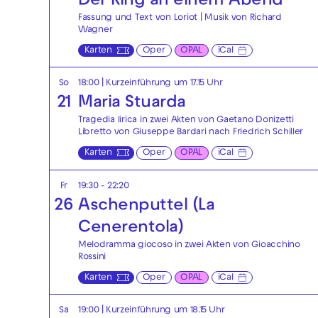
Der Ring an einem Abend
Fassung und Text von Loriot | Musik von Richard
Wagner
Karten
Oper
OPAL
iCal
So
18:00
| Kurzeinführung um 17.15 Uhr
21
Maria Stuarda
Tragedia lirica in zwei Akten von Gaetano Donizetti
Libretto von Giuseppe Bardari nach Friedrich Schiller
Karten
Oper
OPAL
iCal
Fr
19:30 - 22:20
26
Aschenputtel (La
Cenerentola)
Melodramma giocoso in zwei Akten von Gioacchino
Rossini
Karten
Oper
OPAL
iCal
Sa
19:00
| Kurzeinführung um 18.15 Uhr