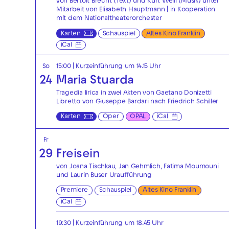
von Bertolt Brecht (Text) und Kurt Weill (Musik) unter
Mitarbeit von Elisabeth Hauptmann | in Kooperation
mit dem Nationaltheaterorchester
Karten
Schauspiel
Altes Kino Franklin
iCal
So
15:00
| Kurzeinführung um 14.15 Uhr
24
Maria Stuarda
Tragedia lirica in zwei Akten von Gaetano Donizetti
Libretto von Giuseppe Bardari nach Friedrich Schiller
Karten
Oper
OPAL
iCal
Fr
29
Freisein
von Joana Tischkau, Jan Gehmlich, Fatima Moumouni
und Laurin Buser Uraufführung
Premiere
Schauspiel
Altes Kino Franklin
iCal
19:30
| Kurzeinführung um 18.45 Uhr