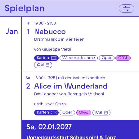
Zur Hauptnavigation springen
Spielplan
Zum Hauptinhalt springen
Zum Footer springen
Fr
19:00 - 21:50
Jan
1
Nabucco
Dramma lirico in vier Teilen
von Giuseppe Verdi
Karten
Wiederaufnahme
Oper
OPAL
iCal
Sa
16:00 - 17:25
|
mit deutschen Übertiteln
2
Alice im Wunderland
Familienoper von Pierangelo Valtinoni
nach Lewis Carroll
Karten
Oper
OPAL
iCal
Sa, 02.01.2027
Vorverkaufsstart Schauspiel & Tanz