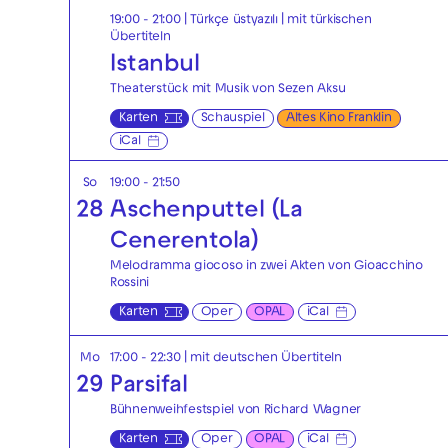
19:00 - 21:00
|
Türkçe üstyazılı | mit türkischen
Übertiteln
Istanbul
Theaterstück mit Musik von Sezen Aksu
Karten
Schauspiel
Altes Kino Franklin
iCal
So
19:00 - 21:50
28
Aschenputtel (La
Cenerentola)
Melodramma giocoso in zwei Akten von Gioacchino
Rossini
Karten
Oper
OPAL
iCal
Mo
17:00 - 22:30
|
mit deutschen Übertiteln
29
Parsifal
Bühnenweihfestspiel von Richard Wagner
Karten
Oper
OPAL
iCal