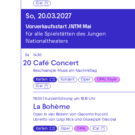
iCal
So, 20.03.2027
Vorverkaufsstart JNTM Mai
für alle Spielstätten des Jungen
Nationaltheaters
Sa
14:30
20
Café Concert
Beschwingte Musik am Nachmittag
Karten
Konzert
Oper
OPAL Foyer
iCal
19:00
| Kurzeinführung um 18.15 Uhr
La Bohème
Oper in vier Bildern von Giacomo Puccini
Libretto von Luigi Illica und Giuseppe Giacosa
Karten
Oper
OPAL
iCal