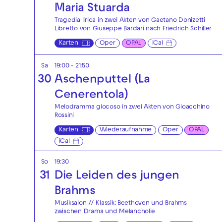
Maria Stuarda
Tragedia lirica in zwei Akten von Gaetano Donizetti
Libretto von Giuseppe Bardari nach Friedrich Schiller
Karten
Oper
OPAL
iCal
Sa
19:00 - 21:50
30
Aschenputtel (La
Cenerentola)
Melodramma giocoso in zwei Akten von Gioacchino
Rossini
Karten
Wiederaufnahme
Oper
OPAL
iCal
So
19:30
31
Die Leiden des jungen
Brahms
Musiksalon // Klassik: Beethoven und Brahms
zwischen Drama und Melancholie