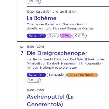
iCal
19:30
| Kurzeinführung um 18.45 Uhr
La Bohème
Oper in vier Bildern von Giacomo Puccini
Libretto von Luigi Illica und Giuseppe Giacosa
Karten
Oper
OPAL
iCal
So
18:00 - 20:45
7
Die Drei­groschen­oper
von Bertolt Brecht (Text) und Kurt Weill (Musik) unter
Mitarbeit von Elisabeth Hauptmann | in Kooperation
mit dem Nationaltheaterorchester
Karten
Schauspiel
Altes Kino Franklin
iCal
19:00 - 21:50
Aschenputtel (La
Cenerentola)