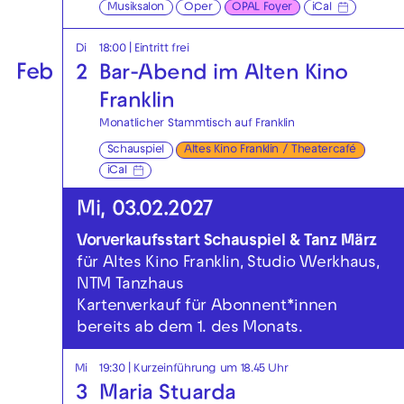
Musiksalon
Oper
OPAL Foyer
iCal
Di
18:00
|
Eintritt frei
Feb
2
Bar-Abend im Alten Kino
Franklin
Monatlicher Stammtisch auf Franklin
Schauspiel
Altes Kino Franklin / Theatercafé
iCal
Mi, 03.02.2027
Vorverkaufsstart Schauspiel & Tanz März
für Altes Kino Franklin, Studio Werkhaus,
NTM Tanzhaus
Kartenverkauf für Abonnent*innen
bereits ab dem 1. des Monats.
Mi
19:30
| Kurzeinführung um 18.45 Uhr
3
Maria Stuarda