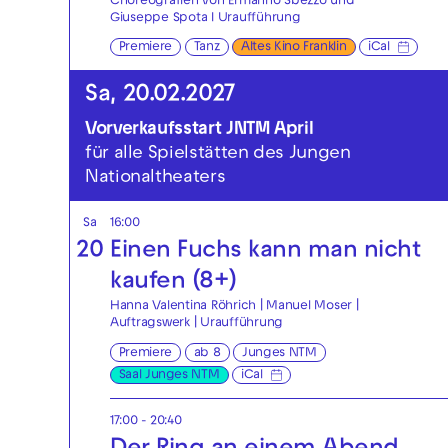
Choreografien von Ermanno Sbezzo und
Giuseppe Spota I Uraufführung
Premiere
Tanz
Altes Kino Franklin
iCal
Sa, 20.02.2027
Vorverkaufsstart JNTM April
für alle Spielstätten des Jungen
Nationaltheaters
Sa
16:00
20
Einen Fuchs kann man nicht
kaufen (8+)
Hanna Valentina Röhrich | Manuel Moser |
Auftragswerk | Uraufführung
Premiere
ab 8
Junges NTM
Saal Junges NTM
iCal
17:00 - 20:40