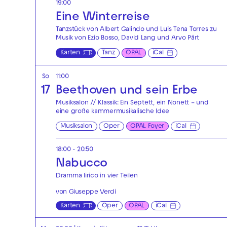
19:00
Eine Winterreise
Tanzstück von Albert Galindo und Luis Tena Torres zu
Musik von Ezio Bosso, David Lang und Arvo Pärt
Karten
Tanz
OPAL
iCal
So
11:00
17
Beethoven und sein Erbe
Musiksalon // Klassik: Ein Septett, ein Nonett – und
eine große kammermusikalische Idee
Musiksalon
Oper
OPAL Foyer
iCal
18:00 - 20:50
Nabucco
Dramma lirico in vier Teilen
von Giuseppe Verdi
Karten
Oper
OPAL
iCal