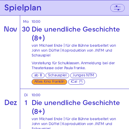
Zur Hauptnavigation springen
Spielplan
Zum Hauptinhalt springen
Zum Footer springen
Mo
10:00
Nov
30
Die unendliche Geschichte
(8+)
von Michael Ende | für die Bühne bearbeitet von
John von Düffel | Koproduktion von JNTM und
Schauspiel
Vorstellung für Schulklassen. Anmeldung bei der
Theaterkasse
oder
Paula Franke
.
ab 8
Schauspiel
Junges NTM
Altes Kino Franklin
iCal
Di
10:00
Dez
1
Die unendliche Geschichte
(8+)
von Michael Ende | für die Bühne bearbeitet von
John von Düffel | Koproduktion von JNTM und