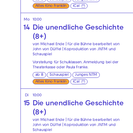
Altes Kino Franklin
iCal
Mo
10:00
14
Die unendliche Geschichte
(8+)
von Michael Ende | für die Bühne bearbeitet von
John von Düffel | Koproduktion von JNTM und
Schauspiel
Vorstellung für Schulklassen. Anmeldung bei der
Theaterkasse
oder
Paula Franke
.
ab 8
Schauspiel
Junges NTM
Altes Kino Franklin
iCal
Di
10:00
15
Die unendliche Geschichte
(8+)
von Michael Ende | für die Bühne bearbeitet von
John von Düffel | Koproduktion von JNTM und
Schauspiel