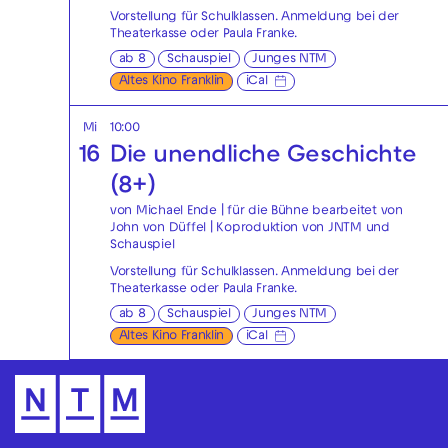
Vorstellung für Schulklassen. Anmeldung bei der
Theaterkasse
oder
Paula Franke
.
ab 8
Schauspiel
Junges NTM
Altes Kino Franklin
iCal
Mi
10:00
16
Die unendliche Geschichte
(8+)
von Michael Ende | für die Bühne bearbeitet von
John von Düffel | Koproduktion von JNTM und
Schauspiel
Vorstellung für Schulklassen. Anmeldung bei der
Theaterkasse
oder
Paula Franke
.
ab 8
Schauspiel
Junges NTM
Altes Kino Franklin
iCal