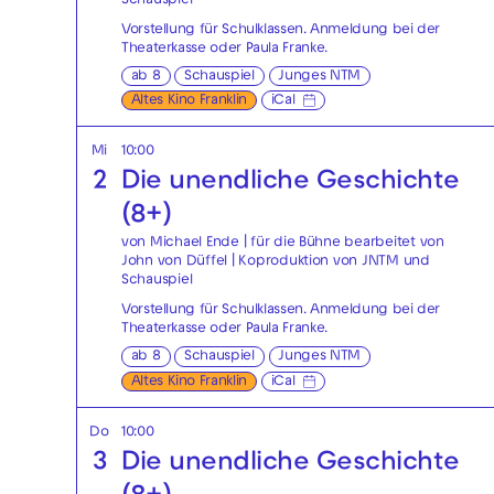
Schauspiel
Vorstellung für Schulklassen. Anmeldung bei der
Theaterkasse
oder
Paula Franke
.
ab 8
Schauspiel
Junges NTM
Altes Kino Franklin
iCal
Mi
10:00
2
Die unendliche Geschichte
(8+)
von Michael Ende | für die Bühne bearbeitet von
John von Düffel | Koproduktion von JNTM und
Schauspiel
Vorstellung für Schulklassen. Anmeldung bei der
Theaterkasse
oder
Paula Franke
.
ab 8
Schauspiel
Junges NTM
Altes Kino Franklin
iCal
Do
10:00
3
Die unendliche Geschichte