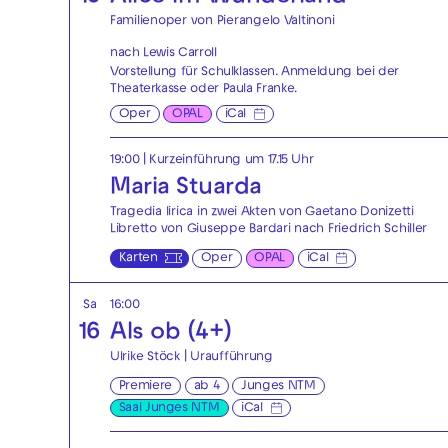
Familienoper von Pierangelo Valtinoni
nach Lewis Carroll
Vorstellung für Schulklassen. Anmeldung bei der
Theaterkasse
oder
Paula Franke
.
Oper
OPAL
iCal
19:00
| Kurzeinführung um 17.15 Uhr
Maria Stuarda
Tragedia lirica in zwei Akten von Gaetano Donizetti
Libretto von Giuseppe Bardari nach Friedrich Schiller
Karten
Oper
OPAL
iCal
Sa
16:00
16
Als ob (4+)
Ulrike Stöck | Uraufführung
Premiere
ab 4
Junges NTM
Saal Junges NTM
iCal