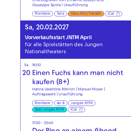
Choreografien von Ermanno Sbezzo und
Giuseppe Spota I Uraufführung
Premiere
Tanz
Altes Kino Franklin
iCal
Sa, 20.02.2027
Vorverkaufsstart JNTM April
für alle Spielstätten des Jungen
Nationaltheaters
Sa
16:00
20
Einen Fuchs kann man nicht
kaufen (8+)
Hanna Valentina Röhrich | Manuel Moser |
Auftragswerk | Uraufführung
Premiere
ab 8
Junges NTM
Saal Junges NTM
iCal
17:00 - 20:40