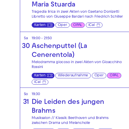
Maria Stuarda
Tragedia lirica in zwei Akten von Gaetano Donizetti
Libretto von Giuseppe Bardari nach Friedrich Schiller
Karten
Oper
OPAL
iCal
Sa
19:00 - 21:50
30
Aschenputtel (La
Cenerentola)
Melodramma giocoso in zwei Akten von Gioacchino
Rossini
Karten
Wiederaufnahme
Oper
OPAL
iCal
So
19:30
31
Die Leiden des jungen
Brahms
Musiksalon // Klassik: Beethoven und Brahms
zwischen Drama und Melancholie