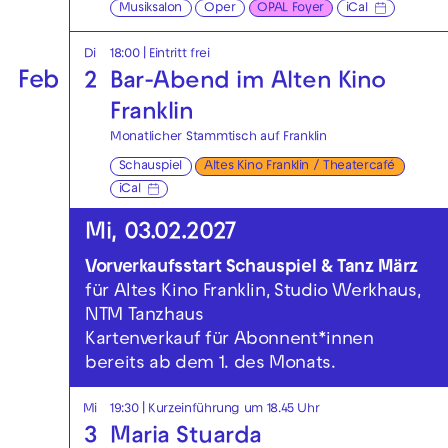
Musiksalon
Oper
OPAL Foyer
iCal
Di
18:00
|
Eintritt frei
Feb
2
Bar-Abend im Alten Kino
Franklin
Monatlicher Stammtisch auf Franklin
Schauspiel
Altes Kino Franklin / Theatercafé
iCal
Mi, 03.02.2027
Vorverkaufsstart Schauspiel & Tanz März
für Altes Kino Franklin, Studio Werkhaus,
NTM Tanzhaus
Kartenverkauf für Abonnent*innen
bereits ab dem 1. des Monats.
Mi
19:30
| Kurzeinführung um 18.45 Uhr
3
Maria Stuarda