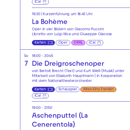
iCal
19:30
| Kurzeinführung um 18.45 Uhr
La Bohème
Oper in vier Bildern von Giacomo Puccini
Libretto von Luigi Illica und Giuseppe Giacosa
Karten
Oper
OPAL
iCal
So
18:00 - 20:45
7
Die Drei­groschen­oper
von Bertolt Brecht (Text) und Kurt Weill (Musik) unter
Mitarbeit von Elisabeth Hauptmann | in Kooperation
mit dem Nationaltheaterorchester
Karten
Schauspiel
Altes Kino Franklin
iCal
19:00 - 21:50
Aschenputtel (La
Cenerentola)