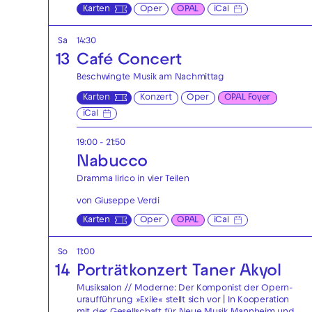
Karten
Oper
OPAL
iCal
Sa
14:30
13
Café Concert
Beschwingte Musik am Nachmittag
Karten
Konzert
Oper
OPAL Foyer
iCal
19:00 - 21:50
Nabucco
Dramma lirico in vier Teilen
von Giuseppe Verdi
Karten
Oper
OPAL
iCal
So
11:00
14
Porträtkonzert Taner Akyol
Musiksalon // Moderne: Der Komponist der Opern-
uraufführung »Exile« stellt sich vor | In Kooperation