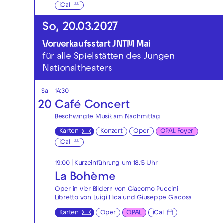
iCal
So, 20.03.2027
Vorverkaufsstart JNTM Mai
für alle Spielstätten des Jungen
Nationaltheaters
Sa
14:30
20
Café Concert
Beschwingte Musik am Nachmittag
Karten
Konzert
Oper
OPAL Foyer
iCal
19:00
| Kurzeinführung um 18.15 Uhr
La Bohème
Oper in vier Bildern von Giacomo Puccini
Libretto von Luigi Illica und Giuseppe Giacosa
Karten
Oper
OPAL
iCal