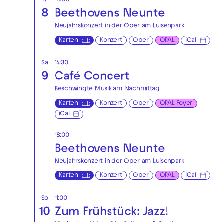
Fr
19:00
8
Beethovens Neunte
Neujahrskonzert in der Oper am Luisenpark
Karten
Konzert
Oper
OPAL
iCal
Sa
14:30
9
Café Concert
Beschwingte Musik am Nachmittag
Karten
Konzert
Oper
OPAL Foyer
iCal
18:00
Beethovens Neunte
Neujahrskonzert in der Oper am Luisenpark
Karten
Konzert
Oper
OPAL
iCal
So
11:00
10
Zum Frühstück: Jazz!