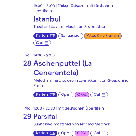
19:00 - 21:00
|
Türkçe üstyazılı | mit türkischen
Übertiteln
Istanbul
Theaterstück mit Musik von Sezen Aksu
Karten
Schauspiel
Altes Kino Franklin
iCal
So
19:00 - 21:50
28
Aschenputtel (La
Cenerentola)
Melodramma giocoso in zwei Akten von Gioacchino
Rossini
Karten
Oper
OPAL
iCal
Mo
17:00 - 22:30
|
mit deutschen Übertiteln
29
Parsifal
Bühnenweihfestspiel von Richard Wagner
Karten
Oper
OPAL
iCal