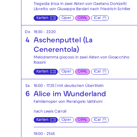
Tragedia lirica in zwei Akten von Gaetano Donizetti
Libretto von Giuseppe Bardari nach Friedrich Schiller
Karten
Oper
OPAL
iCal
Do
19:30 - 22:20
4
Aschenputtel (La
Cenerentola)
Melodramma giocoso in zwei Akten von Gioacchino
Rossini
Karten
Oper
OPAL
iCal
Sa
16:00 - 17:25
|
mit deutschen Übertiteln
6
Alice im Wunderland
Familienoper von Pierangelo Valtinoni
nach Lewis Carroll
Karten
Oper
OPAL
iCal
19:00 - 21:45