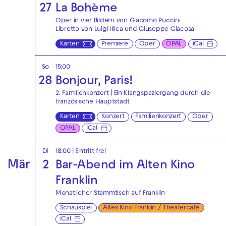
27
La Bohème
Oper in vier Bildern von Giacomo Puccini
Libretto von Luigi Illica und Giuseppe Giacosa
Karten
Premiere
Oper
OPAL
iCal
So
15:00
28
Bonjour, Paris!
2. Familienkonzert | Ein Klangspaziergang durch die
französische Hauptstadt
Karten
Konzert
Familienkonzert
Oper
OPAL
iCal
Di
18:00
|
Eintritt frei
Mär
2
Bar-Abend im Alten Kino
Franklin
Monatlicher Stammtisch auf Franklin
Schauspiel
Altes Kino Franklin / Theatercafé
iCal