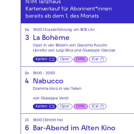
NTM Tanzhaus
Kartenverkauf für Abonnent*innen
bereits ab dem 1. des Monats
Sa
19:00
| Kurzeinführung um 18.15 Uhr
3
La Bohème
Oper in vier Bildern von Giacomo Puccini
Libretto von Luigi Illica und Giuseppe Giacosa
Karten
Oper
OPAL
iCal
So
18:00 - 20:50
4
Nabucco
Dramma lirico in vier Teilen
von Giuseppe Verdi
Karten
Oper
OPAL
iCal
Di
18:00
|
Eintritt frei
6
Bar-Abend im Alten Kino