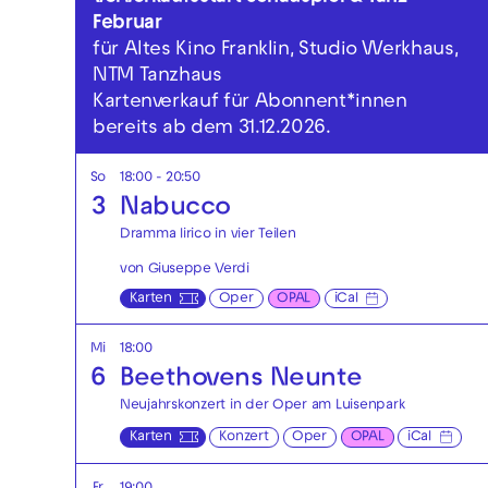
Februar
für Altes Kino Franklin, Studio Werkhaus,
NTM Tanzhaus
Kartenverkauf für Abonnent*innen
bereits ab dem 31.12.2026.
So
18:00 - 20:50
3
Nabucco
Dramma lirico in vier Teilen
von Giuseppe Verdi
Karten
Oper
OPAL
iCal
Mi
18:00
6
Beethovens Neunte
Neujahrskonzert in der Oper am Luisenpark
Karten
Konzert
Oper
OPAL
iCal