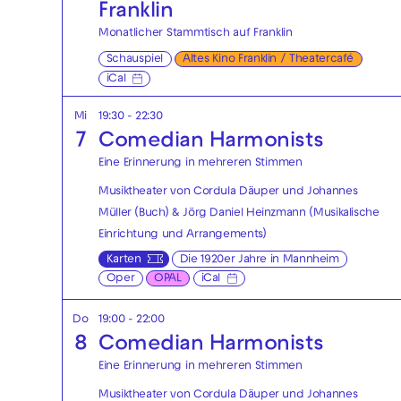
Franklin
Monatlicher Stammtisch auf Franklin
Schauspiel
Altes Kino Franklin / Theatercafé
iCal
Mi
19:30 - 22:30
7
Comedian Harmonists
Eine Erinnerung in mehreren Stimmen
Musiktheater von Cordula Däuper und Johannes
Müller (Buch) & Jörg Daniel Heinzmann (Musikalische
Einrichtung und Arrangements)
Karten
Die 1920er Jahre in Mannheim
Oper
OPAL
iCal
Do
19:00 - 22:00
8
Comedian Harmonists
Eine Erinnerung in mehreren Stimmen
Musiktheater von Cordula Däuper und Johannes