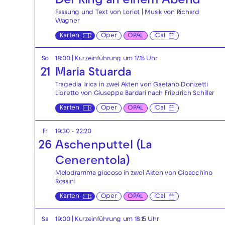
Der Ring an einem Abend
Fassung und Text von Loriot | Musik von Richard
Wagner
Karten
Oper
OPAL
iCal
So
18:00
| Kurzeinführung um 17.15 Uhr
21
Maria Stuarda
Tragedia lirica in zwei Akten von Gaetano Donizetti
Libretto von Giuseppe Bardari nach Friedrich Schiller
Karten
Oper
OPAL
iCal
Fr
19:30 - 22:20
26
Aschenputtel (La
Cenerentola)
Melodramma giocoso in zwei Akten von Gioacchino
Rossini
Karten
Oper
OPAL
iCal
Sa
19:00
| Kurzeinführung um 18.15 Uhr