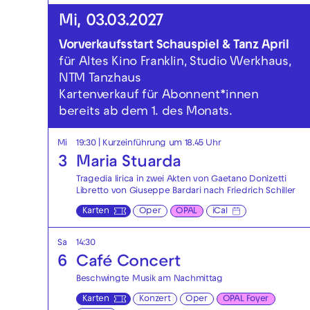
Mi, 03.03.2027
Vorverkaufsstart Schauspiel & Tanz April
für Altes Kino Franklin, Studio Werkhaus,
NTM Tanzhaus
Kartenverkauf für Abonnent*innen
bereits ab dem 1. des Monats.
Mi
19:30
| Kurzeinführung um 18.45 Uhr
3
Maria Stuarda
Tragedia lirica in zwei Akten von Gaetano Donizetti
Libretto von Giuseppe Bardari nach Friedrich Schiller
Karten
Oper
OPAL
iCal
Sa
14:30
6
Café Concert
Beschwingte Musik am Nachmittag
Karten
Konzert
Oper
OPAL Foyer