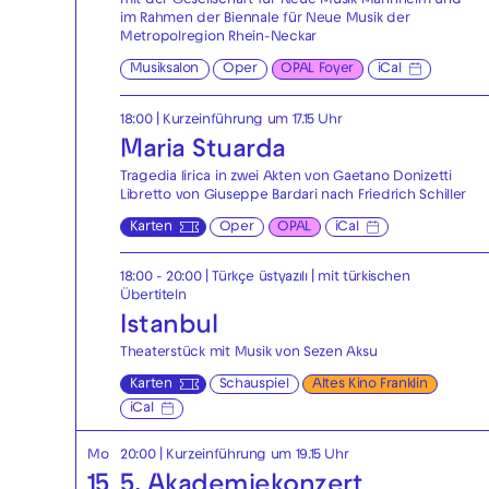
mit der Gesellschaft für Neue Musik Mannheim und
im Rahmen der Biennale für Neue Musik der
Metropolregion Rhein-Neckar
Musiksalon
Oper
OPAL Foyer
iCal
18:00
| Kurzeinführung um 17.15 Uhr
Maria Stuarda
Tragedia lirica in zwei Akten von Gaetano Donizetti
Libretto von Giuseppe Bardari nach Friedrich Schiller
Karten
Oper
OPAL
iCal
18:00 - 20:00
|
Türkçe üstyazılı | mit türkischen
Übertiteln
Istanbul
Theaterstück mit Musik von Sezen Aksu
Karten
Schauspiel
Altes Kino Franklin
iCal
Mo
20:00
| Kurzeinführung um 19.15 Uhr
15
5. Akademiekonzert