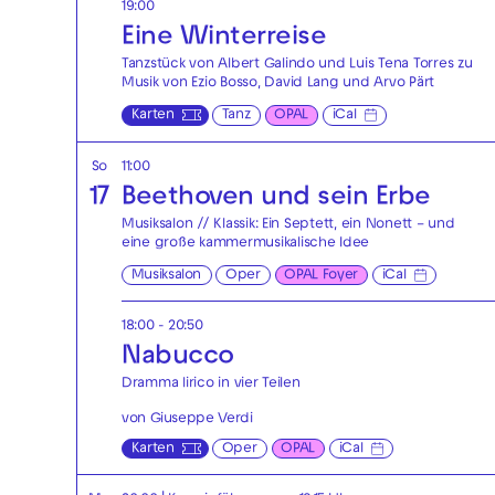
19:00
Eine Winterreise
Tanzstück von Albert Galindo und Luis Tena Torres zu
Musik von Ezio Bosso, David Lang und Arvo Pärt
Karten
Tanz
OPAL
iCal
So
11:00
17
Beethoven und sein Erbe
Musiksalon // Klassik: Ein Septett, ein Nonett – und
eine große kammermusikalische Idee
Musiksalon
Oper
OPAL Foyer
iCal
18:00 - 20:50
Nabucco
Dramma lirico in vier Teilen
von Giuseppe Verdi
Karten
Oper
OPAL
iCal