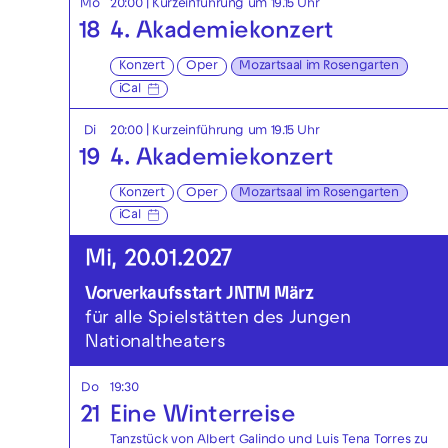
Mo
20:00
| Kurzeinführung um 19.15 Uhr
18
4. Akademiekonzert
Konzert
Oper
Mozartsaal im Rosengarten
iCal
Di
20:00
| Kurzeinführung um 19.15 Uhr
19
4. Akademiekonzert
Konzert
Oper
Mozartsaal im Rosengarten
iCal
Mi, 20.01.2027
Vorverkaufsstart JNTM März
für alle Spielstätten des Jungen
Nationaltheaters
Do
19:30
21
Eine Winterreise
Tanzstück von Albert Galindo und Luis Tena Torres zu