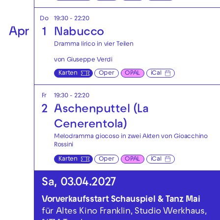
Do
19:30 - 22:20
Apr
1
Nabucco
Dramma lirico in vier Teilen
von Giuseppe Verdi
Karten
Oper
OPAL
iCal
Fr
19:30 - 22:20
2
Aschenputtel (La
Cenerentola)
Melodramma giocoso in zwei Akten von Gioacchino
Rossini
Karten
Oper
OPAL
iCal
Sa, 03.04.2027
Vorverkaufsstart Schauspiel & Tanz Mai
für Altes Kino Franklin, Studio Werkhaus,