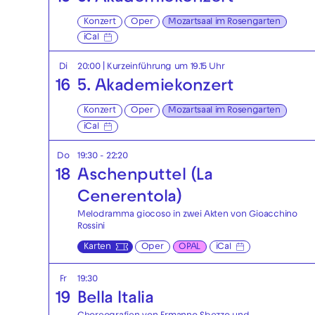
Konzert
Oper
Mozartsaal im Rosengarten
iCal
Di
20:00
| Kurzeinführung um 19.15 Uhr
16
5. Akademiekonzert
Konzert
Oper
Mozartsaal im Rosengarten
iCal
Do
19:30 - 22:20
18
Aschenputtel (La
Cenerentola)
Melodramma giocoso in zwei Akten von Gioacchino
Rossini
Karten
Oper
OPAL
iCal
Fr
19:30
19
Bella Italia