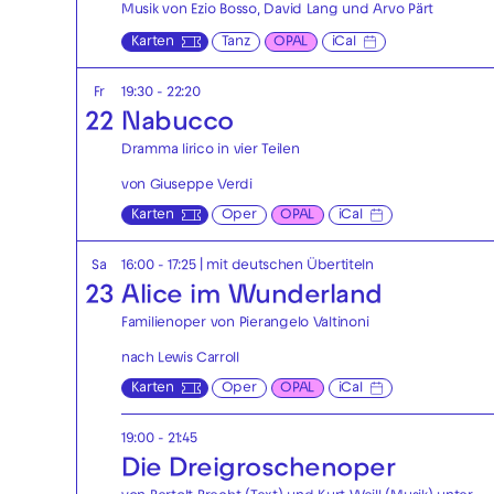
Musik von Ezio Bosso, David Lang und Arvo Pärt
Karten
Tanz
OPAL
iCal
Fr
19:30 - 22:20
22
Nabucco
Dramma lirico in vier Teilen
von Giuseppe Verdi
Karten
Oper
OPAL
iCal
Sa
16:00 - 17:25
|
mit deutschen Übertiteln
23
Alice im Wunderland
Familienoper von Pierangelo Valtinoni
nach Lewis Carroll
Karten
Oper
OPAL
iCal
19:00 - 21:45
Die Drei­groschen­oper