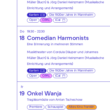
Müller (Buch) & Jörg Daniel Heinzmann (Musikalische
Einrichtung und Arrangements)
Karten
Die 1920er Jahre in Mannheim
Oper
OPAL
iCal
Do
19:30 - 22:30
18
Comedian Harmonists
Eine Erinnerung in mehreren Stimmen
Musiktheater von Cordula Däuper und Johannes
Müller (Buch) & Jörg Daniel Heinzmann (Musikalische
Einrichtung und Arrangements)
Karten
Die 1920er Jahre in Mannheim
Oper
OPAL
iCal
Fr
19
Onkel Wanja
Tragikkomödie von Anton Tschechow
Premiere
Schauspiel
Altes Kino Franklin