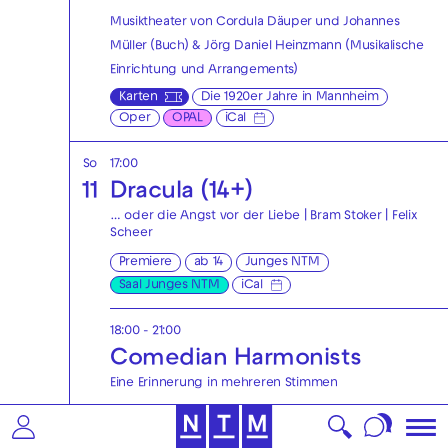
Musiktheater von Cordula Däuper und Johannes
Müller (Buch) & Jörg Daniel Heinzmann (Musikalische
Einrichtung und Arrangements)
Karten
Die 1920er Jahre in Mannheim
Oper
OPAL
iCal
So
17:00
11
Dracula (14+)
… oder die Angst vor der Liebe | Bram Stoker | Felix
Scheer
Premiere
ab 14
Junges NTM
Saal Junges NTM
iCal
18:00 - 21:00
Comedian Harmonists
Eine Erinnerung in mehreren Stimmen
Musiktheater von Cordula Däuper und Johannes
Müller (Buch) & Jörg Daniel Heinzmann (Musikalische