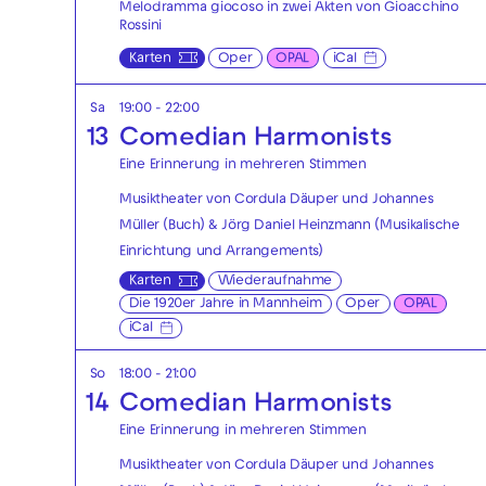
Melodramma giocoso in zwei Akten von Gioacchino
Rossini
Karten
Oper
OPAL
iCal
Sa
19:00 - 22:00
13
Comedian Harmonists
Eine Erinnerung in mehreren Stimmen
Musiktheater von Cordula Däuper und Johannes
Müller (Buch) & Jörg Daniel Heinzmann (Musikalische
Einrichtung und Arrangements)
Karten
Wiederaufnahme
Die 1920er Jahre in Mannheim
Oper
OPAL
iCal
So
18:00 - 21:00
14
Comedian Harmonists
Eine Erinnerung in mehreren Stimmen
Musiktheater von Cordula Däuper und Johannes