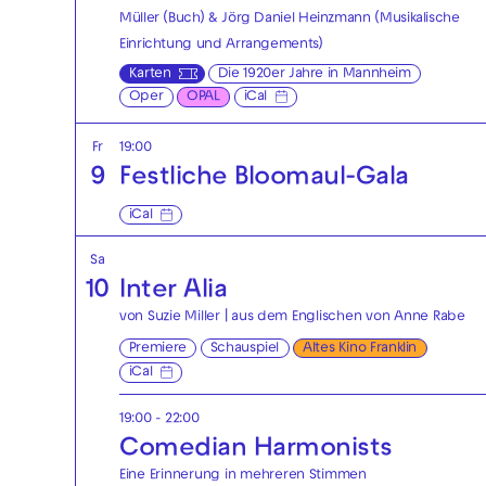
Müller (Buch) & Jörg Daniel Heinzmann (Musikalische
Einrichtung und Arrangements)
Karten
Die 1920er Jahre in Mannheim
Oper
OPAL
iCal
Fr
19:00
9
Festliche Bloomaul-Gala
iCal
Sa
10
Inter Alia
von Suzie Miller | aus dem Englischen von Anne Rabe
Premiere
Schauspiel
Altes Kino Franklin
iCal
19:00 - 22:00
Comedian Harmonists
Eine Erinnerung in mehreren Stimmen