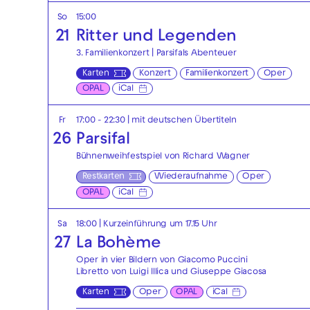
So
15:00
21
Ritter und Legenden
3. Familienkonzert | Parsifals Abenteuer
Karten
Konzert
Familienkonzert
Oper
OPAL
iCal
Fr
17:00 - 22:30
|
mit deutschen Übertiteln
26
Parsifal
Bühnenweihfestspiel von Richard Wagner
Restkarten
Wiederaufnahme
Oper
OPAL
iCal
Sa
18:00
| Kurzeinführung um 17.15 Uhr
27
La Bohème
Oper in vier Bildern von Giacomo Puccini
Libretto von Luigi Illica und Giuseppe Giacosa
Karten
Oper
OPAL
iCal