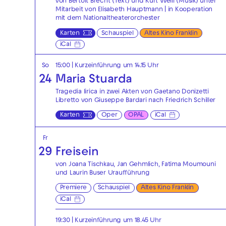
von Bertolt Brecht (Text) und Kurt Weill (Musik) unter
Mitarbeit von Elisabeth Hauptmann | in Kooperation
mit dem Nationaltheaterorchester
Karten
Schauspiel
Altes Kino Franklin
iCal
So
15:00
| Kurzeinführung um 14.15 Uhr
24
Maria Stuarda
Tragedia lirica in zwei Akten von Gaetano Donizetti
Libretto von Giuseppe Bardari nach Friedrich Schiller
Karten
Oper
OPAL
iCal
Fr
29
Freisein
von Joana Tischkau, Jan Gehmlich, Fatima Moumouni
und Laurin Buser Uraufführung
Premiere
Schauspiel
Altes Kino Franklin
iCal
19:30
| Kurzeinführung um 18.45 Uhr