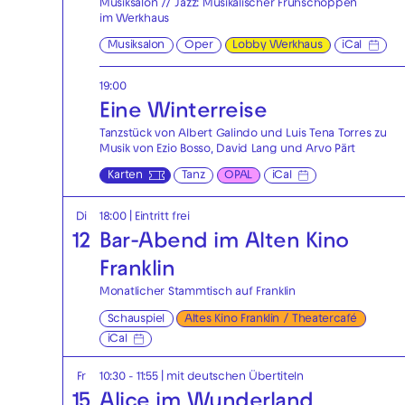
Musiksalon // Jazz: Musikalischer Frühschoppen
im Werkhaus
Musiksalon
Oper
Lobby Werkhaus
iCal
19:00
Eine Winterreise
Tanzstück von Albert Galindo und Luis Tena Torres zu
Musik von Ezio Bosso, David Lang und Arvo Pärt
Karten
Tanz
OPAL
iCal
Di
18:00
|
Eintritt frei
12
Bar-Abend im Alten Kino
Franklin
Monatlicher Stammtisch auf Franklin
Schauspiel
Altes Kino Franklin / Theatercafé
iCal
Fr
10:30 - 11:55
|
mit deutschen Übertiteln
15
Alice im Wunderland