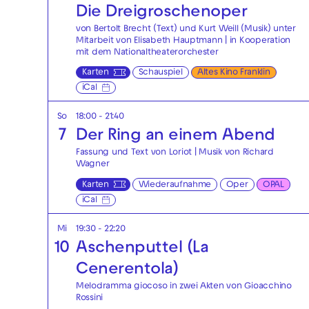
Die Drei­groschen­oper
von Bertolt Brecht (Text) und Kurt Weill (Musik) unter
Mitarbeit von Elisabeth Hauptmann | in Kooperation
mit dem Nationaltheaterorchester
Karten
Schauspiel
Altes Kino Franklin
iCal
So
18:00 - 21:40
7
Der Ring an einem Abend
Fassung und Text von Loriot | Musik von Richard
Wagner
Karten
Wiederaufnahme
Oper
OPAL
iCal
Mi
19:30 - 22:20
10
Aschenputtel (La
Cenerentola)
Melodramma giocoso in zwei Akten von Gioacchino
Rossini