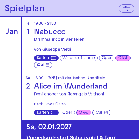
mit anschließender
Silvesterparty!
Zur Hauptnavigation springen
Spielplan
Schauspiel
Altes Kino Franklin
iCal
Dez
Zum Hauptinhalt springen
Zum Footer springen
Fr
19:00 - 21:50
Jan
1
Nabucco
Dramma lirico in vier Teilen
von Giuseppe Verdi
Karten
Wiederaufnahme
Oper
OPAL
iCal
Sa
16:00 - 17:25
|
mit deutschen Übertiteln
2
Alice im Wunderland
Familienoper von Pierangelo Valtinoni
nach Lewis Carroll
Karten
Oper
OPAL
iCal
Sa, 02.01.2027
Vorverkaufsstart Schauspiel & Tanz