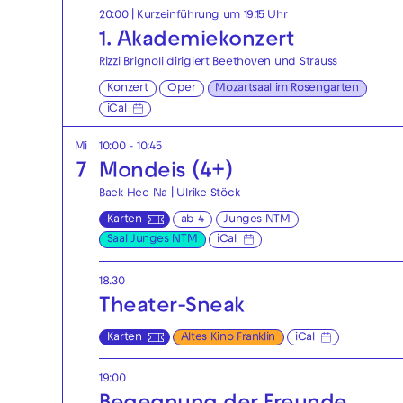
20:00
| Kurzeinführung um 19.15 Uhr
1. Akademie­konzert
Rizzi Brignoli dirigiert Beethoven und Strauss
Konzert
Oper
Mozartsaal im Rosengarten
iCal
Mi
10:00 - 10:45
7
Mondeis (4+)
Baek Hee Na | Ulrike Stöck
Karten
ab 4
Junges NTM
Saal Junges NTM
iCal
18.30
Theater-Sneak
Karten
Altes Kino Franklin
iCal
19:00