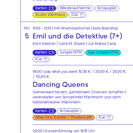
Karten
Wiederaufnahme
Schauspiel
Studio Werkhaus
iCal
Mo
11:00 - 12:10
| mit Anschlussformat
|
Early Boarding
5
Emil und die Detektive (7+)
Erich Kästner | Jutta M. Staerk | Juli Mahid Carly
Karten
Junges NTM
Saal Junges NTM
iCal
19:00
| pay what you want 15,00 € / 20,00 € / 25,00 €
/ 30,00 €
Dancing Queens
Gemeinsam tanzen, gemeinsam Chancen schaffen |
veranstaltet von Soroptimist Mannheim und dem
Nationaltheater Mannheim
Karten
Schauspiel
Altes Kino Franklin / Theatercafé
iCal
20:00
| Kurzeinführung um 19.15 Uhr