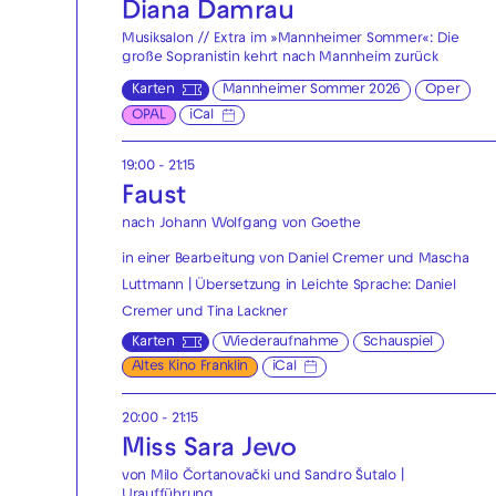
Diana Damrau
Musiksalon // Extra im »Mannheimer Sommer«: Die
große Sopranistin kehrt nach Mannheim zurück
Karten
Mannheimer Sommer 2026
Oper
OPAL
iCal
19:00 - 21:15
Faust
nach Johann Wolfgang von Goethe
in einer Bearbeitung von Daniel Cremer und Mascha
Luttmann | Übersetzung in Leichte Sprache: Daniel
Cremer und Tina Lackner
Karten
Wiederaufnahme
Schauspiel
Altes Kino Franklin
iCal
20:00 - 21:15
Miss Sara Jevo
von Milo Čortanovački und Sandro Šutalo |
Uraufführung