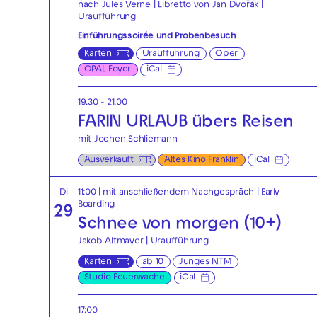
nach Jules Verne | Libretto von Jan Dvořák |
Uraufführung
Einführungssoirée und Probenbesuch
Karten
Uraufführung
Oper
OPAL Foyer
iCal
19.30 - 21.00
FARIN URLAUB übers Reisen
mit Jochen Schliemann
Ausverkauft
Altes Kino Franklin
iCal
Di
11:00
| mit anschließendem Nachgespräch
|
Early
Boarding
29
Schnee von morgen (10+)
Jakob Altmayer | Uraufführung
Karten
ab 10
Junges NTM
Studio Feuerwache
iCal
17:00