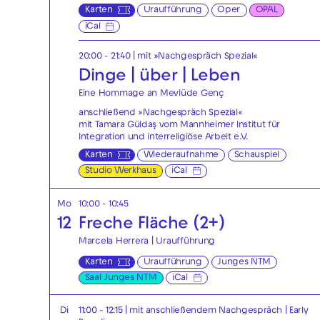
Karten
Uraufführung
Oper
OPAL
iCal
20:00 - 21:40
| mit »Nachgespräch Spezial«
Dinge | über | Leben
Eine Hommage an Mevlüde Genç
anschließend »Nachgespräch Spezial«
mit Tamara Güldaş vom Mannheimer Institut für
Integration und interreligiöse Arbeit e.V.
Karten
Wiederaufnahme
Schauspiel
Studio Werkhaus
iCal
Mo
10:00 - 10:45
12
Freche Fläche (2+)
Marcela Herrera | Uraufführung
Karten
Uraufführung
Junges NTM
Saal Junges NTM
iCal
Di
11:00 - 12:15
| mit anschließendem Nachgespräch
|
Early