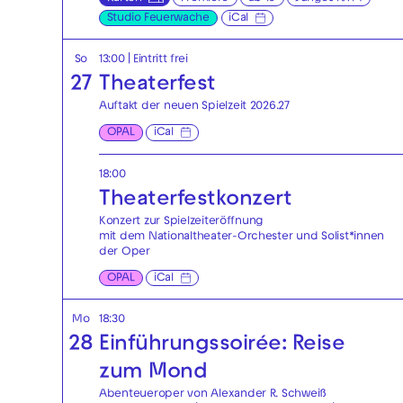
Studio Feuerwache
iCal
So
13:00
|
Eintritt frei
27
Theaterfest
Auftakt der neuen Spielzeit 2026.27
OPAL
iCal
18:00
Theaterfest­konzert
Konzert zur Spielzeiteröffnung
mit dem Nationaltheater-Orchester und Solist*innen
der Oper
OPAL
iCal
Mo
18:30
28
Einführungssoirée: Reise
zum Mond
Abenteueroper von Alexander R. Schweiß