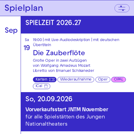
Zur Hauptnavigation springen
Spielplan
Zum Hauptinhalt springen
Zum Footer springen
SPIELZEIT 2026.27
Sep
Sa
19:00
|
mit Live-Audiodeskription
|
mit deutschen
Übertiteln
19
Die Zauberflöte
Große Oper in zwei Aufzügen
von Wolfgang Amadeus Mozart
Libretto von Emanuel Schikaneder
Karten
Wiederaufnahme
Oper
OPAL
iCal
So, 20.09.2026
Vorverkaufsstart JNTM November
für alle Spielstätten des Jungen
Nationaltheaters