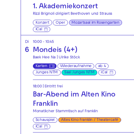
1. Akademie­konzert
Rizzi Brignoli dirigiert Beethoven und Strauss
Konzert
Oper
Mozartsaal im Rosengarten
iCal
Di
10:00 - 10:45
6
Mondeis (4+)
Baek Hee Na | Ulrike Stöck
Karten
Wiederaufnahme
ab 4
Junges NTM
Saal Junges NTM
iCal
18:00
|
Eintritt frei
Bar-Abend im Alten Kino
Franklin
Monatlicher Stammtisch auf Franklin
Schauspiel
Altes Kino Franklin / Theatercafé
iCal