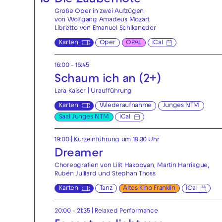
18
Die Zauberflöte
Große Oper in zwei Aufzügen
von Wolfgang Amadeus Mozart
Libretto von Emanuel Schikaneder
Karten
Oper
OPAL
iCal
16:00 - 16:45
Schaum ich an (2+)
Lara Kaiser | Uraufführung
Karten
Wiederaufnahme
Junges NTM
Saal Junges NTM
iCal
19:00
| Kurzeinführung um 18.30 Uhr
Dreamer
Choreografien von Lilit Hakobyan, Martin Harriague,
Rubén Julliard und Stephan Thoss
Karten
Tanz
Altes Kino Franklin
iCal
20:00 - 21:35
|
Relaxed Performance