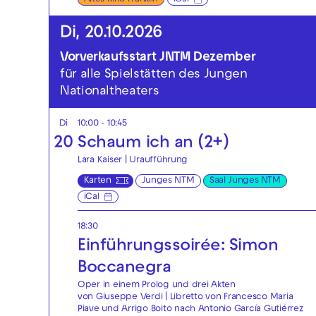
Di, 20.10.2026
Vorverkaufsstart JNTM Dezember
für alle Spielstätten des Jungen
Nationaltheaters
Di
10:00 - 10:45
20
Schaum ich an (2+)
Lara Kaiser | Uraufführung
Karten
Junges NTM
Saal Junges NTM
iCal
18:30
Einführungssoirée: Simon
Boccanegra
Oper in einem Prolog und drei Akten
von Giuseppe Verdi | Libretto von Francesco Maria
Piave und Arrigo Boito nach Antonio García Gutiérrez