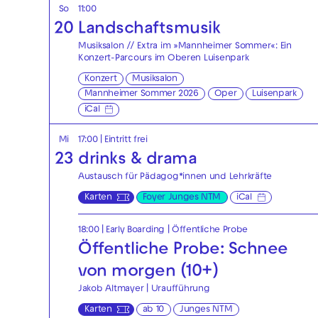
So
11:00
20
Landschaftsmusik
Musiksalon // Extra im »Mannheimer Sommer«: Ein
Konzert-Parcours im Oberen Luisenpark
Konzert
Musiksalon
Mannheimer Sommer 2026
Oper
Luisenpark
iCal
Mi
17:00
|
Eintritt frei
23
drinks & drama
Austausch für Pädagog*innen und Lehrkräfte
Karten
Foyer Junges NTM
iCal
18:00
|
Early Boarding
|
Öffentliche Probe
Öffentliche Probe: Schnee
von morgen (10+)
Jakob Altmayer | Uraufführung
Karten
ab 10
Junges NTM