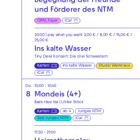
Begegnung der Freunde
und Förderer des NTM
OPAL Foyer
iCal
20:00
| pay what you want 3,00 € / 8,00 € / 15,00 € /
25,00 €
Ins kalte Wasser
Tiny Desk Konzert: Die drei Schwestern
Karten
Ins kalte Wasser
Studio Werkhaus
iCal
Do
10:00 - 10:45
8
Mondeis (4+)
Baek Hee Na | Ulrike Stöck
Karten
ab 4
Junges NTM
Saal Junges NTM
iCal
17:30 - 21:00