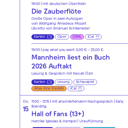
19:00
|
mit deutschen Übertiteln
Die Zauberflöte
Große Oper in zwei Aufzügen
von Wolfgang Amadeus Mozart
Libretto von Emanuel Schikaneder
Karten
Oper
OPAL
iCal
19:00
| pay what you want 0,00 € – 25,00 €
Mannheim liest ein Buch
2026 Auftakt
Lesung & Gespräch mit Necati Öziri
Karten
Lesung
Schauspiel
Altes Kino Franklin
iCal
Do
11:00 - 12:15
| mit anschließendem Nachgespräch
|
Early
Boarding
15
Hall of Fans (13+)
Henrike Iglesias & Hempel | Uraufführung