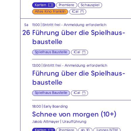
Karten
Premiere
Schauspiel
Altes Kino Franklin
iCal
Sa
11:00
|
Eintritt frei - Anmeldung erforderlich
26
Führung über die Spielhaus­
baustelle
Spielhaus Baustelle
iCal
13:00
|
Eintritt frei - Anmeldung erforderlich
Führung über die Spielhaus­
baustelle
Spielhaus Baustelle
iCal
18:00
|
Early Boarding
Schnee von morgen (10+)
Jakob Altmayer | Uraufführung
Karten
Premiere
ab 10
Junges NTM