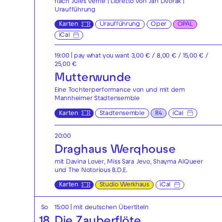
nach Jules Verne | Libretto von Jan Dvořák |
Uraufführung
Karten
Uraufführung
Oper
OPAL
iCal
19:00
| pay what you want 3,00 € / 8,00 € / 15,00 € /
25,00 €
Mutterwunde
Eine Tochterperformance von und mit dem
Mannheimer Stadtensemble
Karten
Stadtensemble
R4
iCal
20:00
Draghaus Werqhouse
mit Davina Lover, Miss Sara Jevo, Shayma AlQueer
und The Notorious B.D.E.
Karten
Studio Werkhaus
iCal
So
15:00
|
mit deutschen Übertiteln