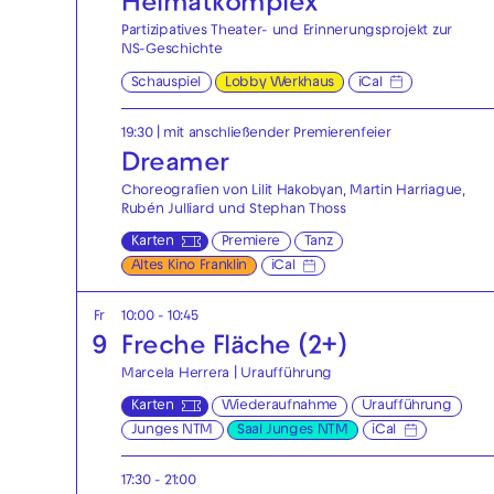
Heimatkomplex
Partizipatives Theater- und Erinnerungsprojekt zur
NS-Geschichte
Schauspiel
Lobby Werkhaus
iCal
19:30
| mit anschließender Premierenfeier
Dreamer
Choreografien von Lilit Hakobyan, Martin Harriague,
Rubén Julliard und Stephan Thoss
Karten
Premiere
Tanz
Altes Kino Franklin
iCal
Fr
10:00 - 10:45
9
Freche Fläche (2+)
Marcela Herrera | Uraufführung
Karten
Wiederaufnahme
Uraufführung
Junges NTM
Saal Junges NTM
iCal
17:30 - 21:00