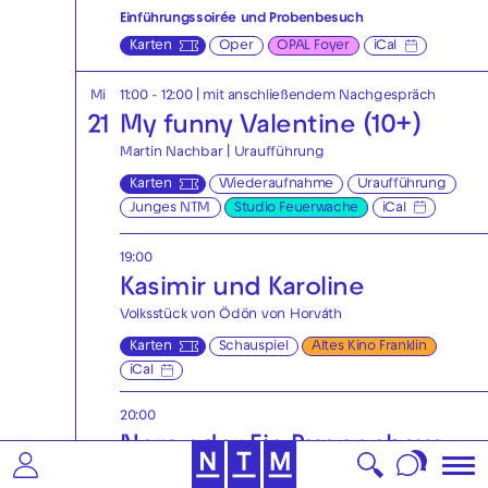
Einführungssoirée und Probenbesuch
Karten
Oper
OPAL Foyer
iCal
Mi
11:00 - 12:00
| mit anschließendem Nachgespräch
21
My funny Valentine (10+)
Martin Nachbar | Uraufführung
Karten
Wiederaufnahme
Uraufführung
Junges NTM
Studio Feuerwache
iCal
19:00
Kasimir und Karoline
Volksstück von Ödön von Horváth
Karten
Schauspiel
Altes Kino Franklin
iCal
20:00
Nora oder Ein Puppenhaus
von Henrik Ibsen | Deutsch von Hinrich Schmidt-