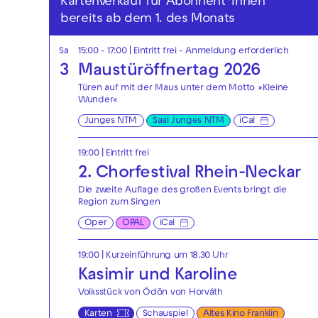
Kartenverkauf für Abonnent*innen
bereits ab dem 1. des Monats
Sa
15:00 - 17:00
|
Eintritt frei - Anmeldung erforderlich
3
Maustüröffnertag 2026
Türen auf mit der Maus unter dem Motto »Kleine
Wunder«
Junges NTM
Saal Junges NTM
iCal
19:00
|
Eintritt frei
2. Chorfestival Rhein-Neckar
Die zweite Auflage des großen Events bringt die
Region zum Singen
Oper
OPAL
iCal
19:00
| Kurzeinführung um 18.30 Uhr
Kasimir und Karoline
Volksstück von Ödön von Horváth
Karten
Schauspiel
Altes Kino Franklin