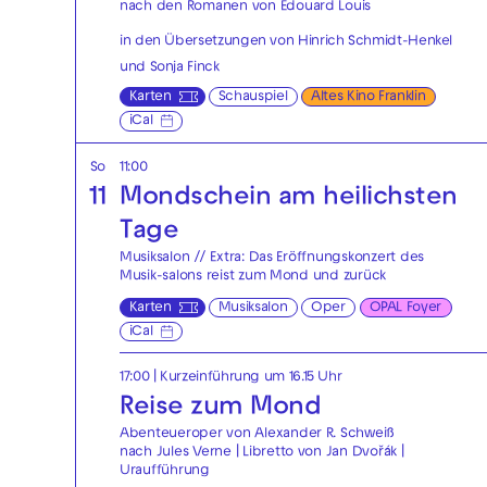
nach den Romanen von Édouard Louis
in den Übersetzungen von Hinrich Schmidt-Henkel
und Sonja Finck
Karten
Schauspiel
Altes Kino Franklin
iCal
So
11:00
11
Mondschein am heilichsten
Tage
Musiksalon // Extra: Das Eröffnungskonzert des
Musik-salons reist zum Mond und zurück
Karten
Musiksalon
Oper
OPAL Foyer
iCal
17:00
| Kurzeinführung um 16.15 Uhr
Reise zum Mond
Abenteueroper von Alexander R. Schweiß
nach Jules Verne | Libretto von Jan Dvořák |
Uraufführung