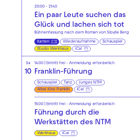
20:00 - 21:40
Ein paar Leute suchen das
Glück und lachen sich tot
Bühnenfassung nach dem Roman von Sibylle Berg
Karten
Wiederaufnahme
Schauspiel
Studio Werkhaus
iCal
Sa
14:00
|
Eintritt frei - Anmeldung erforderlich
10
Franklin-Führung
Schauspiel
Tanz
Junges NTM
Altes Kino Franklin
iCal
15:00
|
Eintritt frei - Anmeldung erforderlich
Führung durch die
Werkstätten des NTM
Werkhaus
iCal