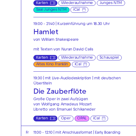
Karten
Wiederaufnahme
Junges NTM
Saal Junges NTM
iCal
19:00 - 21:40
| Kurzeinführung um 18.30 Uhr
Hamlet
von William Shakespeare
mit Texten von Nuran David Calis
Karten
Wiederaufnahme
Schauspiel
Altes Kino Franklin
iCal
19:30
|
mit Live-Audiodeskription
|
mit deutschen
Übertiteln
Die Zauberflöte
Große Oper in zwei Aufzügen
von Wolfgang Amadeus Mozart
Libretto von Emanuel Schikaneder
Karten
Oper
OPAL
iCal
Fr
11:00 - 12:10
| mit Anschlussformat
|
Early Boarding