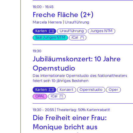
16:00 - 16:45
Freche Fläche (2+)
Marcela Herrera | Uraufführung
Karten
Uraufführung
Junges NTM
Saal Junges NTM
iCal
19:30
Jubiläumskonzert: 10 Jahre
Opernstudio
Das Internationale Opernstudio des Nationaltheaters
feiert sein 10-jähriges Bestehen
Karten
Konzert
Opernstudio
Oper
OPAL
iCal
19:30 - 20:55
|
Theatertag: 50% Kartenrabatt!
Die Freiheit einer Frau:
Monique bricht aus