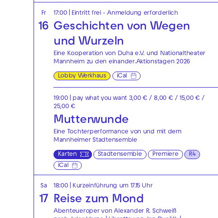
Fr
17:00
|
Eintritt frei - Anmeldung erforderlich
16
Geschichten von Wegen
und Wurzeln
Eine Kooperation von Duha e.V. und Nationaltheater
Mannheim zu den einander.Aktionstagen 2026
Lobby Werkhaus
iCal
19:00
| pay what you want 3,00 € / 8,00 € / 15,00 € /
25,00 €
Mutterwunde
Eine Tochterperformance von und mit dem
Mannheimer Stadtensemble
Karten
Stadtensemble
Premiere
R4
iCal
Sa
18:00
| Kurzeinführung um 17.15 Uhr
17
Reise zum Mond
Abenteueroper von Alexander R. Schweiß