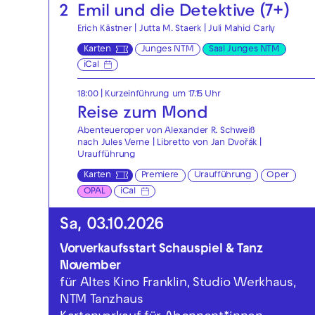
2
Emil und die Detektive (7+)
Erich Kästner | Jutta M. Staerk | Juli Mahid Carly
Karten
Junges NTM
Saal Junges NTM
iCal
18:00
| Kurzeinführung um 17.15 Uhr
Reise zum Mond
Abenteueroper von Alexander R. Schweiß
nach Jules Verne | Libretto von Jan Dvořák |
Uraufführung
Karten
Premiere
Uraufführung
Oper
OPAL
iCal
Sa, 03.10.2026
Vorverkaufsstart Schauspiel & Tanz
November
für Altes Kino Franklin, Studio Werkhaus,
NTM Tanzhaus