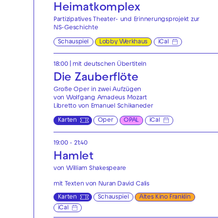
Heimatkomplex
Partizipatives Theater- und Erinnerungsprojekt zur
NS-Geschichte
Schauspiel
Lobby Werkhaus
iCal
18:00
|
mit deutschen Übertiteln
Die Zauberflöte
Große Oper in zwei Aufzügen
von Wolfgang Amadeus Mozart
Libretto von Emanuel Schikaneder
Karten
Oper
OPAL
iCal
19:00 - 21:40
Hamlet
von William Shakespeare
mit Texten von Nuran David Calis
Karten
Schauspiel
Altes Kino Franklin
iCal