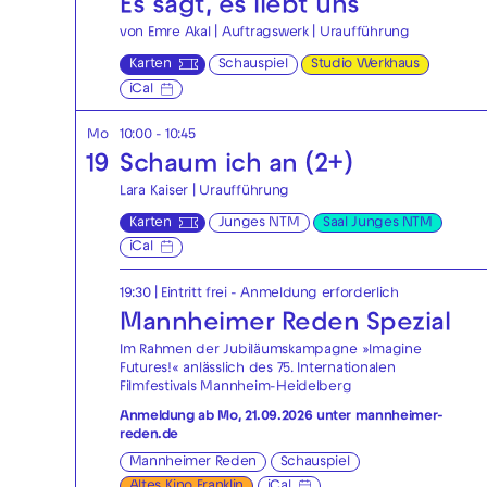
Es sagt, es liebt uns
von Emre Akal | Auftragswerk | Uraufführung
Karten
Schauspiel
Studio Werkhaus
iCal
Mo
10:00 - 10:45
19
Schaum ich an (2+)
Lara Kaiser | Uraufführung
Karten
Junges NTM
Saal Junges NTM
iCal
19:30
|
Eintritt frei - Anmeldung erforderlich
Mannheimer Reden Spezial
Im Rahmen der Jubiläumskampagne »Imagine
Futures!« anlässlich des 75. Internationalen
Filmfestivals Mannheim-Heidelberg
Anmeldung ab Mo, 21.09.2026 unter
mannheimer-
reden.de
Mannheimer Reden
Schauspiel
Altes Kino Franklin
iCal