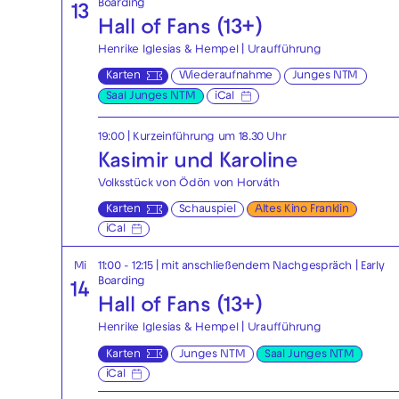
Boarding
13
Hall of Fans (13+)
Henrike Iglesias & Hempel | Uraufführung
Karten
Wiederaufnahme
Junges NTM
Saal Junges NTM
iCal
19:00
| Kurzeinführung um 18.30 Uhr
Kasimir und Karoline
Volksstück von Ödön von Horváth
Karten
Schauspiel
Altes Kino Franklin
iCal
Mi
11:00 - 12:15
| mit anschließendem Nachgespräch
|
Early
Boarding
14
Hall of Fans (13+)
Henrike Iglesias & Hempel | Uraufführung
Karten
Junges NTM
Saal Junges NTM
iCal