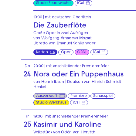
Studio Feuerwache
iCal
19:30
|
mit deutschen Übertiteln
Die Zauberflöte
Große Oper in zwei Aufzügen
von Wolfgang Amadeus Mozart
Libretto von Emanuel Schikaneder
Karten
Oper
OPAL
iCal
Do
20:00
| mit anschließender Premierenfeier
24
Nora oder Ein Puppenhaus
von Henrik Ibsen | Deutsch von Hinrich Schmidt-
Henkel
Ausverkauft
Premiere
Schauspiel
Studio Werkhaus
iCal
Fr
19:00
| mit anschließender Premierenfeier
25
Kasimir und Karoline
Volksstück von Ödön von Horváth