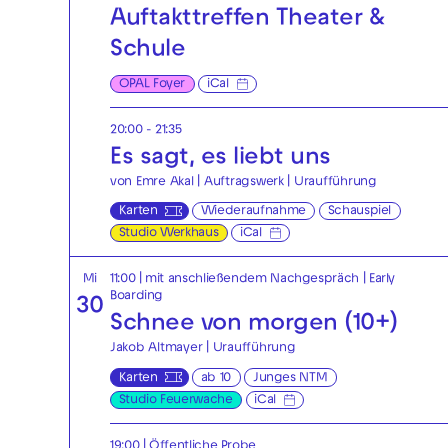
Auftakttreffen Theater &
Schule
OPAL Foyer
iCal
20:00 - 21:35
Es sagt, es liebt uns
von Emre Akal | Auftragswerk | Uraufführung
Karten
Wiederaufnahme
Schauspiel
Studio Werkhaus
iCal
Mi
11:00
| mit anschließendem Nachgespräch
|
Early
Boarding
30
Schnee von morgen (10+)
Jakob Altmayer | Uraufführung
Karten
ab 10
Junges NTM
Studio Feuerwache
iCal
19:00
|
Öffentliche Probe