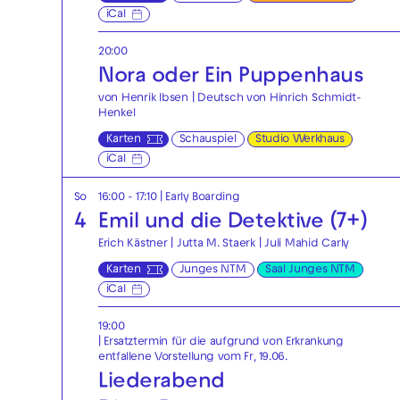
iCal
20:00
Nora oder Ein Puppenhaus
von Henrik Ibsen | Deutsch von Hinrich Schmidt-
Henkel
Karten
Schauspiel
Studio Werkhaus
iCal
So
16:00 - 17:10
|
Early Boarding
4
Emil und die Detektive (7+)
Erich Kästner | Jutta M. Staerk | Juli Mahid Carly
Karten
Junges NTM
Saal Junges NTM
iCal
19:00
| Ersatztermin für die aufgrund von Erkrankung
entfallene Vorstellung vom Fr, 19.06.
Liederabend