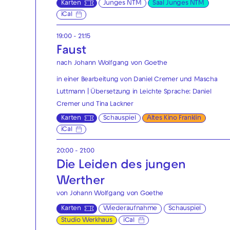
Karten
Junges NTM
Saal Junges NTM
iCal
19:00 - 21:15
Faust
nach Johann Wolfgang von Goethe
in einer Bearbeitung von Daniel Cremer und Mascha
Luttmann | Übersetzung in Leichte Sprache: Daniel
Cremer und Tina Lackner
Karten
Schauspiel
Altes Kino Franklin
iCal
20:00 - 21:00
Die Leiden des jungen
Werther
von Johann Wolfgang von Goethe
Karten
Wiederaufnahme
Schauspiel
Studio Werkhaus
iCal