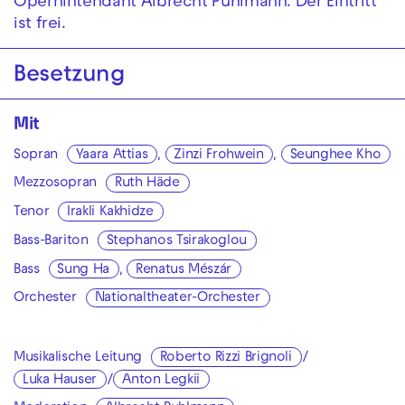
Opernintendant Albrecht Puhlmann. Der Eintritt
ist frei.
Besetzung
Mit
Sopran
Yaara Attias
,
Zinzi Frohwein
,
Seunghee Kho
Mezzosopran
Ruth Häde
Tenor
Irakli Kakhidze
Bass-Bariton
Stephanos Tsirakoglou
Bass
Sung Ha
,
Renatus Mészár
Orchester
Nationaltheater-Orchester
Musikalische Leitung
Roberto Rizzi Brignoli
/
Luka Hauser
/
Anton Legkii