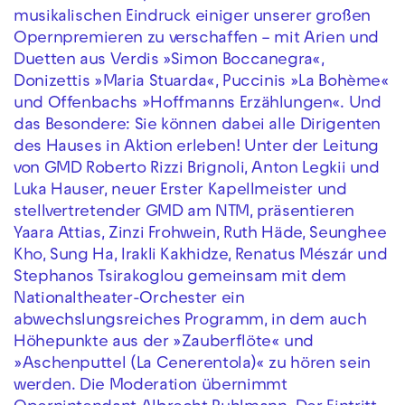
musikalischen Eindruck einiger unserer großen
Opernpremieren zu verschaffen – mit Arien und
Duetten aus Verdis »Simon Boccanegra«,
Donizettis »Maria Stuarda«, Puccinis »La Bohème«
und Offenbachs »Hoffmanns Erzählungen«. Und
das Besondere: Sie können dabei alle Dirigenten
des Hauses in Aktion erleben! Unter der Leitung
von GMD Roberto Rizzi Brignoli, Anton Legkii und
Luka Hauser, neuer Erster Kapellmeister und
stellvertretender GMD am NTM, präsentieren
Yaara Attias, Zinzi Frohwein, Ruth Häde, Seunghee
Kho, Sung Ha, Irakli Kakhidze, Renatus Mészár und
Stephanos Tsirakoglou gemeinsam mit dem
Nationaltheater-Orchester ein
abwechslungsreiches Programm, in dem auch
Höhepunkte aus der »Zauberflöte« und
»Aschenputtel (La Cenerentola)« zu hören sein
werden. Die Moderation übernimmt