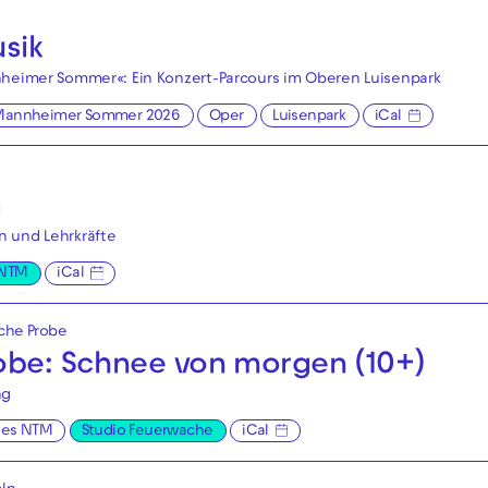
sik
nheimer Sommer«: Ein Konzert-Parcours im Oberen Luisenpark
Mannheimer Sommer 2026
Oper
Luisenpark
iCal
a
 und Lehrkräfte
 NTM
iCal
iche Probe
robe: Schnee von morgen (10+)
ng
ges NTM
Studio Feuerwache
iCal