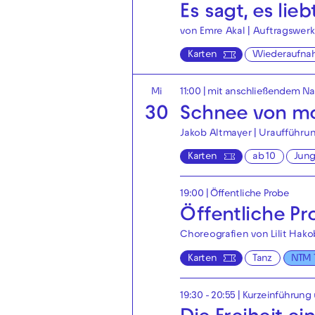
Es sagt, es lieb
von Emre Akal | Auftragswerk
Karten
Wiederaufna
Mi
11:00
| mit anschließendem N
30
Schnee von mo
Jakob Altmayer | Uraufführu
Karten
ab 10
Jun
19:00
|
Öffentliche Probe
Öffentliche P
Choreografien von Lilit Hako
Karten
Tanz
NTM 
19:30 - 20:55
| Kurzeinführung