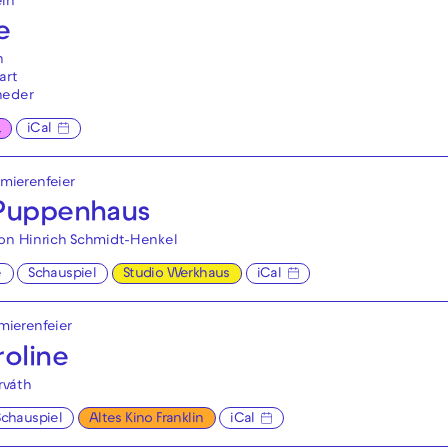
eln
e
n
art
neder
L
iCal
emierenfeier
 Puppenhaus
von Hinrich Schmidt-Henkel
e
Schauspiel
Studio Werkhaus
iCal
emierenfeier
roline
rváth
Schauspiel
Altes Kino Franklin
iCal