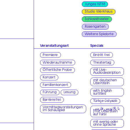
Junges NTM
Studio Werkhaus
Schlosstheater
Rosengarten
Weitere Spielorte
Veranstaltungsart
Specials
Premiere
Eintritt frei
Wiederaufnahme
Theatertag
Öffentliche Probe
mit Live-
Audiodeskription
Konzert
mit deutschen
Übertiteln
Familienkonzert
with English
Führung
Lesung
surtitles
Barrierefrei
Türkçe üstyazılı
Vormittagsvorstellungen
با بالانویس فارسی
im Schauspiel
| mit Übertiteln
auf Farsi
mit wenig oder
ohne Sprache