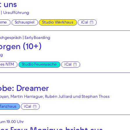
t uns
 | Uraufführung
hme
Schauspiel
Studio Werkhaus
iCal
achgespräch
|
Early Boarding
rgen (10+)
ng
ges NTM
Studio Feuerwache
iCal
robe: Dreamer
byan, Martin Harriague, Rubén Julliard und Stephan Thoss
Tanzhaus
iCal
 um 19.00 Uhr