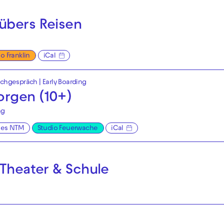
übers Reisen
o Franklin
iCal
achgespräch
|
Early Boarding
rgen (10+)
ng
ges NTM
Studio Feuerwache
iCal
 Theater & Schule