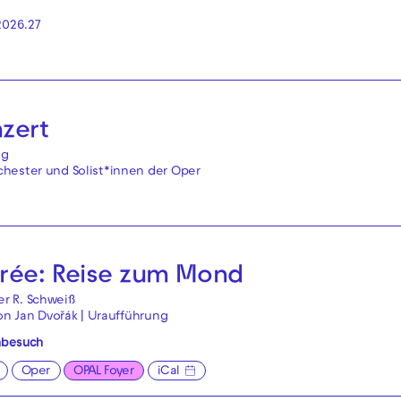
2026.27
nzert
ng
hester und Solist*innen der Oper
irée: Reise zum Mond
r R. Schweiß
von Jan Dvořák | Uraufführung
nbesuch
Oper
OPAL Foyer
iCal