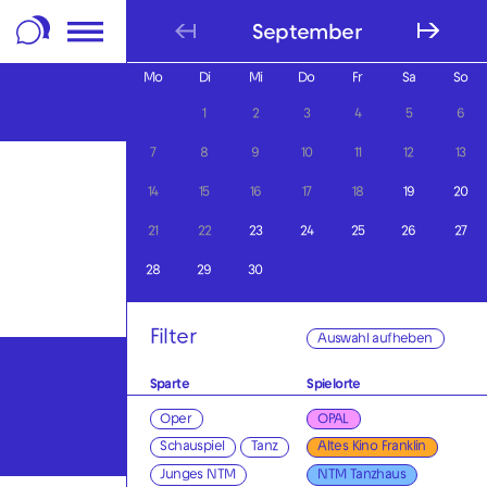
m Footer springen
September
Mo
Di
Mi
Do
Fr
Sa
So
1
2
3
4
5
6
7
8
9
10
11
12
13
14
15
16
17
18
19
20
21
22
23
24
25
26
27
28
29
30
Filter
Auswahl aufheben
Sparte
Spielorte
Oper
OPAL
Schauspiel
Tanz
Altes Kino Franklin
Junges NTM
NTM Tanzhaus