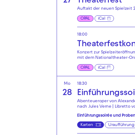
27
Theaterfest
Auftakt der neuen Spielzeit 
OPAL
iCal
18:00
Theaterfest­ko
Konzert zur Spielzeiteröffnu
mit dem Nationaltheater-Orc
OPAL
iCal
Mo
18:30
28
Einführungsso
Abenteueroper von Alexande
nach Jules Verne | Libretto 
Einführungssoirée und Probe
Karten
Uraufführung