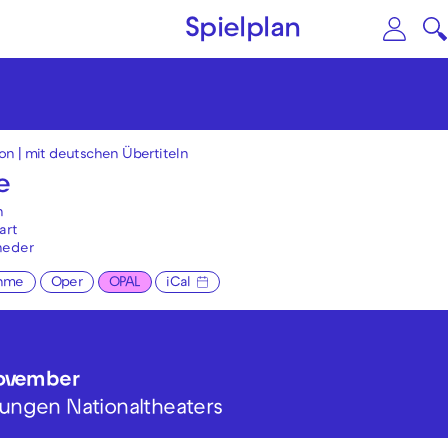
Zum Hauptinhalt springen
Zu
Spielplan
ion
|
mit deutschen Übertiteln
e
n
art
neder
hme
Oper
OPAL
iCal
November
 Jungen Nationaltheaters