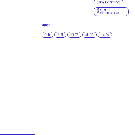
Early Boarding
Relaxed
Performance
Alter
0-5
6-9
10-12
ab 13
ab 14