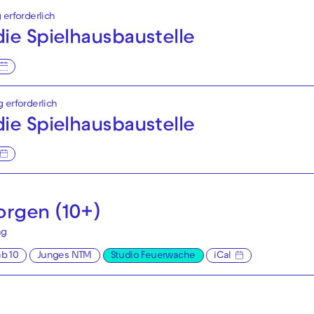
 erforderlich
ie Spielhaus­baustelle
g erforderlich
ie Spielhaus­baustelle
rgen (10+)
ng
ab 10
Junges NTM
Studio Feuerwache
iCal