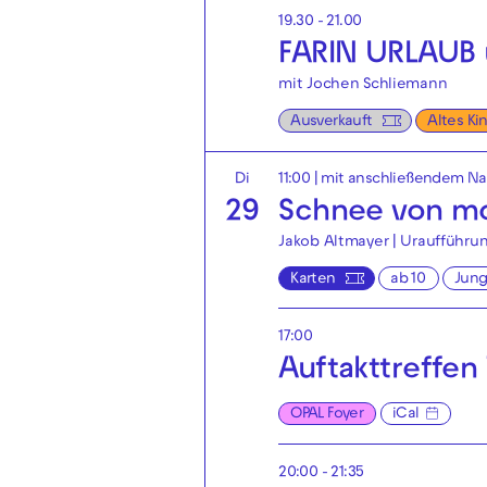
19.30 - 21.00
FARIN URLAUB 
mit Jochen Schliemann
Ausverkauft
Altes Kin
Di
11:00
| mit anschließendem N
29
Schnee von mo
Jakob Altmayer | Uraufführu
Karten
ab 10
Jun
17:00
Auftakttreffen
OPAL Foyer
iCal
20:00 - 21:35