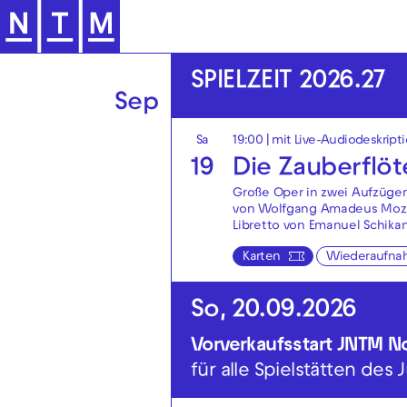
Zur Hauptnavigation springen
SPIELZEIT 2026.27
Sep
Sa
19:00
|
mit Live-Audiodeskript
19
Die Zauberflöt
Große Oper in zwei Aufzüge
von Wolfgang Amadeus Moz
Libretto von Emanuel Schika
Karten
Wiederaufna
So, 20.09.2026
Vorverkaufsstart JNTM 
für alle Spielstätten des