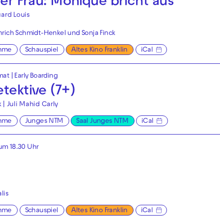
ner Frau: Monique bricht aus
ard Louis
rich Schmidt-Henkel und Sonja Finck
hme
Schauspiel
Altes Kino Franklin
iCal
mat
|
Early Boarding
tektive (7+)
k | Juli Mahid Carly
hme
Junges NTM
Saal Junges NTM
iCal
um 18.30 Uhr
lis
hme
Schauspiel
Altes Kino Franklin
iCal