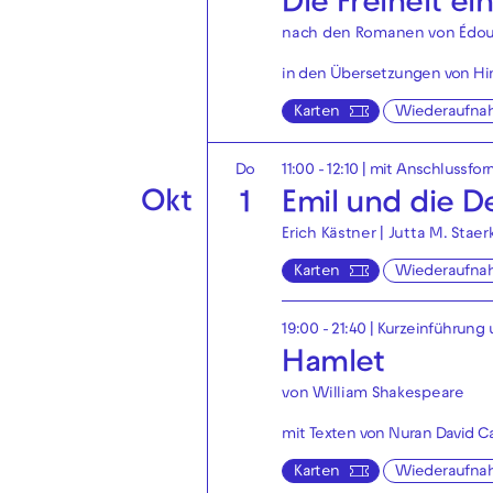
Die Freiheit ei
nach den Romanen von Édou
in den Übersetzungen von Hin
Karten
Wiederaufna
Do
11:00 - 12:10
| mit Anschlussfor
Okt
1
Emil und die De
Erich Kästner | Jutta M. Staer
Karten
Wiederaufna
19:00 - 21:40
| Kurzeinführung 
Hamlet
von William Shakespeare
mit Texten von Nuran David Ca
Karten
Wiederaufna