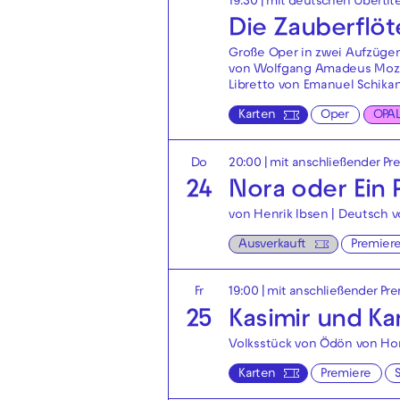
19:30
|
mit deutschen Übertit
Die Zauberflöt
Große Oper in zwei Aufzüge
von Wolfgang Amadeus Moz
Libretto von Emanuel Schika
Karten
Oper
OPA
Do
20:00
| mit anschließender Pr
24
Nora oder Ein
von Henrik Ibsen | Deutsch 
Ausverkauft
Premier
Fr
19:00
| mit anschließender Pr
25
Kasimir und Ka
Volksstück von Ödön von Ho
Karten
Premiere