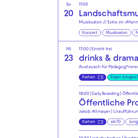
So
11:00
20
Landschaftsmu
Musiksalon // Extra im »Man
Konzert
Musiksalon
Mi
17:00
|
Eintritt frei
23
drinks & dram
Austausch für Pädagog*innen
Karten
Foyer Junges
18:00
|
Early Boarding
|
Öffentl
Öffentliche P
Jakob Altmayer | Uraufführu
Karten
ab 10
Jun