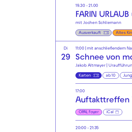
19.30 - 21.00
FARIN URLAUB 
mit Jochen Schliemann
Ausverkauft
Altes Kin
Di
11:00
| mit anschließendem N
29
Schnee von mo
Jakob Altmayer | Uraufführu
Karten
ab 10
Jun
17:00
Auftakttreffen
OPAL Foyer
iCal
20:00 - 21:35