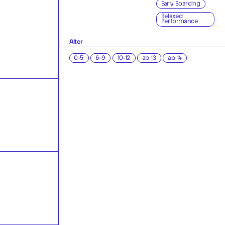
Early Boarding
Relaxed
Performance
Alter
0-5
6-9
10-12
ab 13
ab 14