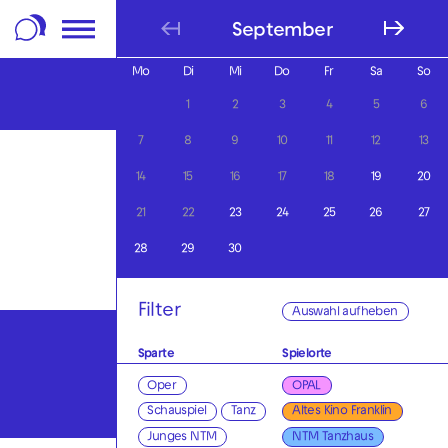
m Footer springen
September
Mo
Di
Mi
Do
Fr
Sa
So
1
2
3
4
5
6
7
8
9
10
11
12
13
14
15
16
17
18
19
20
21
22
23
24
25
26
27
28
29
30
Filter
Auswahl aufheben
Sparte
Spielorte
Oper
OPAL
Schauspiel
Tanz
Altes Kino Franklin
Junges NTM
NTM Tanzhaus