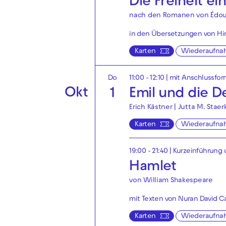
Die Freiheit ei
nach den Romanen von Édou
in den Übersetzungen von Hin
Karten
Wiederaufna
Do
11:00 - 12:10
| mit Anschlussfor
Okt
1
Emil und die De
Erich Kästner | Jutta M. Staer
Karten
Wiederaufna
19:00 - 21:40
| Kurzeinführung 
Hamlet
von William Shakespeare
mit Texten von Nuran David Ca
Karten
Wiederaufna