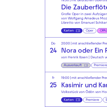
19:30
|
mit deutschen Übertit
Die Zauberflöt
Große Oper in zwei Aufzüge
von Wolfgang Amadeus Moz
Libretto von Emanuel Schika
Karten
Oper
OPA
Do
20:00
| mit anschließender Pr
24
Nora oder Ein
von Henrik Ibsen | Deutsch 
Ausverkauft
Premier
Fr
19:00
| mit anschließender Pr
25
Kasimir und Ka
Volksstück von Ödön von Ho
Karten
Premiere