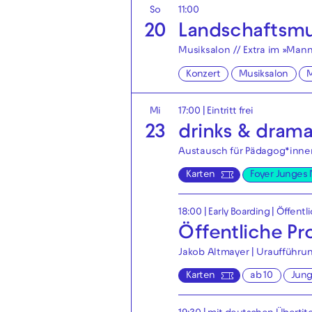
So
11:00
20
Landschaftsmu
Musiksalon // Extra im »Man
Konzert
Musiksalon
Mi
17:00
|
Eintritt frei
23
drinks & dram
Austausch für Pädagog*innen
Karten
Foyer Junges
18:00
|
Early Boarding
|
Öffentl
Öffentliche P
Jakob Altmayer | Uraufführu
Karten
ab 10
Jun