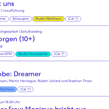
t uns
 | Uraufführung
hme
Schauspiel
Studio Werkhaus
iCal
achgespräch
|
Early Boarding
rgen (10+)
ng
ges NTM
Studio Feuerwache
iCal
robe: Dreamer
byan, Martin Harriague, Rubén Julliard und Stephan Thoss
Tanzhaus
iCal
 um 19.00 Uhr