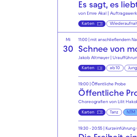
Es sagt, es lieb
von Emre Akal | Auftragswerk
Karten
Wiederaufna
Mi
11:00
| mit anschließendem N
30
Schnee von mo
Jakob Altmayer | Uraufführu
Karten
ab 10
Jun
19:00
|
Öffentliche Probe
Öffentliche P
Choreografien von Lilit Hako
Karten
Tanz
NTM 
19:30 - 20:55
| Kurzeinführung