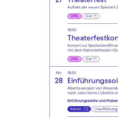
27
Theaterfest
Auftakt der neuen Spielzeit 
OPAL
iCal
18:00
Theaterfest­ko
Konzert zur Spielzeiteröffnu
mit dem Nationaltheater-Orc
OPAL
iCal
Mo
18:30
28
Einführungsso
Abenteueroper von Alexande
nach Jules Verne | Libretto 
Einführungssoirée und Probe
Karten
Uraufführung