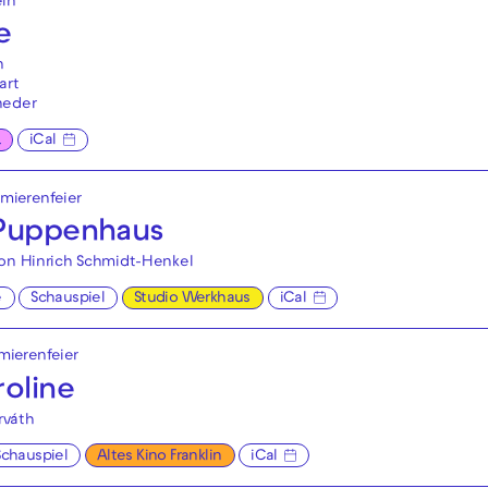
eln
e
n
art
neder
L
iCal
emierenfeier
 Puppenhaus
von Hinrich Schmidt-Henkel
e
Schauspiel
Studio Werkhaus
iCal
emierenfeier
roline
rváth
Schauspiel
Altes Kino Franklin
iCal