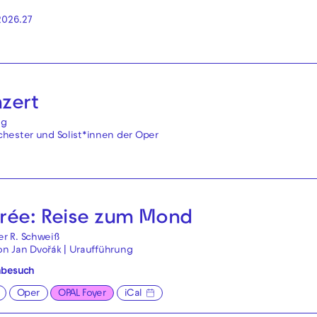
2026.27
nzert
ng
hester und Solist*innen der Oper
irée: Reise zum Mond
r R. Schweiß
von Jan Dvořák | Uraufführung
nbesuch
Oper
OPAL Foyer
iCal