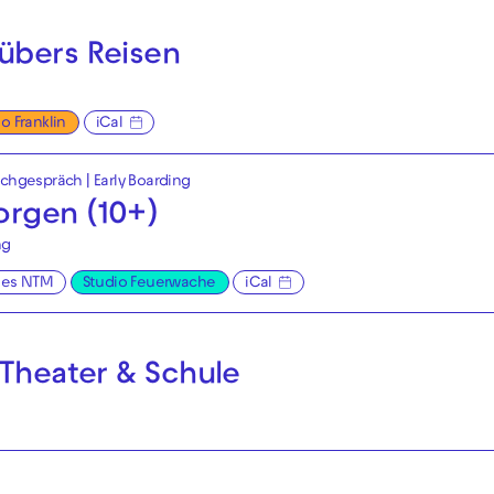
übers Reisen
o Franklin
iCal
achgespräch
|
Early Boarding
rgen (10+)
ng
ges NTM
Studio Feuerwache
iCal
 Theater & Schule