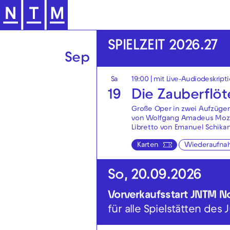
Zur Hauptnavigation springen
SPIELZEIT 2026.27
Sep
Sa
19:00
|
mit Live-Audiodeskript
19
Die Zauberflöt
Große Oper in zwei Aufzüge
von Wolfgang Amadeus Moz
Libretto von Emanuel Schika
Karten
Wiederaufna
So, 20.09.2026
Vorverkaufsstart JNTM 
für alle Spielstätten des