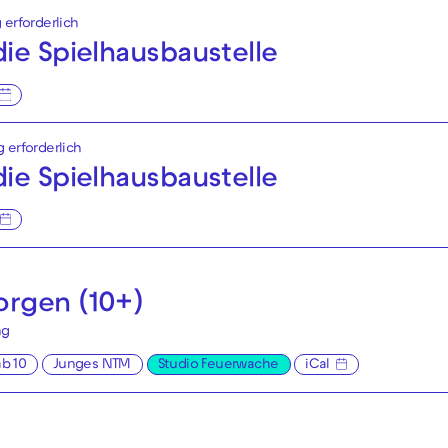
 erforderlich
ie Spielhaus­baustelle
g erforderlich
ie Spielhaus­baustelle
rgen (10+)
ng
ab 10
Junges NTM
Studio Feuerwache
iCal