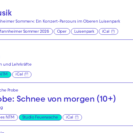
sik
nheimer Sommer«: Ein Konzert-Parcours im Oberen Luisenpark
Mannheimer Sommer 2026
Oper
Luisenpark
iCal
a
 und Lehrkräfte
 NTM
iCal
iche Probe
robe: Schnee von morgen (10+)
ng
ges NTM
Studio Feuerwache
iCal