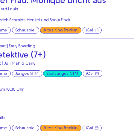
ner Frau: Monique bricht aus
ard Louis
rich Schmidt-Henkel und Sonja Finck
hme
Schauspiel
Altes Kino Franklin
iCal
mat
|
Early Boarding
tektive (7+)
k | Juli Mahid Carly
hme
Junges NTM
Saal Junges NTM
iCal
um 18.30 Uhr
lis
hme
Schauspiel
Altes Kino Franklin
iCal