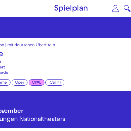
Zum Hauptinhalt springen
Zu
Spielplan
ion
|
mit deutschen Übertiteln
e
n
art
neder
hme
Oper
OPAL
iCal
November
 Jungen Nationaltheaters