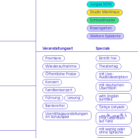
Junges NTM
Studio Werkhaus
Schlosstheater
Rosengarten
Weitere Spielorte
Veranstaltungsart
Specials
Premiere
Eintritt frei
Wiederaufnahme
Theatertag
Öffentliche Probe
mit Live-
Audiodeskription
Konzert
mit deutschen
Übertiteln
Familienkonzert
with English
Führung
Lesung
surtitles
Barrierefrei
Türkçe üstyazılı
Vormittagsvorstellungen
با بالانویس فارسی
im Schauspiel
| mit Übertiteln
auf Farsi
mit wenig oder
ohne Sprache