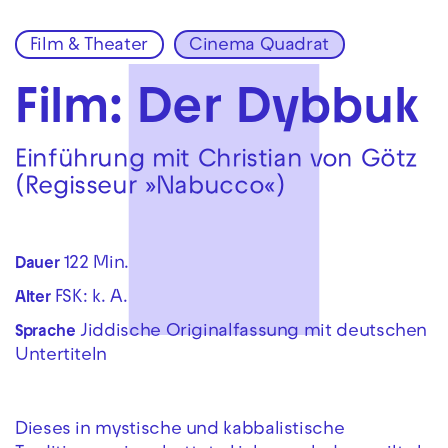
Film & Theater
Cinema Quadrat
Zur Hauptnavigation springen
Zum Hauptinhalt springen
Zum Footer springen
Film: Der Dybbuk
Einführung mit Christian von Götz
(Regisseur »Nabucco«)
122 Min.
Dauer
FSK: k. A.
Alter
Jiddische Originalfassung mit deutschen
Sprache
Untertiteln
Dieses in mystische und kabbalistische