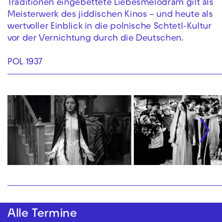
Traditionen eingebettete Liebesmelodram gilt als
Meisterwerk des jiddischen Kinos – und heute als
wertvoller Einblick in die polnische Schtetl-Kultur
vor der Vernichtung durch die Deutschen.
POL 1937
Alle Termine