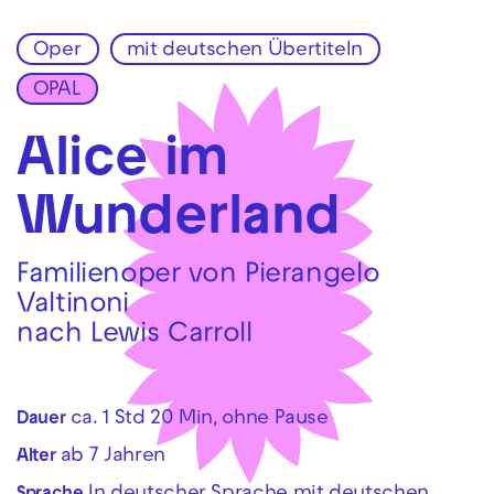
Oper
mit deutschen Übertiteln
Zur Hauptnavigation springen
OPAL
Zum Hauptinhalt springen
Zum Footer springen
Alice im
Wunderland
Familienoper von Pierangelo
Valtinoni
nach Lewis Carroll
ca. 1 Std 20 Min, ohne Pause
Dauer
ab 7 Jahren
Alter