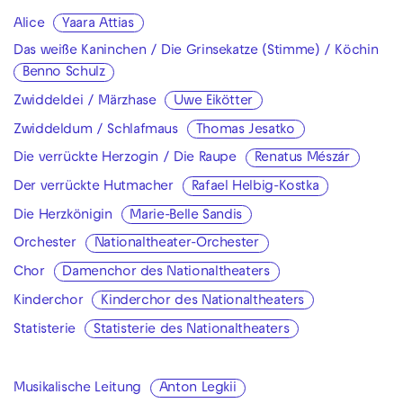
Alice
Yaara Attias
Das weiße Kaninchen / Die Grinsekatze (Stimme) / Köchin
Benno Schulz
Zwiddeldei / Märzhase
Uwe Eikötter
Zwiddeldum / Schlafmaus
Thomas Jesatko
Die verrückte Herzogin / Die Raupe
Renatus Mészár
Der verrückte Hutmacher
Rafael Helbig-Kostka
Die Herzkönigin
Marie-Belle Sandis
Orchester
Nationaltheater-Orchester
Chor
Damenchor des Nationaltheaters
Kinderchor
Kinderchor des Nationaltheaters
Statisterie
Statisterie des Nationaltheaters
Musikalische Leitung
Anton Legkii