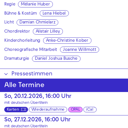
Regie
Mélanie Huber
Bühne & Kostüm
Lena Hiebel
Licht
Damian Chmielarz
Chordirektor
Alistair Lilley
Kinderchorleitung
Anke-Christine Kober
Choreografische Mitarbeit
Joanne Willmott
Dramaturgie
Daniel Joshua Busche
Pressestimmen
Alle Termine
So, 20.12.2026, 16:00 Uhr
mit deutschen Übertiteln
Karten
Wiederaufnahme
OPAL
iCal
So, 27.12.2026, 16:00 Uhr
mit deutschen Übertiteln