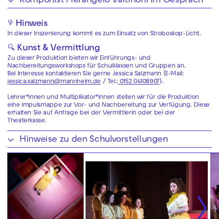
Komponist Pierangelo Valtinoni im Gespräch
⚡ Hinweis
In dieser Inszenierung kommt es zum Einsatz von Stroboskop-Licht.
🔍 Kunst & Vermittlung
Zu dieser Produktion bieten wir Einführungs- und
Nachbereitungsworkshops für Schulklassen und Gruppen an.
Bei Interesse kontaktieren Sie gerne Jessica Salzmann (E-Mail:
jessica.salzmann@mannheim.de
/ Tel.:
0152 04108907
).
Lehrer*innen und Multiplikator*innen stellen wir für die Produktion
eine Impulsmappe zur Vor- und Nachbereitung zur Verfügung. Diese
erhalten Sie auf Anfrage bei der Vermittlerin oder bei der
Theaterkasse.
Hinweise zu den Schulvorstellungen