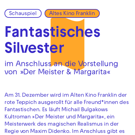
Schauspiel
Altes Kino Franklin
Zur Hauptnavigation springen
Zum Hauptinhalt springen
Zum Footer springen
Fantastisches
Silvester
im Anschluss an die Vorstellung
von »Der Meister & Margarita«
Am 31. Dezember wird im Alten Kino Franklin der
rote Teppich ausgerollt für alle Freund*innen des
Fantastischen. Es läuft Michail Bulgakows
Kultroman »Der Meister und Margarita«, ein
Meisterwerk des magischen Realismus in der
Regie von Maxim Didenko. Im Anschluss gibt es