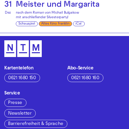
31
Meister und Margarita
Dez
nach dem Roman von Michail Bulgakow
mit anschließender
Silvesterparty!
Schauspiel
Altes Kino Franklin
iCal
Kartentelefon
Abo-Service
0621 1680 150
0621 1680 160
Service
Presse
Newsletter
Barrierefreiheit & Sprache