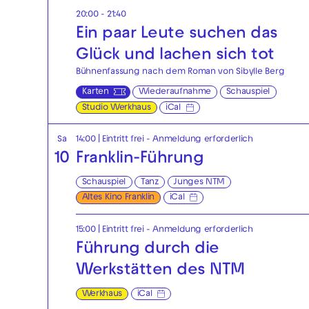
20:00 - 21:40
Ein paar Leute suchen das
Glück und lachen sich tot
Bühnenfassung nach dem Roman von Sibylle Berg
Karten
Wiederaufnahme
Schauspiel
Studio Werkhaus
iCal
Sa
14:00
|
Eintritt frei - Anmeldung erforderlich
10
Franklin-Führung
Schauspiel
Tanz
Junges NTM
Altes Kino Franklin
iCal
15:00
|
Eintritt frei - Anmeldung erforderlich
Führung durch die
Werkstätten des NTM
Werkhaus
iCal