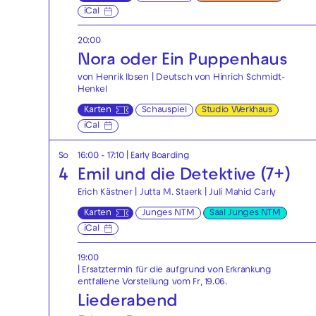
iCal
20:00
Nora oder Ein Puppenhaus
von Henrik Ibsen | Deutsch von Hinrich Schmidt-
Henkel
Karten
Schauspiel
Studio Werkhaus
iCal
So
16:00 - 17:10
|
Early Boarding
4
Emil und die Detektive (7+)
Erich Kästner | Jutta M. Staerk | Juli Mahid Carly
Karten
Junges NTM
Saal Junges NTM
iCal
19:00
| Ersatztermin für die aufgrund von Erkrankung
entfallene Vorstellung vom Fr, 19.06.
Liederabend