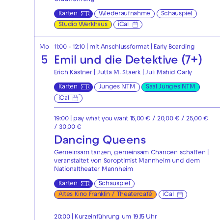
Karten
Wiederaufnahme
Schauspiel
Studio Werkhaus
iCal
Mo
11:00 - 12:10
| mit Anschlussformat
|
Early Boarding
5
Emil und die Detektive (7+)
Erich Kästner | Jutta M. Staerk | Juli Mahid Carly
Karten
Junges NTM
Saal Junges NTM
iCal
19:00
| pay what you want 15,00 € / 20,00 € / 25,00 €
/ 30,00 €
Dancing Queens
Gemeinsam tanzen, gemeinsam Chancen schaffen |
veranstaltet von Soroptimist Mannheim und dem
Nationaltheater Mannheim
Karten
Schauspiel
Altes Kino Franklin / Theatercafé
iCal
20:00
| Kurzeinführung um 19.15 Uhr