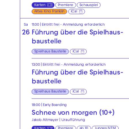
Karten
Premiere
Schauspiel
Altes Kino Franklin
iCal
Sa
11:00
|
Eintritt frei - Anmeldung erforderlich
26
Führung über die Spielhaus­
baustelle
Spielhaus Baustelle
iCal
13:00
|
Eintritt frei - Anmeldung erforderlich
Führung über die Spielhaus­
baustelle
Spielhaus Baustelle
iCal
18:00
|
Early Boarding
Schnee von morgen (10+)
Jakob Altmayer | Uraufführung
Karten
Premiere
ab 10
Junges NTM