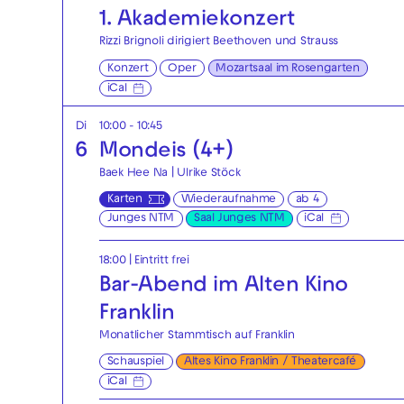
1. Akademie­konzert
Rizzi Brignoli dirigiert Beethoven und Strauss
Konzert
Oper
Mozartsaal im Rosengarten
iCal
Di
10:00 - 10:45
6
Mondeis (4+)
Baek Hee Na | Ulrike Stöck
Karten
Wiederaufnahme
ab 4
Junges NTM
Saal Junges NTM
iCal
18:00
|
Eintritt frei
Bar-Abend im Alten Kino
Franklin
Monatlicher Stammtisch auf Franklin
Schauspiel
Altes Kino Franklin / Theatercafé
iCal