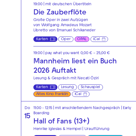
19:00
|
mit deutschen Übertiteln
Die Zauberflöte
Große Oper in zwei Aufzügen
von Wolfgang Amadeus Mozart
Libretto von Emanuel Schikaneder
Karten
Oper
OPAL
iCal
19:00
| pay what you want 0,00 € – 25,00 €
Mannheim liest ein Buch
2026 Auftakt
Lesung & Gespräch mit Necati Öziri
Karten
Lesung
Schauspiel
Altes Kino Franklin
iCal
Do
11:00 - 12:15
| mit anschließendem Nachgespräch
|
Early
Boarding
15
Hall of Fans (13+)
Henrike Iglesias & Hempel | Uraufführung