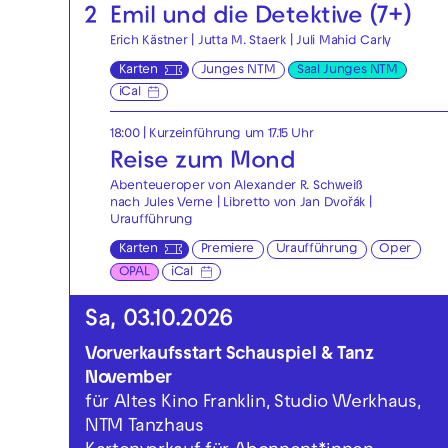
2
Emil und die Detektive (7+)
Erich Kästner | Jutta M. Staerk | Juli Mahid Carly
Karten
Junges NTM
Saal Junges NTM
iCal
18:00
| Kurzeinführung um 17.15 Uhr
Reise zum Mond
Abenteueroper von Alexander R. Schweiß
nach Jules Verne | Libretto von Jan Dvořák |
Uraufführung
Karten
Premiere
Uraufführung
Oper
OPAL
iCal
Sa, 03.10.2026
Vorverkaufsstart Schauspiel & Tanz
November
für Altes Kino Franklin, Studio Werkhaus,
NTM Tanzhaus