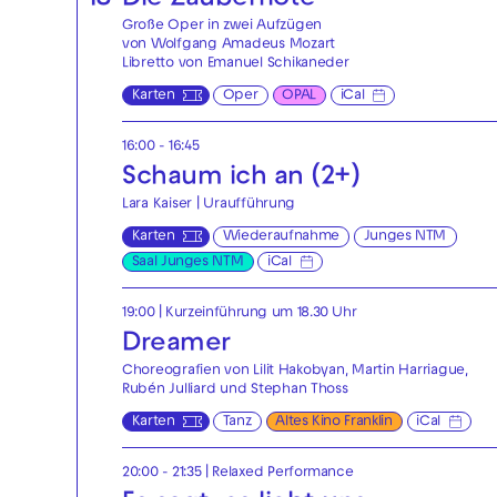
18
Die Zauberflöte
Große Oper in zwei Aufzügen
von Wolfgang Amadeus Mozart
Libretto von Emanuel Schikaneder
Karten
Oper
OPAL
iCal
16:00 - 16:45
Schaum ich an (2+)
Lara Kaiser | Uraufführung
Karten
Wiederaufnahme
Junges NTM
Saal Junges NTM
iCal
19:00
| Kurzeinführung um 18.30 Uhr
Dreamer
Choreografien von Lilit Hakobyan, Martin Harriague,
Rubén Julliard und Stephan Thoss
Karten
Tanz
Altes Kino Franklin
iCal
20:00 - 21:35
|
Relaxed Performance