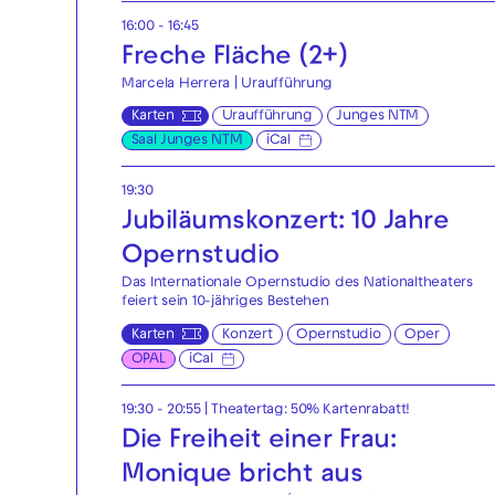
16:00 - 16:45
Freche Fläche (2+)
Marcela Herrera | Uraufführung
Karten
Uraufführung
Junges NTM
Saal Junges NTM
iCal
19:30
Jubiläumskonzert: 10 Jahre
Opernstudio
Das Internationale Opernstudio des Nationaltheaters
feiert sein 10-jähriges Bestehen
Karten
Konzert
Opernstudio
Oper
OPAL
iCal
19:30 - 20:55
|
Theatertag: 50% Kartenrabatt!
Die Freiheit einer Frau:
Monique bricht aus