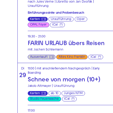
nach Jules Verne | Libretto von Jan Dvořák |
Uraufführung
Einführungssoirée und Probenbesuch
Karten
Uraufführung
Oper
OPAL Foyer
iCal
19.30 - 21.00
FARIN URLAUB übers Reisen
mit Jochen Schliemann
Ausverkauft
Altes Kino Franklin
iCal
Di
11:00
| mit anschließendem Nachgespräch
|
Early
Boarding
29
Schnee von morgen (10+)
Jakob Altmayer | Uraufführung
Karten
ab 10
Junges NTM
Studio Feuerwache
iCal
17:00