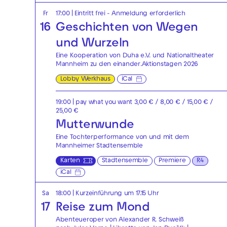
Fr
17:00
|
Eintritt frei - Anmeldung erforderlich
16
Geschichten von Wegen
und Wurzeln
Eine Kooperation von Duha e.V. und Nationaltheater
Mannheim zu den einander.Aktionstagen 2026
Lobby Werkhaus
iCal
19:00
| pay what you want 3,00 € / 8,00 € / 15,00 € /
25,00 €
Mutterwunde
Eine Tochterperformance von und mit dem
Mannheimer Stadtensemble
Karten
Stadtensemble
Premiere
R4
iCal
Sa
18:00
| Kurzeinführung um 17.15 Uhr
17
Reise zum Mond
Abenteueroper von Alexander R. Schweiß