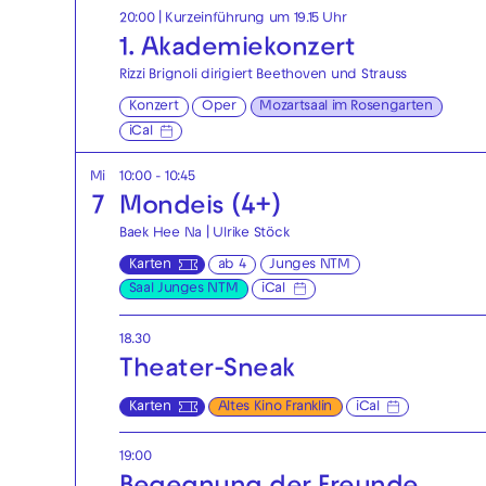
20:00
| Kurzeinführung um 19.15 Uhr
1. Akademie­konzert
Rizzi Brignoli dirigiert Beethoven und Strauss
Konzert
Oper
Mozartsaal im Rosengarten
iCal
Mi
10:00 - 10:45
7
Mondeis (4+)
Baek Hee Na | Ulrike Stöck
Karten
ab 4
Junges NTM
Saal Junges NTM
iCal
18.30
Theater-Sneak
Karten
Altes Kino Franklin
iCal
19:00