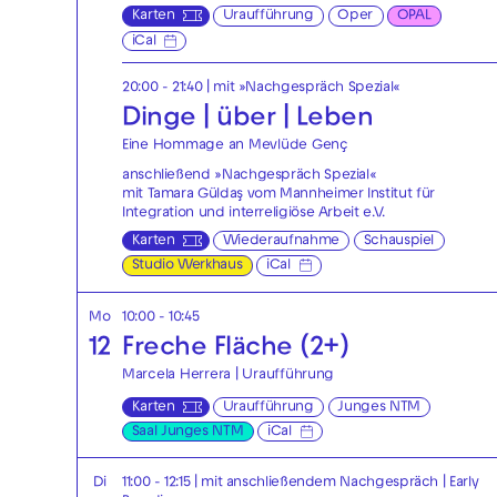
Karten
Uraufführung
Oper
OPAL
iCal
20:00 - 21:40
| mit »Nachgespräch Spezial«
Dinge | über | Leben
Eine Hommage an Mevlüde Genç
anschließend »Nachgespräch Spezial«
mit Tamara Güldaş vom Mannheimer Institut für
Integration und interreligiöse Arbeit e.V.
Karten
Wiederaufnahme
Schauspiel
Studio Werkhaus
iCal
Mo
10:00 - 10:45
12
Freche Fläche (2+)
Marcela Herrera | Uraufführung
Karten
Uraufführung
Junges NTM
Saal Junges NTM
iCal
Di
11:00 - 12:15
| mit anschließendem Nachgespräch
|
Early