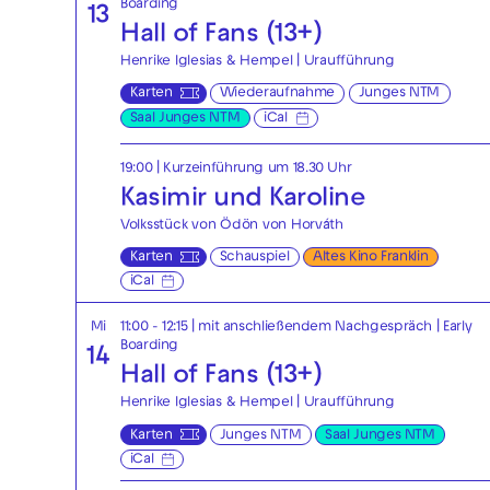
Boarding
13
Hall of Fans (13+)
Henrike Iglesias & Hempel | Uraufführung
Karten
Wiederaufnahme
Junges NTM
Saal Junges NTM
iCal
19:00
| Kurzeinführung um 18.30 Uhr
Kasimir und Karoline
Volksstück von Ödön von Horváth
Karten
Schauspiel
Altes Kino Franklin
iCal
Mi
11:00 - 12:15
| mit anschließendem Nachgespräch
|
Early
Boarding
14
Hall of Fans (13+)
Henrike Iglesias & Hempel | Uraufführung
Karten
Junges NTM
Saal Junges NTM
iCal