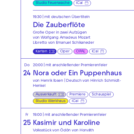
Studio Feuerwache
iCal
19:30
|
mit deutschen Übertiteln
Die Zauberflöte
Große Oper in zwei Aufzügen
von Wolfgang Amadeus Mozart
Libretto von Emanuel Schikaneder
Karten
Oper
OPAL
iCal
Do
20:00
| mit anschließender Premierenfeier
24
Nora oder Ein Puppenhaus
von Henrik Ibsen | Deutsch von Hinrich Schmidt-
Henkel
Ausverkauft
Premiere
Schauspiel
Studio Werkhaus
iCal
Fr
19:00
| mit anschließender Premierenfeier
25
Kasimir und Karoline
Volksstück von Ödön von Horváth