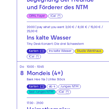
Begegnung der Freunde
und Förderer des NTM
OPAL Foyer
iCal
20:00
| pay what you want 3,00 € / 8,00 € / 15,00 € /
25,00 €
Ins kalte Wasser
Tiny Desk Konzert: Die drei Schwestern
Karten
Ins kalte Wasser
Studio Werkhaus
iCal
Do
10:00 - 10:45
8
Mondeis (4+)
Baek Hee Na | Ulrike Stöck
Karten
ab 4
Junges NTM
Saal Junges NTM
iCal
17:30 - 21:00