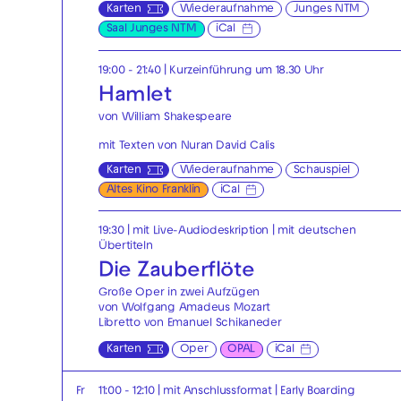
Karten
Wiederaufnahme
Junges NTM
Saal Junges NTM
iCal
19:00 - 21:40
| Kurzeinführung um 18.30 Uhr
Hamlet
von William Shakespeare
mit Texten von Nuran David Calis
Karten
Wiederaufnahme
Schauspiel
Altes Kino Franklin
iCal
19:30
|
mit Live-Audiodeskription
|
mit deutschen
Übertiteln
Die Zauberflöte
Große Oper in zwei Aufzügen
von Wolfgang Amadeus Mozart
Libretto von Emanuel Schikaneder
Karten
Oper
OPAL
iCal
Fr
11:00 - 12:10
| mit Anschlussformat
|
Early Boarding