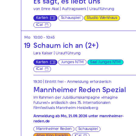
Es sagt, es liebt uns
von Emre Akal | Auftragswerk | Uraufführung
Karten
Schauspiel
Studio Werkhaus
iCal
Mo
10:00 - 10:45
19
Schaum ich an (2+)
Lara Kaiser | Uraufführung
Karten
Junges NTM
Saal Junges NTM
iCal
19:30
|
Eintritt frei - Anmeldung erforderlich
Mannheimer Reden Spezial
Im Rahmen der Jubiläumskampagne »Imagine
Futures!« anlässlich des 75. Internationalen
Filmfestivals Mannheim-Heidelberg
Anmeldung ab Mo, 21.09.2026 unter
mannheimer-
reden.de
Mannheimer Reden
Schauspiel
Altes Kino Franklin
iCal