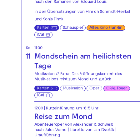
nach den Romanen von Édouard Louis
in den Übersetzungen von Hinrich Schmidt-Henkel
und Sonja Finck
Karten
Schauspiel
Altes Kino Franklin
iCal
So
11:00
11
Mondschein am heilichsten
Tage
Musiksalon // Extra: Das Eröffnungskonzert des
Musik-salons reist zum Mond und zurück
Karten
Musiksalon
Oper
OPAL Foyer
iCal
17:00
| Kurzeinführung um 16.15 Uhr
Reise zum Mond
Abenteueroper von Alexander R. Schweiß
nach Jules Verne | Libretto von Jan Dvořák |
Uraufführung