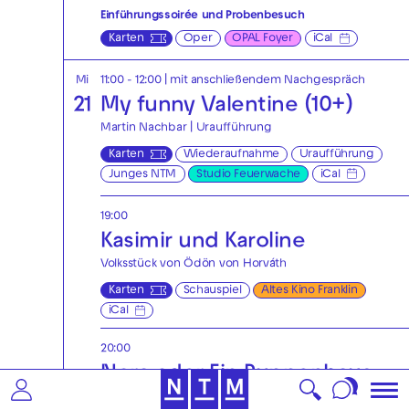
Einführungssoirée und Probenbesuch
Karten
Oper
OPAL Foyer
iCal
Mi
11:00 - 12:00
| mit anschließendem Nachgespräch
21
My funny Valentine (10+)
Martin Nachbar | Uraufführung
Karten
Wiederaufnahme
Uraufführung
Junges NTM
Studio Feuerwache
iCal
19:00
Kasimir und Karoline
Volksstück von Ödön von Horváth
Karten
Schauspiel
Altes Kino Franklin
iCal
20:00
Nora oder Ein Puppenhaus
von Henrik Ibsen | Deutsch von Hinrich Schmidt-