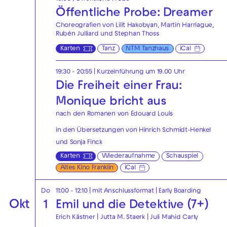
Öffentliche Probe: Dreamer
Choreografien von Lilit Hakobyan, Martin Harriague,
Rubén Julliard und Stephan Thoss
Karten
Tanz
NTM Tanzhaus
iCal
19:30 - 20:55
| Kurzeinführung um 19.00 Uhr
Die Freiheit einer Frau:
Monique bricht aus
nach den Romanen von Édouard Louis
in den Übersetzungen von Hinrich Schmidt-Henkel
und Sonja Finck
Karten
Wiederaufnahme
Schauspiel
Altes Kino Franklin
iCal
Do
11:00 - 12:10
| mit Anschlussformat
|
Early Boarding
Okt
1
Emil und die Detektive (7+)
Erich Kästner | Jutta M. Staerk | Juli Mahid Carly