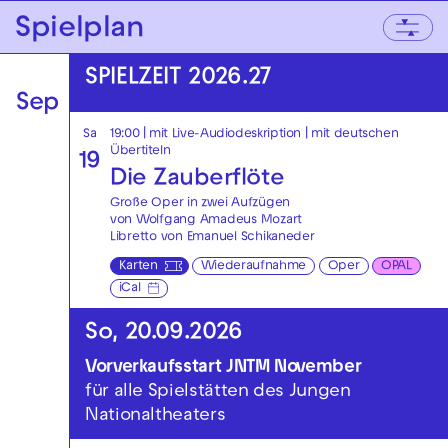
Zur Hauptnavigation springen
Spielplan
Zum Hauptinhalt springen
Zum Footer springen
SPIELZEIT 2026.27
Sep
Sa
19:00
|
mit Live-Audiodeskription
|
mit deutschen
Übertiteln
19
Die Zauberflöte
Große Oper in zwei Aufzügen
von Wolfgang Amadeus Mozart
Libretto von Emanuel Schikaneder
Karten
Wiederaufnahme
Oper
OPAL
iCal
So, 20.09.2026
Vorverkaufsstart JNTM November
für alle Spielstätten des Jungen
Nationaltheaters