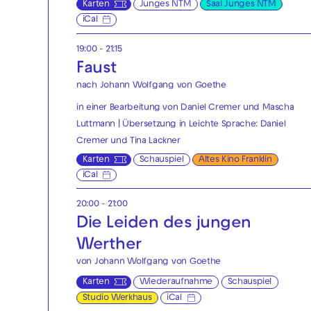
Karten
Junges NTM
Saal Junges NTM
iCal
19:00 - 21:15
Faust
nach Johann Wolfgang von Goethe
in einer Bearbeitung von Daniel Cremer und Mascha
Luttmann | Übersetzung in Leichte Sprache: Daniel
Cremer und Tina Lackner
Karten
Schauspiel
Altes Kino Franklin
iCal
20:00 - 21:00
Die Leiden des jungen
Werther
von Johann Wolfgang von Goethe
Karten
Wiederaufnahme
Schauspiel
Studio Werkhaus
iCal