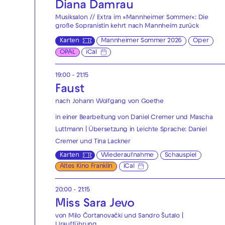
Diana Damrau
Musiksalon // Extra im »Mannheimer Sommer«: Die
große Sopranistin kehrt nach Mannheim zurück
Karten
Mannheimer Sommer 2026
Oper
OPAL
iCal
19:00 - 21:15
Faust
nach Johann Wolfgang von Goethe
in einer Bearbeitung von Daniel Cremer und Mascha
Luttmann | Übersetzung in Leichte Sprache: Daniel
Cremer und Tina Lackner
Karten
Wiederaufnahme
Schauspiel
Altes Kino Franklin
iCal
20:00 - 21:15
Miss Sara Jevo
von Milo Čortanovački und Sandro Šutalo |
Uraufführung