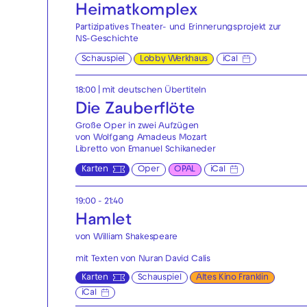
Heimatkomplex
Partizipatives Theater- und Erinnerungsprojekt zur
NS-Geschichte
Schauspiel
Lobby Werkhaus
iCal
18:00
|
mit deutschen Übertiteln
Die Zauberflöte
Große Oper in zwei Aufzügen
von Wolfgang Amadeus Mozart
Libretto von Emanuel Schikaneder
Karten
Oper
OPAL
iCal
19:00 - 21:40
Hamlet
von William Shakespeare
mit Texten von Nuran David Calis
Karten
Schauspiel
Altes Kino Franklin
iCal