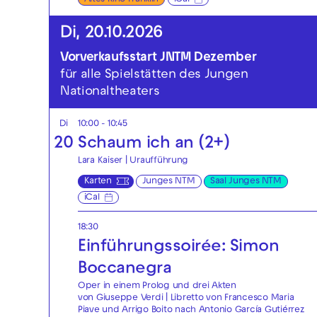
Di, 20.10.2026
Vorverkaufsstart JNTM Dezember
für alle Spielstätten des Jungen
Nationaltheaters
Di
10:00 - 10:45
20
Schaum ich an (2+)
Lara Kaiser | Uraufführung
Karten
Junges NTM
Saal Junges NTM
iCal
18:30
Einführungssoirée: Simon
Boccanegra
Oper in einem Prolog und drei Akten
von Giuseppe Verdi | Libretto von Francesco Maria
Piave und Arrigo Boito nach Antonio García Gutiérrez