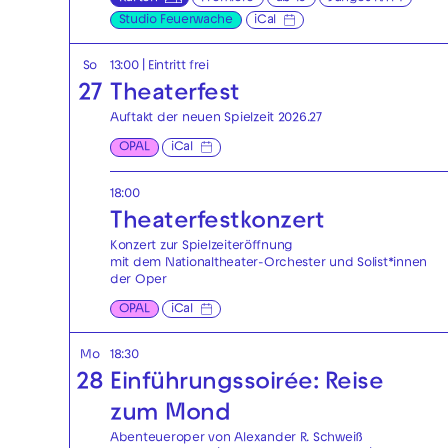
Studio Feuerwache
iCal
So
13:00
|
Eintritt frei
27
Theaterfest
Auftakt der neuen Spielzeit 2026.27
OPAL
iCal
18:00
Theaterfest­konzert
Konzert zur Spielzeiteröffnung
mit dem Nationaltheater-Orchester und Solist*innen
der Oper
OPAL
iCal
Mo
18:30
28
Einführungssoirée: Reise
zum Mond
Abenteueroper von Alexander R. Schweiß