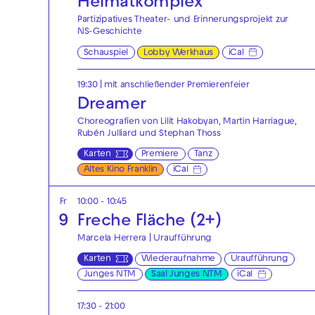
Heimatkomplex
Partizipatives Theater- und Erinnerungsprojekt zur
NS-Geschichte
Schauspiel
Lobby Werkhaus
iCal
19:30
| mit anschließender Premierenfeier
Dreamer
Choreografien von Lilit Hakobyan, Martin Harriague,
Rubén Julliard und Stephan Thoss
Karten
Premiere
Tanz
Altes Kino Franklin
iCal
Fr
10:00 - 10:45
9
Freche Fläche (2+)
Marcela Herrera | Uraufführung
Karten
Wiederaufnahme
Uraufführung
Junges NTM
Saal Junges NTM
iCal
17:30 - 21:00