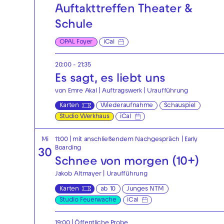
Auftakttreffen Theater &
Schule
OPAL Foyer
iCal
20:00 - 21:35
Es sagt, es liebt uns
von Emre Akal | Auftragswerk | Uraufführung
Karten
Wiederaufnahme
Schauspiel
Studio Werkhaus
iCal
Mi
11:00
| mit anschließendem Nachgespräch
|
Early
Boarding
30
Schnee von morgen (10+)
Jakob Altmayer | Uraufführung
Karten
ab 10
Junges NTM
Studio Feuerwache
iCal
19:00
|
Öffentliche Probe