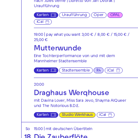
nach Jules Verne | Libretto von Jan Dvořák |
Uraufführung
Karten
Uraufführung
Oper
OPAL
iCal
19:00
| pay what you want 3,00 € / 8,00 € / 15,00 € /
25,00 €
Mutterwunde
Eine Tochterperformance von und mit dem
Mannheimer Stadtensemble
Karten
Stadtensemble
R4
iCal
20:00
Draghaus Werqhouse
mit Davina Lover, Miss Sara Jevo, Shayma AlQueer
und The Notorious B.D.E.
Karten
Studio Werkhaus
iCal
So
15:00
|
mit deutschen Übertiteln