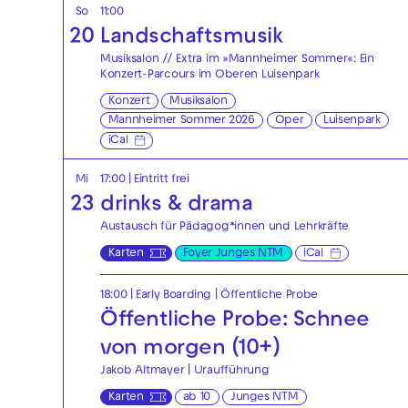
So
11:00
20
Landschaftsmusik
Musiksalon // Extra im »Mannheimer Sommer«: Ein
Konzert-Parcours im Oberen Luisenpark
Konzert
Musiksalon
Mannheimer Sommer 2026
Oper
Luisenpark
iCal
Mi
17:00
|
Eintritt frei
23
drinks & drama
Austausch für Pädagog*innen und Lehrkräfte
Karten
Foyer Junges NTM
iCal
18:00
|
Early Boarding
|
Öffentliche Probe
Öffentliche Probe: Schnee
von morgen (10+)
Jakob Altmayer | Uraufführung
Karten
ab 10
Junges NTM