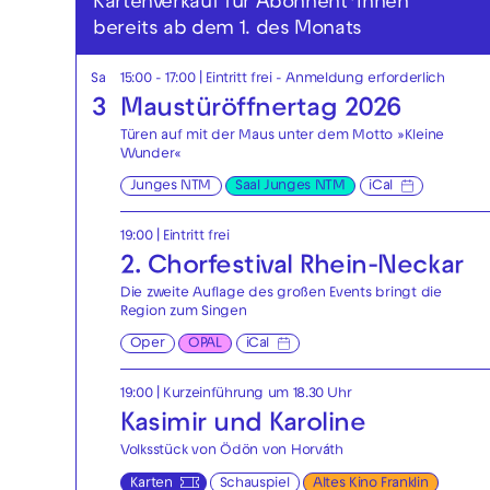
Kartenverkauf für Abonnent*innen
bereits ab dem 1. des Monats
Sa
15:00 - 17:00
|
Eintritt frei - Anmeldung erforderlich
3
Maustüröffnertag 2026
Türen auf mit der Maus unter dem Motto »Kleine
Wunder«
Junges NTM
Saal Junges NTM
iCal
19:00
|
Eintritt frei
2. Chorfestival Rhein-Neckar
Die zweite Auflage des großen Events bringt die
Region zum Singen
Oper
OPAL
iCal
19:00
| Kurzeinführung um 18.30 Uhr
Kasimir und Karoline
Volksstück von Ödön von Horváth
Karten
Schauspiel
Altes Kino Franklin