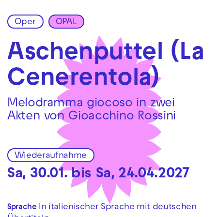
Oper
OPAL
Zur Hauptnavigation springen
Zum Hauptinhalt springen
Zum Footer springen
Aschenputtel (La
Cenerentola)
Melodramma giocoso in zwei
Akten von Gioacchino Rossini
Wiederaufnahme
Sa, 30.01. bis Sa, 24.04.2027
In italienischer Sprache mit deutschen
Sprache