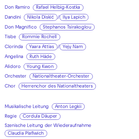
Don Ramiro
Rafael Helbig-Kostka
Dandini
Nikola Diskić
/
Ilya Lapich
Don Magnifico
Stephanos Tsirakoglou
Tisbe
Rommie Rochell
Clorinda
Yaara Attias
/
Yejy Nam
Angelina
Ruth Häde
Alidoro
Young Kwon
Orchester
Nationaltheater-Orchester
Chor
Herrenchor des Nationaltheaters
Musikalische Leitung
Anton Legkii
Regie
Cordula Däuper
Szenische Leitung der Wiederaufnahme
Claudia Plaßwich