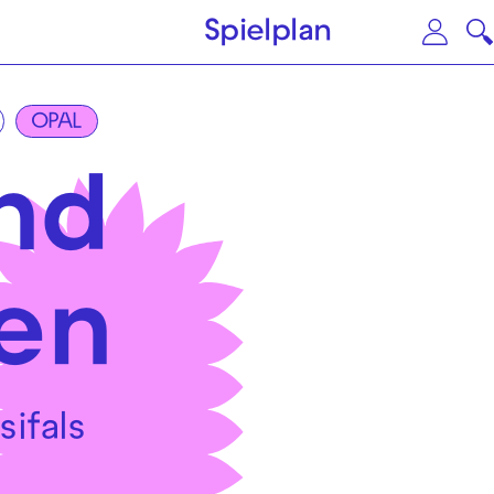
Zum Hauptinhalt springen
Zu
Spielplan
OPAL
und
en
sifals