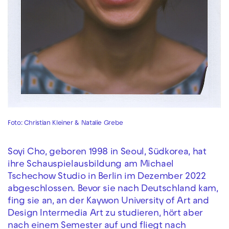
Foto: Christian Kleiner & Natalie Grebe
Soyi Cho, geboren 1998 in Seoul, Südkorea, hat
ihre Schauspielausbildung am Michael
Tschechow Studio in Berlin im Dezember 2022
abgeschlossen. Bevor sie nach Deutschland kam,
fing sie an, an der Kaywon University of Art and
Design Intermedia Art zu studieren, hört aber
nach einem Semester auf und fliegt nach