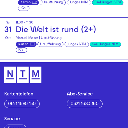
Karten
Uraufführung
Junges NTM
Saal Junges NTM
iCal
Sa
11:00 - 11:30
31
Die Welt ist rund (2+)
Okt
Manuel Moser | Uraufführung
Karten
Uraufführung
Junges NTM
Saal Junges NTM
iCal
Kartentelefon
Abo-Service
0621 1680 150
0621 1680 160
Service