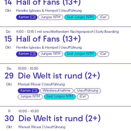
14
Hall of Fans (13+)
Okt
Henrike Iglesias & Hempel | Uraufführung
Karten
Junges NTM
Saal Junges NTM
iCal
Do
11:00 - 12:15
| mit anschließendem Nachgespräch |
Early Boarding
15
Hall of Fans (13+)
Okt
Henrike Iglesias & Hempel | Uraufführung
Karten
Junges NTM
Saal Junges NTM
iCal
Do
10:00 - 10:30
29
Die Welt ist rund (2+)
Okt
Manuel Moser | Uraufführung
Karten
Wiederaufnahme
Uraufführung
Junges NTM
Saal Junges NTM
iCal
Fr
10:00 - 10:30
30
Die Welt ist rund (2+)
Okt
Manuel Moser | Uraufführung