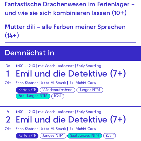
Fantastische Drachenwesen im Ferienlager –
und wie sie sich kombinieren lassen (10+)
Mutter dili – alle Farben meiner Sprachen
(14+)
Demnächst in
Do
11:00 - 12:10
| mit Anschlussformat |
Early Boarding
1
Emil und die Detektive (7+)
Okt
Erich Kästner | Jutta M. Staerk | Juli Mahid Carly
Karten
Wiederaufnahme
Junges NTM
Saal Junges NTM
iCal
Fr
11:00 - 12:10
| mit Anschlussformat |
Early Boarding
2
Emil und die Detektive (7+)
Okt
Erich Kästner | Jutta M. Staerk | Juli Mahid Carly
Karten
Junges NTM
Saal Junges NTM
iCal