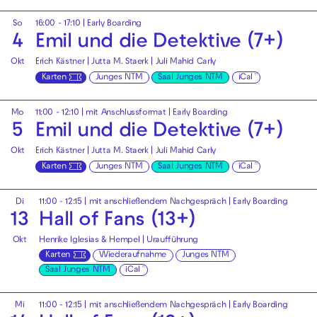
So
16:00 - 17:10
|
Early Boarding
4
Emil und die Detektive (7+)
Okt
Erich Kästner | Jutta M. Staerk | Juli Mahid Carly
Karten
Junges NTM
Saal Junges NTM
iCal
Mo
11:00 - 12:10
| mit Anschlussformat |
Early Boarding
5
Emil und die Detektive (7+)
Okt
Erich Kästner | Jutta M. Staerk | Juli Mahid Carly
Karten
Junges NTM
Saal Junges NTM
iCal
Di
11:00 - 12:15
| mit anschließendem Nachgespräch |
Early Boarding
13
Hall of Fans (13+)
Okt
Henrike Iglesias & Hempel | Uraufführung
Karten
Wiederaufnahme
Junges NTM
Saal Junges NTM
iCal
Mi
11:00 - 12:15
| mit anschließendem Nachgespräch |
Early Boarding