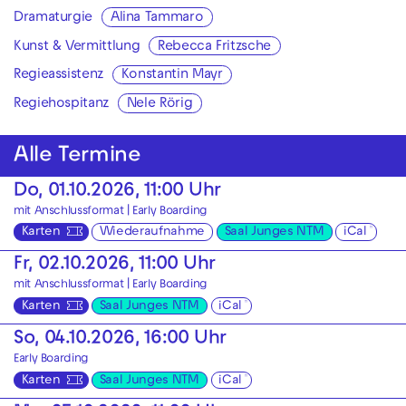
Dramaturgie
Alina Tammaro
Kunst & Vermittlung
Rebecca Fritzsche
Regieassistenz
Konstantin Mayr
Regiehospitanz
Nele Rörig
Alle Termine
Do, 01.10.2026, 11:00 Uhr
mit Anschlussformat |
Early Boarding
Karten
Wiederaufnahme
Saal Junges NTM
iCal
Fr, 02.10.2026, 11:00 Uhr
mit Anschlussformat |
Early Boarding
Karten
Saal Junges NTM
iCal
So, 04.10.2026, 16:00 Uhr
Early Boarding
Karten
Saal Junges NTM
iCal