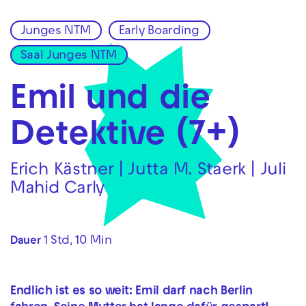
Junges NTM
Early Boarding
Zur Hauptnavigation springen
Saal Junges NTM
Zum Hauptinhalt springen
Zum Footer springen
Emil und die
Detektive (7+)
Erich Kästner | Jutta M. Staerk | Juli
Mahid Carly
1 Std, 10 Min
Dauer
Endlich ist es so weit: Emil darf nach Berlin