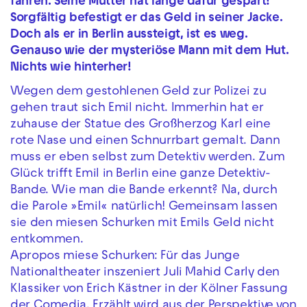
fahren. Seine Mutter hat lange dafür gespart!
Sorgfältig befestigt er das Geld in seiner Jacke.
Doch als er in Berlin aussteigt, ist es weg.
Genauso wie der mysteriöse Mann mit dem Hut.
Nichts wie hinterher!
Wegen dem gestohlenen Geld zur Polizei zu
gehen traut sich Emil nicht. Immerhin hat er
zuhause der Statue des Großherzog Karl eine
rote Nase und einen Schnurrbart gemalt. Dann
muss er eben selbst zum Detektiv werden. Zum
Glück trifft Emil in Berlin eine ganze Detektiv-
Bande. Wie man die Bande erkennt? Na, durch
die Parole »Emil« natürlich! Gemeinsam lassen
sie den miesen Schurken mit Emils Geld nicht
entkommen.
Apropos miese Schurken: Für das Junge
Nationaltheater inszeniert Juli Mahid Carly den
Klassiker von Erich Kästner in der Kölner Fassung
der Comedia. Erzählt wird aus der Perspektive von