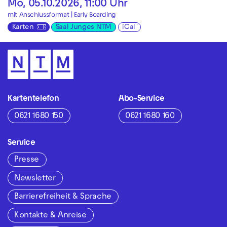
Mo, 05.10.2026, 11:00 Uhr
mit Anschlussformat |
Early Boarding
Karten
Saal Junges NTM
iCal
Kartentelefon
Abo-Service
0621 1680 150
0621 1680 160
Service
Presse
Newsletter
Barrierefreiheit & Sprache
Kontakte & Anreise