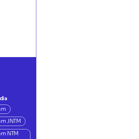
dia
ram
ram JNTM
ram NTM