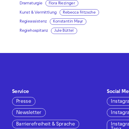
Dramaturgie
Flora Riezinger
Kunst & Vermittlung
Rebecca Fritzsche
Regieassistenz
Konstantin Mayr
Regiehospitanz
Jule Büttel
Service
Social Me
Presse
Instag
Newsletter
Instag
Barrierefreiheit & Sprache
Instag