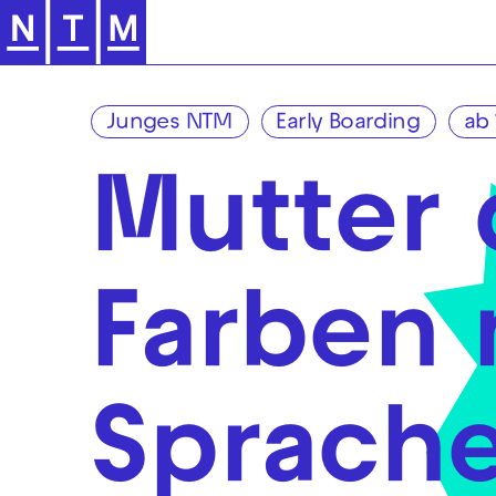
Zur Hauptnavigation springen
Junges NTM
Early Boarding
ab 
Mutter d
Farben 
Sprache