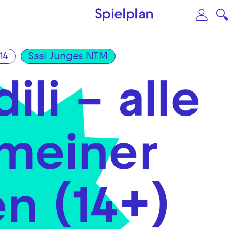
Zum Hauptinhalt springen
Zu
Spielplan
14
Saal Junges NTM
ili – alle
meiner
n (14+)