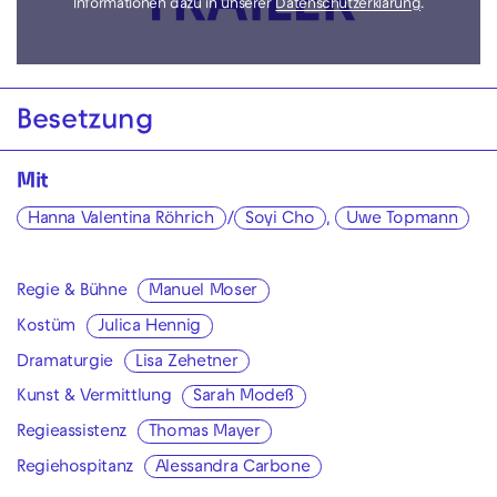
Informationen dazu in unserer
Datenschutzerklärung
.
Besetzung
Mit
Hanna Valentina Röhrich
/
Soyi Cho
,
Uwe Topmann
Regie & Bühne
Manuel Moser
Kostüm
Julica Hennig
Dramaturgie
Lisa Zehetner
Kunst & Vermittlung
Sarah Modeß
Regieassistenz
Thomas Mayer
Regiehospitanz
Alessandra Carbone