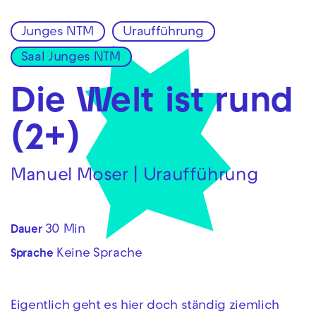
Junges NTM
Uraufführung
Zur Hauptnavigation springen
Saal Junges NTM
Zum Hauptinhalt springen
Zum Footer springen
Die Welt ist rund
(2+)
Manuel Moser | Uraufführung
30 Min
Dauer
Keine Sprache
Sprache
Eigentlich geht es hier doch ständig ziemlich