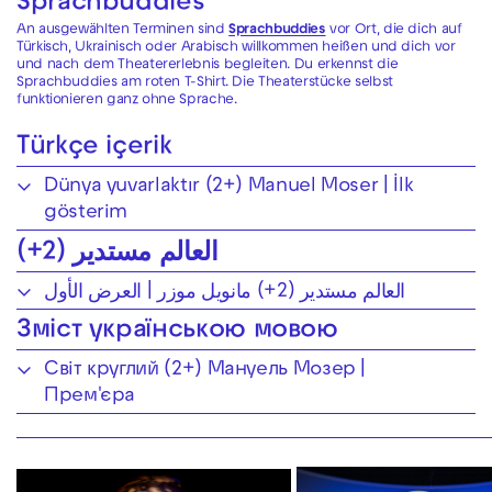
Sprachbuddies
An ausgewählten Terminen sind
Sprachbuddies
vor Ort, die dich auf
Türkisch, Ukrainisch oder Arabisch willkommen heißen und dich vor
und nach dem Theatererlebnis begleiten. Du erkennst die
Sprachbuddies am roten T-Shirt. Die Theaterstücke selbst
funktionieren ganz ohne Sprache.
Türkçe içerik
Dünya yuvarlaktır (2+) Manuel Moser | İlk
gösterim
العالم مستدير (2+)
العالم مستدير (2+) مانويل موزر | العرض الأول
Зміст українською мовою
Світ круглий (2+) Мануель Мозер |
Прем'єра