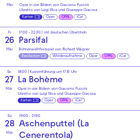
Mär
Oper in vier Bildern von Giacomo Puccini
Libretto von Luigi Illica und Giuseppe Giacosa
Karten
Oper
OPAL
iCal
Fr
17:00 - 22:30
|
mit deutschen Übertiteln
26
Parsifal
Mär
Bühnenweihfestspiel von Richard Wagner
Restkarten
Wiederaufnahme
Oper
OPAL
iCal
Sa
18:00
| Kurzeinführung um 17.15 Uhr
27
La Bohème
Mär
Oper in vier Bildern von Giacomo Puccini
Libretto von Luigi Illica und Giuseppe Giacosa
Karten
Oper
OPAL
iCal
So
19:00 - 21:50
28
Aschenputtel (La
Mär
Cenerentola)