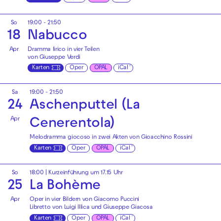
So
19:00 - 21:50
18
Nabucco
Apr
Dramma lirico in vier Teilen
von Giuseppe Verdi
Karten
Oper
OPAL
iCal
Sa
19:00 - 21:50
24
Aschenputtel (La
Apr
Cenerentola)
Melodramma giocoso in zwei Akten von Gioacchino Rossini
Karten
Oper
OPAL
iCal
So
18:00
| Kurzeinführung um 17.15 Uhr
25
La Bohème
Apr
Oper in vier Bildern von Giacomo Puccini
Libretto von Luigi Illica und Giuseppe Giacosa
Karten
Oper
OPAL
iCal