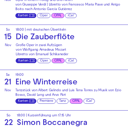
Nov
Oper in einem Prolog und drei Akten
von Giuseppe Verdi | Libretto von Francesco Maria Piave und Arrigo
Boito nach Antonio García Gutiérrez
Karten
Oper
OPAL
iCal
So
18:00
|
mit deutschen Übertiteln
15
Die Zauberflöte
Nov
Große Oper in zwei Aufzügen
von Wolfgang Amadeus Mozart
Libretto von Emanuel Schikaneder
Karten
Oper
OPAL
iCal
Sa
19:00
21
Eine Winterreise
Nov
Tanzstück von Albert Galindo und Luis Tena Torres zu Musik von Ezio
Bosso, David Lang und Arvo Pärt
Karten
Premiere
Tanz
OPAL
iCal
So
18:00
| Kurzeinführung um 17.15 Uhr
22
Simon Boccanegra