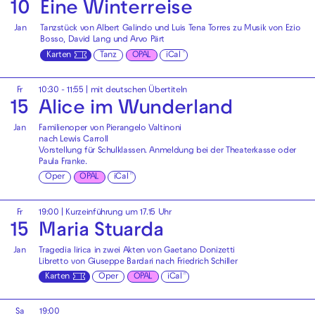
10
Eine Winterreise
Jan
Tanzstück von Albert Galindo und Luis Tena Torres zu Musik von Ezio
Bosso, David Lang und Arvo Pärt
Karten
Tanz
OPAL
iCal
Fr
10:30 - 11:55
|
mit deutschen Übertiteln
15
Alice im Wunderland
Jan
Familienoper von Pierangelo Valtinoni
nach Lewis Carroll
Vorstellung für Schulklassen. Anmeldung bei der
Theaterkasse
oder
Paula Franke
.
Oper
OPAL
iCal
Fr
19:00
| Kurzeinführung um 17.15 Uhr
15
Maria Stuarda
Jan
Tragedia lirica in zwei Akten von Gaetano Donizetti
Libretto von Giuseppe Bardari nach Friedrich Schiller
Karten
Oper
OPAL
iCal
Sa
19:00