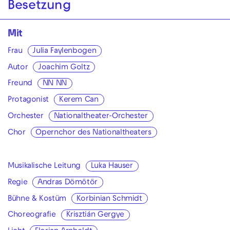
Besetzung
Mit
Frau
Julia Faylenbogen
Autor
Joachim Goltz
Freund
NN NN
Protagonist
Kerem Can
Orchester
Nationaltheater-Orchester
Chor
Opernchor des Nationaltheaters
Musikalische Leitung
Luka Hauser
Regie
Andras Dömötör
Bühne & Kostüm
Korbinian Schmidt
Choreografie
Krisztián Gergye