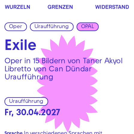
Zur Hauptnavigation springen
Zum Hauptinhalt springen
Zum Footer springen
Oper
Uraufführung
OPAL
Exile
Oper in 15 Bildern von Taner Akyol
Libretto von Can Dündar
Uraufführung
Uraufführung
Fr, 30.04.2027
In verschiedenen Sprachen mit
Sprache