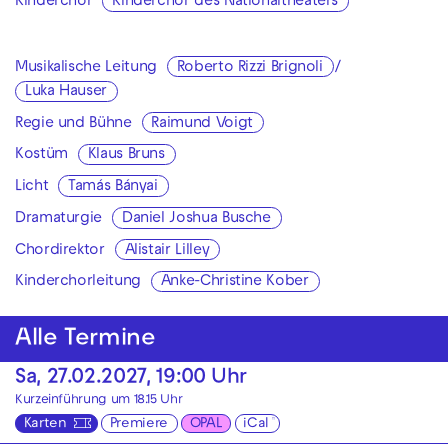
Kinderchor
Kinderchor des Nationaltheaters
Musikalische Leitung
Roberto Rizzi Brignoli
/
Luka Hauser
Regie und Bühne
Raimund Voigt
Kostüm
Klaus Bruns
Licht
Tamás Bányai
Dramaturgie
Daniel Joshua Busche
Chordirektor
Alistair Lilley
Kinderchorleitung
Anke-Christine Kober
Alle Termine
Sa, 27.02.2027, 19:00 Uhr
Kurzeinführung um 18.15 Uhr
Karten
Premiere
OPAL
iCal