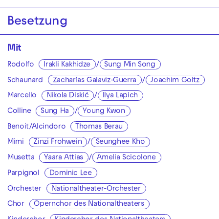
Besetzung
Mit
Rodolfo
Irakli Kakhidze
/
Sung Min Song
Schaunard
Zacharías Galaviz-Guerra
/
Joachim Goltz
Marcello
Nikola Diskić
/
Ilya Lapich
Colline
Sung Ha
/
Young Kwon
Benoit/Alcindoro
Thomas Berau
Mimi
Zinzi Frohwein
/
Seunghee Kho
Musetta
Yaara Attias
/
Amelia Scicolone
Parpignol
Dominic Lee
Orchester
Nationaltheater-Orchester
Chor
Opernchor des Nationaltheaters