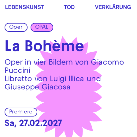
Zur Hauptnavigation springen
Zum Hauptinhalt springen
Zum Footer springen
Oper
OPAL
La Bohème
Oper in vier Bildern von Giacomo
Puccini
Libretto von Luigi Illica und
Giuseppe Giacosa
Premiere
Sa, 27.02.2027