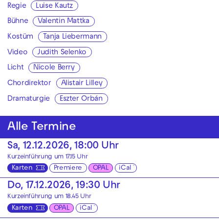
Regie
Luise Kautz
Bühne
Valentin Mattka
Kostüm
Tanja Liebermann
Video
Judith Selenko
Licht
Nicole Berry
Chordirektor
Alistair Lilley
Dramaturgie
Eszter Orbán
Alle Termine
Sa, 12.12.2026, 18:00 Uhr
Kurzeinführung um 17.15 Uhr
Karten
Premiere
OPAL
iCal
Do, 17.12.2026, 19:30 Uhr
Kurzeinführung um 18.45 Uhr
Karten
OPAL
iCal