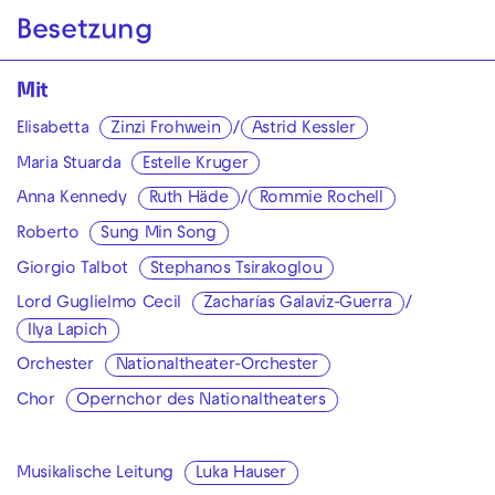
Besetzung
Mit
Elisabetta
Zinzi Frohwein
/
Astrid Kessler
Maria Stuarda
Estelle Kruger
Anna Kennedy
Ruth Häde
/
Rommie Rochell
Roberto
Sung Min Song
Giorgio Talbot
Stephanos Tsirakoglou
Lord Guglielmo Cecil
Zacharías Galaviz-Guerra
/
Ilya Lapich
Orchester
Nationaltheater-Orchester
Chor
Opernchor des Nationaltheaters
Musikalische Leitung
Luka Hauser