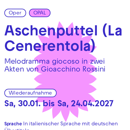
Oper
OPAL
Zur Hauptnavigation springen
Zum Hauptinhalt springen
Zum Footer springen
Aschenputtel (La
Cenerentola)
Melodramma giocoso in zwei
Akten von Gioacchino Rossini
Wiederaufnahme
Sa, 30.01. bis Sa, 24.04.2027
In italienischer Sprache mit deutschen
Sprache