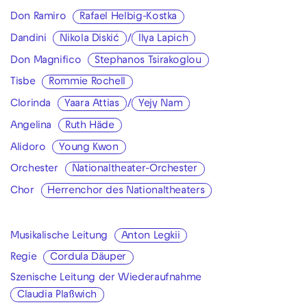
Don Ramiro
Rafael Helbig-Kostka
Dandini
Nikola Diskić
/
Ilya Lapich
Don Magnifico
Stephanos Tsirakoglou
Tisbe
Rommie Rochell
Clorinda
Yaara Attias
/
Yejy Nam
Angelina
Ruth Häde
Alidoro
Young Kwon
Orchester
Nationaltheater-Orchester
Chor
Herrenchor des Nationaltheaters
Musikalische Leitung
Anton Legkii
Regie
Cordula Däuper
Szenische Leitung der Wiederaufnahme
Claudia Plaßwich