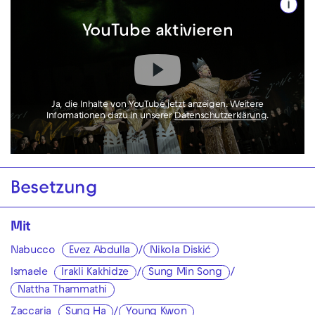
i
YouTube aktivieren
Ja, die Inhalte von YouTube jetzt anzeigen. Weitere
Informationen dazu in unserer
Datenschutzerklärung
.
Besetzung
Mit
Nabucco
Evez Abdulla
/
Nikola Diskić
Ismaele
Irakli Kakhidze
/
Sung Min Song
/
Nattha Thammathi
Zaccaria
Sung Ha
/
Young Kwon