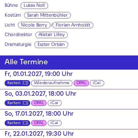
Bühne
Lukas Noll
Kostüm
Sarah Mittenbühler
Licht
Nicole Berry
/
Florian Arnholdt
Chordirektor
Alistair Lilley
Dramaturgie
Eszter Orbán
Alle Termine
Fr, 01.01.2027, 19:00 Uhr
Karten
Wiederaufnahme
OPAL
iCal
So, 03.01.2027, 18:00 Uhr
Karten
OPAL
iCal
So, 17.01.2027, 18:00 Uhr
Karten
OPAL
iCal
Fr, 22.01.2027, 19:30 Uhr