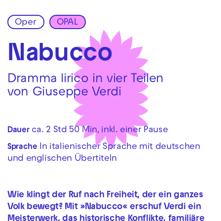
Oper
OPAL
Zur Hauptnavigation springen
Zum Hauptinhalt springen
Zum Footer springen
Nabucco
Dramma lirico in vier Teilen
von Giuseppe Verdi
ca. 2 Std 50 Min, inkl. einer Pause
Dauer
In italienischer Sprache mit deutschen
Sprache
und englischen Übertiteln
Wie klingt der Ruf nach Freiheit, der ein ganzes
Volk bewegt? Mit »Nabucco« erschuf Verdi ein
Meisterwerk, das historische Konflikte, familiäre