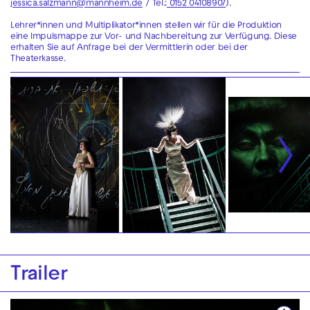
jessica.salzmann@mannheim.de
/ Tel.:
0152 04108907
).
Lehrer*innen und Multiplikator*innen stellen wir für die Produktion
eine Impulsmappe zur Vor- und Nachbereitung zur Verfügung. Diese
erhalten Sie auf Anfrage bei der Vermittlerin oder bei der
Theaterkasse.
Trailer