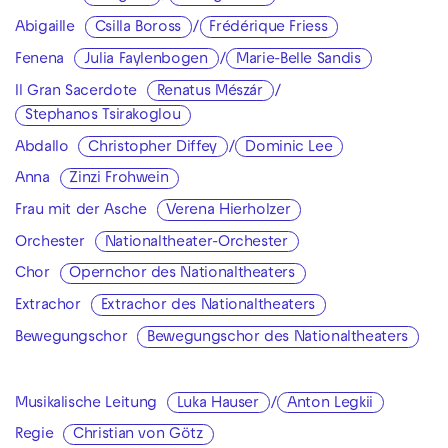
Abigaille
Csilla Boross
/
Frédérique Friess
Fenena
Julia Faylenbogen
/
Marie-Belle Sandis
Il Gran Sacerdote
Renatus Mészár
/
Stephanos Tsirakoglou
Abdallo
Christopher Diffey
/
Dominic Lee
Anna
Zinzi Frohwein
Frau mit der Asche
Verena Hierholzer
Orchester
Nationaltheater-Orchester
Chor
Opernchor des Nationaltheaters
Extrachor
Extrachor des Nationaltheaters
Bewegungschor
Bewegungschor des Nationaltheaters
Musikalische Leitung
Luka Hauser
/
Anton Legkii
Regie
Christian von Götz