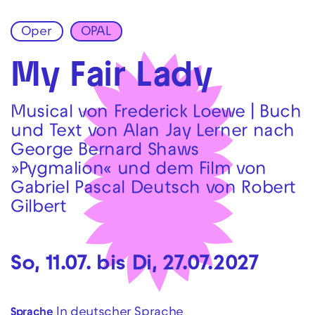
Oper
OPAL
Zur Hauptnavigation springen
Zum Hauptinhalt springen
Zum Footer springen
My Fair Lady
Musical von Frederick Loewe | Buch
und Text von Alan Jay Lerner nach
George Bernard Shaws
»Pygmalion« und dem Film von
Gabriel Pascal Deutsch von Robert
Gilbert
So, 11.07. bis Di, 27.07.2027
In deutscher Sprache
Sprache