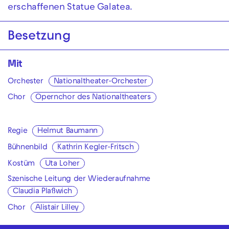
erschaffenen Statue Galatea.
Besetzung
Mit
Orchester
Nationaltheater-Orchester
Chor
Opernchor des Nationaltheaters
Regie
Helmut Baumann
Bühnenbild
Kathrin Kegler-Fritsch
Kostüm
Uta Loher
Szenische Leitung der Wiederaufnahme
Claudia Plaßwich
Chor
Alistair Lilley